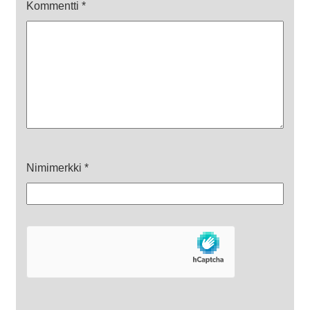
Kommentti
*
Nimimerkki
*