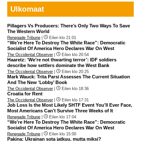
Ulkomaat
Pillagers Vs Producers: There’s Only Two Ways To Save
The Western World
Renegade Tribune
|
Eilen klo 21:01
“We’re Here To Destroy The White Race”: Democratic
Socialist Of America Hero Declares War On West
The Occidental Observer
|
Eilen klo 20:54
Haaretz: ‘We’re not thwarting terror’: IDF soldiers
describe how settlers dominate the West Bank
The Occidental Observer
|
Eilen klo 20:25
Mark Wauck: Trita Parsi Assesses The Current Situation
And The New ‘Lobby’ Book
The Occidental Observer
|
Eilen klo 18:36
Croatia for Rent
The Occidental Observer
|
Eilen klo 17:31
Job Loss Is the Most Likely SHTF Event You’ll Ever Face,
Most Americans Can’t Survive Three Weeks of It
Renegade Tribune
|
Eilen klo 17:04
“We’re Here To Destroy The White Race”: Democratic
Socialist Of America Hero Declares War On West
Renegade Tribune
|
Eilen klo 15:00
Pakina: Ukrainan sota jatkuu, mutta miksi?