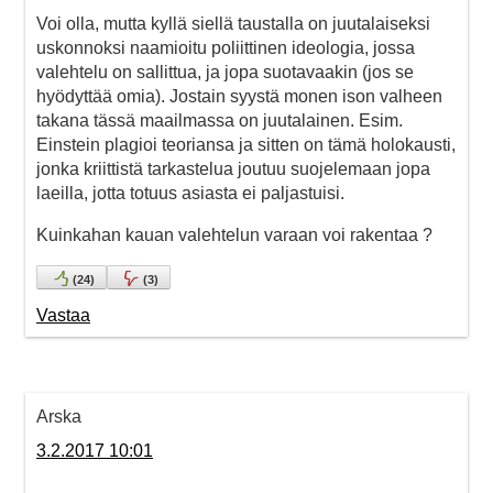
Voi olla, mutta kyllä siellä taustalla on juutalaiseksi
uskonnoksi naamioitu poliittinen ideologia, jossa
valehtelu on sallittua, ja jopa suotavaakin (jos se
hyödyttää omia). Jostain syystä monen ison valheen
takana tässä maailmassa on juutalainen. Esim.
Einstein plagioi teoriansa ja sitten on tämä holokausti,
jonka kriittistä tarkastelua joutuu suojelemaan jopa
laeilla, jotta totuus asiasta ei paljastuisi.
Kuinkahan kauan valehtelun varaan voi rakentaa ?
(
24
)
(
3
)
Vastaa
Arska
3.2.2017 10:01