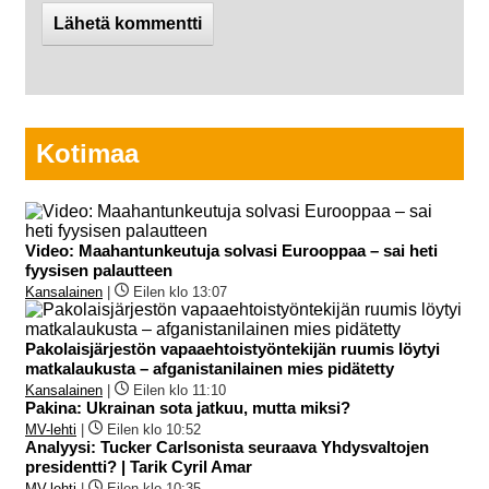
Kotimaa
Video: Maahantunkeutuja solvasi Eurooppaa – sai heti
fyysisen palautteen
Kansalainen
|
Eilen klo 13:07
Pakolaisjärjestön vapaaehtoistyöntekijän ruumis löytyi
matkalaukusta – afganistanilainen mies pidätetty
Kansalainen
|
Eilen klo 11:10
Pakina: Ukrainan sota jatkuu, mutta miksi?
MV-lehti
|
Eilen klo 10:52
Analyysi: Tucker Carlsonista seuraava Yhdysvaltojen
presidentti? | Tarik Cyril Amar
MV-lehti
|
Eilen klo 10:35