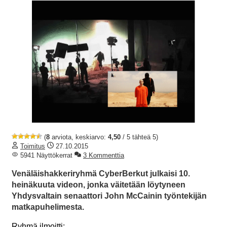
(
8
arviota, keskiarvo:
4,50
/ 5 tähteä 5)
Toimitus
27.10.2015
5941 Näyttökerrat
3 Kommenttia
Venäläishakkeriryhmä CyberBerkut julkaisi 10.
heinäkuuta videon, jonka väitetään löytyneen
Yhdysvaltain senaattori John McCainin työntekijän
matkapuhelimesta.
Ryhmä ilmoitti: