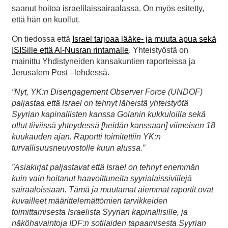
saanut hoitoa israelilaissairaalassa. On myös esitetty,
että hän on kuollut.
On tiedossa että
Israel tarjoaa lääke- ja muuta apua sekä
ISISille että Al-Nusran rintamalle
. Yhteistyöstä on
mainittu Yhdistyneiden kansakuntien raporteissa ja
Jerusalem Post –lehdessä.
“Nyt, YK:n Disengagement Observer Force (UNDOF)
paljastaa että Israel on tehnyt läheistä yhteistyötä
Syyrian kapinallisten kanssa Golanin kukkuloilla sekä
ollut tiiviissä yhteydessä [heidän kanssaan] viimeisen 18
kuukauden ajan. Raportti toimitettiin YK:n
turvallisuusneuvostolle kuun alussa.”
”Asiakirjat paljastavat että Israel on tehnyt enemmän
kuin vain hoitanut haavoittuneita syyrialaissiviilejä
sairaaloissaan. Tämä ja muutamat aiemmat raportit ovat
kuvailleet määrittelemättömien tarvikkeiden
toimittamisesta Israelista Syyrian kapinallisille, ja
näköhavaintoja IDF:n sotilaiden tapaamisesta Syyrian