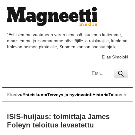
"Esi-isiemme vuotaneen veren nimessä, kuolema kotiemme,
omaistemme ja isänmaamme hävittäjille ja raiskaajille, kuolema
Kalevan heimon pirstojalle, Suomen kansan saastuttajalle."
Elias Simojoki
Etusivu
Yhteiskunta
Terveys ja hyvinvointi
Historia
Talous
In Eng
ISIS-huijaus: toimittaja James
Foleyn teloitus lavastettu