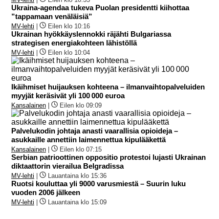
Ukraina-agendaa tukeva Puolan presidentti kiihottaa
”tappamaan venäläisiä”
MV-lehti
|
Eilen klo 10:16
Ukrainan hyökkäyslennokki räjähti Bulgariassa
strategisen energiakohteen lähistöllä
MV-lehti
|
Eilen klo 10:04
Ikäihmiset huijauksen kohteena – ilmanvaihtopalveluiden
myyjät keräsivät yli 100 000 euroa
Kansalainen
|
Eilen klo 09:09
Palvelukodin johtaja anasti vaarallisia opioideja –
asukkaille annettiin laimennettua kipulääkettä
Kansalainen
|
Eilen klo 07:15
Serbian patrioottinen oppositio protestoi lujasti Ukrainan
diktaattorin vierailua Belgradissa
MV-lehti
|
Lauantaina klo 15:36
Ruotsi kouluttaa yli 9000 varusmiestä – Suurin luku
vuoden 2006 jälkeen
MV-lehti
|
Lauantaina klo 15:09