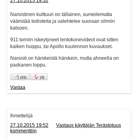
27.10.2015 19:32
Narsistinen kulttuuri on tällainen, sumeilematta
vääristää todisteita ja valehtelee suoraan silmiin
katsoen.
911 torniin iskeytyneet lentokonevideot ovat sitten
kaiken huippu, tai Apollo kuulennon kuvaukset.
Narsisti on härskeistä härskein, mutta ahneella on
paskanen loppu.
(
21
)
(
2
)
Vastaa
Ihmettelijä
27.10.2015 19:52
Vastaus käyttäjän Terästotuus
kommenttiin