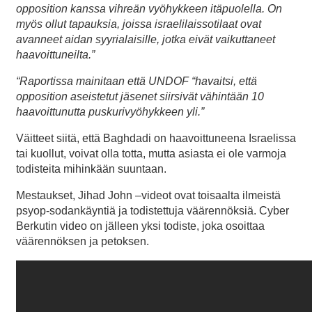
opposition kanssa vihreän vyöhykkeen itäpuolella. On
myös ollut tapauksia, joissa israelilaissotilaat ovat
avanneet aidan syyrialaisille, jotka eivät vaikuttaneet
haavoittuneilta.”
“Raportissa mainitaan että UNDOF “havaitsi, että
opposition aseistetut jäsenet siirsivät vähintään 10
haavoittunutta puskurivyöhykkeen yli.”
Väitteet siitä, että Baghdadi on haavoittuneena Israelissa
tai kuollut, voivat olla totta, mutta asiasta ei ole varmoja
todisteita mihinkään suuntaan.
Mestaukset, Jihad John –videot ovat toisaalta ilmeistä
psyop-sodankäyntiä ja todistettuja väärennöksiä. Cyber
Berkutin video on jälleen yksi todiste, joka osoittaa
väärennöksen ja petoksen.