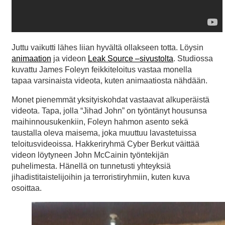
Juttu vaikutti lähes liian hyvältä ollakseen totta. Löysin
animaation
ja videon
Leak Source –sivustolta
. Studiossa
kuvattu James Foleyn feikkiteloitus vastaa monella
tapaa varsinaista videota, kuten animaatiosta nähdään.
Monet pienemmät yksityiskohdat vastaavat alkuperäistä
videota. Tapa, jolla “Jihad John” on työntänyt housunsa
maihinnousukenkiin, Foleyn hahmon asento sekä
taustalla oleva maisema, joka muuttuu lavastetuissa
teloitusvideoissa. Hakkeriryhmä Cyber Berkut väittää
videon löytyneen John McCainin työntekijän
puhelimesta. Hänellä on tunnetusti yhteyksiä
jihadistitaistelijoihin ja terroristiryhmiin, kuten kuva
osoittaa.