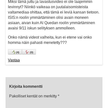
Miksi tämä juttu ja lavastusvideo ei ole laajemmin
levinnyt? Niinkö vaikeaa on juutalaisomisteista
valtamediaa ohittaa, että tämä ei leviä kansan tietoon.
ISIS:n roolin ymmärtäminen olisi avain moneen
asiaan, aivan kuin Al Quedan roolin ymmärtäminen
avaisi 9/11 iskun selityksen ammolleen.
Onko nämä videot valheita, kun ei etene vai onko
homma näin pahasti menetetty???
(
4
)
(
0
)
Vastaa
Kirjoita kommentti
Pakolliset kentät on merkitty
*