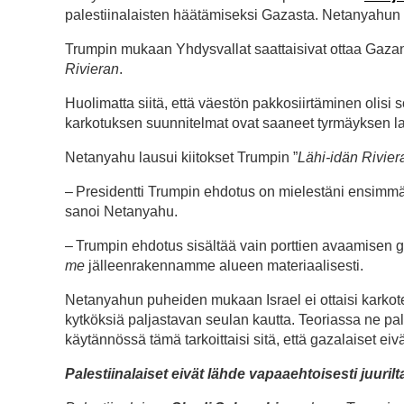
palestiinalaisten häätämiseksi Gazasta. Netanyahun
Trumpin mukaan Yhdysvallat saattaisivat ottaa Gaz
Rivieran
.
Huolimatta siitä, että väestön pakkosiirtäminen olisi 
karkotuksen suunnitelmat ovat saaneet tyrmäyksen l
Netanyahu lausui kiitokset Trumpin ”
Lähi-idän Rivier
– Presidentti Trumpin ehdotus on mielestäni ensimmäi
sanoi Netanyahu.
– Trumpin ehdotus sisältää vain porttien avaamisen 
me
jälleenrakennamme alueen materiaalisesti.
Netanyahun puheiden mukaan Israel ei ottaisi karkotet
kytköksiä paljastavan seulan kautta. Teoriassa ne paluu
käytännössä tämä tarkoittaisi sitä, että gazalaiset eivä
Palestiinalaiset eivät lähde vapaaehtoisesti juuril