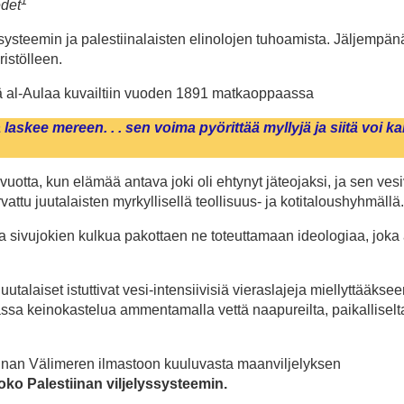
1
edet
osysteemin ja palestiinalaisten elinolojen tuhoamista.
Jäljempänä
istölleen.
vä al-Aulaa kuvailtiin vuoden 1891 matkaoppaassa
askee mereen. . . sen voima pyörittää myllyjä ja siitä voi ka
uotta, kun elämää antava joki oli ehtynyt jäteojaksi, ja sen vesi
rvattu juutalaisten myrkyllisellä teollisuus- ja kotitaloushyhmällä
a sivujokien kulkua pakottaen ne toteuttamaan ideologiaa, joka 
alaiset istuttivat vesi-intensiivisiä vieraslajeja miellyttääkse
sa keinokastelua ammentamalla vettä naapureilta, paikalliselt
iinan Välimeren ilmastoon kuuluvasta maanviljelyksen
oko Palestiinan viljelyssysteemin.