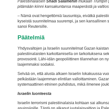
Palestiinalaisen
Shadi Salamehin
mukaan Trumpin
pitämään kiinni kansakuntansa maaperästä ja valtios
– Nämä ovat hengettömiä lausuntoja, eivätkä palestii
kyseistä suunnitelmaa suurempi, ja sen kansallinen s
sanoi Reutersille.
Päätelmiä
Yhdysvaltojen ja Israelin suunnitelmat Gazan kaistan l
palestiinalaisten karkottamisella on tarkoituksena seko
provosointi. Lähi-idän geopoliittinen tilannehan on nyk
laajemmaksi sodaksi.
Selvää on, että alusta alkaen Israelin lokakuussa vuo
pelkästään laajemman elintilan valloittaminen. Gazan ka
systemaattinen etninen puhdistus, mikä ilmenee jou
Israelin luonteesta
Israelin terrorismi palestiinalaisia kohtaan sai alkunsa
asuinsijoille. Tästä on alkanut juutalaisvaltion ja Pa