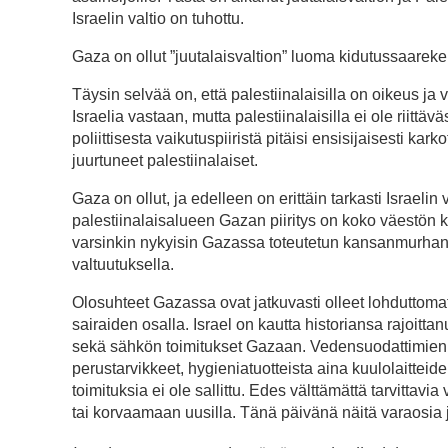
Israelin valtio on tuhottu.
Gaza on ollut ”juutalaisvaltion” luoma kidutussaarek
Täysin selvää on, että palestiinalaisilla on oikeus ja ve
Israelia vastaan, mutta palestiinalaisilla ei ole riittäv
poliittisesta vaikutuspiiristä pitäisi ensisijaisesti karko
juurtuneet palestiinalaiset.
Gaza on ollut, ja edelleen on erittäin tarkasti Israeli
palestiinalaisalueen Gazan piiritys on koko väestön k
varsinkin nykyisin Gazassa toteutetun kansanmurhan a
valtuutuksella.
Olosuhteet Gazassa ovat jatkuvasti olleet lohduttomat, 
sairaiden osalla. Israel on kautta historiansa rajoitta
sekä sähkön toimitukset Gazaan. Vedensuodattimien, 
perustarvikkeet, hygieniatuotteista aina kuulolaitteide
toimituksia ei ole sallittu. Edes välttämättä tarvittav
tai korvaamaan uusilla. Tänä päivänä näitä varaosia ja 