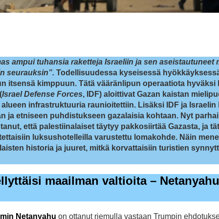
s ampui tuhansia raketteja Israeliin ja sen aseistautuneet 
in seurauksin”.
Todellisuudessa kyseisessä hyökkäyksessä 
un itsensä kimppuun. Tätä vääränlipun operaatiota hyväksi 
(
Israel Defense Forces
, IDF) aloittivat Gazan kaistan mielip
een infrastruktuuria raunioitettiin. Lisäksi IDF ja Israelin 
 ja etniseen puhdistukseen gazalaisia kohtaan. Nyt parhai
tanut, että palestiinalaiset täytyy pakkosiirtää Gazasta, ja tä
ttaisiin luksushotelleilla varustettu lomakohde. Näin mene
aisten historia ja juuret, mitkä korvattaisiin turistien synnyt
lyttäisi maailman valtioita – Netanyahu
amin Netanyahu
on ottanut riemulla vastaan Trumpin ehdotuks