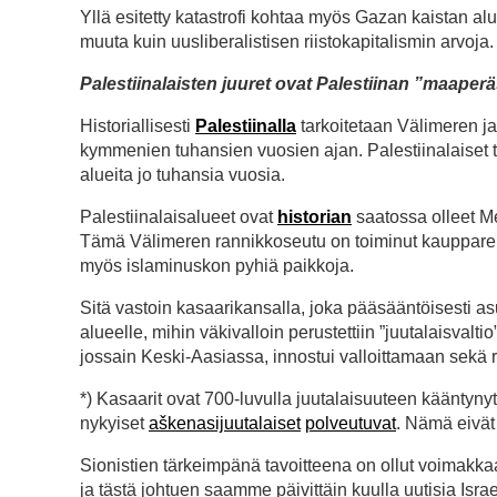
Yllä esitetty katastrofi kohtaa myös Gazan kaistan al
muuta kuin uusliberalistisen riistokapitalismin arvoja
Palestiinalaisten juuret ovat Palestiinan ”maaper
Historiallisesti
Palestiinalla
tarkoitetaan Välimeren ja 
kymmenien tuhansien vuosien ajan. Palestiinalaiset 
alueita jo tuhansia vuosia.
Palestiinalaisalueet ovat
historian
saatossa olleet M
Tämä Välimeren rannikkoseutu on toiminut kauppareit
myös islaminuskon pyhiä paikkoja.
Sitä vastoin kasaarikansalla, joka pääsääntöisesti asutt
alueelle, mihin väkivalloin perustettiin ”juutalaisval
jossain Keski-Aasiassa, innostui valloittamaan sekä 
*) Kasaarit ovat 700-luvulla juutalaisuuteen kääntyny
nykyiset
aškenasijuutalaiset
polveutuvat
. Nämä eivät 
Sionistien tärkeimpänä tavoitteena on ollut voimakka
ja tästä johtuen saamme päivittäin kuulla uutisia Isra