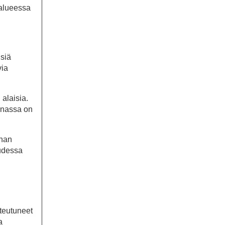
 alueessa
isiä
via
alaisia.
inassa on
inan
uudessa
oteutuneet
a