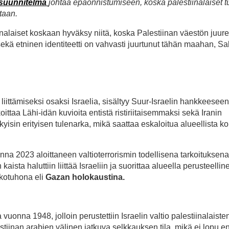
suunnitelma
johtaa epäonnistumiseen, koska palestiinalaiset t
taan.
nalaiset koskaan hyväksy niitä, koska Palestiinan väestön juure
ekä etninen identiteetti on vahvasti juurtunut tähän maahan, S
iittämiseksi osaksi Israelia, sisältyy Suur-Israelin hankkeeseen
ittaa Lähi-idän kuvioita entistä ristiriitaisemmaksi sekä Iranin
yisin erityisen tulenarka, mikä saattaa eskaloitua alueellista kon
nna 2023 aloittaneen valtioterrorismin todellisena tarkoituksena
ista haluttiin liittää Israeliin ja suorittaa alueella perusteelli
kkotuhona eli
Gazan holokaustina.
 vuonna 1948, jolloin perustettiin Israelin valtio palestiinalaiste
lestiinan arabien välinen jatkuva selkkauksen tila, mikä ei lopu 