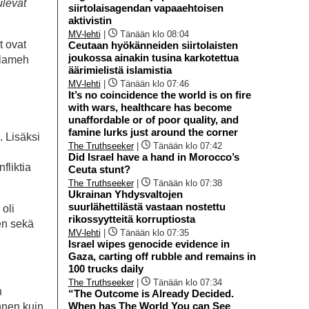
ulevat
siirtolaisagendan vapaaehtoisen
aktivistin
MV-lehti
|
Tänään klo 08:04
t ovat
Ceutaan hyökänneiden siirtolaisten
joukossa ainakin tusina karkotettua
alameh
äärimielistä islamistia
MV-lehti
|
Tänään klo 07:46
It’s no coincidence the world is on fire
with wars, healthcare has become
unaffordable or of poor quality, and
famine lurks just around the corner
. Lisäksi
The Truthseeker
|
Tänään klo 07:42
Did Israel have a hand in Morocco’s
fliktia
Ceuta stunt?
The Truthseeker
|
Tänään klo 07:38
Ukrainan Yhdysvaltojen
suurlähettilästä vastaan nostettu
 oli
rikossyytteitä korruptiosta
nen sekä
MV-lehti
|
Tänään klo 07:35
Israel wipes genocide evidence in
Gaza, carting off rubble and remains in
100 trucks daily
The Truthseeker
|
Tänään klo 07:34
n
“The Outcome is Already Decided.
When has The World You can See
ennen kuin