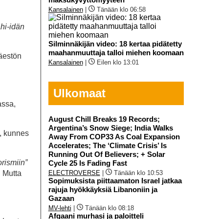
Kansalainen
|
Tänään klo 06:58
hi-idän
Silminnäkijän video: 18 kertaa pidätetty
maahanmuuttaja talloi miehen koomaan
Väestön
Kansalainen
|
Eilen klo 13:01
Ulkomaat
assa,
August Chill Breaks 19 Records;
Argentina’s Snow Siege; India Walks
e, kunnes
Away From COP33 As Coal Expansion
Accelerates; The ‘Climate Crisis’ Is
Running Out Of Believers; + Solar
orismiin”
Cycle 25 Is Fading Fast
. Mutta
ELECTROVERSE
|
Tänään klo 10:53
Sopimuksista piittaamaton Israel jatkaa
rajuja hyökkäyksiä Libanoniin ja
Gazaan
MV-lehti
|
Tänään klo 08:18
Afgaani murhasi ja paloitteli