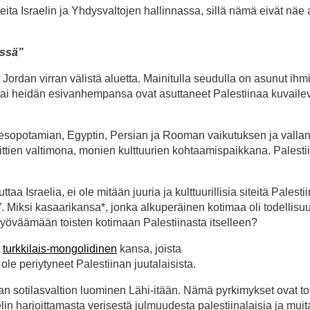
ueita Israelin ja Yhdysvaltojen hallinnassa, sillä nämä eivät näe
.
ässä”
Jordan virran välistä aluetta. Mainitulla seudulla on asunut ihm
tai heidän esivanhempansa ovat asuttaneet Palestiinaa kuvaile
esopotamian, Egyptin, Persian ja Rooman vaikutuksen ja vallan 
tien valtimona, monien kulttuurien kohtaamispaikkana. Palesti
aa Israelia, ei ole mitään juuria ja kulttuurillisia siteitä Palesti
tio”. Miksi kasaarikansa*, jonka alkuperäinen kotimaa oli todellis
ryöväämään toisten kotimaan Palestiinasta itselleen?
t
turkkilais-mongolidinen
kansa, joista
ole periytyneet Palestiinan juutalaisista.
an sotilasvaltion luominen Lähi-itään. Nämä pyrkimykset ovat t
elin harjoittamasta verisestä julmuudesta palestiinalaisia ja muit