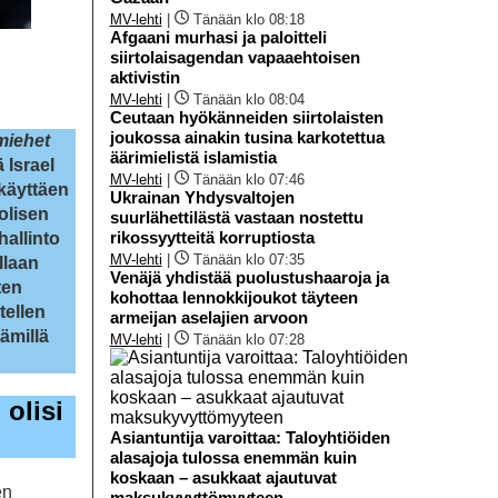
MV-lehti
|
Tänään klo 08:18
Afgaani murhasi ja paloitteli
siirtolaisagendan vapaaehtoisen
aktivistin
MV-lehti
|
Tänään klo 08:04
Ceutaan hyökänneiden siirtolaisten
joukossa ainakin tusina karkotettua
miehet
äärimielistä islamistia
Israel
MV-lehti
|
Tänään klo 07:46
käyttäen
Ukrainan Yhdysvaltojen
uolisen
suurlähettilästä vastaan nostettu
rikossyytteitä korruptiosta
hallinto
MV-lehti
|
Tänään klo 07:35
llaan
Venäjä yhdistää puolustushaaroja ja
ten
kohottaa lennokkijoukot täyteen
tellen
armeijan aselajien arvoon
tämillä
MV-lehti
|
Tänään klo 07:28
 olisi
Asiantuntija varoittaa: Taloyhtiöiden
alasajoja tulossa enemmän kuin
koskaan – asukkaat ajautuvat
en
maksukyvyttömyyteen