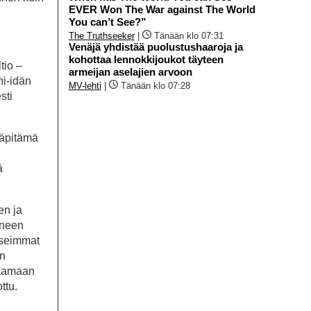
EVER Won The War against The World
You can’t See?”
The Truthseeker
|
Tänään klo 07:31
Venäjä yhdistää puolustushaaroja ja
kohottaa lennokkijoukot täyteen
tio –
armeijan aselajien arvoon
hi-idän
MV-lehti
|
Tänään klo 07:28
sti
lläpitämä
,
ä
en ja
aineen
Useimmat
en
rjaamaan
ottu.