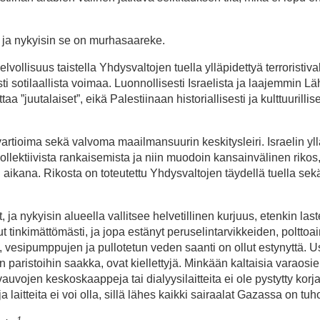
e ja nykyisin se on murhasaareke.
lvollisuus taistella Yhdysvaltojen tuella ylläpidettyä terroristival
ästi sotilaallista voimaa. Luonnollisesti Israelista ja laajemmin Lä
ttaa ”juutalaiset”, eikä Palestiinaan historiallisesti ja kulttuurillise
n vartioima sekä valvoma maailmansuurin keskitysleiri. Israelin y
ollektiivista rankaisemista ja niin muodoin kansainvälinen rikos
ikana. Rikosta on toteutettu Yhdysvaltojen täydellä tuella sek
ja nykyisin alueella vallitsee helvetillinen kurjuus, etenkin last
nut tinkimättömästi, ja jopa estänyt peruselintarvikkeiden, poltto
vesipumppujen ja pullotetun veden saanti on ollut estynyttä. 
n paristoihin saakka, ovat kiellettyjä. Minkään kaltaisia varaosi
ia vauvojen keskoskaappeja tai dialyysilaitteita ei ole pystytty ko
laitteita ei voi olla, sillä lähes kaikki sairaalat Gazassa on tuh