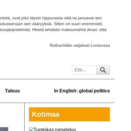
ästä, ovat joko täysin riippuvaisia siitä tai janoavat sen
 vastustamaan sen vääryyksiä. Sitten on suuri enemmistö,
ousjärjestelmää. Heistä tehdään maksumiehiä ilman, että
Rothschildin veljekset Lontoossa
Talous
In English: global politics
Kotimaa