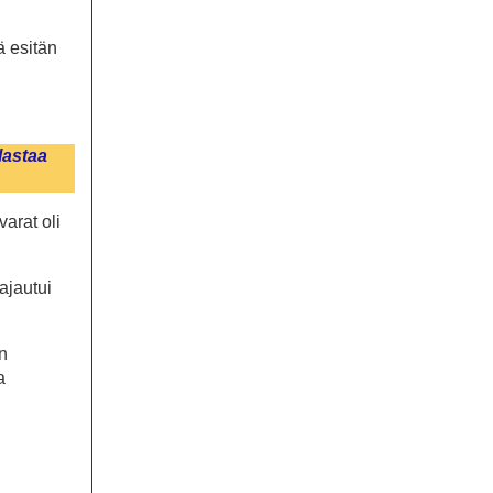
 esitän
lastaa
varat oli
.
ajautui
en
a