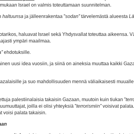
 mukaan Israel on valmis toteuttamaan suunnitelman.
an
haltuunsa
ja jälleenrakentaa ”
sodan”
tärvelemästä alueesta
Lä
sotarikos, haluavat Israel sekä Yhdysvallat toteuttaa aikeensa. 
aajasti ympäri maailmaa.
a”
ehdotuksille
.
nen uusi idea vuosiin, ja siinä on aineksia muuttaa kaikki Gaz
gazalaisille ja suo mahdollisuuden mennä väliaikaisesti muuall
tuja palestiinalaisia takaisin Gazaan, muutoin kuin tiukan ”
terr
muuttajat, joilla ei olisi yhteyksiä ”
terrorismiin”
voisivat palata
t voisi palata takaisin.
taan