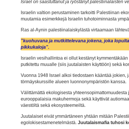
Israel on saastuttanut ja ryöstänyt palestiinalaisten v
Israelin valtion perustaminen tarkoitti Palestiinan ek
muutamia esimerkkejä Israelin tuhotoiminnasta ympär
Ras al-Aynin palestiinalaiskylästä virtaamaan lähte
”kuohuvana ja mutkittelevana jokena, joka lopulta l
pikkukaloja”.
Israelin vesihallintoa ei ollut kestänyt kymmentäkään v
putkitettu muualle (siis juutalaisten käyttöön) sekä ko
Vuonna 1948 Israel alkoi tiedostaen kääntää jokien, j
törmäyskurssille alueen luonnonympäristön kanssa.
Välittämättä ekologisesta yhteensopimattomuudesta juut
eurooppalaisia makuhermoja sekä käyttivät autiomaas
väestöltä sekä ekosysteemeiltä.
Juutalaiset eivät ymmärtäneen yhtään mitään Palest
egolokisestamenetelmästä.
Juutalaismafia tuhosi k