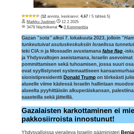
(
12
arviota, keskiarvo:
4,67
/ 5 tähteä 5)
Markku Juutinen
12.2.2025
3479 Näyttökerrat
0 Kommenttia
Gazan ”
sota”
alkoi 7. lokakuuta 2023, jolloin ”
Hama
tunkeutuivat asutuskeskuksiin Israelissa tunnetu
teki CIA:n ja Mossadin avustamana
false flag
-isk
ja Yhdysvaltojen aseistamana, Israelin asevoimat 
pommittamisen sekä tuhoamisen, jossa suuri osa alu
ovat syyllistyneet systemaattiseen kansanmurhaan
sionistipresidentti
Donald Trump
on törkeästi julis
alueelle viime kädessä Israelin hallintaan
muodoste
alueelta pyyhittäisiin alkuperäiskansan, palestiinal
saasteilla sekä jätteillä.
Gazalaisten karkottaminen ei miel
pakkosiirroista innostunut!
Yhdysvalloissa vieraileva Israelin pääministeri
Benj