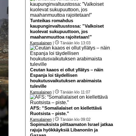
Tunteikas romahdus
kaupunginvaltuustossa: ”Valkoiset
kuolevat sukupuuttoon, jos
maahanmuuttoa rajoitetaan!”
Kansalainen
|
Tänään klo 13:03
Ceutan kaaos ei ollut yllätys – näin
Espanja loi täydellisen
houkutusvaikutuksen arabimaista
tuleville
Kansalainen
|
Tänään klo 11:07
AFS: “Somalialaiset on kiellettävä
Ruotsista – piste.”
Kansalainen
|
Tänään klo 09:02
Sopimuksista piittaamaton Israel jatkaa
rajuja hyökkäyksiä Libanoniin ja
Gazaan