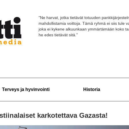
"Ne harvat, jotka tietävät totuuden pankkijärjestelm
mahdollistamia voittoja. Tämä ryhmä ei siis tule
joka ei kykene alkuunkaan ymmärtämään koko tal
he edes tietävät sitä."
Terveys ja hyvinvointi
Historia
tiinalaiset karkotettava Gazasta!