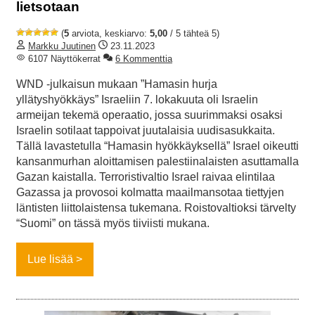
lietsotaan
(
5
arviota, keskiarvo:
5,00
/ 5 tähteä 5)
Markku Juutinen
23.11.2023
6107 Näyttökerrat
6 Kommenttia
WND -julkaisun mukaan ”Hamasin hurja
yllätyshyökkäys” Israeliin 7. lokakuuta oli Israelin
armeijan tekemä operaatio, jossa suurimmaksi osaksi
Israelin sotilaat tappoivat juutalaisia uudisasukkaita.
Tällä lavastetulla “Hamasin hyökkäyksellä” Israel oikeutti
kansanmurhan aloittamisen palestiinalaisten asuttamalla
Gazan kaistalla. Terroristivaltio Israel raivaa elintilaa
Gazassa ja provosoi kolmatta maailmansotaa tiettyjen
läntisten liittolaistensa tukemana. Roistovaltioksi tärvelty
“Suomi” on tässä myös tiiviisti mukana.
Lue lisää