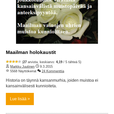
Maailman holokaustit
(
27
arviota, keskiarvo:
4,19
/ 5 tähteä 5)
Markku Juutinen
9.3.2015
5568 Näyttökerrat
24 Kommenttia
Historia on täynnä kansanmurhia, joiden muistoa ei
kansainvälisesti kunnioiteta.
Lue lisää