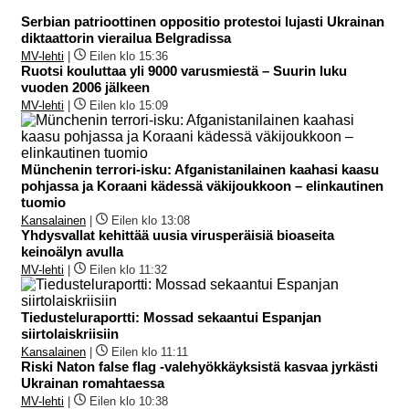
Serbian patrioottinen oppositio protestoi lujasti Ukrainan
diktaattorin vierailua Belgradissa
MV-lehti
|
Eilen klo 15:36
Ruotsi kouluttaa yli 9000 varusmiestä – Suurin luku
vuoden 2006 jälkeen
MV-lehti
|
Eilen klo 15:09
Münchenin terrori-isku: Afganistanilainen kaahasi kaasu
pohjassa ja Koraani kädessä väkijoukkoon – elinkautinen
tuomio
Kansalainen
|
Eilen klo 13:08
Yhdysvallat kehittää uusia virusperäisiä bioaseita
keinoälyn avulla
MV-lehti
|
Eilen klo 11:32
Tiedusteluraportti: Mossad sekaantui Espanjan
siirtolaiskriisiin
Kansalainen
|
Eilen klo 11:11
Riski Naton false flag -valehyökkäyksistä kasvaa jyrkästi
Ukrainan romahtaessa
MV-lehti
|
Eilen klo 10:38