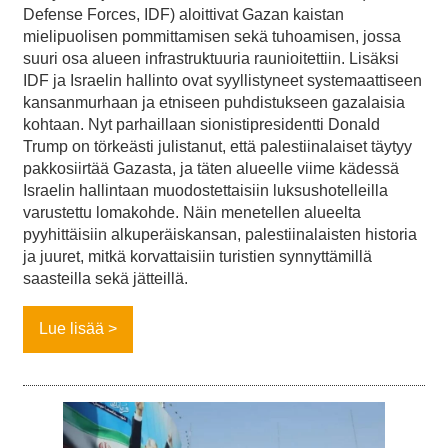
Defense Forces, IDF) aloittivat Gazan kaistan
mielipuolisen pommittamisen sekä tuhoamisen, jossa
suuri osa alueen infrastruktuuria raunioitettiin. Lisäksi
IDF ja Israelin hallinto ovat syyllistyneet systemaattiseen
kansanmurhaan ja etniseen puhdistukseen gazalaisia
kohtaan. Nyt parhaillaan sionistipresidentti Donald
Trump on törkeästi julistanut, että palestiinalaiset täytyy
pakkosiirtää Gazasta, ja täten alueelle viime kädessä
Israelin hallintaan muodostettaisiin luksushotelleilla
varustettu lomakohde. Näin menetellen alueelta
pyyhittäisiin alkuperäiskansan, palestiinalaisten historia
ja juuret, mitkä korvattaisiin turistien synnyttämillä
saasteilla sekä jätteillä.
Lue lisää