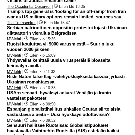
Villains of Judea: Emanuel Celler
The Occidental Observer
|
Eilen klo 18:05
Trump’s top general is ‘looking for an off-ramp’ from Iran
war as US military options remain limited, sources say
The Truthseeker
|
Eilen klo 15:47
Serbian patrioottinen oppositio protestoi lujasti Ukrainan
diktaattorin vierailua Belgradissa
MV-lehti
|
Eilen klo 15:36
Ruotsi kouluttaa yli 9000 varusmiestä – Suurin luku
vuoden 2006 jälkeen
MV-lehti
|
Eilen klo 15:09
Yhdysvallat kehittää uusia virusperäisiä bioaseita
keinoälyn avulla
MV-lehti
|
Eilen klo 11:32
Riski Naton false flag -valehyökkäyksistä kasvaa jyrkästi
Ukrainan romahtaessa
MV-lehti
|
Eilen klo 10:38
USA:n senaatti hyväksyi ankarat Venäjän ja Iranin
vastaiset pakotteet
MV-lehti
|
Eilen klo 09:50
Espanjan globalistihallitus uhkailee Ceutan siirtolaisia
vastustavia alueita – Uusi hyökkäys odottavissa?
MV-lehti
|
Eilen klo 09:32
Sensuuri hallitsee Ruotsissa: Globalistipuolueet
haastavalta Vaihtoehto Ruotsilta (AfS) estetään kaikki