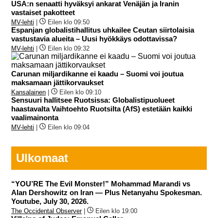
USA:n senaatti hyväksyi ankarat Venäjän ja Iranin
vastaiset pakotteet
MV-lehti
|
Eilen klo 09:50
Espanjan globalistihallitus uhkailee Ceutan siirtolaisia
vastustavia alueita – Uusi hyökkäys odottavissa?
MV-lehti
|
Eilen klo 09:32
Carunan miljardikanne ei kaadu – Suomi voi joutua
maksamaan jättikorvaukset
Kansalainen
|
Eilen klo 09:10
Sensuuri hallitsee Ruotsissa: Globalistipuolueet
haastavalta Vaihtoehto Ruotsilta (AfS) estetään kaikki
vaalimainonta
MV-lehti
|
Eilen klo 09:04
Ulkomaat
“YOU’RE The Evil Monster!” Mohammad Marandi vs
Alan Dershowitz on Iran — Plus Netanyahu Spokesman.
Youtube, July 30, 2026.
The Occidental Observer
|
Eilen klo 19:00