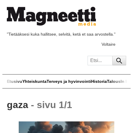
"Tietääksesi kuka hallitsee, selvitä, ketä et saa arvostella."
Voltaire
Etusivu
Yhteiskunta
Terveys ja hyvinvointi
Historia
Talous
In Eng
gaza
- sivu 1/1