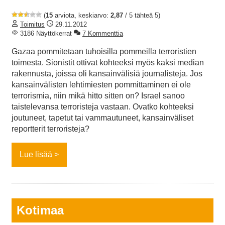
(
15
arviota, keskiarvo:
2,87
/ 5 tähteä 5)
Toimitus
29.11.2012
3186 Näyttökerrat
7 Kommenttia
Gazaa pommitetaan tuhoisilla pommeilla terroristien
toimesta. Sionistit ottivat kohteeksi myös kaksi median
rakennusta, joissa oli kansainvälisiä journalisteja. Jos
kansainvälisten lehtimiesten pommittaminen ei ole
terrorismia, niin mikä hitto sitten on? Israel sanoo
taistelevansa terroristeja vastaan. Ovatko kohteeksi
joutuneet, tapetut tai vammautuneet, kansainväliset
reportterit terroristeja?
Lue lisää
Kotimaa