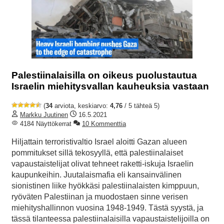
Palestiinalaisilla on oikeus puolustautua
Israelin miehitysvallan kauheuksia vastaan
(
34
arviota, keskiarvo:
4,76
/ 5 tähteä 5)
Markku Juutinen
16.5.2021
4184 Näyttökerrat
10 Kommenttia
Hiljattain terroristivaltio Israel aloitti Gazan alueen
pommitukset sillä tekosyyllä, että palestiinalaiset
vapaustaistelijat olivat tehneet raketti-iskuja Israelin
kaupunkeihin. Juutalaismafia eli kansainvälinen
sionistinen liike hyökkäsi palestiinalaisten kimppuun,
ryöväten Palestiinan ja muodostaen sinne verisen
miehityshallinnon vuosina 1948-1949. Tästä syystä, ja
tässä tilanteessa palestiinalaisilla vapaustaistelijoilla on