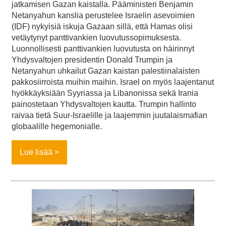
jatkamisen Gazan kaistalla. Pääministeri Benjamin
Netanyahun kanslia perustelee Israelin asevoimien
(IDF) nykyisiä iskuja Gazaan sillä, että Hamas olisi
vetäytynyt panttivankien luovutussopimuksesta.
Luonnollisesti panttivankien luovutusta on häirinnyt
Yhdysvaltojen presidentin Donald Trumpin ja
Netanyahun uhkailut Gazan kaistan palestiinalaisten
pakkosiirroista muihin maihin. Israel on myös laajentanut
hyökkäyksiään Syyriassa ja Libanonissa sekä Irania
painostetaan Yhdysvaltojen kautta. Trumpin hallinto
raivaa tietä Suur-Israelille ja laajemmin juutalaismafian
globaalille hegemonialle.
Lue lisää