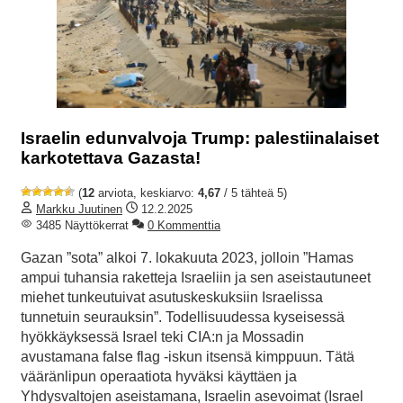
Israelin edunvalvoja Trump: palestiinalaiset
karkotettava Gazasta!
(
12
arviota, keskiarvo:
4,67
/ 5 tähteä 5)
Markku Juutinen
12.2.2025
3485 Näyttökerrat
0 Kommenttia
Gazan ”sota” alkoi 7. lokakuuta 2023, jolloin ”Hamas
ampui tuhansia raketteja Israeliin ja sen aseistautuneet
miehet tunkeutuivat asutuskeskuksiin Israelissa
tunnetuin seurauksin”. Todellisuudessa kyseisessä
hyökkäyksessä Israel teki CIA:n ja Mossadin
avustamana false flag -iskun itsensä kimppuun. Tätä
vääränlipun operaatiota hyväksi käyttäen ja
Yhdysvaltojen aseistamana, Israelin asevoimat (Israel