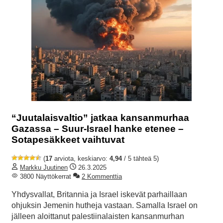
“Juutalaisvaltio” jatkaa kansanmurhaa
Gazassa – Suur-Israel hanke etenee –
Sotapesäkkeet vaihtuvat
(
17
arviota, keskiarvo:
4,94
/ 5 tähteä 5)
Markku Juutinen
26.3.2025
3800 Näyttökerrat
2 Kommenttia
Yhdysvallat, Britannia ja Israel iskevät parhaillaan
ohjuksin Jemenin hutheja vastaan. Samalla Israel on
jälleen aloittanut palestiinalaisten kansanmurhan