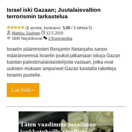
Israel iski Gazaan; Juutalaisvaltion
terrorismin tarkastelua
(
1
arviota, keskiarvo:
5,00
/ 5 tähteä 5)
Markku Juutinen
12.5.2019
1840 Näyttökerrat
2 Kommenttia
Israelin pääministeri Benjamin Netanjahu sanoo
määränneensä Israelin joukot jatkamaan iskuja Gazan
kaistan palestiinalaistaistelijoita vastaan, jotka ovat
uutisten mukaan ampuneet Gazan kaistalta raketteja
Israelin puolelle.
Lue lisää