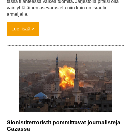
tässä tilanteessa vaikea tuomita. Järjestöllä pitäisi olla
vain yhtäläinen asevarustelu niin kuin on Israelin
armeijalla.
Lue lisää
Sionistiterroristit pommittavat journalisteja
Gazassa