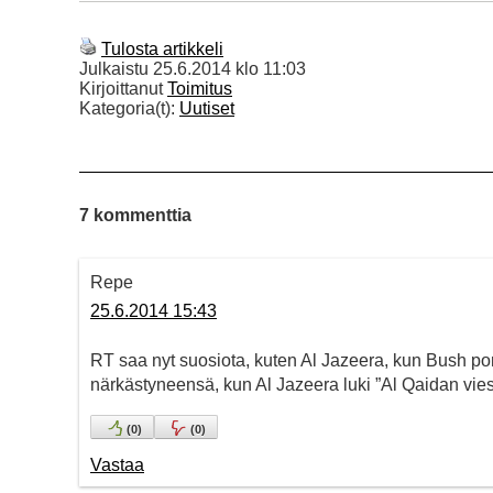
Tulosta artikkeli
Julkaistu
25.6.2014 klo 11:03
Kirjoittanut
Toimitus
Kategoria(t):
Uutiset
7 kommenttia
Repe
25.6.2014 15:43
RT saa nyt suosiota, kuten Al Jazeera, kun Bush pom
närkästyneensä, kun Al Jazeera luki ”Al Qaidan vie
(
0
)
(
0
)
Vastaa