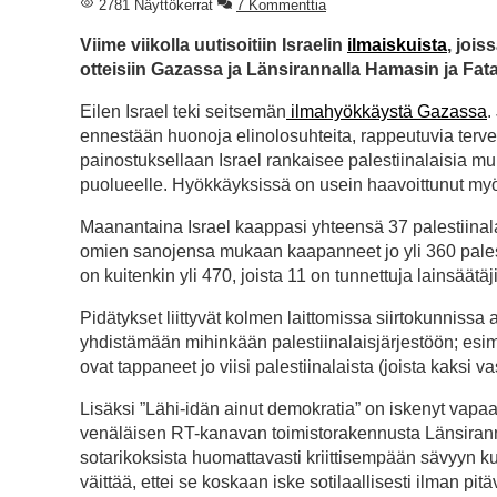
2781 Näyttökerrat
7 Kommenttia
Viime viikolla uutisoitiin Israelin
ilmaiskuista
, jois
otteisiin Gazassa ja Länsirannalla Hamasin ja Fat
Eilen Israel teki seitsemän
ilmahyökkäystä Gazassa
.
ennestään huonoja elinolosuhteita, rappeutuvia terveys
painostuksellaan Israel rankaisee palestiinalaisia 
puolueelle. Hyökkäyksissä on usein haavoittunut myös
Maanantaina Israel kaappasi yhteensä 37 palestiinala
omien sanojensa mukaan kaapanneet jo yli 360 palest
on kuitenkin yli 470, joista 11 on tunnettuja lainsäätäj
Pidätykset liittyvät kolmen laittomissa siirtokunnissa
yhdistämään mihinkään palestiinalaisjärjestöön; esim
ovat tappaneet jo viisi palestiinalaista (joista kaksi va
Lisäksi ”Lähi-idän ainut demokratia” on iskenyt vapaa
venäläisen RT-kanavan toimistorakennusta Länsirannall
sotarikoksista huomattavasti kriittisempään sävyyn ku
väittää, ettei se koskaan iske sotilaallisesti ilman pi