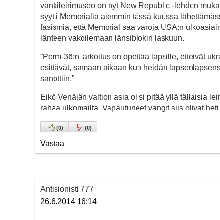
vankileirimuseo on nyt New Republic -lehden mukaa
syytti Memorialia aiemmin tässä kuussa lähettämä
fasismia, että Memorial saa varoja USA:n ulkoasiain
länteen vakoilemaan länsiblokin laskuun.
”Perm-36:n tarkoitus on opettaa lapsille, etteivät ukra
esittävät, samaan aikaan kun heidän lapsenlapsen
sanottiin.”
Eikö Venäjän valtion asia olisi pitää yllä tällaisia lei
rahaa ulkomailta. Vapautuneet vangit siis olivat he
(
0
)
(
0
)
Vastaa
Antisionisti 777
26.6.2014 16:14