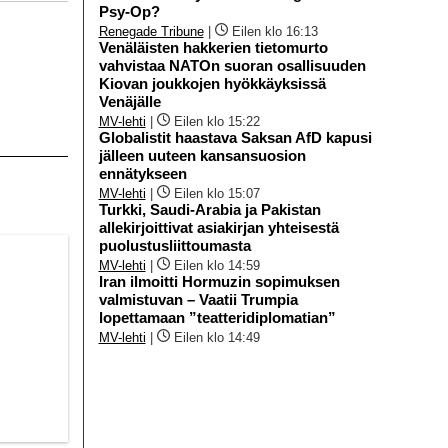
Psy-Op?
Renegade Tribune
|
Eilen klo 16:13
Venäläisten hakkerien tietomurto
vahvistaa NATOn suoran osallisuuden
Kiovan joukkojen hyökkäyksissä
Venäjälle
MV-lehti
|
Eilen klo 15:22
Globalistit haastava Saksan AfD kapusi
jälleen uuteen kansansuosion
ennätykseen
MV-lehti
|
Eilen klo 15:07
Turkki, Saudi-Arabia ja Pakistan
allekirjoittivat asiakirjan yhteisestä
puolustusliittoumasta
MV-lehti
|
Eilen klo 14:59
Iran ilmoitti Hormuzin sopimuksen
valmistuvan – Vaatii Trumpia
lopettamaan ”teatteridiplomatian”
MV-lehti
|
Eilen klo 14:49