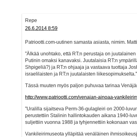
Repe
26.6.2014 8:59
Patriootti.com-uutinen samasta asiasta, nimim. Mat
”Älkää unohtako, että RT:n perustaja on juutalainen 
Putinin omaksi kanavaksi. Juutalaisia RT:n ympärillä 
Shpigeliä?) ja RT:n ohjaaja ja vastaava tuottaja 
israelilaisten ja RT:n juutalaisten liikesopimukselta.”
Tässä muuten myös paljon puhuvaa tarinaa Venäjän 
http://www.patriootti.com/venajan-ainoaa-vankileir
”Uralilla sijaitseva Perm-36-gulagleiri on 2000-luvu
perustettiin Stalinin hallintokauden aikana 1940-luvul
suljettiin vuonna 1988 ja tyhjennettiin kokonaan va
Vankileirimuseota ylläpitää venäläinen ihmisoikeusj