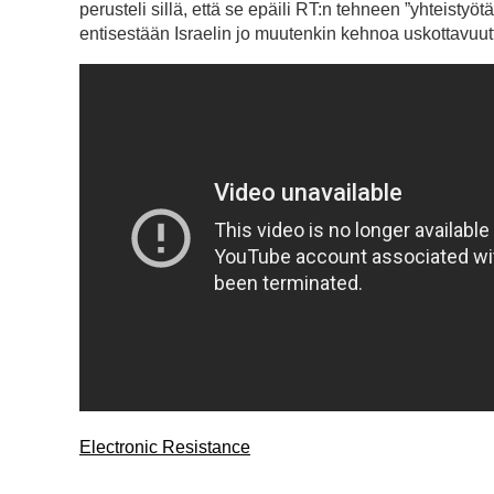
perusteli sillä, että se epäili RT:n tehneen ”yhteistyöt
entisestään Israelin jo muutenkin kehnoa uskottavuut
Electronic Resistance