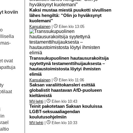
Kaksi mustaa miestä puukotti sivullisen
yt koviin
lähes hengiltä: “Olin jo hyväksynyt
kuolemani”
Kansalainen
|
Eilen klo 13:05
jo
lisella
amas-
Transsukupuolinen hautausurakoitsija
et ovat
syytettynä testamenttihuijauksesta –
apattuja
hautaustoimistosta löytyi ihmisten
elimiä
Kansalainen
|
Eilen klo 11:06
Saksan varaliittokansleri esittää
ty
globalistit haastavan AfD-puolueen
tilaat
kieltämistä
MV-lehti
|
Eilen klo 10:43
Teinit pakotetaan Saksan kouluissa
i
LGBT-seksuaaliagendan
lin
koulutusohjelmiin
srael
MV-lehti
|
Eilen klo 10:33
altio