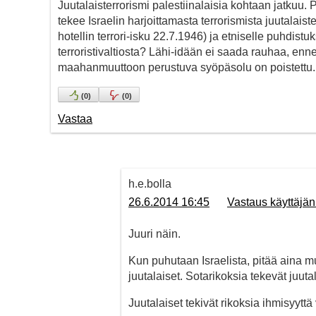
Juutalaisterrorismi palestiinalaisia kohtaan jatkuu. 
tekee Israelin harjoittamasta terrorismista juutalaist
hotellin terrori-isku 22.7.1946) ja etniselle puhdi
terroristivaltiosta? Lähi-idään ei saada rauhaa, e
maahanmuuttoon perustuva syöpäsolu on poistettu.
(
0
)
(
0
)
Vastaa
h.e.bolla
26.6.2014 16:45
Vastaus käyttäjän
Juuri näin.
Kun puhutaan Israelista, pitää aina mui
juutalaiset. Sotarikoksia tekevät juutal
Juutalaiset tekivät rikoksia ihmisyytt