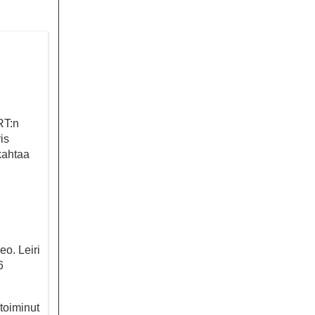
RT:n
is
kahtaa
eo. Leiri
6
toiminut