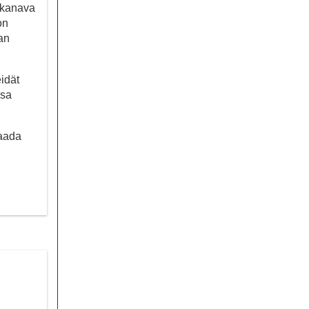
-kanava
on
an
eidät
ssa
saada