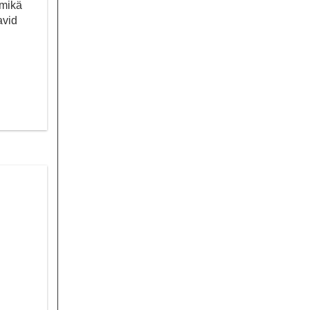
 mikä
avid