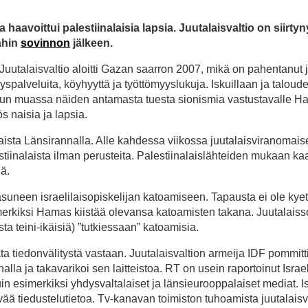
sa haavoittui palestiinalaisia lapsia. Juutalaisvaltio on siirtyn
ahin
sovinnon
jälkeen.
 Juutalaisvaltio aloitti Gazan saarron 2007, mikä on pahentanut 
palveluita, köyhyyttä ja työttömyyslukuja. Iskuillaan ja taloudel
muun muassa näiden antamasta tuesta sionismia vastustavalle H
 naisia ja lapsia.
ista Länsirannalla. Alle kahdessa viikossa juutalaisviranomais
iinalaista ilman perusteita. Palestiinalaislähteiden mukaan ka
iä.
 asuneen israelilaisopiskelijan katoamiseen. Tapausta ei ole kyet
erkiksi Hamas kiistää olevansa katoamisten takana. Juutalaisso
sta teini-ikäisiä) ”tutkiessaan” katoamisia.
ta tiedonvälitystä vastaan. Juutalaisvaltion armeija IDF pommitt
a ja takavarikoi sen laitteistoa. RT on usein raportoinut Israe
in esimerkiksi yhdysvaltalaiset ja länsieurooppalaiset mediat. I
tävää tiedustelutietoa. Tv-kanavan toimiston tuhoamista juutalaisv