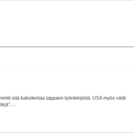
miti sitä kaksikertaa tappaen työntekijöitä. USA myös väitti
stejä”….