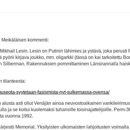
ti Meikäläisen kommenti:
Mikhail Lesin. Lesin on Putinin lähimies ja ystävä, joka perusti 
pyörii kirjava joukko, mm. oligarkki (tässä on kai tarkoitettu Bor
Josh Silberman. Rakennuksien pommittaminen Länsirannalla hais
tilanteesta:
imuseota-syytetaan-fasismista-nyt-sulkemassa-ovensa/
n alusta asti ollut Venäjän ainoa neuvostoaikainen vankileirimus
la ja se koitui kuolemaksi tuhansille toisinajattelijoille. Perm-3
sta vuonna 1992.
ärjestö Memorial. Yksityisten ulkomaisten lahjoitusten voimalla 