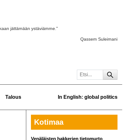
skaan jättämään ystäviämme."
Qassem Suleimani
Talous
In English: global politics
Kotimaa
Venäläisten hakkerien tietomurto