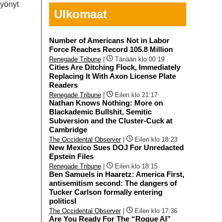
syönyt
Ulkomaat
Number of Americans Not in Labor
Force Reaches Record 105.8 Million
Renegade Tribune
|
Tänään klo 00:19
Cities Are Ditching Flock, Immediately
Replacing It With Axon License Plate
Readers
Renegade Tribune
|
Eilen klo 21:17
Nathan Knows Nothing: More on
Blackademic Bullshit, Semitic
Subversion and the Cluster-Cuck at
Cambridge
The Occidental Observer
|
Eilen klo 18:23
New Mexico Sues DOJ For Unredacted
Epstein Files
Renegade Tribune
|
Eilen klo 18:15
Ben Samuels in Haaretz: America First,
antisemitism second: The dangers of
Tucker Carlson formally entering
politicsI
The Occidental Observer
|
Eilen klo 17:36
Are You Ready For The “Rogue AI”