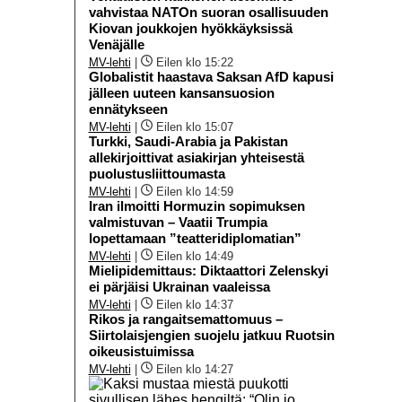
vahvistaa NATOn suoran osallisuuden
Kiovan joukkojen hyökkäyksissä
Venäjälle
MV-lehti
|
Eilen klo 15:22
Globalistit haastava Saksan AfD kapusi
jälleen uuteen kansansuosion
ennätykseen
MV-lehti
|
Eilen klo 15:07
Turkki, Saudi-Arabia ja Pakistan
allekirjoittivat asiakirjan yhteisestä
puolustusliittoumasta
MV-lehti
|
Eilen klo 14:59
Iran ilmoitti Hormuzin sopimuksen
valmistuvan – Vaatii Trumpia
lopettamaan ”teatteridiplomatian”
MV-lehti
|
Eilen klo 14:49
Mielipidemittaus: Diktaattori Zelenskyi
ei pärjäisi Ukrainan vaaleissa
MV-lehti
|
Eilen klo 14:37
Rikos ja rangaitsemattomuus –
Siirtolaisjengien suojelu jatkuu Ruotsin
oikeusistuimissa
MV-lehti
|
Eilen klo 14:27