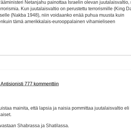
Pääministeri Netanjahu painottaa Israelin olevan juutalaisvaltio,
errorismia. Kun juutalaisvaltio on perustettu terrorismille (King D
stukselle (Nakba 1948), niin voidaanko enää puhua muusta kuin
nnenkuin tämä amerikkalais-eurooppalainen vihamieliseen
 Antisionisti 777 kommenttiin
staa mainita, että lapsia ja naisia pommittaa juutalaisvaltio eli
aiset.
ä vastaan Shabrassa ja Shatilassa.