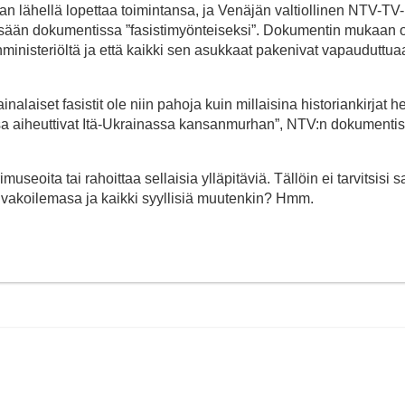
n lähellä lopettaa toimintansa, ja Venäjän valtiollinen NTV-TV
ssään dokumentissa ”fasistimyönteiseksi”. Dokumentin mukaan 
ministeriöltä ja että kaikki sen asukkaat pakenivat vapauduttua
inalaiset fasistit ole niin pahoja kuin millaisina historiankirjat h
sa aiheuttivat Itä-Ukrainassa kansanmurhan”, NTV:n dokumenti
rimuseoita tai rahoittaa sellaisia ylläpitäviä. Tällöin ei tarvitsisi 
ti vakoilemasa ja kaikki syyllisiä muutenkin? Hmm.