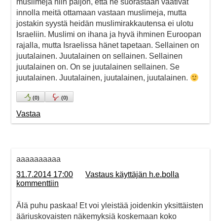
muslimeja niin paljon, että he suorastaan vaativat
innolla meitä ottamaan vastaan muslimeja, mutta
jostakin syystä heidän muslimirakkautensa ei ulotu
Israeliin. Muslimi on ihana ja hyvä ihminen Euroopan
rajalla, mutta Israelissa hänet tapetaan. Sellainen on
juutalainen. Juutalainen on sellainen. Sellainen
juutalainen on. On se juutalainen sellainen. Se
juutalainen. Juutalainen, juutalainen, juutalainen.
(
0
)
(
0
)
Vastaa
aaaaaaaaaa
31.7.2014 17:00
Vastaus käyttäjän h.e.bolla
kommenttiin
Älä puhu paskaa! Et voi yleistää joidenkin yksittäisten
ääriuskovaisten näkemyksiä koskemaan koko