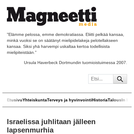
"Elämme pelossa, emme demokratiassa. Eliitti pelkää kansaa,
minkä vuoksi se on säätänyt mielipidelakeja pelotellakseen
kansaa. Siksi yhä harvempi uskaltaa kertoa todellisista
mielipiteistään."
Ursula Haverbeck Dortmundin tuomioistuimessa 2007.
Etusivu
Yhteiskunta
Terveys ja hyvinvointi
Historia
Talous
In Eng
Israelissa juhlitaan jälleen
lapsenmurhia