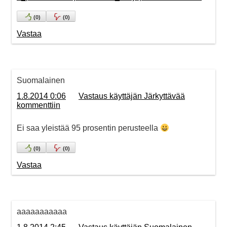
(
0
)
(
0
)
Vastaa
Suomalainen
1.8.2014 0:06
Vastaus käyttäjän Järkyttävää
kommenttiin
Ei saa yleistää 95 prosentin perusteella
(
0
)
(
0
)
Vastaa
aaaaaaaaaaa