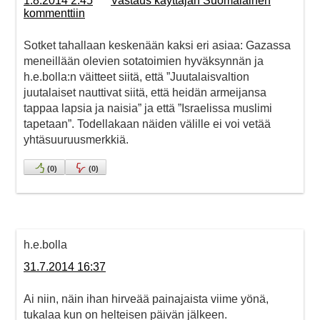
1.8.2014 2:45
Vastaus käyttäjän Suomalainen
kommenttiin
Sotket tahallaan keskenään kaksi eri asiaa: Gazassa
meneillään olevien sotatoimien hyväksynnän ja
h.e.bolla:n väitteet siitä, että ”Juutalaisvaltion
juutalaiset nauttivat siitä, että heidän armeijansa
tappaa lapsia ja naisia” ja että ”Israelissa muslimi
tapetaan”. Todellakaan näiden välille ei voi vetää
yhtäsuuruusmerkkiä.
(
0
)
(
0
)
h.e.bolla
31.7.2014 16:37
Ai niin, näin ihan hirveää painajaista viime yönä,
tukalaa kun on helteisen päivän jälkeen.