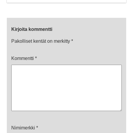
Kirjoita kommentti
Pakolliset kentät on merkitty
*
Kommentti
*
Nimimerkki
*