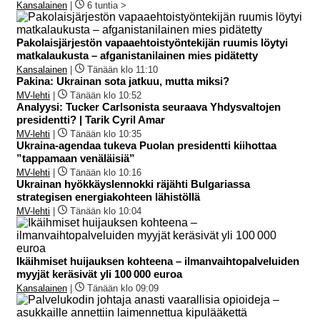
Kansalainen
|
6 tuntia >
Pakolaisjärjestön vapaaehtoistyöntekijän ruumis löytyi
matkalaukusta – afganistanilainen mies pidätetty
Kansalainen
|
Tänään klo 11:10
Pakina: Ukrainan sota jatkuu, mutta miksi?
MV-lehti
|
Tänään klo 10:52
Analyysi: Tucker Carlsonista seuraava Yhdysvaltojen
presidentti? | Tarik Cyril Amar
MV-lehti
|
Tänään klo 10:35
Ukraina-agendaa tukeva Puolan presidentti kiihottaa
”tappamaan venäläisiä”
MV-lehti
|
Tänään klo 10:16
Ukrainan hyökkäyslennokki räjähti Bulgariassa
strategisen energiakohteen lähistöllä
MV-lehti
|
Tänään klo 10:04
Ikäihmiset huijauksen kohteena – ilmanvaihtopalveluiden
myyjät keräsivät yli 100 000 euroa
Kansalainen
|
Tänään klo 09:09