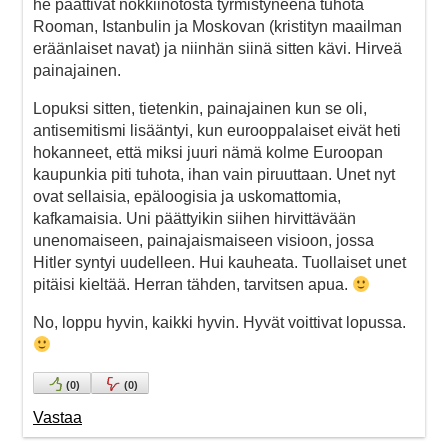
he päättivät nokkiinotosta tyrmistyneenä tuhota
Rooman, Istanbulin ja Moskovan (kristityn maailman
eräänlaiset navat) ja niinhän siinä sitten kävi. Hirveä
painajainen.
Lopuksi sitten, tietenkin, painajainen kun se oli,
antisemitismi lisääntyi, kun eurooppalaiset eivät heti
hokanneet, että miksi juuri nämä kolme Euroopan
kaupunkia piti tuhota, ihan vain piruuttaan. Unet nyt
ovat sellaisia, epäloogisia ja uskomattomia,
kafkamaisia. Uni päättyikin siihen hirvittävään
unenomaiseen, painajaismaiseen visioon, jossa
Hitler syntyi uudelleen. Hui kauheata. Tuollaiset unet
pitäisi kieltää. Herran tähden, tarvitsen apua.
No, loppu hyvin, kaikki hyvin. Hyvät voittivat lopussa.
(
0
)
(
0
)
Vastaa