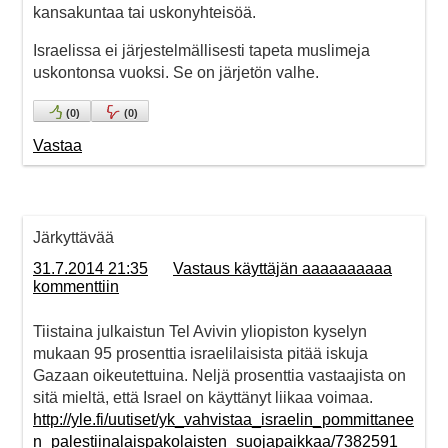
kansakuntaa tai uskonyhteisöä.
Israelissa ei järjestelmällisesti tapeta muslimeja
uskontonsa vuoksi. Se on järjetön valhe.
(
0
)
(
0
)
Vastaa
Järkyttävää
31.7.2014 21:35
Vastaus käyttäjän aaaaaaaaaa
kommenttiin
Tiistaina julkaistun Tel Avivin yliopiston kyselyn
mukaan 95 prosenttia israelilaisista pitää iskuja
Gazaan oikeutettuina. Neljä prosenttia vastaajista on
sitä mieltä, että Israel on käyttänyt liikaa voimaa.
http://yle.fi/uutiset/yk_vahvistaa_israelin_pommittanee
n_palestiinalaispakolaisten_suojapaikkaa/7382591