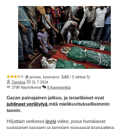
(
8
arviota, keskiarvo:
3,63
/ 5 tähteä 5)
Toimitus
31.7.2014
3799 Näyttökerrat
8 Kommenttia
Gazan painajainen jatkuu, ja israelilaiset ovat
juhlineet verilöylyä
mitä mielikuvituksellisimmin
tavoin.
Hiljattain verkossa
levisi
video, jossa humalaiset
juutalaiset nauraen ja tanssien siunaavat kranaatteja,