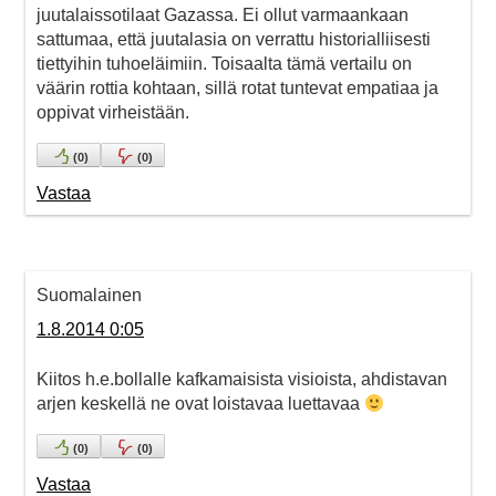
juutalaissotilaat Gazassa. Ei ollut varmaankaan
sattumaa, että juutalasia on verrattu historialliisesti
tiettyihin tuhoeläimiin. Toisaalta tämä vertailu on
väärin rottia kohtaan, sillä rotat tuntevat empatiaa ja
oppivat virheistään.
(
0
)
(
0
)
Vastaa
Suomalainen
1.8.2014 0:05
Kiitos h.e.bollalle kafkamaisista visioista, ahdistavan
arjen keskellä ne ovat loistavaa luettavaa
(
0
)
(
0
)
Vastaa