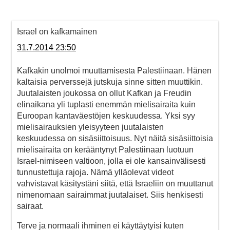
Israel on kafkamainen
31.7.2014 23:50
Kafkakin unolmoi muuttamisesta Palestiinaan. Hänen
kaltaisia perverssejä jutskuja sinne sitten muuttikin.
Juutalaisten joukossa on ollut Kafkan ja Freudin
elinaikana yli tuplasti enemmän mielisairaita kuin
Euroopan kantaväestöjen keskuudessa. Yksi syy
mielisairauksien yleisyyteen juutalaisten
keskuudessa on sisäsiittoisuus. Nyt näitä sisäsiittoisia
mielisairaita on kerääntynyt Palestiinaan luotuun
Israel-nimiseen valtioon, jolla ei ole kansainvälisesti
tunnustettuja rajoja. Nämä ylläolevat videot
vahvistavat käsitystäni siitä, että Israeliin on muuttanut
nimenomaan sairaimmat juutalaiset. Siis henkisesti
sairaat.
Terve ja normaali ihminen ei käyttäytyisi kuten