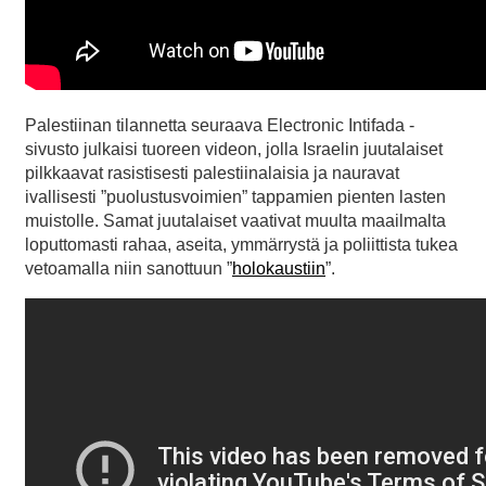
Palestiinan tilannetta seuraava Electronic Intifada -
sivusto julkaisi tuoreen videon, jolla Israelin juutalaiset
pilkkaavat rasistisesti palestiinalaisia ja nauravat
ivallisesti ”puolustusvoimien” tappamien pienten lasten
muistolle. Samat juutalaiset vaativat muulta maailmalta
loputtomasti rahaa, aseita, ymmärrystä ja poliittista tukea
vetoamalla niin sanottuun ”
holokaustiin
”.