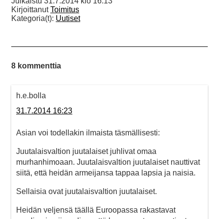
Julkaistu
31.7.2014 klo 16:13
Kirjoittanut
Toimitus
Kategoria(t):
Uutiset
8 kommenttia
h.e.bolla
31.7.2014 16:23
Asian voi todellakin ilmaista täsmällisesti:
Juutalaisvaltion juutalaiset juhlivat omaa
murhanhimoaan. Juutalaisvaltion juutalaiset nauttivat
siitä, että heidän armeijansa tappaa lapsia ja naisia.
Sellaisia ovat juutalaisvaltion juutalaiset.
Heidän veljensä täällä Euroopassa rakastavat