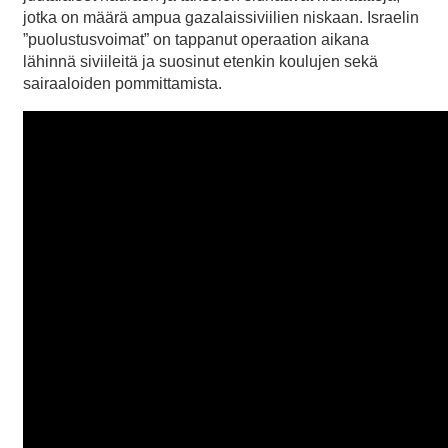
jotka on määrä ampua gazalaissiviilien niskaan. Israelin
”puolustusvoimat” on tappanut operaation aikana
lähinnä siviileitä ja suosinut etenkin koulujen sekä
sairaaloiden pommittamista.