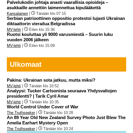
Palvelukodin johtaja anasti vaarallisia opioideja –
asukkaille annettiin laimennettua kipulääkettä
Kansalainen
|
Tänään klo 07:15
Serbian patrioottinen oppositio protestoi lujasti Ukrainan
diktaattorin vierailua Belgradissa
MV-lehti
|
Eilen klo 15:36
Ruotsi kouluttaa yli 9000 varusmiestä – Suurin luku
vuoden 2006 jälkeen
MV-lehti
|
Eilen klo 15:09
Ulkomaat
Pakina: Ukrainan sota jatkuu, mutta miksi?
MV-lehti
|
Tänään klo 10:52
Analyysi: Tucker Carlsonista seuraava Yhdysvaltojen
presidentti? | Tarik Cyril Amar
MV-lehti
|
Tänään klo 10:35
World Control Under Cover of War
The Truthseeker
|
Tänään klo 10:28
An 89 Year Old New Zealand Survey Photo Just Blew The
Amelia Earhart Mystery Open
The Truthseeker
|
Tänään klo 10:24