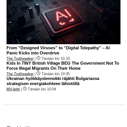
From “Designed Viruses” to “Digital Telepathy” – AI
Panic Kicks into Overdrive
The Truthseeker
|
Tänään klo 10:10
Kids In TINY British Village BEG The Government Not To
Force Illegal Migrants On Their Home
The Truthseeker
|
Tänään klo 10:05
Ukrainan hyökkäyslennokki räjähti Bulgariassa
strategisen energiakohteen lähistöllä
MV-lehti
|
Tänään klo 10:04