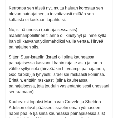
Kerronpa sen tässä nyt, mutta haluan korostaa sen
olevan painajainen ja toivottavasti mitään sen
kaltaista ei koskaan tapahtuisi.
No, siinä unessa (painajaisessa siis)
maailmanpoliittinen tilanne oli kiristynyt ja ihme kyllä,
Iran oli kasvanut ydinmahdiksi vailla vertaa. Hirveä
painajainen siis.
Sitten Suur-Israelin (Israel oli siinä kauheassa
painajaisessa kasvanut Iranin rajalle asti) ja Iranin
välille syttyi sota (hirveääkin hirveämpi painajainen,
God forbid!) ja lyhyesti: Israel sai raskaasti köniinsä.
Erittäin, erittäin raskaasti (siinä kauheassa
painajaisessa, jota jouduin vastentahtoisesti unessani
seuraamaan).
Kauheaksi lopuksi Martin van Creveld ja Sheldon
Adelson olivat päässeet Israelin oman ydinaseen
napin päälle (ja siinä kauheassa painajaisessa siis)