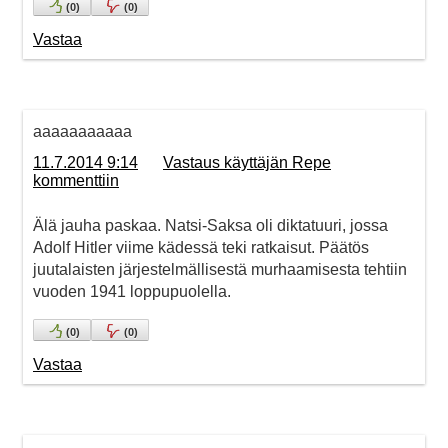
(
0
)
(
0
)
Vastaa
aaaaaaaaaaa
11.7.2014 9:14
Vastaus käyttäjän Repe
kommenttiin
Älä jauha paskaa. Natsi-Saksa oli diktatuuri, jossa
Adolf Hitler viime kädessä teki ratkaisut. Päätös
juutalaisten järjestelmällisestä murhaamisesta tehtiin
vuoden 1941 loppupuolella.
(
0
)
(
0
)
Vastaa