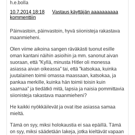
h.e.bolla
10.7.2014 18:18
Vastaus käyttäjän aaaaaaaaaa
kommenttiin
Päinvastoin, päinvastoin, hyvä siionisteja rakastava
maanmieheni.
Olen viime aikoina sangen räväkästi tuonut esille
oman kantani näihin asioihin ja mm. sanonut aivan
suoraan, että ”Kyllä, minusta Hitler oli monessa
asiassa aivan oikeassa” tai, että ”katsokaa, kuinka
juutalainen toimii omassa maassaan, katsokaa, ja
pankaa merkille, kuinka hän toimii toisin kuin
saarnaa” ja tiedätkö mitä, lapsia ja naisia pommittavia
siionisteja rakastava maanmieheni?
He kaikki nyökkäilevät ja ovat itse asiassa samaa
mieltä.
Tämä on syy, miksi holokaustia ei saa epäillä. Tämä
on syy, miksi säädetään lakeja, jotka kieltävät vapaan