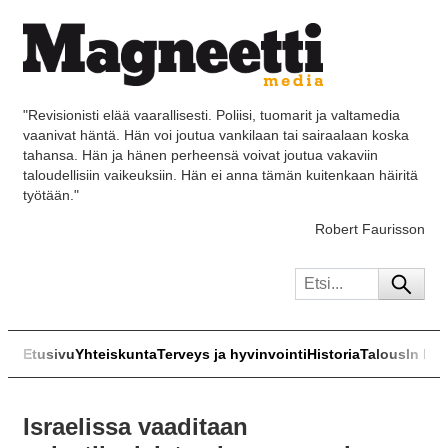
"Revisionisti elää vaarallisesti. Poliisi, tuomarit ja valtamedia
vaanivat häntä. Hän voi joutua vankilaan tai sairaalaan koska
tahansa. Hän ja hänen perheensä voivat joutua vakaviin
taloudellisiin vaikeuksiin. Hän ei anna tämän kuitenkaan häiritä
työtään."
Robert Faurisson
Etusivu
Yhteiskunta
Terveys ja hyvinvointi
Historia
Talous
In Eng
Israelissa vaaditaan