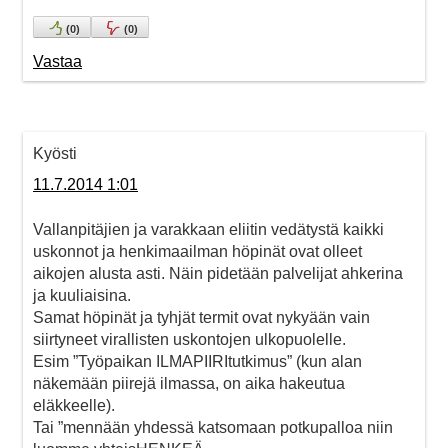
(
0
)
(
0
)
Vastaa
Kyösti
11.7.2014 1:01
Vallanpitäjien ja varakkaan eliitin vedätystä kaikki
uskonnot ja henkimaailman höpinät ovat olleet
aikojen alusta asti. Näin pidetään palvelijat ahkerina
ja kuuliaisina.
Samat höpinät ja tyhjät termit ovat nykyään vain
siirtyneet virallisten uskontojen ulkopuolelle.
Esim ”Työpaikan ILMAPIIRItutkimus” (kun alan
näkemään piirejä ilmassa, on aika hakeutua
eläkkeelle).
Tai ”mennään yhdessä katsomaan potkupalloa niin