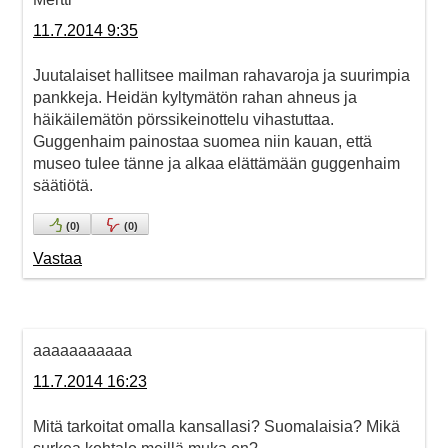
11.7.2014 9:35
Juutalaiset hallitsee mailman rahavaroja ja suurimpia
pankkeja. Heidän kyltymätön rahan ahneus ja
häikäilemätön pörssikeinottelu vihastuttaa.
Guggenhaim painostaa suomea niin kauan, että
museo tulee tänne ja alkaa elättämään guggenhaim
säätiötä.
(
0
)
(
0
)
Vastaa
aaaaaaaaaaa
11.7.2014 16:23
Mitä tarkoitat omalla kansallasi? Suomalaisia? Mikä