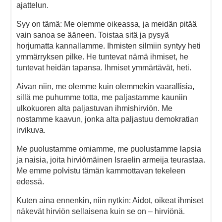
ajattelun.
Syy on tämä: Me olemme oikeassa, ja meidän pitää
vain sanoa se ääneen. Toistaa sitä ja pysyä
horjumatta kannallamme. Ihmisten silmiin syntyy heti
ymmärryksen pilke. He tuntevat nämä ihmiset, he
tuntevat heidän tapansa. Ihmiset ymmärtävät, heti.
Aivan niin, me olemme kuin olemmekin vaarallisia,
sillä me puhumme totta, me paljastamme kauniin
ulkokuoren alta paljastuvan ihmishirviön. Me
nostamme kaavun, jonka alta paljastuu demokratian
irvikuva.
Me puolustamme omiamme, me puolustamme lapsia
ja naisia, joita hirviömäinen Israelin armeija teurastaa.
Me emme polvistu tämän kammottavan tekeleen
edessä.
Kuten aina ennenkin, niin nytkin: Aidot, oikeat ihmiset
näkevät hirviön sellaisena kuin se on – hirviönä.