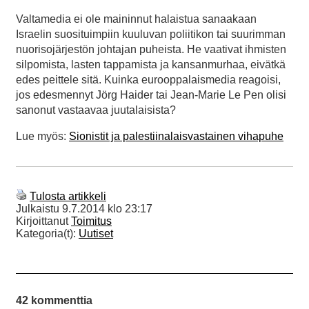
Valtamedia ei ole maininnut halaistua sanaakaan
Israelin suosituimpiin kuuluvan poliitikon tai suurimman
nuorisojärjestön johtajan puheista. He vaativat ihmisten
silpomista, lasten tappamista ja kansanmurhaa, eivätkä
edes peittele sitä. Kuinka eurooppalaismedia reagoisi,
jos edesmennyt Jörg Haider tai Jean-Marie Le Pen olisi
sanonut vastaavaa juutalaisista?
Lue myös:
Sionistit ja palestiinalaisvastainen vihapuhe
Tulosta artikkeli
Julkaistu
9.7.2014 klo 23:17
Kirjoittanut
Toimitus
Kategoria(t):
Uutiset
42 kommenttia