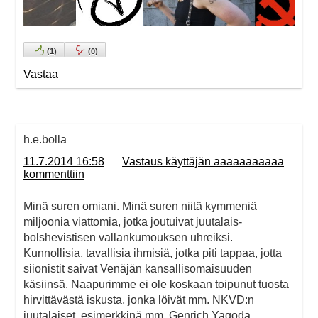
(
1
)
(
0
)
Vastaa
h.e.bolla
11.7.2014 16:58
Vastaus käyttäjän aaaaaaaaaaa
kommenttiin
Minä suren omiani. Minä suren niitä kymmeniä
miljoonia viattomia, jotka joutuivat juutalais-
bolshevistisen vallankumouksen uhreiksi.
Kunnollisia, tavallisia ihmisiä, jotka piti tappaa, jotta
siionistit saivat Venäjän kansallisomaisuuden
käsiinsä. Naapurimme ei ole koskaan toipunut tuosta
hirvittävästä iskusta, jonka löivät mm. NKVD:n
juutalaiset, esimerkkinä mm. Genrich Yagoda.