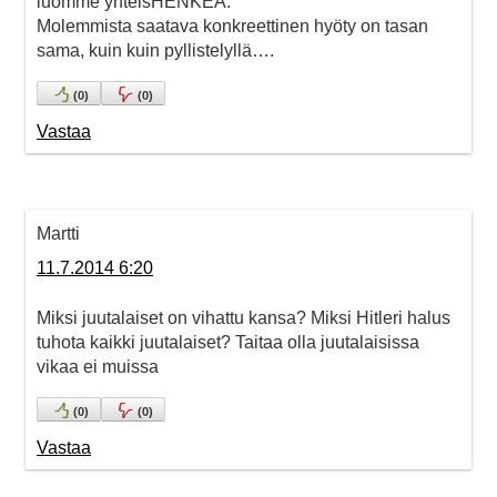
luomme yhteisHENKEÄ.
Molemmista saatava konkreettinen hyöty on tasan
sama, kuin kuin pyllistelyllä….
(
0
)
(
0
)
Vastaa
Martti
11.7.2014 6:20
Miksi juutalaiset on vihattu kansa? Miksi Hitleri halus
tuhota kaikki juutalaiset? Taitaa olla juutalaisissa
vikaa ei muissa
(
0
)
(
0
)
Vastaa