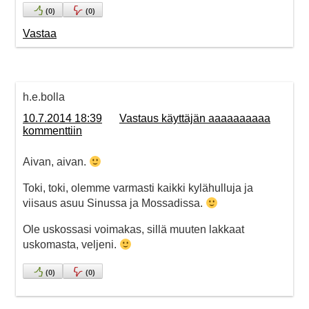
(
0
)
(
0
)
Vastaa
h.e.bolla
10.7.2014 18:39
Vastaus käyttäjän aaaaaaaaaa
kommenttiin
Aivan, aivan.
Toki, toki, olemme varmasti kaikki kylähulluja ja
viisaus asuu Sinussa ja Mossadissa.
Ole uskossasi voimakas, sillä muuten lakkaat
uskomasta, veljeni.
(
0
)
(
0
)