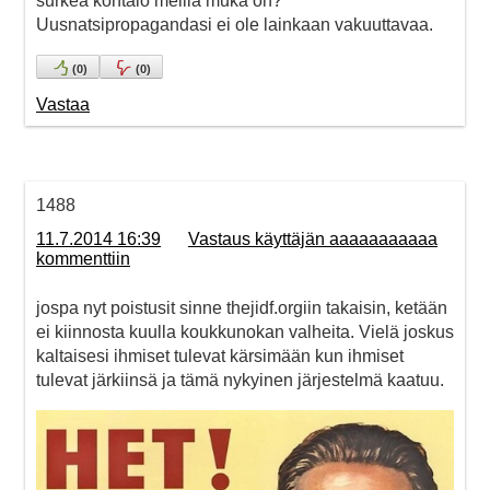
surkea kohtalo meillä muka on?
Uusnatsipropagandasi ei ole lainkaan vakuuttavaa.
(
0
)
(
0
)
Vastaa
1488
11.7.2014 16:39
Vastaus käyttäjän aaaaaaaaaaa
kommenttiin
jospa nyt poistusit sinne thejidf.orgiin takaisin, ketään
ei kiinnosta kuulla koukkunokan valheita. Vielä joskus
kaltaisesi ihmiset tulevat kärsimään kun ihmiset
tulevat järkiinsä ja tämä nykyinen järjestelmä kaatuu.