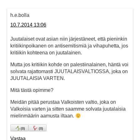
h.e.bolla
10.7.2014 13:06
Juutalaiset ovat asian niin järjestäneet, että pieninkin
kritiikinpoikanen on antisemitismiä ja vihapuhetta, jos
kritiikin kohteena on juutalainen.
Mutta jos kritiikin kohde on palestiinalainen, häntä voi
solvata rajattomasti JUUTALAISVALTIOSSA, joka on
JUUTALAISIA VARTEN.
Mitä tästä opimme?
Meidän pitää perustaa Valkoisten valtio, joka on
Valkoisia varten ja sitten saamme solvata juutalaisia
mielinmäärin aamusta iltaan.
(
0
)
(
0
)
Vastaa