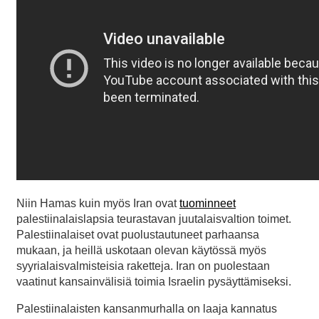
Niin Hamas kuin myös Iran ovat
tuominneet
palestiinalaislapsia teurastavan juutalaisvaltion toimet.
Palestiinalaiset ovat puolustautuneet parhaansa
mukaan, ja heillä uskotaan olevan käytössä myös
syyrialaisvalmisteisia raketteja. Iran on puolestaan
vaatinut kansainvälisiä toimia Israelin pysäyttämiseksi.
Palestiinalaisten kansanmurhalla on laaja kannatus