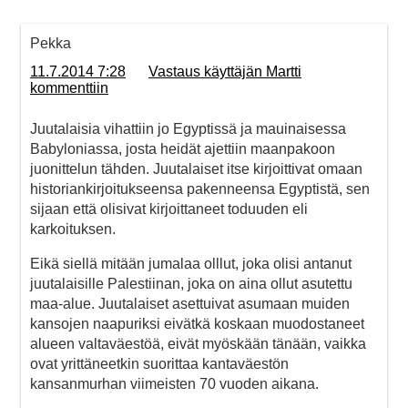
Pekka
11.7.2014 7:28
Vastaus käyttäjän Martti
kommenttiin
Juutalaisia vihattiin jo Egyptissä ja mauinaisessa
Babyloniassa, josta heidät ajettiin maanpakoon
juonittelun tähden. Juutalaiset itse kirjoittivat omaan
historiankirjoitukseensa pakenneensa Egyptistä, sen
sijaan että olisivat kirjoittaneet toduuden eli
karkoituksen.
Eikä siellä mitään jumalaa olllut, joka olisi antanut
juutalaisille Palestiinan, joka on aina ollut asutettu
maa-alue. Juutalaiset asettuivat asumaan muiden
kansojen naapuriksi eivätkä koskaan muodostaneet
alueen valtaväestöä, eivät myöskään tänään, vaikka
ovat yrittäneetkin suorittaa kantaväestön
kansanmurhan viimeisten 70 vuoden aikana.