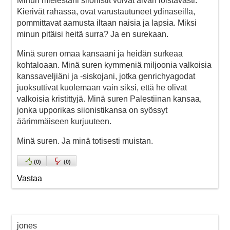
Minun mielestäni siionistit voivat aivan loistavasti:
Kierivät rahassa, ovat varustautuneet ydinaseilla,
pommittavat aamusta iltaan naisia ja lapsia. Miksi
minun pitäisi heitä surra? Ja en surekaan.
Minä suren omaa kansaani ja heidän surkeaa
kohtaloaan. Minä suren kymmeniä miljoonia valkoisia
kanssaveljiäni ja -siskojani, jotka genrichyagodat
juoksuttivat kuolemaan vain siksi, että he olivat
valkoisia kristittyjä. Minä suren Palestiinan kansaa,
jonka upporikas siionistikansa on syössyt
äärimmäiseen kurjuuteen.
Minä suren. Ja minä totisesti muistan.
(
0
)
(
0
)
Vastaa
jones