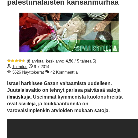
palestiinalaisten kansanmurhaa
(
8
arviota, keskiarvo:
4,50
/ 5 tähteä 5)
Toimitus
9.7.2014
5626 Näyttökerrat
42 Kommenttia
Israel harkitsee Gazan valtaamista uudelleen.
Juutalaisvaltio on tehnyt parissa päivässä satoja
ilmaiskuja
. Useimmat kymmenistä kuolonuhreista
ovat siviilejä, ja loukkaantuneita on
varovaisimpienkin arvioiden mukaan satoja.