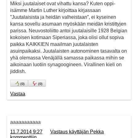
Miksi juutalaiset ovat vihattu kansa? Kuten oppi-
isämme Martin Luther kirjoittaa kirjassaan
”Juutalaisista ja heidän valheistaan”, ei kyseinen
kansa sovellu asumaan myöskään meidän kristittyjen
parissa. Neuvostoliitto antoi juutalaisille 1928 Belgian
kokoisen kotimaan Siperiassa, joka olisi ollut sopiva
paikka KAIKKIEN maailman juutalaisten
asuinpaikaksi. Juutalaisten autonominen tasavalta on
yhä olemassa Venäjällä samassa paikassa mihin se
aikoinaan luotiin synagoogineen. Virallinen kieli on
jiddish.
(
0
)
(
0
)
Vastaa
aaaaaaaaaaa
11.7.2014 9:27
Vastaus käyttäjän Pekka
kommenttiin