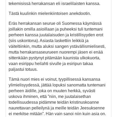
tekemisissä herrakansan eli israelilaisten kanssa.
Tästä kuulinkin mielenkiintoisen anekdootin.
Eräs herrakansan seurue oli Suomessa käymässä
joillakin omilla asioillaan ja puheeksi tuli tuntemani
perheen kanssa juutalaisuden ja kristillisyyden erot
(siis uskontona). Asiasta laskettiin leikkiä ja
väiteltiinkin, mutta aluksi sangen ystävällismielisesti,
mutta herrakansaseurueen nuorempi jäsen ei enää
sittenkään pystynyt pitämään kaunista ulkokuorta,
vaan esirippu heilahti sivulle ja esiripun takaa
paljastui totuus.
Tämä nuori mies ei voinut, tyypillisessä kansansa
ylimielisyydessä, jättää lopuksi sanomatta tuntemani
perheen äidille, joka on muuten herkkä, syvästi
uskova ihminen, että ”niin, me juutalaisethan
todellisuudessa pidämme teidän kristinuskoanne
naurettavan pelleilynä ja meille teidän Jeesuksenne
ei merkitse mitään”. Hän vain sanoi niin kuin asia on.