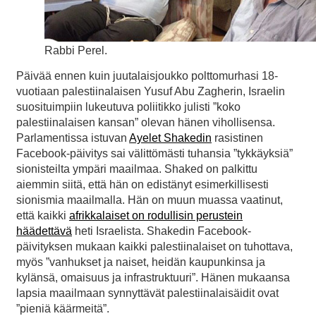
Rabbi Perel.
Päivää ennen kuin juutalaisjoukko polttomurhasi 18-
vuotiaan palestiinalaisen Yusuf Abu Zagherin, Israelin
suosituimpiin lukeutuva poliitikko julisti ”koko
palestiinalaisen kansan” olevan hänen vihollisensa.
Parlamentissa istuvan
Ayelet Shakedin
rasistinen
Facebook-päivitys sai välittömästi tuhansia ”tykkäyksiä”
sionisteilta ympäri maailmaa. Shaked on palkittu
aiemmin siitä, että hän on edistänyt esimerkillisesti
sionismia maailmalla. Hän on muun muassa vaatinut,
että kaikki
afrikkalaiset on rodullisin perustein
häädettävä
heti Israelista. Shakedin Facebook-
päivityksen mukaan kaikki palestiinalaiset on tuhottava,
myös ”vanhukset ja naiset, heidän kaupunkinsa ja
kylänsä, omaisuus ja infrastruktuuri”. Hänen mukaansa
lapsia maailmaan synnyttävät palestiinalaisäidit ovat
”pieniä käärmeitä”.