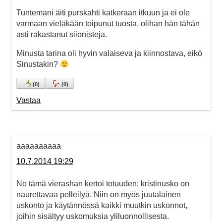
Tuntemani äiti purskahti katkeraan itkuun ja ei ole
varmaan vieläkään toipunut tuosta, olihan hän tähän
asti rakastanut siionisteja.
Minusta tarina oli hyvin valaiseva ja kiinnostava, eikö
Sinustakin?
(
0
)
(
0
)
Vastaa
aaaaaaaaaa
10.7.2014 19:29
No tämä vierashan kertoi totuuden: kristinusko on
naurettavaa pelleilyä. Niin on myös juutalainen
uskonto ja käytännössä kaikki muutkin uskonnot,
joihin sisältyy uskomuksia yliluonnollisesta.