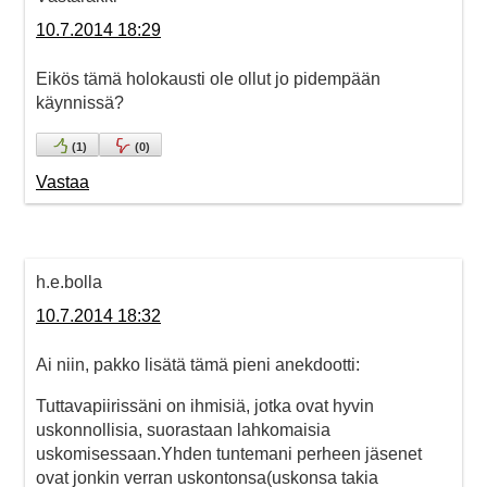
10.7.2014 18:29
Eikös tämä holokausti ole ollut jo pidempään
käynnissä?
(
1
)
(
0
)
Vastaa
h.e.bolla
10.7.2014 18:32
Ai niin, pakko lisätä tämä pieni anekdootti:
Tuttavapiirissäni on ihmisiä, jotka ovat hyvin
uskonnollisia, suorastaan lahkomaisia
uskomisessaan.Yhden tuntemani perheen jäsenet
ovat jonkin verran uskontonsa(uskonsa takia