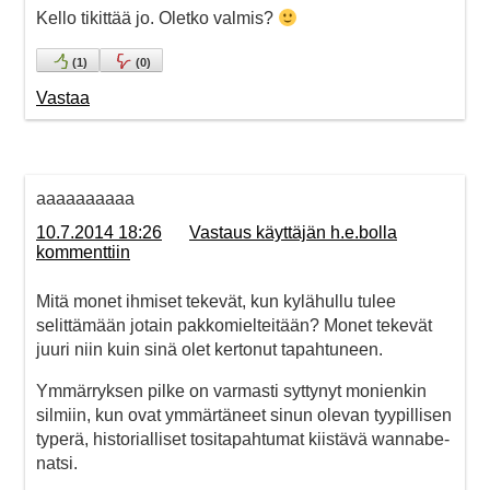
Kello tikittää jo. Oletko valmis?
(
1
)
(
0
)
Vastaa
aaaaaaaaaa
10.7.2014 18:26
Vastaus käyttäjän h.e.bolla
kommenttiin
Mitä monet ihmiset tekevät, kun kylähullu tulee
selittämään jotain pakkomielteitään? Monet tekevät
juuri niin kuin sinä olet kertonut tapahtuneen.
Ymmärryksen pilke on varmasti syttynyt monienkin
silmiin, kun ovat ymmärtäneet sinun olevan tyypillisen
typerä, historialliset tositapahtumat kiistävä wannabe-
natsi.