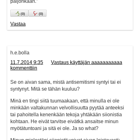
paljonkaan.”
(
0
)
(
0
)
Vastaa
h.e.bolla
11.7.2014 9:35
Vastaus käyttäjän aaaaaaaaaaa
kommenttiin
Se on aivan sama, mistä antisemitismi syntyi tai ei
syntynyt. Mitä se tähän kuuluu?
Minä en tingi siitä tuumaakaan, että minulla ei ole
minkään valtakunnan velvollisuutta pyytää anteeksi
tai pahoitella kenenkään tekoja yhtäkään siionistia
kohtaan. He eivät tarvitse eivätkä ansaitse minun
myötätuntoani ja sitä ei ole. Ja so what?