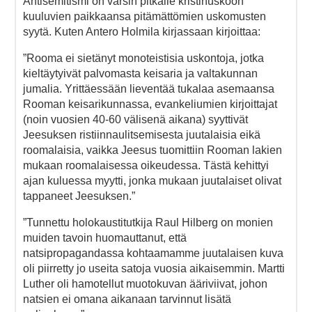
Antisemitismi on varsin pitkälle kristinuskoon
kuuluvien paikkaansa pitämättömien uskomusten
syytä. Kuten Antero Holmila kirjassaan kirjoittaa:
”Rooma ei sietänyt monoteistisia uskontoja, jotka
kieltäytyivät palvomasta keisaria ja valtakunnan
jumalia. Yrittäessään lieventää tukalaa asemaansa
Rooman keisarikunnassa, evankeliumien kirjoittajat
(noin vuosien 40-60 välisenä aikana) syyttivät
Jeesuksen ristiinnaulitsemisesta juutalaisia eikä
roomalaisia, vaikka Jeesus tuomittiin Rooman lakien
mukaan roomalaisessa oikeudessa. Tästä kehittyi
ajan kuluessa myytti, jonka mukaan juutalaiset olivat
tappaneet Jeesuksen.”
”Tunnettu holokaustitutkija Raul Hilberg on monien
muiden tavoin huomauttanut, että
natsipropagandassa kohtaamamme juutalaisen kuva
oli piirretty jo useita satoja vuosia aikaisemmin. Martti
Luther oli hamotellut muotokuvan ääriviivat, johon
natsien ei omana aikanaan tarvinnut lisätä