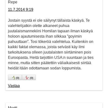
Repe
11.7.2014 9:19
Jostain syystä ei ole säilynyt tällaista käskyä. Te
valehtelijatkin olette alkaneet puhua
juutalaismannekiini Homilan tapaan ilman käskyä
holoon ajautumisesta ihan silkkaa ”goyimin
pahuuttaan”. Tosi tökeröä valehtelua. Kuitenkin on
kaikki faktat olemassa, joista selvästi käy ilmi
tarkoituksena olleen juutalaisten siirtäminen pois
Euroopasta. Heitä tarjottiin USA:n suuntaan ja ties
minne, mutta sitten päätettiin väliaikaisesti siirtää
heidät itään odottamaan sodan loppumista.
(
0
)
(
0
)
Vastaa
Mertti