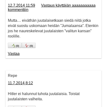
12.7.2014 11:59
Vastaus käyttäjän aaaaaaaaaaa
kommenttiin
Mutta… eiväthän juutalaisetkaan siedä niitä jotka
eivät suostu uskomaan heidän ”Jumalaansa”. Etenkin
jos he naureskelevat juutalaisten ”valitun kansan”
roolille.
(
0
)
(
0
)
Vastaa
Repe
11.7.2014 8:12
Hitler ei halunnut tuhota juutalaisia. Toistat
juutalaisten valheita.