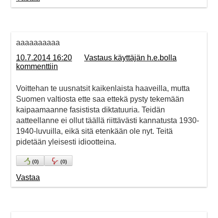
aaaaaaaaaa
10.7.2014 16:20
Vastaus käyttäjän h.e.bolla
kommenttiin
Voittehan te uusnatsit kaikenlaista haaveilla, mutta
Suomen valtiosta ette saa ettekä pysty tekemään
kaipaamaanne fasistista diktatuuria. Teidän
aatteellanne ei ollut täällä riittävästi kannatusta 1930-
1940-luvuilla, eikä sitä etenkään ole nyt. Teitä
pidetään yleisesti idiootteina.
(
0
)
(
0
)
Vastaa