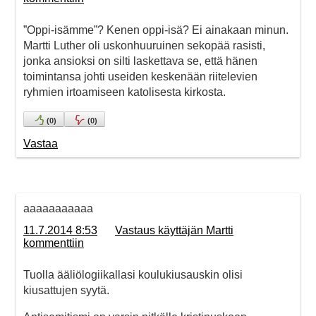
”Oppi-isämme”? Kenen oppi-isä? Ei ainakaan minun.
Martti Luther oli uskonhuuruinen sekopää rasisti,
jonka ansioksi on silti laskettava se, että hänen
toimintansa johti useiden keskenään riitelevien
ryhmien irtoamiseen katolisesta kirkosta.
(
0
)
(
0
)
Vastaa
aaaaaaaaaaa
11.7.2014 8:53
Vastaus käyttäjän Martti
kommenttiin
Tuolla ääliölogiikallasi koulukiusauskin olisi
kiusattujen syytä.