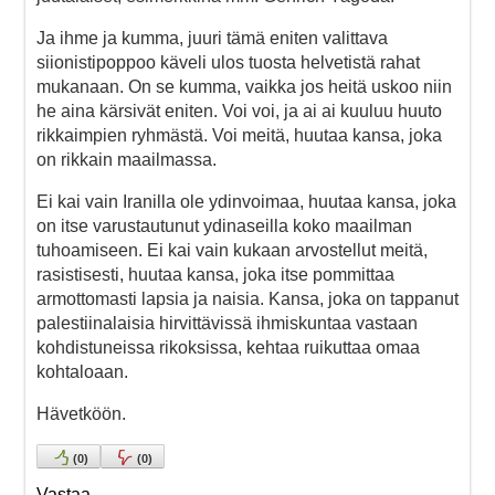
Ja ihme ja kumma, juuri tämä eniten valittava
siionistipoppoo käveli ulos tuosta helvetistä rahat
mukanaan. On se kumma, vaikka jos heitä uskoo niin
he aina kärsivät eniten. Voi voi, ja ai ai kuuluu huuto
rikkaimpien ryhmästä. Voi meitä, huutaa kansa, joka
on rikkain maailmassa.
Ei kai vain Iranilla ole ydinvoimaa, huutaa kansa, joka
on itse varustautunut ydinaseilla koko maailman
tuhoamiseen. Ei kai vain kukaan arvostellut meitä,
rasistisesti, huutaa kansa, joka itse pommittaa
armottomasti lapsia ja naisia. Kansa, joka on tappanut
palestiinalaisia hirvittävissä ihmiskuntaa vastaan
kohdistuneissa rikoksissa, kehtaa ruikuttaa omaa
kohtaloaan.
Hävetköön.
(
0
)
(
0
)
Vastaa