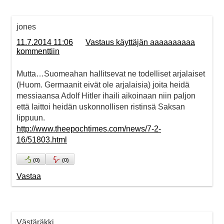
jones
11.7.2014 11:06
Vastaus käyttäjän aaaaaaaaaa
kommenttiin
Mutta…Suomeahan hallitsevat ne todelliset arjalaiset
(Huom. Germaanit eivät ole arjalaisia) joita heidä
messiaansa Adolf Hitler ihaili aikoinaan niin paljon
että laittoi heidän uskonnollisen ristinsä Saksan
lippuun.
http://www.theepochtimes.com/news/7-2-
16/51803.html
(
0
)
(
0
)
Vastaa
Västäräkki