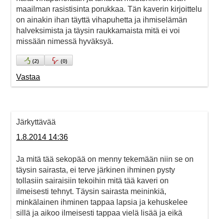
maailman rasistisinta porukkaa. Tän kaverin kirjoittelu
on ainakin ihan täyttä vihapuhetta ja ihmiselämän
halveksimista ja täysin raukkamaista mitä ei voi
missään nimessä hyväksyä.
(
2
)
(
0
)
Vastaa
Järkyttävää
1.8.2014 14:36
Ja mitä tää sekopää on menny tekemään niin se on
täysin sairasta, ei terve järkinen ihminen pysty
tollasiin sairaisiin tekoihin mitä tää kaveri on
ilmeisesti tehnyt. Täysin sairasta meininkiä,
minkälainen ihminen tappaa lapsia ja kehuskelee
sillä ja aikoo ilmeisesti tappaa vielä lisää ja eikä