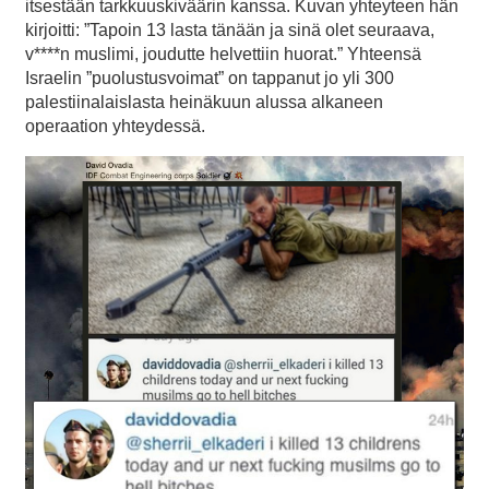
itsestään tarkkuuskiväärin kanssa. Kuvan yhteyteen hän
kirjoitti: ”Tapoin 13 lasta tänään ja sinä olet seuraava,
v****n muslimi, joudutte helvettiin huorat.” Yhteensä
Israelin ”puolustusvoimat” on tappanut jo yli 300
palestiinalaislasta heinäkuun alussa alkaneen
operaation yhteydessä.