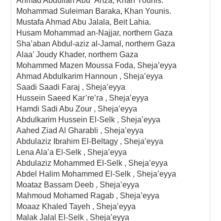
Ahmad Abdullah Abu ‘Anza, Khan Younis.
Mohammad Suleiman Baraka, Khan Younis.
Mustafa Ahmad Abu Jalala, Beit Lahia.
Husam Mohammad an-Najjar, northern Gaza
Sha’aban Abdul-aziz al-Jamal, northern Gaza
Alaa’ Joudy Khader, northern Gaza
Mohammed Mazen Moussa Foda, Sheja’eyya
Ahmad Abdulkarim Hannoun , Sheja’eyya
Saadi Saadi Faraj , Sheja’eyya
Hussein Saeed Kar’re’ra , Sheja’eyya
Hamdi Sadi Abu Zour , Sheja’eyya
Abdulkarim Hussein El-Selk , Sheja’eyya
Aahed Ziad Al Gharabli , Sheja’eyya
Abdulaziz Ibrahim El-Beltagy , Sheja’eyya
Lena Ala’a El-Selk , Sheja’eyya
Abdulaziz Mohammed El-Selk , Sheja’eyya
Abdel Halim Mohammed El-Selk , Sheja’eyya
Moataz Bassam Deeb , Sheja’eyya
Mahmoud Mohamed Ragab , Sheja’eyya
Moaaz Khaled Tayeh , Sheja’eyya
Malak Jalal El-Selk , Sheja’eyya