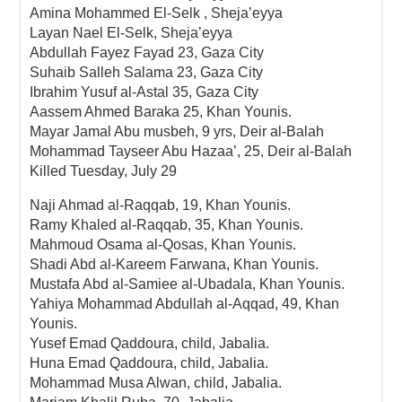
Amina Mohammed El-Selk , Sheja’eyya
Layan Nael El-Selk, Sheja’eyya
Abdullah Fayez Fayad 23, Gaza City
Suhaib Salleh Salama 23, Gaza City
Ibrahim Yusuf al-Astal 35, Gaza City
Aassem Ahmed Baraka 25, Khan Younis.
Mayar Jamal Abu musbeh, 9 yrs, Deir al-Balah
Mohammad Tayseer Abu Hazaa’, 25, Deir al-Balah
Killed Tuesday, July 29
Naji Ahmad al-Raqqab, 19, Khan Younis.
Ramy Khaled al-Raqqab, 35, Khan Younis.
Mahmoud Osama al-Qosas, Khan Younis.
Shadi Abd al-Kareem Farwana, Khan Younis.
Mustafa Abd al-Samiee al-Ubadala, Khan Younis.
Yahiya Mohammad Abdullah al-Aqqad, 49, Khan
Younis.
Yusef Emad Qaddoura, child, Jabalia.
Huna Emad Qaddoura, child, Jabalia.
Mohammad Musa Alwan, child, Jabalia.