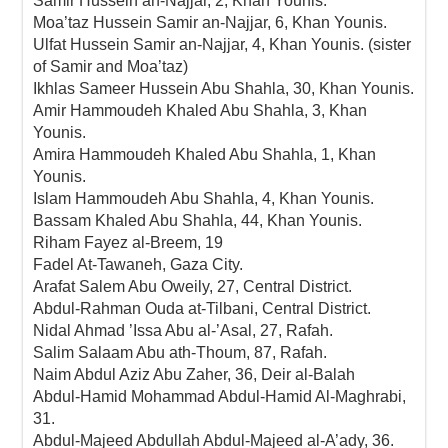
Samir Hussein an-Najjar, 2, Khan Younis.
Moa’taz Hussein Samir an-Najjar, 6, Khan Younis.
Ulfat Hussein Samir an-Najjar, 4, Khan Younis. (sister
of Samir and Moa’taz)
Ikhlas Sameer Hussein Abu Shahla, 30, Khan Younis.
Amir Hammoudeh Khaled Abu Shahla, 3, Khan
Younis.
Amira Hammoudeh Khaled Abu Shahla, 1, Khan
Younis.
Islam Hammoudeh Abu Shahla, 4, Khan Younis.
Bassam Khaled Abu Shahla, 44, Khan Younis.
Riham Fayez al-Breem, 19
Fadel At-Tawaneh, Gaza City.
Arafat Salem Abu Oweily, 27, Central District.
Abdul-Rahman Ouda at-Tilbani, Central District.
Nidal Ahmad ’Issa Abu al-’Asal, 27, Rafah.
Salim Salaam Abu ath-Thoum, 87, Rafah.
Naim Abdul Aziz Abu Zaher, 36, Deir al-Balah
Abdul-Hamid Mohammad Abdul-Hamid Al-Maghrabi,
31.
Abdul-Majeed Abdullah Abdul-Majeed al-A’ady, 36.