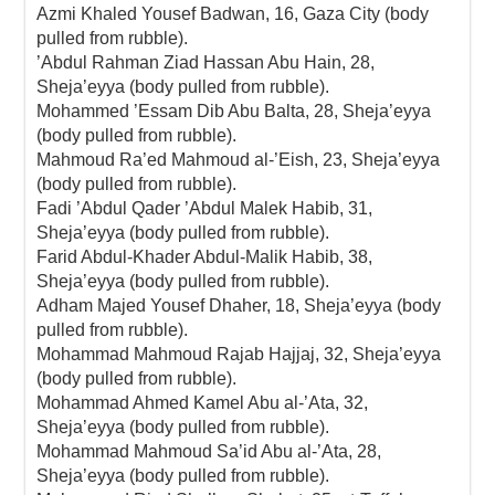
Azmi Khaled Yousef Badwan, 16, Gaza City (body
pulled from rubble).
’Abdul Rahman Ziad Hassan Abu Hain, 28,
Sheja’eyya (body pulled from rubble).
Mohammed ’Essam Dib Abu Balta, 28, Sheja’eyya
(body pulled from rubble).
Mahmoud Ra’ed Mahmoud al-’Eish, 23, Sheja’eyya
(body pulled from rubble).
Fadi ’Abdul Qader ’Abdul Malek Habib, 31,
Sheja’eyya (body pulled from rubble).
Farid Abdul-Khader Abdul-Malik Habib, 38,
Sheja’eyya (body pulled from rubble).
Adham Majed Yousef Dhaher, 18, Sheja’eyya (body
pulled from rubble).
Mohammad Mahmoud Rajab Hajjaj, 32, Sheja’eyya
(body pulled from rubble).
Mohammad Ahmed Kamel Abu al-’Ata, 32,
Sheja’eyya (body pulled from rubble).
Mohammad Mahmoud Sa’id Abu al-’Ata, 28,
Sheja’eyya (body pulled from rubble).