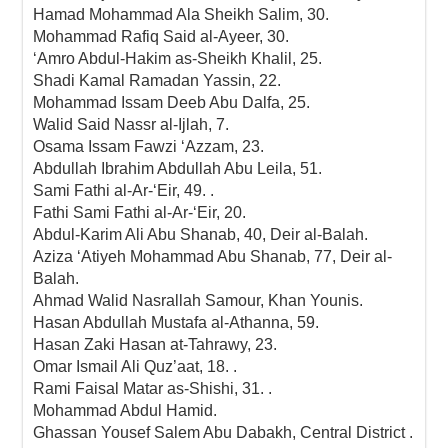
Hamad Mohammad Ala Sheikh Salim, 30.
Mohammad Rafiq Said al-Ayeer, 30.
‘Amro Abdul-Hakim as-Sheikh Khalil, 25.
Shadi Kamal Ramadan Yassin, 22.
Mohammad Issam Deeb Abu Dalfa, 25.
Walid Said Nassr al-Ijlah, 7.
Osama Issam Fawzi ‘Azzam, 23.
Abdullah Ibrahim Abdullah Abu Leila, 51.
Sami Fathi al-Ar-‘Eir, 49. .
Fathi Sami Fathi al-Ar-‘Eir, 20.
Abdul-Karim Ali Abu Shanab, 40, Deir al-Balah.
Aziza ‘Atiyeh Mohammad Abu Shanab, 77, Deir al-
Balah.
Ahmad Walid Nasrallah Samour, Khan Younis.
Hasan Abdullah Mustafa al-Athanna, 59.
Hasan Zaki Hasan at-Tahrawy, 23.
Omar Ismail Ali Quz’aat, 18. .
Rami Faisal Matar as-Shishi, 31. .
Mohammad Abdul Hamid.
Ghassan Yousef Salem Abu Dabakh, Central District .