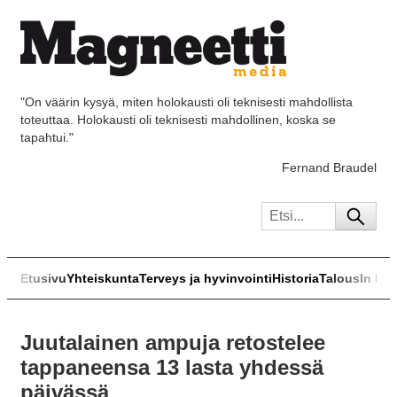
"On väärin kysyä, miten holokausti oli teknisesti mahdollista
toteuttaa. Holokausti oli teknisesti mahdollinen, koska se
tapahtui."
Fernand Braudel
Etusivu
Yhteiskunta
Terveys ja hyvinvointi
Historia
Talous
In Eng
Juutalainen ampuja retostelee
tappaneensa 13 lasta yhdessä
päivässä