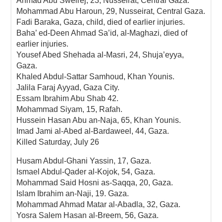
Ahmad Abu Sweirej, 23, Nusseirat, Central Gaza.
Mohammad Abu Haroun, 29, Nusseirat, Central Gaza.
Fadi Baraka, Gaza, child, died of earlier injuries.
Baha’ ed-Deen Ahmad Sa’id, al-Maghazi, died of
earlier injuries.
Yousef Abed Shehada al-Masri, 24, Shuja’eyya,
Gaza.
Khaled Abdul-Sattar Samhoud, Khan Younis.
Jalila Faraj Ayyad, Gaza City.
Essam Ibrahim Abu Shab 42.
Mohammad Siyam, 15, Rafah.
Hussein Hasan Abu an-Naja, 65, Khan Younis.
Imad Jami al-Abed al-Bardaweel, 44, Gaza.
Killed Saturday, July 26
Husam Abdul-Ghani Yassin, 17, Gaza.
Ismael Abdul-Qader al-Kojok, 54, Gaza.
Mohammad Said Hosni as-Saqqa, 20, Gaza.
Islam Ibrahim an-Naji, 19. Gaza.
Mohammad Ahmad Matar al-Abadla, 32, Gaza.
Yosra Salem Hasan al-Breem, 56, Gaza.