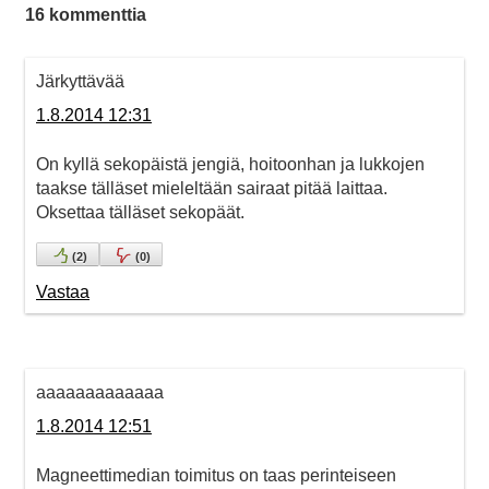
16 kommenttia
Järkyttävää
1.8.2014 12:31
On kyllä sekopäistä jengiä, hoitoonhan ja lukkojen
taakse tälläset mieleltään sairaat pitää laittaa.
Oksettaa tälläset sekopäät.
(
2
)
(
0
)
Vastaa
aaaaaaaaaaaaa
1.8.2014 12:51
Magneettimedian toimitus on taas perinteiseen