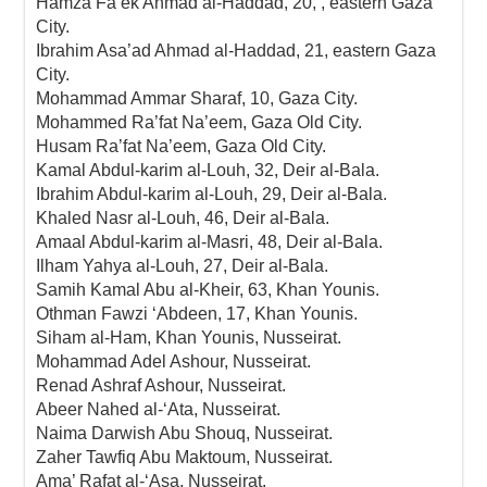
Hamza Fa’ek Ahmad al-Haddad, 20, , eastern Gaza
City.
Ibrahim Asa’ad Ahmad al-Haddad, 21, eastern Gaza
City.
Mohammad Ammar Sharaf, 10, Gaza City.
Mohammed Ra’fat Na’eem, Gaza Old City.
Husam Ra’fat Na’eem, Gaza Old City.
Kamal Abdul-karim al-Louh, 32, Deir al-Bala.
Ibrahim Abdul-karim al-Louh, 29, Deir al-Bala.
Khaled Nasr al-Louh, 46, Deir al-Bala.
Amaal Abdul-karim al-Masri, 48, Deir al-Bala.
Ilham Yahya al-Louh, 27, Deir al-Bala.
Samih Kamal Abu al-Kheir, 63, Khan Younis.
Othman Fawzi ‘Abdeen, 17, Khan Younis.
Siham al-Ham, Khan Younis, Nusseirat.
Mohammad Adel Ashour, Nusseirat.
Renad Ashraf Ashour, Nusseirat.
Abeer Nahed al-‘Ata, Nusseirat.
Naima Darwish Abu Shouq, Nusseirat.
Zaher Tawfiq Abu Maktoum, Nusseirat.
Ama’ Rafat al-‘Asa, Nusseirat.