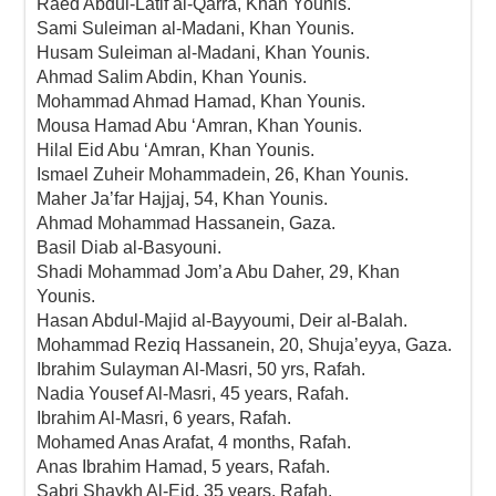
Raed Abdul-Latif al-Qarra, Khan Younis.
Sami Suleiman al-Madani, Khan Younis.
Husam Suleiman al-Madani, Khan Younis.
Ahmad Salim Abdin, Khan Younis.
Mohammad Ahmad Hamad, Khan Younis.
Mousa Hamad Abu ‘Amran, Khan Younis.
Hilal Eid Abu ‘Amran, Khan Younis.
Ismael Zuheir Mohammadein, 26, Khan Younis.
Maher Ja’far Hajjaj, 54, Khan Younis.
Ahmad Mohammad Hassanein, Gaza.
Basil Diab al-Basyouni.
Shadi Mohammad Jom’a Abu Daher, 29, Khan
Younis.
Hasan Abdul-Majid al-Bayyoumi, Deir al-Balah.
Mohammad Reziq Hassanein, 20, Shuja’eyya, Gaza.
Ibrahim Sulayman Al-Masri, 50 yrs, Rafah.
Nadia Yousef Al-Masri, 45 years, Rafah.
Ibrahim Al-Masri, 6 years, Rafah.
Mohamed Anas Arafat, 4 months, Rafah.
Anas Ibrahim Hamad, 5 years, Rafah.
Sabri Shaykh Al-Eid, 35 years, Rafah.