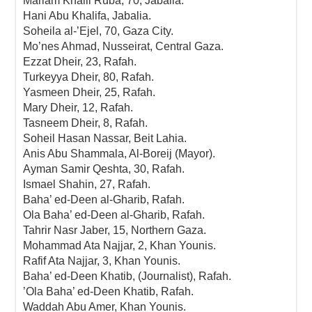
Mariam Khalil Ruba, 70, Jabalia.
Hani Abu Khalifa, Jabalia.
Soheila al-’Ejel, 70, Gaza City.
Mo’nes Ahmad, Nusseirat, Central Gaza.
Ezzat Dheir, 23, Rafah.
Turkeyya Dheir, 80, Rafah.
Yasmeen Dheir, 25, Rafah.
Mary Dheir, 12, Rafah.
Tasneem Dheir, 8, Rafah.
Soheil Hasan Nassar, Beit Lahia.
Anis Abu Shammala, Al-Boreij (Mayor).
Ayman Samir Qeshta, 30, Rafah.
Ismael Shahin, 27, Rafah.
Baha’ ed-Deen al-Gharib, Rafah.
Ola Baha’ ed-Deen al-Gharib, Rafah.
Tahrir Nasr Jaber, 15, Northern Gaza.
Mohammad Ata Najjar, 2, Khan Younis.
Rafif Ata Najjar, 3, Khan Younis.
Baha’ ed-Deen Khatib, (Journalist), Rafah.
’Ola Baha’ ed-Deen Khatib, Rafah.
Waddah Abu Amer, Khan Younis.