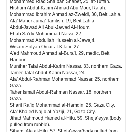
Mohammed Riad Sha’ban Shabet, 25, at-Tuffah.
Hisham Abdul-Karim Ahmad Abu Mour, Rafah.
Mohammad Ibrahim Ahmad az-Zweidi, 30, Beit Lahia.
Ala’ Maher Juma’ Tamtish, 19, Beit Lahia.
Abdul-Jawad Ali Abul-Jawad Al-Houm.
Ehab Sa’dy Mohammad Nassr, 22.
Mohammad Abdullah Hussein al-Jawajri.
Wisam Sofyan Omar al-Kilani, 27.
A’ed Mahmoud Ahmad al-Bura’i, 29, medic, Beit
Hanoun.
Munther Talal Abdul-Karim Nassar, 33, northern Gaza.
Tamer Talal Abdul-Karim Nassar, 24.
Ala’ Abdul-Rahman Mohammad Nassar, 25, northern
Gaza.
Taher Ismail Abdul-Rahman Nassar, 18, northern
Gaza.
Sharif Rafiq Mohammad al-Hamdin, 26, Gaza City.
Ala’ Khaled Najib al-Yaziji, 21, Gaza City.
Jihad Mahmoud Hamed al-Hilu, 59, Sheja’eyya (body
pulled from rubble).
Siham ’Ata al-Hilu, 57, Sheja’eyya(body pulled from