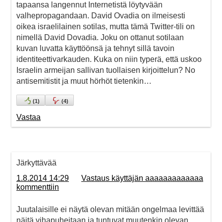
tapaansa langennut Internetistä löytyvään
valhepropagandaan. David Ovadia on ilmeisesti
oikea israelilainen sotilas, mutta tämä Twitter-tili on
nimellä David Dovadia. Joku on ottanut sotilaan
kuvan luvatta käyttöönsä ja tehnyt sillä tavoin
identiteettivarkauden. Kuka on niin typerä, että uskoo
Israelin armeijan sallivan tuollaisen kirjoittelun? No
antisemitistit ja muut hörhöt tietenkin…
(
1
)
(
4
)
Vastaa
Järkyttävää
1.8.2014 14:29
Vastaus käyttäjän aaaaaaaaaaaaa
kommenttiin
Juutalaisille ei näytä olevan mitään ongelmaa levittää
näitä vihapuheitaan ja tuntuvat muutenkin olevan