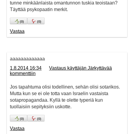
tunne minkäänlaista omantunnon tuskia teoistaan?
Täyttää psykopaatin merkit.
(
0
)
(
0
)
Vastaa
aaaaaaaaaaaaa
1.8.2014 16:34
Vastaus käyttäjän Järkyttävää
kommenttiin
Jos tapahtuma olisi todellinen, sehän olisi sotarikos.
Mutta kun se ei ole totta vaan Israelin vastaista
sotapropagandaa. Kyllä te olette typeriä kun
tuollaisiin sepityksiin uskotte.
(
0
)
(
0
)
Vastaa