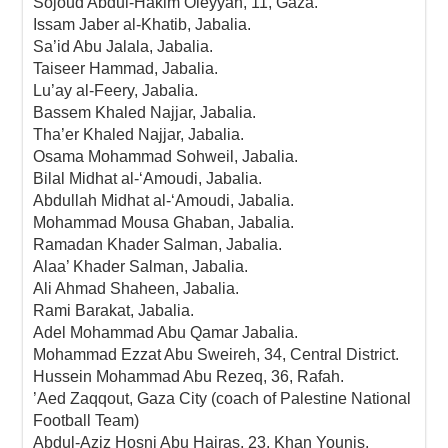
Sojoud Abdul-Hakim Oleyyan, 11, Gaza.
Issam Jaber al-Khatib, Jabalia.
Sa’id Abu Jalala, Jabalia.
Taiseer Hammad, Jabalia.
Lu’ay al-Feery, Jabalia.
Bassem Khaled Najjar, Jabalia.
Tha’er Khaled Najjar, Jabalia.
Osama Mohammad Sohweil, Jabalia.
Bilal Midhat al-‘Amoudi, Jabalia.
Abdullah Midhat al-‘Amoudi, Jabalia.
Mohammad Mousa Ghaban, Jabalia.
Ramadan Khader Salman, Jabalia.
Alaa’ Khader Salman, Jabalia.
Ali Ahmad Shaheen, Jabalia.
Rami Barakat, Jabalia.
Adel Mohammad Abu Qamar Jabalia.
Mohammad Ezzat Abu Sweireh, 34, Central District.
Hussein Mohammad Abu Rezeq, 36, Rafah.
’Aed Zaqqout, Gaza City (coach of Palestine National
Football Team)
Abdul-Aziz Hosni Abu Hajras, 23, Khan Younis.