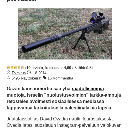
(
10
arviota, keskiarvo:
4,60
/ 5 tähteä 5)
Toimitus
1.8.2014
5495 Näyttökerrat
16 Kommenttia
Gazan kansanmurha saa yhä
raadollisempia
muotoja. Israelin ”puolustusvoimien” tarkka-ampuja
retostelee avoimesti sosiaalisessa mediassa
tappavansa tarkoituksella palestiinalaisia lapsia.
Juutalaissotilas David Ovadia nauttii teurastuksesta.
Ovadia latasi suosittuun Instagram-palveluun valokuvan