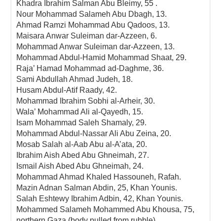
Khadra Ibrahim Salman Abu Bleimy, 55 .
Nour Mohammad Salameh Abu Dbagh, 13.
Ahmad Ramzi Mohammad Abu Qadoos, 13.
Maisara Anwar Suleiman dar-Azzeen, 6.
Mohammad Anwar Suleiman dar-Azzeen, 13.
Mohammad Abdul-Hamid Mohammad Shaat, 29.
Raja’ Hamad Mohammad ad-Daghme, 36.
Sami Abdullah Ahmad Judeh, 18.
Husam Abdul-Atif Raady, 42.
Mohammad Ibrahim Sobhi al-Arheir, 30.
Wala’ Mohammad Ali al-Qayedh, 15.
Isam Mohammad Saleh Shamaly, 29.
Mohammad Abdul-Nassar Ali Abu Zeina, 20.
Mosab Salah al-Aab Abu al-A’ata, 20.
Ibrahim Aish Abed Abu Ghneimah, 27.
Ismail Aish Abed Abu Ghneimah, 24.
Mohammad Ahmad Khaled Hassouneh, Rafah.
Mazin Adnan Salman Abdin, 25, Khan Younis.
Salah Eshtewy Ibrahim Adbin, 42, Khan Younis.
Mohammed Salameh Mohammed Abu Khousa, 75,
northern Gaza (body pulled from rubble).