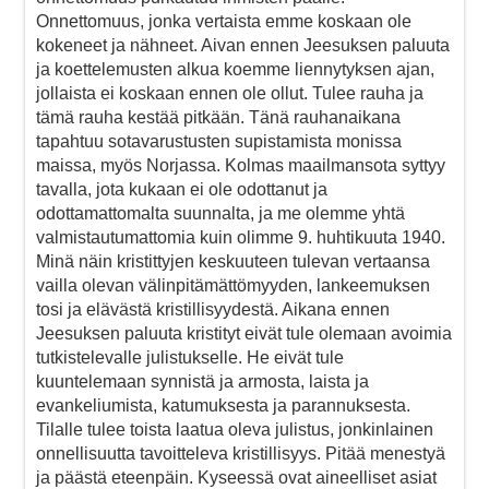
Onnettomuus, jonka vertaista emme koskaan ole
kokeneet ja nähneet. Aivan ennen Jeesuksen paluuta
ja koettelemusten alkua koemme liennytyksen ajan,
jollaista ei koskaan ennen ole ollut. Tulee rauha ja
tämä rauha kestää pitkään. Tänä rauhanaikana
tapahtuu sotavarustusten supistamista monissa
maissa, myös Norjassa. Kolmas maailmansota syttyy
tavalla, jota kukaan ei ole odottanut ja
odottamattomalta suunnalta, ja me olemme yhtä
valmistautumattomia kuin olimme 9. huhtikuuta 1940.
Minä näin kristittyjen keskuuteen tulevan vertaansa
vailla olevan välinpitämättömyyden, lankeemuksen
tosi ja elävästä kristillisyydestä. Aikana ennen
Jeesuksen paluuta kristityt eivät tule olemaan avoimia
tutkistelevalle julistukselle. He eivät tule
kuuntelemaan synnistä ja armosta, laista ja
evankeliumista, katumuksesta ja parannuksesta.
Tilalle tulee toista laatua oleva julistus, jonkinlainen
onnellisuutta tavoitteleva kristillisyys. Pitää menestyä
ja päästä eteenpäin. Kyseessä ovat aineelliset asiat