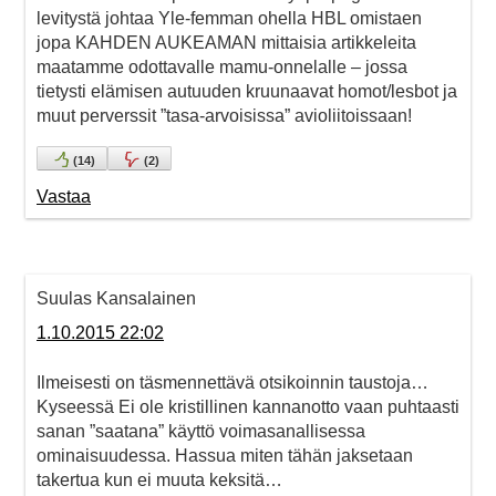
levitystä johtaa Yle-femman ohella HBL omistaen
jopa KAHDEN AUKEAMAN mittaisia artikkeleita
maatamme odottavalle mamu-onnelalle – jossa
tietysti elämisen autuuden kruunaavat homot/lesbot ja
muut perverssit ”tasa-arvoisissa” avioliitoissaan!
(
14
)
(
2
)
Vastaa
Suulas Kansalainen
1.10.2015 22:02
Ilmeisesti on täsmennettävä otsikoinnin taustoja…
Kyseessä Ei ole kristillinen kannanotto vaan puhtaasti
sanan ”saatana” käyttö voimasanallisessa
ominaisuudessa. Hassua miten tähän jaksetaan
takertua kun ei muuta keksitä…