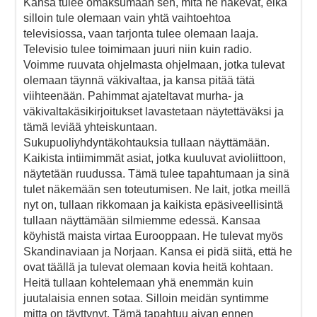
Kansa tulee omaksumaan sen, mitä he näkevät, eikä
silloin tule olemaan vain yhtä vaihtoehtoa
televisiossa, vaan tarjonta tulee olemaan laaja.
Televisio tulee toimimaan juuri niin kuin radio.
Voimme ruuvata ohjelmasta ohjelmaan, jotka tulevat
olemaan täynnä väkivaltaa, ja kansa pitää tätä
viihteenään. Pahimmat ajateltavat murha- ja
väkivaltakäsikirjoitukset lavastetaan näytettäväksi ja
tämä leviää yhteiskuntaan.
Sukupuoliyhdyntäkohtauksia tullaan näyttämään.
Kaikista intiimimmät asiat, jotka kuuluvat avioliittoon,
näytetään ruudussa. Tämä tulee tapahtumaan ja sinä
tulet näkemään sen toteutumisen. Ne lait, jotka meillä
nyt on, tullaan rikkomaan ja kaikista epäsiveellisintä
tullaan näyttämään silmiemme edessä. Kansaa
köyhistä maista virtaa Eurooppaan. He tulevat myös
Skandinaviaan ja Norjaan. Kansa ei pidä siitä, että he
ovat täällä ja tulevat olemaan kovia heitä kohtaan.
Heitä tullaan kohtelemaan yhä enemmän kuin
juutalaisia ennen sotaa. Silloin meidän syntimme
mitta on täyttynyt. Tämä tapahtuu aivan ennen