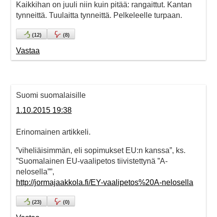
Kaikkihan on juuli niin kuin pitää: rangaittut. Kantan
tynneittä. Tuulaitta tynneittä. Pelkeleelle turpaan.
(
12
)
(
8
)
Vastaa
Suomi suomalaisille
1.10.2015 19:38
Erinomainen artikkeli.
”viheliäisimmän, eli sopimukset EU:n kanssa”, ks.
”Suomalainen EU-vaalipetos tiivistettynä ”A-
nelosella””,
http://jormajaakkola.fi/EY-vaalipetos%20A-nelosella
(
23
)
(
0
)