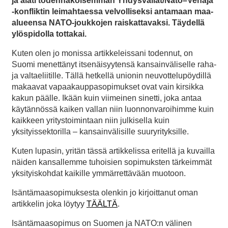
ja alati todennäköisemmän Yhdysvallat/Nato–Venäjä
-konfliktin leimahtaessa velvolliseksi antamaan maa-
alueensa NATO-joukkojen raiskattavaksi. Täydellä
ylöspidolla tottakai.
Kuten olen jo monissa artikkeleissani todennut, on
Suomi menettänyt itsenäisyytensä kansainväliselle raha-
ja valtaeliitille. Tällä hetkellä unionin neuvottelupöydillä
makaavat vapaakauppasopimukset ovat vain kirsikka
kakun päälle. Ikään kuin viimeinen sinetti, joka antaa
käytännössä kaiken vallan niin luonnonvaroihimme kuin
kaikkeen yritystoimintaan niin julkisella kuin
yksityissektorilla – kansainvälisille suuryrityksille.
Kuten lupasin, yritän tässä artikkelissa eritellä ja kuvailla
näiden kansallemme tuhoisien sopimuksten tärkeimmät
yksityiskohdat kaikille ymmärrettävään muotoon.
Isäntämaasopimuksesta olenkin jo kirjoittanut oman
artikkelin joka löytyy
TÄÄLTÄ
.
Isäntämaasopimus on Suomen ja NATO:n välinen