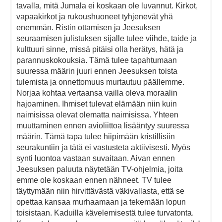
tavalla, mitä Jumala ei koskaan ole luvannut. Kirkot,
vapaakirkot ja rukoushuoneet tyhjenevät yhä
enemmän. Ristin ottamisen ja Jeesuksen
seuraamisen julistuksen sijalle tulee viihde, taide ja
kulttuuri sinne, missä pitäisi olla herätys, hätä ja
parannuskokouksia. Tämä tulee tapahtumaan
suuressa määrin juuri ennen Jeesuksen toista
tulemista ja onnettomuus murtautuu päällemme.
Norjaa kohtaa vertaansa vailla oleva moraalin
hajoaminen. Ihmiset tulevat elämään niin kuin
naimisissa olevat olematta naimisissa. Yhteen
muuttaminen ennen avioliittoa lisääntyy suuressa
määrin. Tämä tapa tulee hiipimään kristillisiin
seurakuntiin ja tätä ei vastusteta aktiivisesti. Myös
synti luontoa vastaan suvaitaan. Aivan ennen
Jeesuksen paluuta näytetään TV-ohjelmia, joita
emme ole koskaan ennen nähneet. TV tulee
täyttymään niin hirvittävästä väkivallasta, että se
opettaa kansaa murhaamaan ja tekemään lopun
toisistaan. Kaduilla kävelemisestä tulee turvatonta.