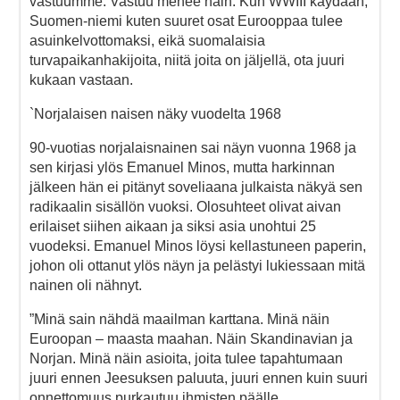
vastuumme. Vastuu menee näin: Kun WWIII käydään,
Suomen-niemi kuten suuret osat Eurooppaa tulee
asuinkelvottomaksi, eikä suomalaisia
turvapaikanhakijoita, niitä joita on jäljellä, ota juuri
kukaan vastaan.
`Norjalaisen naisen näky vuodelta 1968
90-vuotias norjalaisnainen sai näyn vuonna 1968 ja
sen kirjasi ylös Emanuel Minos, mutta harkinnan
jälkeen hän ei pitänyt soveliaana julkaista näkyä sen
radikaalin sisällön vuoksi. Olosuhteet olivat aivan
erilaiset siihen aikaan ja siksi asia unohtui 25
vuodeksi. Emanuel Minos löysi kellastuneen paperin,
johon oli ottanut ylös näyn ja pelästyi lukiessaan mitä
nainen oli nähnyt.
”Minä sain nähdä maailman karttana. Minä näin
Euroopan – maasta maahan. Näin Skandinavian ja
Norjan. Minä näin asioita, joita tulee tapahtumaan
juuri ennen Jeesuksen paluuta, juuri ennen kuin suuri
onnettomuus purkautuu ihmisten päälle.