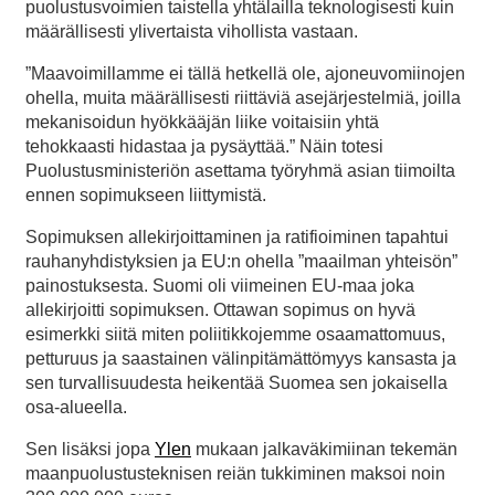
puolustusvoimien taistella yhtälailla teknologisesti kuin
määrällisesti ylivertaista vihollista vastaan.
”Maavoimillamme ei tällä hetkellä ole, ajoneuvomiinojen
ohella, muita määrällisesti riittäviä asejärjestelmiä, joilla
mekanisoidun hyökkääjän liike voitaisiin yhtä
tehokkaasti hidastaa ja pysäyttää.” Näin totesi
Puolustusministeriön asettama työryhmä asian tiimoilta
ennen sopimukseen liittymistä.
Sopimuksen allekirjoittaminen ja ratifioiminen tapahtui
rauhanyhdistyksien ja EU:n ohella ”maailman yhteisön”
painostuksesta. Suomi oli viimeinen EU-maa joka
allekirjoitti sopimuksen. Ottawan sopimus on hyvä
esimerkki siitä miten poliitikkojemme osaamattomuus,
petturuus ja saastainen välinpitämättömyys kansasta ja
sen turvallisuudesta heikentää Suomea sen jokaisella
osa-alueella.
Sen lisäksi jopa
Ylen
mukaan jalkaväkimiinan tekemän
maanpuolustusteknisen reiän tukkiminen maksoi noin