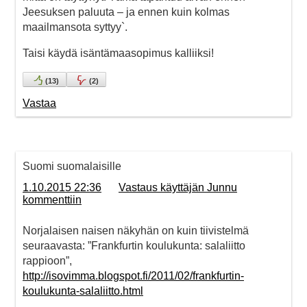
Jeesuksen paluuta – ja ennen kuin kolmas
maailmansota syttyy`.
Taisi käydä isäntämaasopimus kalliiksi!
(
13
)
(
2
)
Vastaa
Suomi suomalaisille
1.10.2015 22:36
Vastaus käyttäjän Junnu
kommenttiin
Norjalaisen naisen näkyhän on kuin tiivistelmä
seuraavasta: ”Frankfurtin koulukunta: salaliitto
rappioon”,
http://isovimma.blogspot.fi/2011/02/frankfurtin-
koulukunta-salaliitto.html