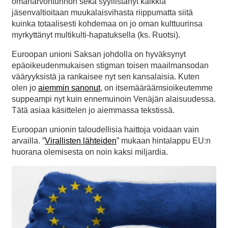
omanarvontunnon sekä syyllistänyt kaikkia
jäsenvaltioitaan muukalaisvihasta riippumatta siitä
kuinka totaalisesti kohdemaa on jo oman kulttuurinsa
myrkyttänyt multikulti-hapatuksella (ks. Ruotsi).
Euroopan unioni Saksan johdolla on hyväksynyt
epäoikeudenmukaisen stigman toisen maailmansodan
vääryyksistä ja rankaisee nyt sen kansalaisia. Kuten
olen jo
aiemmin sanonut
, on itsemääräämsioikeutemme
suppeampi nyt kuin ennemuinoin Venäjän alaisuudessa.
Tätä asiaa käsittelen jo aiemmassa tekstissä.
Euroopan unionin taloudellisia haittoja voidaan vain
arvailla. ”
Virallisten lähteiden
” mukaan hintalappu EU:n
huorana olemisesta on noin kaksi miljardia.