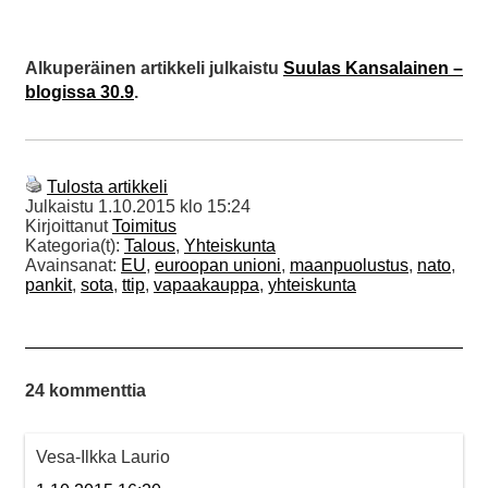
Alkuperäinen artikkeli julkaistu
Suulas Kansalainen –
blogissa 30.9
.
Tulosta artikkeli
Julkaistu
1.10.2015 klo 15:24
Kirjoittanut
Toimitus
Kategoria(t):
Talous
,
Yhteiskunta
Avainsanat:
EU
,
euroopan unioni
,
maanpuolustus
,
nato
,
pankit
,
sota
,
ttip
,
vapaakauppa
,
yhteiskunta
24 kommenttia
Vesa-Ilkka Laurio