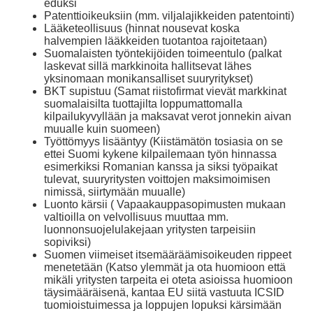
eduksi
Patenttioikeuksiin (mm. viljalajikkeiden patentointi)
Lääketeollisuus (hinnat nousevat koska
halvempien lääkkeiden tuotantoa rajoitetaan)
Suomalaisten työntekijöiden toimeentulo (palkat
laskevat sillä markkinoita hallitsevat lähes
yksinomaan monikansalliset suuryritykset)
BKT supistuu (Samat riistofirmat vievät markkinat
suomalaisilta tuottajilta loppumattomalla
kilpailukyvyllään ja maksavat verot jonnekin aivan
muualle kuin suomeen)
Työttömyys lisääntyy (Kiistämätön tosiasia on se
ettei Suomi kykene kilpailemaan työn hinnassa
esimerkiksi Romanian kanssa ja siksi työpaikat
tulevat, suuryritysten voittojen maksimoimisen
nimissä, siirtymään muualle)
Luonto kärsii ( Vapaakauppasopimusten mukaan
valtioilla on velvollisuus muuttaa mm.
luonnonsuojelulakejaan yritysten tarpeisiin
sopiviksi)
Suomen viimeiset itsemääräämisoikeuden rippeet
menetetään (Katso ylemmät ja ota huomioon että
mikäli yritysten tarpeita ei oteta asioissa huomioon
täysimääräisenä, kantaa EU siitä vastuuta ICSID
tuomioistuimessa ja loppujen lopuksi kärsimään