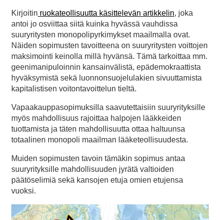
Kirjoitin
ruokateollisuutta käsittelevän artikkelin
, joka
antoi jo osviittaa siitä kuinka hyvässä vauhdissa
suuryritysten monopolipyrkimykset maailmalla ovat.
Näiden sopimusten tavoitteena on suuryritysten voittojen
maksimointi keinolla millä hyvänsä. Tämä tarkoittaa mm.
geenimanipuloinnin kansainvälistä, epädemokraattista
hyväksymistä sekä luonnonsuojelulakien sivuuttamista
kapitalistisen voitontavoittelun tieltä.
Vapaakauppasopimuksilla saavutettaisiin suuryrityksille
myös mahdollisuus rajoittaa halpojen lääkkeiden
tuottamista ja täten mahdollisuutta ottaa haltuunsa
totaalinen monopoli maailman lääketeollisuudesta.
Muiden sopimusten tavoin tämäkin sopimus antaa
suuryrityksille mahdollisuuden jyrätä valtioiden
päätöselimiä sekä kansojen etuja omien etujensa
vuoksi.