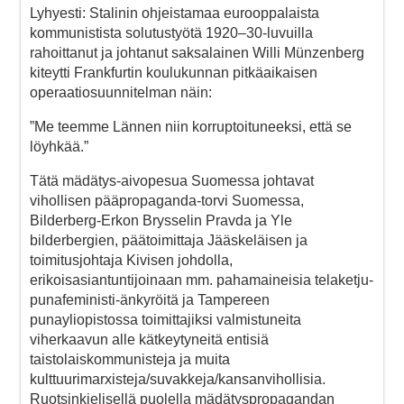
Lyhyesti: Stalinin ohjeistamaa eurooppalaista
kommunistista solutustyötä 1920–30-luvuilla
rahoittanut ja johtanut saksalainen Willi Münzenberg
kiteytti Frankfurtin koulukunnan pitkäaikaisen
operaatiosuunnitelman näin:
”Me teemme Lännen niin korruptoituneeksi, että se
löyhkää.”
Tätä mädätys-aivopesua Suomessa johtavat
vihollisen pääpropaganda-torvi Suomessa,
Bilderberg-Erkon Brysselin Pravda ja Yle
bilderbergien, päätoimittaja Jääskeläisen ja
toimitusjohtaja Kivisen johdolla,
erikoisasiantuntijoinaan mm. pahamaineisia telaketju-
punafeministi-änkyröitä ja Tampereen
punayliopistossa toimittajiksi valmistuneita
viherkaavun alle kätkeytyneitä entisiä
taistolaiskommunisteja ja muita
kulttuurimarxisteja/suvakkeja/kansanvihollisia.
Ruotsinkielisellä puolella mädätyspropagandan