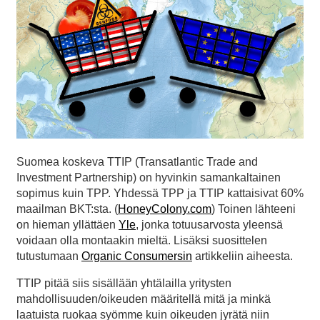
Suomea koskeva TTIP (Transatlantic Trade and
Investment Partnership) on hyvinkin samankaltainen
sopimus kuin TPP. Yhdessä TPP ja TTIP kattaisivat 60%
maailman BKT:sta. (
HoneyColony.com
) Toinen lähteeni
on hieman yllättäen
Yle
, jonka totuusarvosta yleensä
voidaan olla montaakin mieltä. Lisäksi suosittelen
tutustumaan
Organic Consumersin
artikkeliin aiheesta.
TTIP pitää siis sisällään yhtälailla yritysten
mahdollisuuden/oikeuden määritellä mitä ja minkä
laatuista ruokaa syömme kuin oikeuden jyrätä niin