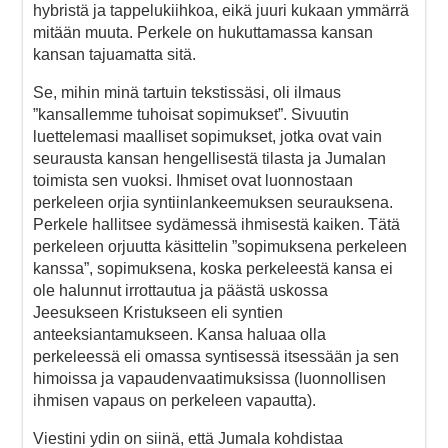
hybristä ja tappelukiihkoa, eikä juuri kukaan ymmärrä
mitään muuta. Perkele on hukuttamassa kansan
kansan tajuamatta sitä.
Se, mihin minä tartuin tekstissäsi, oli ilmaus
”kansallemme tuhoisat sopimukset”. Sivuutin
luettelemasi maalliset sopimukset, jotka ovat vain
seurausta kansan hengellisestä tilasta ja Jumalan
toimista sen vuoksi. Ihmiset ovat luonnostaan
perkeleen orjia syntiinlankeemuksen seurauksena.
Perkele hallitsee sydämessä ihmisestä kaiken. Tätä
perkeleen orjuutta käsittelin ”sopimuksena perkeleen
kanssa”, sopimuksena, koska perkeleestä kansa ei
ole halunnut irrottautua ja päästä uskossa
Jeesukseen Kristukseen eli syntien
anteeksiantamukseen. Kansa haluaa olla
perkeleessä eli omassa syntisessä itsessään ja sen
himoissa ja vapaudenvaatimuksissa (luonnollisen
ihmisen vapaus on perkeleen vapautta).
Viestini ydin on siinä, että Jumala kohdistaa