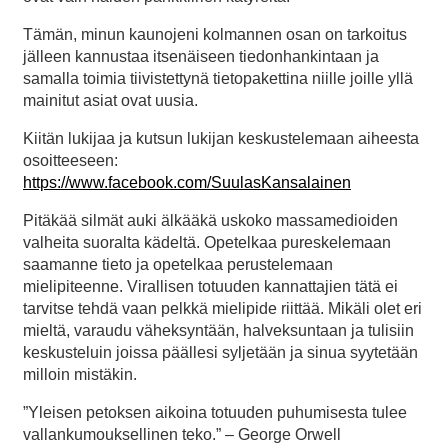
Tämän, minun kaunojeni kolmannen osan on tarkoitus
jälleen kannustaa itsenäiseen tiedonhankintaan ja
samalla toimia tiivistettynä tietopakettina niille joille yllä
mainitut asiat ovat uusia.
Kiitän lukijaa ja kutsun lukijan keskustelemaan aiheesta
osoitteeseen:
https://www.facebook.com/SuulasKansalainen
Pitäkää silmät auki älkääkä uskoko massamedioiden
valheita suoralta kädeltä. Opetelkaa pureskelemaan
saamanne tieto ja opetelkaa perustelemaan
mielipiteenne. Virallisen totuuden kannattajien tätä ei
tarvitse tehdä vaan pelkkä mielipide riittää. Mikäli olet eri
mieltä, varaudu väheksyntään, halveksuntaan ja tulisiin
keskusteluin joissa päällesi syljetään ja sinua syytetään
milloin mistäkin.
”Yleisen petoksen aikoina totuuden puhumisesta tulee
vallankumouksellinen teko.” – George Orwell