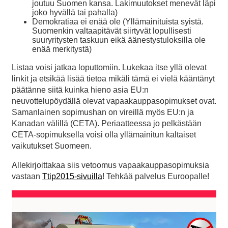
joutuu Suomen kansa. Lakimuutokset menevät läpi
joko hyvällä tai pahalla)
Demokratiaa ei enää ole (Yllämainituista syistä.
Suomenkin valtaapitävät siirtyvät lopullisesti
suuryritysten taskuun eikä äänestystuloksilla ole
enää merkitystä)
Listaa voisi jatkaa loputtomiin. Lukekaa itse yllä olevat
linkit ja etsikää lisää tietoa mikäli tämä ei vielä kääntänyt
päätänne siitä kuinka hieno asia EU:n
neuvottelupöydällä olevat vapaakauppasopimukset ovat.
Samanlainen sopimushan on vireillä myös EU:n ja
Kanadan välillä (CETA). Periaatteessa jo pelkästään
CETA-sopimuksella voisi olla yllämainitun kaltaiset
vaikutukset Suomeen.
Allekirjoittakaa siis vetoomus vapaakauppasopimuksia
vastaan
Ttip2015-sivuilla
! Tehkää palvelus Euroopalle!