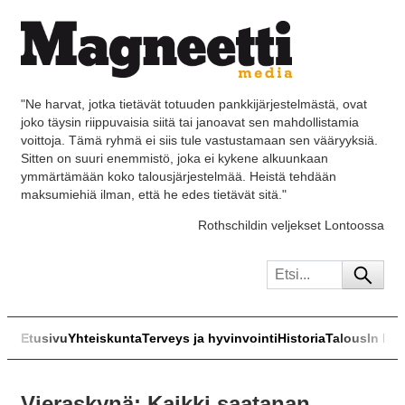
"Ne harvat, jotka tietävät totuuden pankkijärjestelmästä, ovat
joko täysin riippuvaisia siitä tai janoavat sen mahdollistamia
voittoja. Tämä ryhmä ei siis tule vastustamaan sen vääryyksiä.
Sitten on suuri enemmistö, joka ei kykene alkuunkaan
ymmärtämään koko talousjärjestelmää. Heistä tehdään
maksumiehiä ilman, että he edes tietävät sitä."
Rothschildin veljekset Lontoossa
Etusivu
Yhteiskunta
Terveys ja hyvinvointi
Historia
Talous
In Eng
Vieraskynä: Kaikki saatanan