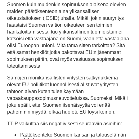
Suomen kuin muidenkin sopimuksen alaisena olevien
maiden päätöksenteon aina ylikansallisen
oikeuslaitoksen (ICSID) uhalla. Mikäli jokin suuryritys
haastaisi Suomen valtion oikeuteen sen toimien
hankaloittamisesta, tuo ylikansallinen tuomioistuin ei
katsoisi että vastaajana on Suomi, vaan että vastaajana
olisi Euroopan unioni. Mitä tämä sitten tarkoittaa? Sitä
että samat henkilöt jotka pakottavat EU:n jäsenmaat
sopimuksen piiriin, ovat myös vastuussa sopimuksen
toteuttamisesta.
Samojen monikansallisten yritysten sätkynukkeina
olevat EU-poliitikot luonnollisesti alistuvat yritysten
tahtoon aivan kuten tulee käymään
vapaakauppasopimusneuvotteluissa. Suomeksi: Mikäli
joku epäili, ettei Suomen itsenäisyyttä voi enää
pahemmin myydä, olkaa huoleti, EU löysi keinon.
TTIP vaikuttaa siis negatiivisesti seuraaviin asioihin:
Päätöksenteko Suomen kansan ja talouselämän