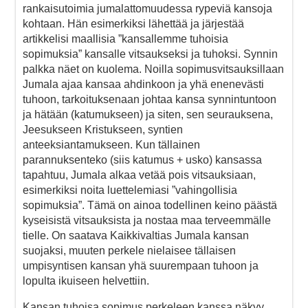
rankaisutoimia jumalattomuudessa rypeviä kansoja
kohtaan. Hän esimerkiksi lähettää ja järjestää
artikkelisi maallisia ”kansallemme tuhoisia
sopimuksia” kansalle vitsaukseksi ja tuhoksi. Synnin
palkka näet on kuolema. Noilla sopimusvitsauksillaan
Jumala ajaa kansaa ahdinkoon ja yhä enenevästi
tuhoon, tarkoituksenaan johtaa kansa synnintuntoon
ja hätään (katumukseen) ja siten, sen seurauksena,
Jeesukseen Kristukseen, syntien
anteeksiantamukseen. Kun tällainen
parannuksenteko (siis katumus + usko) kansassa
tapahtuu, Jumala alkaa vetää pois vitsauksiaan,
esimerkiksi noita luettelemiasi ”vahingollisia
sopimuksia”. Tämä on ainoa todellinen keino päästä
kyseisistä vitsauksista ja nostaa maa terveemmälle
tielle. On saatava Kaikkivaltias Jumala kansan
suojaksi, muuten perkele nielaisee tällaisen
umpisyntisen kansan yhä suurempaan tuhoon ja
lopulta ikuiseen helvettiin.
Kansan tuhoisa sopimus perkeleen kanssa näkyy