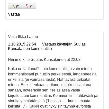
(
7
)
(
1
)
Vastaa
Vesa-Ilkka Laurio
1.10.2015 22:54
Vastaus käyttäjän Suulas
Kansalainen kommenttiin
Nimimerkille Suulas Kansalainen at 22.02
Kuka on tarttunut? Luin kommentit, ja vain minun
kommentissani puhuttiin perkeleestä, langenneesta
enkelistä (ei voimasanasta). Nähtävästi tarkoitat
minua. En kuitenkaan tarttunut otsikkosi saatana-
sanaan, noteerasin sen itse asiassa vasta
kirjoitettuani kommenttini. Kommenttini nähtävästi jäi
sinulta ymmärtämättä (”hassua – – kun ei muuta
keksitä…”). Kaikki ovat nykyisin täynnä euforista