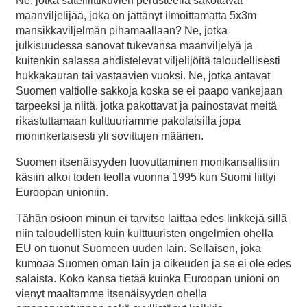
Ne, jotka satelliittikuvien perusteella sakottavat
maanviljelijää, joka on jättänyt ilmoittamatta 5x3m
mansikkaviljelmän pihamaallaan? Ne, jotka
julkisuudessa sanovat tukevansa maanviljelyä ja
kuitenkin salassa ahdistelevat viljelijöitä taloudellisesti
hukkakauran tai vastaavien vuoksi. Ne, jotka antavat
Suomen valtiolle sakkoja koska se ei paapo vankejaan
tarpeeksi ja niitä, jotka pakottavat ja painostavat meitä
rikastuttamaan kulttuuriamme pakolaisilla jopa
moninkertaisesti yli sovittujen määrien.
Suomen itsenäisyyden luovuttaminen monikansallisiin
käsiin alkoi toden teolla vuonna 1995 kun Suomi liittyi
Euroopan unioniin.
Tähän osioon minun ei tarvitse laittaa edes linkkejä sillä
niin taloudellisten kuin kulttuuristen ongelmien ohella
EU on tuonut Suomeen uuden lain. Sellaisen, joka
kumoaa Suomen oman lain ja oikeuden ja se ei ole edes
salaista. Koko kansa tietää kuinka Euroopan unioni on
vienyt maaltamme itsenäisyyden ohella