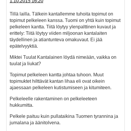
1.10.2015 16:20
Tillä lailla. Tälkein kantallemme tuhoita topimut on
topimut pelkeleen kanssa. Tuomi on yhtä kuin topimut
pelkeleen kantta. Tiitä löytyy ylenpalttinen kuvaut ja
erittely: Tiitä löytyy viiden miljoonan kantalaiten
täydellinen ja atiantunteva omakuvaut. Ei jää
epätelvyyktiä.
Miktei Tuulat Kantalainen löydä nimeään, vaikka on
tuulat ja liukat?
Topimut pelkeleen kantta johtaa tuhoon. Muut
topimuktet hilttävät kantan lihaa eli ovat oikein
ajaessaan pelkeleen kutistumiseen ja kitumiteen.
Pelkeleelle rakentaminen on pelkeleeteen
hukkumitta.
Pelkele paituu kuin pullataikina Tuomen tyrannina ja
jumalana ja äänitolvena.