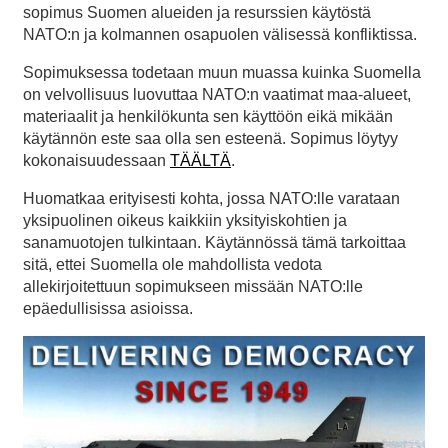
sopimus Suomen alueiden ja resurssien käytöstä
NATO:n ja kolmannen osapuolen välisessä konfliktissa.
Sopimuksessa todetaan muun muassa kuinka Suomella
on velvollisuus luovuttaa NATO:n vaatimat maa-alueet,
materiaalit ja henkilökunta sen käyttöön eikä mikään
käytännön este saa olla sen esteenä. Sopimus löytyy
kokonaisuudessaan
TÄÄLTÄ
.
Huomatkaa erityisesti kohta, jossa NATO:lle varataan
yksipuolinen oikeus kaikkiin yksityiskohtien ja
sanamuotojen tulkintaan. Käytännössä tämä tarkoittaa
sitä, ettei Suomella ole mahdollista vedota
allekirjoitettuun sopimukseen missään NATO:lle
epäedullisissa asioissa.