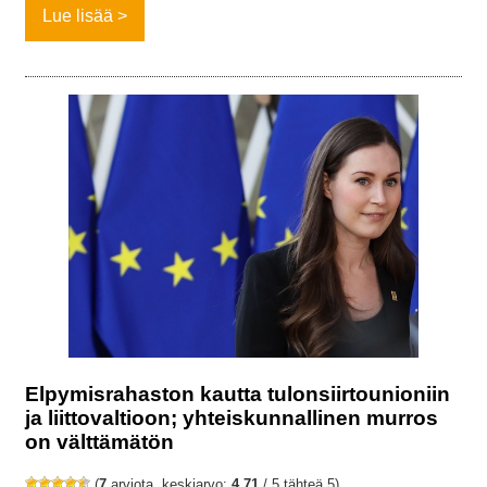
Lue lisää
Elpymisrahaston kautta tulonsiirtounioniin
ja liittovaltioon; yhteiskunnallinen murros
on välttämätön
(
7
arviota, keskiarvo:
4,71
/ 5 tähteä 5)