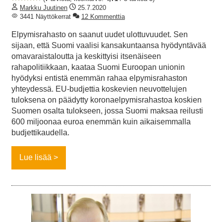
Markku Juutinen
25.7.2020
3441 Näyttökerrat
12 Kommenttia
Elpymisrahasto on saanut uudet ulottuvuudet. Sen
sijaan, että Suomi vaalisi kansakuntaansa hyödyntävää
omavaraistaloutta ja keskittyisi itsenäiseen
rahapolitiikkaan, kaataa Suomi Euroopan unionin
hyödyksi entistä enemmän rahaa elpymisrahaston
yhteydessä. EU-budjettia koskevien neuvottelujen
tuloksena on päädytty koronaelpymisrahastoa koskien
Suomen osalta tulokseen, jossa Suomi maksaa reilusti
600 miljoonaa euroa enemmän kuin aikaisemmalla
budjettikaudella.
Lue lisää