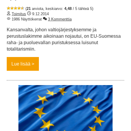
(
21
arviota, keskiarvo:
4,48
/ 5 tähteä 5)
Toimitus
9.12.2014
1986 Näyttökerrat
3 Kommenttia
Kansanvalta, johon valtiojärjestyksemme ja
perustuslakimme aikoinaan nojautui, on EU-Suomessa
raha- ja puoluevallan puristuksessa luisunut
totalitarismiin.
Lue lisää