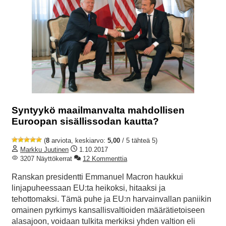
Syntyykö maailmanvalta mahdollisen
Euroopan sisällissodan kautta?
(
8
arviota, keskiarvo:
5,00
/ 5 tähteä 5)
Markku Juutinen
1.10.2017
3207 Näyttökerrat
12 Kommenttia
Ranskan presidentti Emmanuel Macron haukkui
linjapuheessaan EU:ta heikoksi, hitaaksi ja
tehottomaksi. Tämä puhe ja EU:n harvainvallan paniikin
omainen pyrkimys kansallisvaltioiden määrätietoiseen
alasajoon, voidaan tulkita merkiksi yhden valtion eli