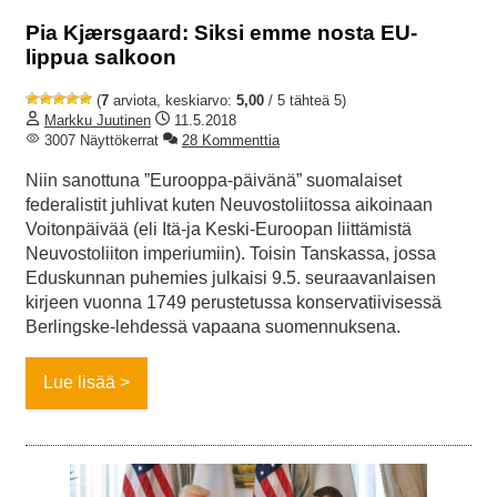
Pia Kjærsgaard: Siksi emme nosta EU-
lippua salkoon
(
7
arviota, keskiarvo:
5,00
/ 5 tähteä 5)
Markku Juutinen
11.5.2018
3007 Näyttökerrat
28 Kommenttia
Niin sanottuna ”Eurooppa-päivänä” suomalaiset
federalistit juhlivat kuten Neuvostoliitossa aikoinaan
Voitonpäivää (eli Itä-ja Keski-Euroopan liittämistä
Neuvostoliiton imperiumiin). Toisin Tanskassa, jossa
Eduskunnan puhemies julkaisi 9.5. seuraavanlaisen
kirjeen vuonna 1749 perustetussa konservatiivisessä
Berlingske-lehdessä vapaana suomennuksena.
Lue lisää