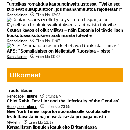
Tunteikas romahdus kaupunginvaltuustossa: ”Valkoiset
kuolevat sukupuuttoon, jos maahanmuuttoa rajoitetaan!”
Kansalainen
|
Eilen klo 13:03
Ceutan kaaos ei ollut yllätys – näin Espanja loi täydellisen
houkutusvaikutuksen arabimaista tuleville
Kansalainen
|
Eilen klo 11:07
AFS: “Somalialaiset on kiellettävä Ruotsista – piste.”
Kansalainen
|
Eilen klo 09:02
Ulkomaat
Traute Bauer
Renegade Tribune
|
3 tuntia >
Chief Rabbi Dov Lior and the ‘Inferiority of the Gentiles’
Renegade Tribune
|
Eilen klo 23:55
New York Times raportoi suomalaisille koululaisille
levitettävästä Venäjän vastaisesta propagandasta
MV-lehti
|
Eilen klo 21:17
Kansallisten lippujen katukielto Britanniassa