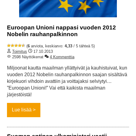
Euroopan Unioni nappasi vuoden 2012
Nobelin rauhanpalkinnon
(
6
arviota, keskiarvo:
4,33
/ 5 tähteä 5)
Toimitus
17.10.2013
2598 Näyttökerrat
4 Kommenttia
Miljoonat kautta maailman yllättyivät ja kauhistuivat, kun
vuoden 2012 Nobelin rauhanpalkinnon saajan sisältävä
kirjekuori vihdoin avattiin ja voittajaksi selviytyi…
”Euroopan Unioni!” Vai että kaikista maailman
järjestöistä!
Lue lisää