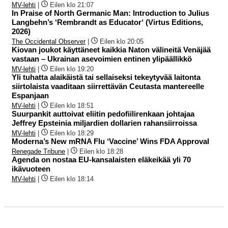
MV-lehti
|
Eilen klo 21:07
In Praise of North Germanic Man: Introduction to Julius
Langbehn’s ‘Rembrandt as Educator‘ (Virtus Editions,
2026)
The Occidental Observer
|
Eilen klo 20:05
Kiovan joukot käyttäneet kaikkia Naton välineitä Venäjää
vastaan – Ukrainan asevoimien entinen ylipäällikkö
MV-lehti
|
Eilen klo 19:20
Yli tuhatta alaikäistä tai sellaiseksi tekeytyvää laitonta
siirtolaista vaaditaan siirrettävän Ceutasta mantereelle
Espanjaan
MV-lehti
|
Eilen klo 18:51
Suurpankit auttoivat eliitin pedofiilirenkaan johtajaa
Jeffrey Epsteinia miljardien dollarien rahansiirroissa
MV-lehti
|
Eilen klo 18:29
Moderna’s New mRNA Flu ‘Vaccine’ Wins FDA Approval
Renegade Tribune
|
Eilen klo 18:28
Agenda on nostaa EU-kansalaisten eläkeikää yli 70
ikävuoteen
MV-lehti
|
Eilen klo 18:14