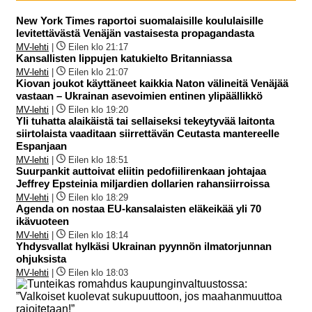
New York Times raportoi suomalaisille koululaisille
levitettävästä Venäjän vastaisesta propagandasta
MV-lehti
|
Eilen klo 21:17
Kansallisten lippujen katukielto Britanniassa
MV-lehti
|
Eilen klo 21:07
Kiovan joukot käyttäneet kaikkia Naton välineitä Venäjää
vastaan – Ukrainan asevoimien entinen ylipäällikkö
MV-lehti
|
Eilen klo 19:20
Yli tuhatta alaikäistä tai sellaiseksi tekeytyvää laitonta
siirtolaista vaaditaan siirrettävän Ceutasta mantereelle
Espanjaan
MV-lehti
|
Eilen klo 18:51
Suurpankit auttoivat eliitin pedofiilirenkaan johtajaa
Jeffrey Epsteinia miljardien dollarien rahansiirroissa
MV-lehti
|
Eilen klo 18:29
Agenda on nostaa EU-kansalaisten eläkeikää yli 70
ikävuoteen
MV-lehti
|
Eilen klo 18:14
Yhdysvallat hylkäsi Ukrainan pyynnön ilmatorjunnan
ohjuksista
MV-lehti
|
Eilen klo 18:03