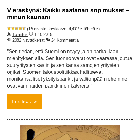
Vieraskynä: Kaikki saatanan sopimukset –
minun kaunani
(
19
arviota, keskiarvo:
4,47
/ 5 tähteä 5)
Toimitus
1.10.2015
2082 Näyttökerrat
24 Kommenttia
”Sen tiedän, että Suomi on myyty ja on parhaillaan
miehityksen alla. Sen luonnonvarat ovat vaarassa joutua
suuryritysten käsiin ja sen kansa samojen yritysten
orjiksi. Suomen talouspolitiikkaa hallitsevat
monikansalliset yksityispankit ja valtionpäämiehemme
ovat vain näiden pankkiirien kätyreitä.”
Lue lisää