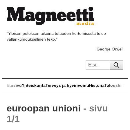
"Yleisen petoksen aikoina totuuden kertomisesta tulee
vallankumouksellinen teko."
George Orwell
Etusivu
Yhteiskunta
Terveys ja hyvinvointi
Historia
Talous
In Eng
euroopan unioni
- sivu
1/1