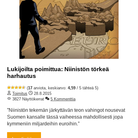
Lukijoilta poimittua: Niinistön törkeä
harhautus
(
17
arviota, keskiarvo:
4,59
/ 5 tähteä 5)
Toimitus
28.8.2015
3827 Näyttökerrat
5 Kommenttia
”Niinistön tekemän järkyttävän teon vahingot nousevat
Suomen kansalle tässä vaiheessa mahdollisesti jopa
kymmeniin miljardeihin euroihin.”