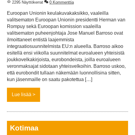
2295 Näyttökerrat
0 Kommenttia
Euroopan Unionin keulakuvakaksikko, vaaleilla
valitsematon Euroopan Unionin presidentti Herman van
Rompuy sekä Euroopan komission vaaleilla
valitsematon puheenjohtaja Jose Manuel Barroso ovat
ilmoittaneet entistä laajemmista
integraatiosuunnitelmista EU:n alueella. Barroso aikoo
esitellä ensi viikolla suunnitelmat euroalueen yhteisistä
joukkovelkakirjoista, eurobondeista, joilla euroalueen
veronmaksajat sidotaan yhteisvelkoihin. Barroso uskoo,
että eurobondit tullaan näkemään luonnollisina sitten,
kun jäsenmaille on saatu pakotettua […]
Lue lisää
Kotimaa