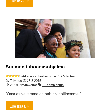
Lue lisää
Suomen tuhoamisohjelma
(
44
arviota, keskiarvo:
4,55
/ 5 tähteä 5)
Toimitus
25.8.2015
23791 Näyttökerrat
19 Kommenttia
”Oma esivaltamme on pahin vihollisemme.”
Lue lisää