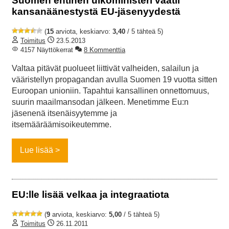
Suomen entinen ulkoministeri vaatii
kansanäänestystä EU-jäsenyydestä
(
15
arviota, keskiarvo:
3,40
/ 5 tähteä 5)
Toimitus
23.5.2013
4157 Näyttökerrat
8 Kommenttia
Valtaa pitävät puolueet liittivät valheiden, salailun ja
vääristellyn propagandan avulla Suomen 19 vuotta sitten
Euroopan unioniin. Tapahtui kansallinen onnettomuus,
suurin maailmansodan jälkeen. Menetimme Eu:n
jäsenenä itsenäisyytemme ja
itsemääräämisoikeutemme.
Lue lisää
EU:lle lisää velkaa ja integraatiota
(
9
arviota, keskiarvo:
5,00
/ 5 tähteä 5)
Toimitus
26.11.2011