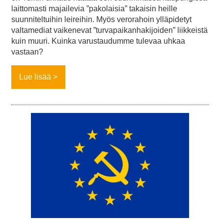
laittomasti majailevia ”pakolaisia” takaisin heille
suunniteltuihin leireihin. Myös verorahoin ylläpidetyt
valtamediat vaikenevat ”turvapaikanhakijoiden” liikkeistä
kuin muuri. Kuinka varustaudumme tulevaa uhkaa
vastaan?
Lue lisää