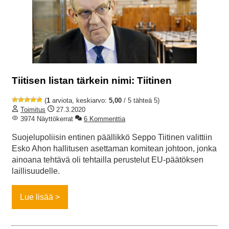
Tiitisen listan tärkein nimi: Tiitinen
(
1
arviota, keskiarvo:
5,00
/ 5 tähteä 5)
Toimitus
27.3.2020
3974 Näyttökerrat
6 Kommenttia
Suojelupoliisin entinen päällikkö Seppo Tiitinen valittiin
Esko Ahon hallitusen asettaman komitean johtoon, jonka
ainoana tehtävä oli tehtailla perustelut EU-päätöksen
laillisuudelle.
Lue lisää