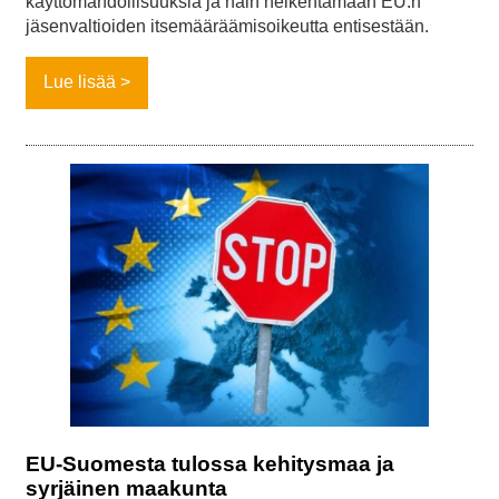
käyttömahdollisuuksia ja näin heikentämään EU:n
jäsenvaltioiden itsemääräämisoikeutta entisestään.
Lue lisää
EU-Suomesta tulossa kehitysmaa ja
syrjäinen maakunta