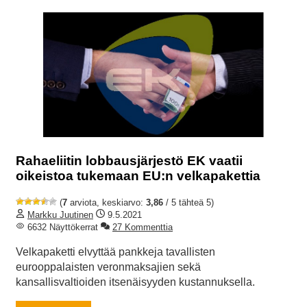
Rahaeliitin lobbausjärjestö EK vaatii
oikeistoa tukemaan EU:n velkapakettia
(
7
arviota, keskiarvo:
3,86
/ 5 tähteä 5)
Markku Juutinen
9.5.2021
6632 Näyttökerrat
27 Kommenttia
Velkapaketti elvyttää pankkeja tavallisten
eurooppalaisten veronmaksajien sekä
kansallisvaltioiden itsenäisyyden kustannuksella.