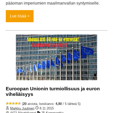
pääoman imperiumien maailmanvallan syntymiselle.
Lue lisää
Euroopan Unionin turmiollisuus ja euron
viheliäisyys
(
20
arviota, keskiarvo:
4,80
/ 5 tähteä 5)
Markku Juutinen
8.11.2015
4471 Näyttökerrat
25 Kommenttia