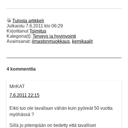
Tulosta artikkeli
Julkaistu
7.6.2011 klo 06:29
Kirjoittanut
Toimitus
Kategoria(t):
Terveys ja hyvinvointi
Avainsanat:
ilmastonmuokkaus
,
kemikaalit
4 kommenttia
MrrKAT
7.6.2011 22:15
Eikö tuo ole tavallaan vähän kuin pyöreät 50 vuotta
myöhässä ?
Sillä jo pitempään on tiedetty että tavalliset