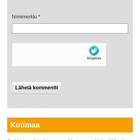
Nimimerkki
*
Kotimaa