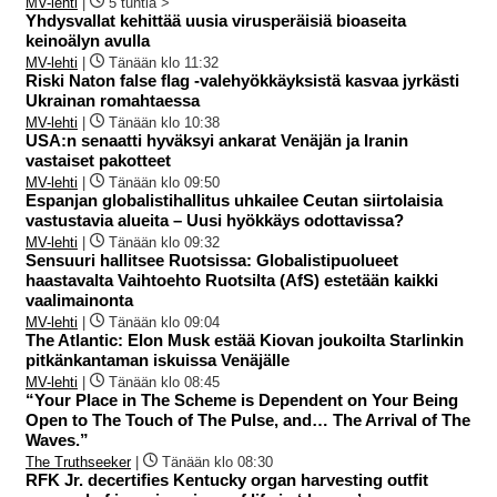
MV-lehti
|
5 tuntia >
Yhdysvallat kehittää uusia virusperäisiä bioaseita
keinoälyn avulla
MV-lehti
|
Tänään klo 11:32
Riski Naton false flag -valehyökkäyksistä kasvaa jyrkästi
Ukrainan romahtaessa
MV-lehti
|
Tänään klo 10:38
USA:n senaatti hyväksyi ankarat Venäjän ja Iranin
vastaiset pakotteet
MV-lehti
|
Tänään klo 09:50
Espanjan globalistihallitus uhkailee Ceutan siirtolaisia
vastustavia alueita – Uusi hyökkäys odottavissa?
MV-lehti
|
Tänään klo 09:32
Sensuuri hallitsee Ruotsissa: Globalistipuolueet
haastavalta Vaihtoehto Ruotsilta (AfS) estetään kaikki
vaalimainonta
MV-lehti
|
Tänään klo 09:04
The Atlantic: Elon Musk estää Kiovan joukoilta Starlinkin
pitkänkantaman iskuissa Venäjälle
MV-lehti
|
Tänään klo 08:45
“Your Place in The Scheme is Dependent on Your Being
Open to The Touch of The Pulse, and… The Arrival of The
Waves.”
The Truthseeker
|
Tänään klo 08:30
RFK Jr. decertifies Kentucky organ harvesting outfit