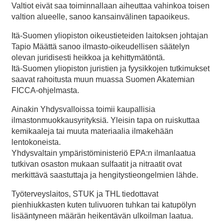
Valtiot eivät saa toiminnallaan aiheuttaa vahinkoa toisen
valtion alueelle, sanoo kansainvälinen tapaoikeus.
Itä-Suomen yliopiston oikeustieteiden laitoksen johtajan
Tapio Määttä sanoo ilmasto-oikeudellisen säätelyn
olevan juridisesti heikkoa ja kehittymätöntä.
Itä-Suomen yliopiston juristien ja fyysikkojen tutkimukset
saavat rahoitusta muun muassa Suomen Akatemian
FICCA-ohjelmasta.
Ainakin Yhdysvalloissa toimii kaupallisia
ilmastonmuokkausyrityksiä. Yleisin tapa on ruiskuttaa
kemikaaleja tai muuta materiaalia ilmakehään
lentokoneista.
Yhdysvaltain ympäristöministeriö EPA:n ilmanlaatua
tutkivan osaston mukaan sulfaatit ja nitraatit ovat
merkittävä saastuttaja ja hengitystieongelmien lähde.
Työterveyslaitos, STUK ja THL tiedottavat
pienhiukkasten kuten tulivuoren tuhkan tai katupölyn
lisääntyneen määrän heikentävän ulkoilman laatua.