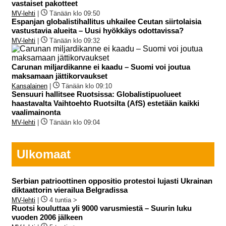
vastaiset pakotteet
MV-lehti
|
Tänään klo 09:50
Espanjan globalistihallitus uhkailee Ceutan siirtolaisia
vastustavia alueita – Uusi hyökkäys odottavissa?
MV-lehti
|
Tänään klo 09:32
Carunan miljardikanne ei kaadu – Suomi voi joutua
maksamaan jättikorvaukset
Kansalainen
|
Tänään klo 09:10
Sensuuri hallitsee Ruotsissa: Globalistipuolueet
haastavalta Vaihtoehto Ruotsilta (AfS) estetään kaikki
vaalimainonta
MV-lehti
|
Tänään klo 09:04
Ulkomaat
Serbian patrioottinen oppositio protestoi lujasti Ukrainan
diktaattorin vierailua Belgradissa
MV-lehti
|
4 tuntia >
Ruotsi kouluttaa yli 9000 varusmiestä – Suurin luku
vuoden 2006 jälkeen