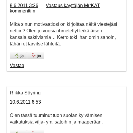
8.6.2011 3:26
Vastaus käyttäjän MrrKAT
kommenttiin
Mikä sinun motivaatiosi on kirjoittaa näitä viestejäsi
nettiin? Olen jo vuosia ihmetellyt teikäläisen
kansalaisaktivismia… Kerro toki ihan omin sanoin,
tähän et tarvitse lähteitä.
(
0
)
(
0
)
Vastaa
Riikka Söyring
10.6.2011 6:53
Olen tässä tuuminut tuon suolan kylvämisen
vaikutuksia vilja- ym. satoihin ja maaperään.