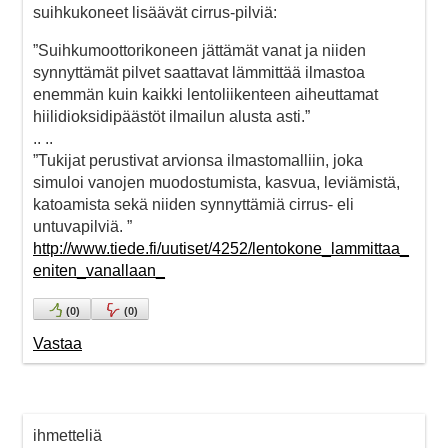
suihkukoneet lisäävät cirrus-pilviä:
”Suihkumoottorikoneen jättämät vanat ja niiden
synnyttämät pilvet saattavat lämmittää ilmastoa
enemmän kuin kaikki lentoliikenteen aiheuttamat
hiilidioksidipäästöt ilmailun alusta asti.”
.. ..
”Tukijat perustivat arvionsa ilmastomalliin, joka
simuloi vanojen muodostumista, kasvua, leviämistä,
katoamista sekä niiden synnyttämiä cirrus- eli
untuvapilviä. ”
http://www.tiede.fi/uutiset/4252/lentokone_lammittaa_
eniten_vanallaan_
(
0
)
(
0
)
Vastaa
ihmetteliä