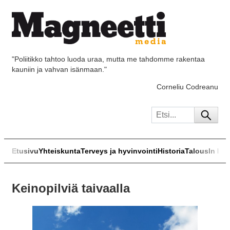
"Poliitikko tahtoo luoda uraa, mutta me tahdomme rakentaa
kauniin ja vahvan isänmaan."
Corneliu Codreanu
Etusivu
Yhteiskunta
Terveys ja hyvinvointi
Historia
Talous
In Eng
Keinopilviä taivaalla