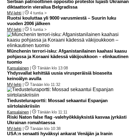
Serbian patrioottinen oppositio protestoi lujasti Ukrainan
diktaattorin vierailua Belgradissa
MV-lehti
|
4 tuntia >
Ruotsi kouluttaa yli 9000 varusmiestä – Suurin luku
vuoden 2006 jälkeen
MV-lehti
|
5 tuntia >
Münchenin terrori-isku: Afganistanilainen kaahasi kaasu
pohjassa ja Koraani kädessä väkijoukkoon – elinkautinen
tuomio
Kansalainen
|
Tänään klo 13:08
Yhdysvallat kehittää uusia virusperäisiä bioaseita
keinoälyn avulla
MV-lehti
|
Tänään klo 11:32
Tiedusteluraportti: Mossad sekaantui Espanjan
siirtolaiskriisiin
Kansalainen
|
Tänään klo 11:11
Riski Naton false flag -valehyökkäyksistä kasvaa jyrkästi
Ukrainan romahtaessa
MV-lehti
|
Tänään klo 10:38
USA:n senaatti hyväksyi ankarat Venäjän ja Iranin