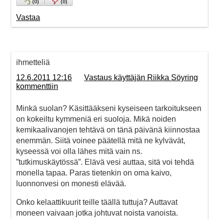
(
0
)
(
0
)
Vastaa
ihmetteliä
12.6.2011 12:16
Vastaus käyttäjän Riikka Söyring
kommenttiin
Minkä suolan? Käsittääkseni kyseiseen tarkoitukseen
on kokeiltu kymmeniä eri suoloja. Mikä noiden
kemikaalivanojen tehtävä on tänä päivänä kiinnostaa
enemmän. Siitä voinee päätellä mitä ne kylvävät,
kyseessä voi olla lähes mitä vain ns.
”tutkimuskäytössä”. Elävä vesi auttaa, sitä voi tehdä
monella tapaa. Paras tietenkin on oma kaivo,
luonnonvesi on monesti elävää.
Onko kelaattikuurit teille täällä tuttuja? Auttavat
moneen vaivaan jotka johtuvat noista vanoista.