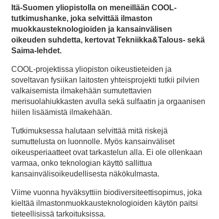
Itä-Suomen yliopistolla on meneillään COOL-
tutkimushanke, joka selvittää ilmaston
muokkausteknologioiden ja kansainvälisen
oikeuden suhdetta, kertovat Tekniikka&Talous- sekä
Saima-lehdet.
COOL-projektissa yliopiston oikeustieteiden ja
soveltavan fysiikan laitosten yhteisprojekti tutkii pilvien
valkaisemista ilmakehään sumutettavien
merisuolahiukkasten avulla sekä sulfaatin ja orgaanisen
hiilen lisäämistä ilmakehään.
Tutkimuksessa halutaan selvittää mitä riskejä
sumuttelusta on luonnolle. Myös kansainväliset
oikeusperiaatteet ovat tarkastelun alla. Ei ole ollenkaan
varmaa, onko teknologian käyttö sallittua
kansainvälisoikeudellisesta näkökulmasta.
Viime vuonna hyväksyttiin biodiversiteettisopimus, joka
kieltää ilmastonmuokkausteknologioiden käytön paitsi
tieteellisissä tarkoituksissa.