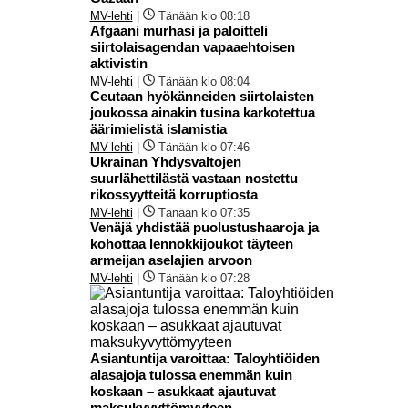
MV-lehti
|
Tänään klo 08:18
Afgaani murhasi ja paloitteli
siirtolaisagendan vapaaehtoisen
aktivistin
MV-lehti
|
Tänään klo 08:04
Ceutaan hyökänneiden siirtolaisten
joukossa ainakin tusina karkotettua
äärimielistä islamistia
MV-lehti
|
Tänään klo 07:46
Ukrainan Yhdysvaltojen
suurlähettilästä vastaan nostettu
rikossyytteitä korruptiosta
MV-lehti
|
Tänään klo 07:35
Venäjä yhdistää puolustushaaroja ja
kohottaa lennokkijoukot täyteen
armeijan aselajien arvoon
MV-lehti
|
Tänään klo 07:28
Asiantuntija varoittaa: Taloyhtiöiden
alasajoja tulossa enemmän kuin
koskaan – asukkaat ajautuvat
maksukyvyttömyyteen