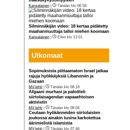
Kansalainen
|
Tänään klo 06:58
Silminnäkijän video: 18 kertaa pidätetty
maahanmuuttaja talloi miehen koomaan
Kansalainen
|
Eilen klo 13:01
Ulkomaat
Sopimuksista piittaamaton Israel jatkaa
rajuja hyökkäyksiä Libanoniin ja
Gazaan
MV-lehti
|
Tänään klo 08:18
Afgaani murhasi ja paloitteli
siirtolaisagendan vapaaehtoisen
aktivistin
MV-lehti
|
Tänään klo 08:04
Ceutaan hyökänneiden siirtolaisten
joukossa ainakin tusina karkotettua
äärimielistä islamistia
MV-lehti
|
Tänään klo 07:46