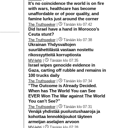
It’s no coincidence the world is on fire
with wars, healthcare has become
unaffordable or of poor quality, and
famine lurks just around the corner
The Truthseeker
|
Tänään klo 07:42
Did Israel have a hand in Morocco’s
Ceuta stunt?
The Truthseeker
|
Tänään klo 07:38
Ukrainan Yhdysvaltojen
suurlähettilästä vastaan nostettu
rikossyytteitä korruptiosta
MV-lehti
|
Tänään klo 07:35
Israel wipes genocide evidence in
Gaza, carting off rubble and remains in
100 trucks daily
The Truthseeker
|
Tänään klo 07:34
“The Outcome is Already Decided.
When has The World You can See
EVER Won The War against The World
You can’t See?”
The Truthseeker
|
Tänään klo 07:31
Venäjä yhdistää puolustushaaroja ja
kohottaa lennokkijoukot täyteen
armeijan aselajien arvoon
MV-lehti
|
Tänään klo 07:28