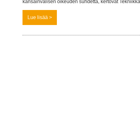
kansainvälisen oikeuden suhdetta, kertovat Tekniikk
Lue lisää