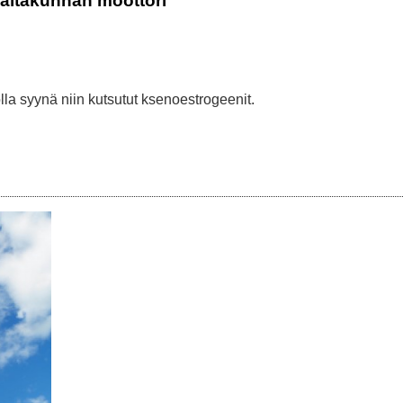
valtakunnan moottori
la syynä niin kutsutut ksenoestrogeenit.