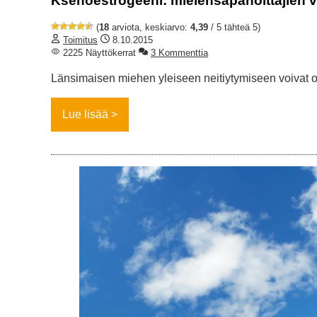
Ksenoestrogeeni: mielensäpahoittajien 
(
18
arviota, keskiarvo:
4,39
/ 5 tähteä 5)
Toimitus
8.10.2015
2225 Näyttökerrat
3 Kommenttia
Länsimaisen miehen yleiseen neitiytymiseen voivat ol
Lue lisää