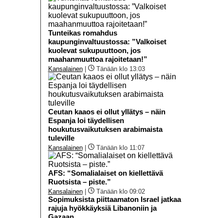
Tunteikas romahdus
kaupunginvaltuustossa: ”Valkoiset
kuolevat sukupuuttoon, jos
maahanmuuttoa rajoitetaan!”
Kansalainen
|
Tänään klo 13:03
Ceutan kaaos ei ollut yllätys – näin
Espanja loi täydellisen
houkutusvaikutuksen arabimaista
tuleville
Kansalainen
|
Tänään klo 11:07
AFS: “Somalialaiset on kiellettävä
Ruotsista – piste.”
Kansalainen
|
Tänään klo 09:02
Sopimuksista piittaamaton Israel jatkaa
rajuja hyökkäyksiä Libanoniin ja
Gazaan