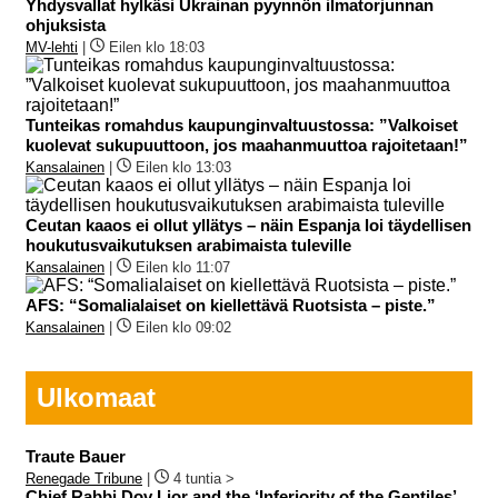
Yhdysvallat hylkäsi Ukrainan pyynnön ilmatorjunnan
ohjuksista
MV-lehti
|
Eilen klo 18:03
Tunteikas romahdus kaupunginvaltuustossa: ”Valkoiset
kuolevat sukupuuttoon, jos maahanmuuttoa rajoitetaan!”
Kansalainen
|
Eilen klo 13:03
Ceutan kaaos ei ollut yllätys – näin Espanja loi täydellisen
houkutusvaikutuksen arabimaista tuleville
Kansalainen
|
Eilen klo 11:07
AFS: “Somalialaiset on kiellettävä Ruotsista – piste.”
Kansalainen
|
Eilen klo 09:02
Ulkomaat
Traute Bauer
Renegade Tribune
|
4 tuntia >
Chief Rabbi Dov Lior and the ‘Inferiority of the Gentiles’