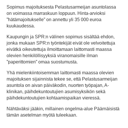
Sopimus majoituksesta Pelastusarmeijan asuntolassa
on voimassa marraskuun loppuun. Hinta-arvioksi
”hätämajoitukselle” on annettu yli 35 000 euroa
kuukaudessa.
Kaupungin ja SPR:n välinen sopimus sisältää ehdon,
jonka mukaan SPR:n työntekijät eivät ole velvoitettuja
eivätkä oikeutettuja ilmoittamaan laittomasti maassa
olevien henkilöllisyyksiä viranomaisille ilman
”paperittomien” omaa suostumusta.
Yhä mielenkiintoisemman laittomasti maassa olevien
majoituksen sijainnista tekee se, että Pelastusarmeijan
asuntola on aivan päiväkodin, nuorten työpajan, A-
klinikan, päihdekuntoutujien asumisyksikön sekä
päihdekuntoutujien kohtaamispaikan vieressä.
Nähtäväksi jääkin, millainen ongelma-alue Päärnäisistä
tämän asetelman myötä tuleekaan.