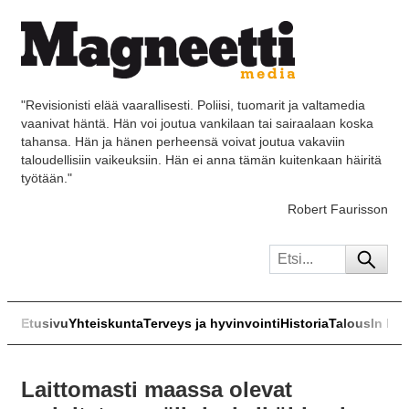
"Revisionisti elää vaarallisesti. Poliisi, tuomarit ja valtamedia
vaanivat häntä. Hän voi joutua vankilaan tai sairaalaan koska
tahansa. Hän ja hänen perheensä voivat joutua vakaviin
taloudellisiin vaikeuksiin. Hän ei anna tämän kuitenkaan häiritä
työtään."
Robert Faurisson
Etusivu
Yhteiskunta
Terveys ja hyvinvointi
Historia
Talous
In Eng
Laittomasti maassa olevat