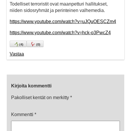
Todelliset terroristit ovat maanpetturi hallitukset,
niiden sidosryhmät ja perinteinen valhemedia.
https://www.youtube.com/watch?v=uJQuOESCZm4
https://www.youtube.com/watch?v=hck-o3PwcZ4
(
4
)
(
0
)
Vastaa
Kirjoita kommentti
Pakolliset kentät on merkitty
*
Kommentti
*