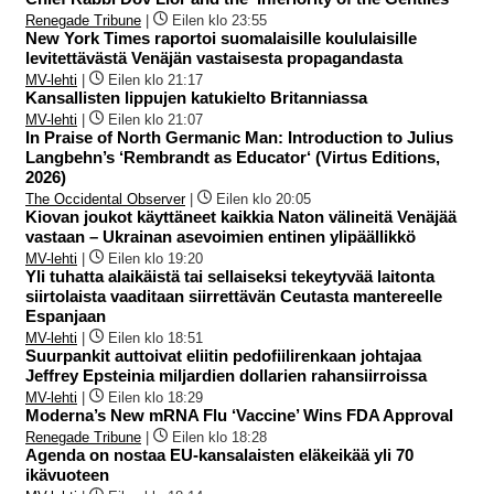
Renegade Tribune
|
Eilen klo 23:55
New York Times raportoi suomalaisille koululaisille
levitettävästä Venäjän vastaisesta propagandasta
MV-lehti
|
Eilen klo 21:17
Kansallisten lippujen katukielto Britanniassa
MV-lehti
|
Eilen klo 21:07
In Praise of North Germanic Man: Introduction to Julius
Langbehn’s ‘Rembrandt as Educator‘ (Virtus Editions,
2026)
The Occidental Observer
|
Eilen klo 20:05
Kiovan joukot käyttäneet kaikkia Naton välineitä Venäjää
vastaan – Ukrainan asevoimien entinen ylipäällikkö
MV-lehti
|
Eilen klo 19:20
Yli tuhatta alaikäistä tai sellaiseksi tekeytyvää laitonta
siirtolaista vaaditaan siirrettävän Ceutasta mantereelle
Espanjaan
MV-lehti
|
Eilen klo 18:51
Suurpankit auttoivat eliitin pedofiilirenkaan johtajaa
Jeffrey Epsteinia miljardien dollarien rahansiirroissa
MV-lehti
|
Eilen klo 18:29
Moderna’s New mRNA Flu ‘Vaccine’ Wins FDA Approval
Renegade Tribune
|
Eilen klo 18:28
Agenda on nostaa EU-kansalaisten eläkeikää yli 70
ikävuoteen