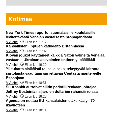
Kotimaa
New York Times raportoi suomalaisille koululaisille
levitettävästä Venäjän vastaisesta propagandasta
MV-lehti
|
Eilen klo 21:17
Kansallisten lippujen katukielto Britanniassa
MV-lehti
|
Eilen klo 21:07
Kiovan joukot käyttäneet kaikkia Naton välineitä Venäjää
vastaan – Ukrainan asevoimien entinen ylipäällikkö
MV-lehti
|
Eilen klo 19:20
Yli tuhatta alaikäistä tai sellaiseksi tekeytyvää laitonta
siirtolaista vaaditaan siirrettävän Ceutasta mantereelle
Espanjaan
MV-lehti
|
Eilen klo 18:51
Suurpankit auttoivat eliitin pedofiilirenkaan johtajaa
Jeffrey Epsteinia miljardien dollarien rahansiirroissa
MV-lehti
|
Eilen klo 18:29
Agenda on nostaa EU-kansalaisten eläkeikää yli 70
ikävuoteen
MV-lehti
|
Eilen klo 18:14