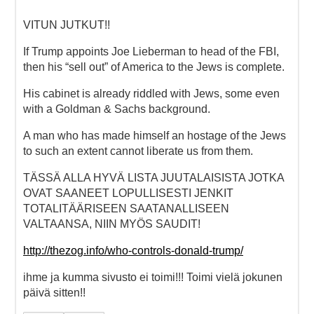
VITUN JUTKUT!!
If Trump appoints Joe Lieberman to head of the FBI,
then his “sell out” of America to the Jews is complete.
His cabinet is already riddled with Jews, some even
with a Goldman & Sachs background.
A man who has made himself an hostage of the Jews
to such an extent cannot liberate us from them.
TÄSSÄ ALLA HYVÄ LISTA JUUTALAISISTA JOTKA
OVAT SAANEET LOPULLISESTI JENKIT
TOTALITÄÄRISEEN SAATANALLISEEN
VALTAANSA, NIIN MYÖS SAUDIT!
http://thezog.info/who-controls-donald-trump/
ihme ja kumma sivusto ei toimi!!! Toimi vielä jokunen
päivä sitten!!