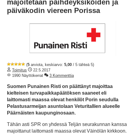
majoitetaan päihdeyksiköiden ja
päiväkodin viereen Porissa
(
5
arviota, keskiarvo:
5,00
/ 5 tähteä 5)
Toimitus
22.5.2017
1990 Näyttökerrat
3 Kommenttia
Suomen Punainen Risti on päättänyt majoittaa
kielteisen turvapaikkapäätöksen saaneet eli
laittomasti maassa olevat henkilöt Porin seudulla
Pelastusarmeijan asuntolaan Veturitallien alueelle
Päärnäisten kaupunginosaan.
Tähän asti SPR on yhdessä Teljän seurakunnan kanssa
majoittanut laittomasti maassa olevat Väinölän kirkkoon.