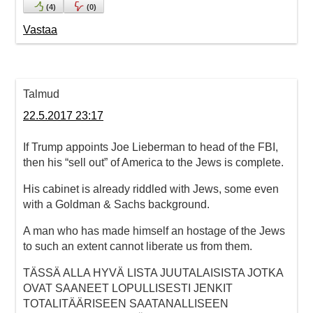
(
4
)
(
0
)
Vastaa
Talmud
22.5.2017 23:17
If Trump appoints Joe Lieberman to head of the FBI,
then his “sell out” of America to the Jews is complete.
His cabinet is already riddled with Jews, some even
with a Goldman & Sachs background.
A man who has made himself an hostage of the Jews
to such an extent cannot liberate us from them.
TÄSSÄ ALLA HYVÄ LISTA JUUTALAISISTA JOTKA
OVAT SAANEET LOPULLISESTI JENKIT
TOTALITÄÄRISEEN SAATANALLISEEN