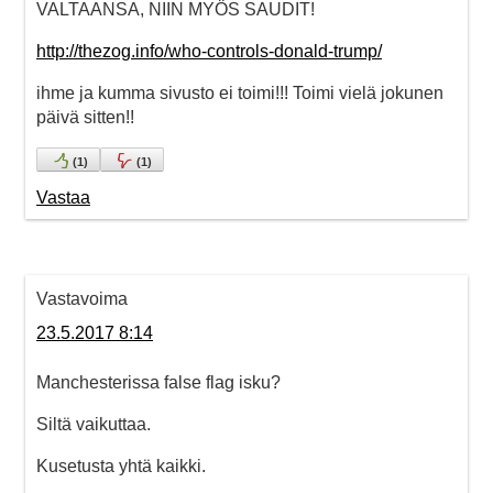
VALTAANSA, NIIN MYÖS SAUDIT!
http://thezog.info/who-controls-donald-trump/
ihme ja kumma sivusto ei toimi!!! Toimi vielä jokunen
päivä sitten!!
(
1
)
(
1
)
Vastaa
Vastavoima
23.5.2017 8:14
Manchesterissa false flag isku?
Siltä vaikuttaa.
Kusetusta yhtä kaikki.