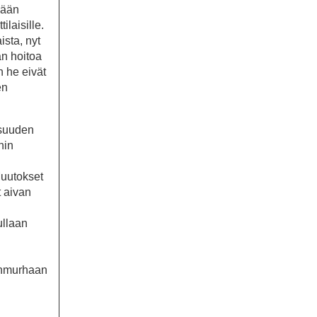
kään
laisille.
sta, nyt
än hoitoa
n he eivät
en
isuuden
nin
Muutokset
t aivan
ullaan
sanmurhaan