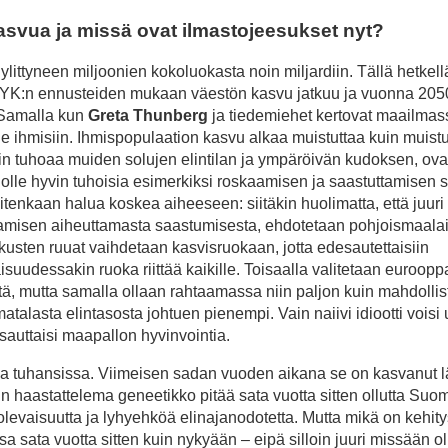
asvua ja missä ovat ilmastojeesukset nyt?
ittyneen miljoonien kokoluokasta noin miljardiin. Tällä hetkell
n. YK:n ennusteiden mukaan väestön kasvu jatkuu ja vuonna 205
 Samalla kun
Greta Thunberg
ja tiedemiehet kertovat maailmas
 ihmisiin. Ihmispopulaation kasvu alkaa muistuttaa kuin muistu
in tuhoaa muiden solujen elintilan ja ympäröivän kudoksen, ov
olle hyvin tuhoisia esimerkiksi roskaamisen ja saastuttamisen 
kuitenkaan halua koskea aiheeseen: siitäkin huolimatta, että juuri 
kaamisen aiheuttamasta saastumisesta, ehdotetaan pohjoismaalai
kusten ruuat vaihdetaan kasvisruokaan, jotta edesautettaisiin
suudessakin ruoka riittää kaikille. Toisaalla valitetaan euroopp
estä, mutta samalla ollaan rahtaamassa niin paljon kuin mahdollis
matalasta elintasosta johtuen pienempi. Vain naiivi idiootti voisi
esauttaisi maapallon hyvinvointia.
sa tuhansissa. Viimeisen sadan vuoden aikana se on kasvanut 
:n haastattelema geneetikko pitää sata vuotta sitten ollutta Suo
levaisuutta ja lyhyehköä elinajanodotetta. Mutta mikä on kehi
a sata vuotta sitten kuin nykyään – eipä silloin juuri missään oll