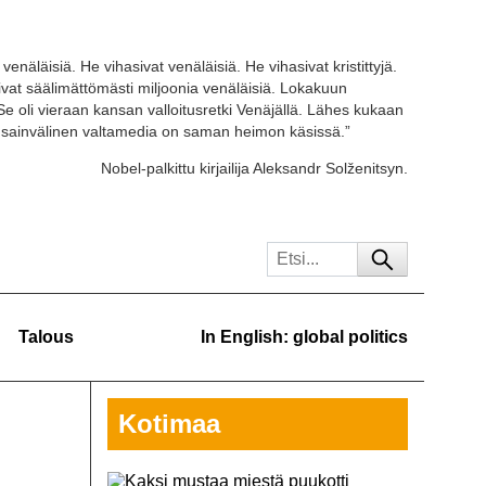
venäläisiä. He vihasivat venäläisiä. He vihasivat kristittyjä.
tivat säälimättömästi miljoonia venäläisiä. Lokakuun
Se oli vieraan kansan valloitusretki Venäjällä. Lähes kukaan
ansainvälinen valtamedia on saman heimon käsissä.”
Nobel-palkittu kirjailija Aleksandr Solženitsyn.
Talous
In English: global politics
Kotimaa