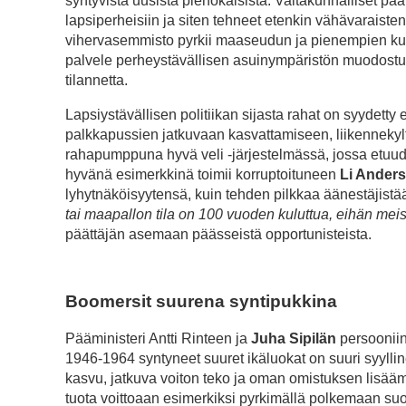
syntyvistä uusista pienokaisista. Valtakunnalliset päät
lapsiperheisiin ja siten tehneet etenkin vähävaraist
vihervasemmisto pyrkii maaseudun ja pienempien kunt
palvele perheystävällisen asuinympäristön muodostumi
tilannetta.
Lapsiystävällisen politiikan sijasta rahat on syydetty
palkkapussien jatkuvaan kasvattamiseen, liikennekylt
rahapumppuna hyvä veli -järjestelmässä, jossa etuudet
hyvänä esimerkkinä toimii korruptoituneen
Li Ander
lyhytnäköisyytensä, kuin tehden pilkkaa äänestäjistä
tai maapallon tila on 100 vuoden kuluttua, eihän mei
päättäjän asemaan päässeistä opportunisteista.
Boomersit suurena syntipukkina
Pääministeri Antti Rinteen ja
Juha Sipilän
persooniin
1946-1964 syntyneet suuret ikäluokat on suuri syylli
kasvu, jatkuva voiton teko ja oman omistuksen lisäämi
tuota voittoaan esimerkiksi pyrkimällä polkemaan suo