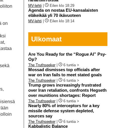
MV-lehti
|
Eilen klo 18:29
oliiton
Agenda on nostaa EU-kansalaisten
eläkeikää yli 70 ikävuoteen
MV-lehti
|
Eilen klo 18:14
ä on
ksi
Ulkomaat
at,
jastaa
Are You Ready for the “Rogue AI” Psy-
Op?
The Truthseeker
|
6 tuntia >
 sekä
Mossad dismisses top officials after
war on Iran fails to meet stated goals
The Truthseeker
|
6 tuntia >
Trump grows increasingly frustrated
s,
over Iran retaliation, confronts Hegseth
over munitions shortages: Report
The Truthseeker
|
6 tuntia >
-isiensä
Nearly 80% of interceptors for a key
ärään
missile defense system depleted,
olloin
sources say
The Truthseeker
|
6 tuntia >
Kabbalistic Balance