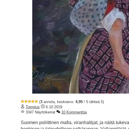
(
3
arviota, keskiarvo:
4,95
/ 5 tähteä 5)
Toimitus
6.10.2019
3347 Näyttökerrat
10 Kommenttia
Suomen poliittinen mafia, viranhaltijat, ja näitä tu
henkisen ja taloudellisen selkärangan. Vallanpitäjät, 