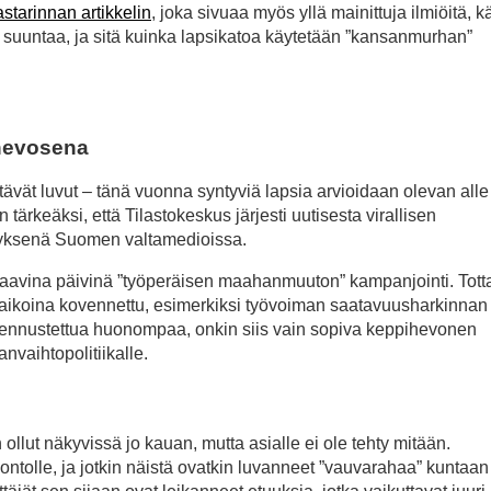
starinnan artikkelin
, joka sivuaa myös yllä mainittuja ilmiöitä, k
untaa, ja sitä kuinka lapsikatoa käytetään ”kansanmurhan”
hevosena
ävät luvut – tänä vuonna syntyviä lapsia arvioidaan olevan alle
tärkeäksi, että Tilastokeskus järjesti uutisesta virallisen
hetyksenä Suomen valtamedioissa.
seuraavina päivinä ”työperäisen maahanmuuton” kampanjointi. Totta
aikoina kovennettu, esimerkiksi työvoiman saatavuusharkinnan
o ennustettua huonompaa, onkin siis vain sopiva keppihevonen
nvaihtopolitiikalle.
 ollut näkyvissä jo kauan, mutta asialle ei ole tehty mitään.
ntolle, ja jotkin näistä ovatkin luvanneet ”vauvarahaa” kuntaan