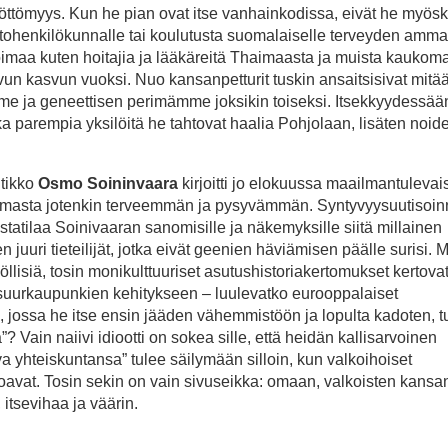
öttömyys. Kun he pian ovat itse vanhainkodissa, eivät he myös
henkilökunnalle tai koulutusta suomalaiselle terveyden ammatti
imaa kuten hoitajia ja lääkäreitä Thaimaasta ja muista kaukomai
un kasvun vuoksi. Nuo kansanpetturit tuskin ansaitsisivat mitä
amme ja geneettisen perimämme joksikin toiseksi. Itsekkyydessää
 parempia yksilöitä he tahtovat haalia Pohjolaan, lisäten noid
itikko
Osmo Soininvaara
kirjoitti jo elokuussa maailmantuleva
ilmasta jotenkin terveemmän ja pysyvämmän. Syntyvyysuutisoin
lstatilaa Soinivaaran sanomisille ja näkemyksille siitä millainen
 juuri tieteilijät, jotka eivät geenien häviämisen päälle surisi. 
lisiä, tosin monikulttuuriset asutushistoriakertomukset kertova
n suurkaupunkien kehitykseen – luulevatko eurooppalaiset
a, jossa he itse ensin jääden vähemmistöön ja lopulta kadoten, t
Vain naiivi idiootti on sokea sille, että heidän kallisarvoinen
va yhteiskuntansa” tulee säilymään silloin, kun valkoihoiset
toavat. Tosin sekin on vain sivuseikka: omaan, valkoisten kan
 itsevihaa ja väärin.