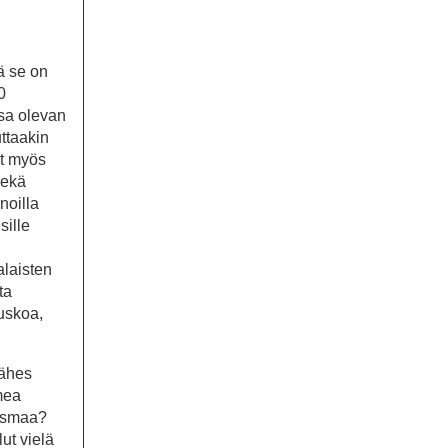
ä se on
0
sa olevan
ttaakin
at myös
sekä
noilla
sille
alaisten
ta
 uskoa,
lähes
mea
tysmaa?
ut vielä