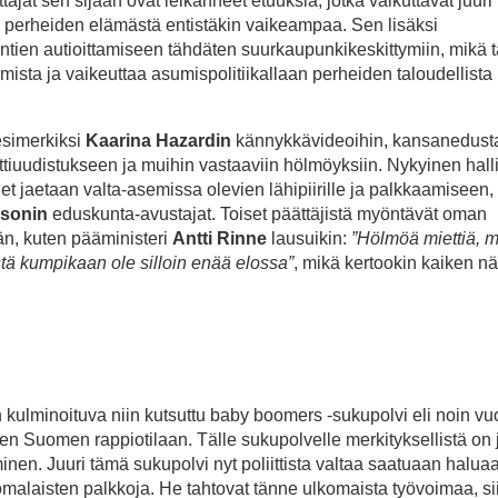
täjät sen sijaan ovat leikanneet etuuksia, jotka vaikuttavat juuri
en perheiden elämästä entistäkin vaikeampaa. Sen lisäksi
ien autioittamiseen tähdäten suurkaupunkikeskittymiin, mikä 
sta ja vaikeuttaa asumispolitiikallaan perheiden taloudellista
 esimerkiksi
Kaarina Hazardin
kännykkävideoihin, kansanedust
tiuudistukseen ja muihin vastaaviin hölmöyksiin. Nykyinen halli
 jaetaan valta-asemissa olevien lähipiirille ja palkkaamiseen, 
ssonin
eduskunta-avustajat. Toiset päättäjistä myöntävät oman
än, kuten pääministeri
Antti Rinne
lausuikin:
”Hölmöä miettiä, 
stä kumpikaan ole silloin enää elossa”
, mikä kertookin kaiken nä
 kulminoituva niin kutsuttu baby boomers -sukupolvi eli noin vu
nen Suomen rappiotilaan. Tälle sukupolvelle merkityksellistä on 
nen. Juuri tämä sukupolvi nyt poliittista valtaa saatuaan haluaa
malaisten palkkoja. He tahtovat tänne ulkomaista työvoimaa, si