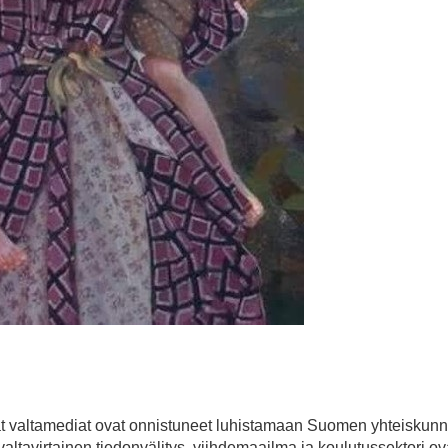
kevat valtamediat ovat onnistuneet luhistamaan Suomen yhteiskun
valtavirtainen tiedonvälitys, viihdemaailma ja koulutussektori ov