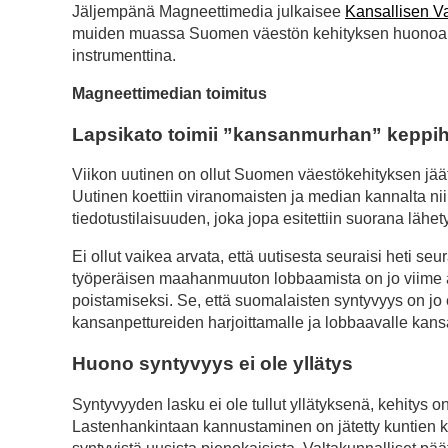
Jäljempänä Magneettimedia julkaisee
Kansallisen Va
muiden muassa Suomen väestön kehityksen huonoa su
instrumenttina.
Magneettimedian toimitus
Lapsikato toimii ”kansanmurhan” keppi
Viikon uutinen on ollut Suomen väestökehityksen jäät
Uutinen koettiin viranomaisten ja median kannalta niin 
tiedotustilaisuuden, joka jopa esitettiin suorana lä
Ei ollut vaikea arvata, että uutisesta seuraisi heti 
työperäisen maahanmuuton lobbaamista on jo viime 
poistamiseksi. Se, että suomalaisten syntyvyys on j
kansanpettureiden harjoittamalle ja lobbaavalle kansa
Huono syntyvyys ei ole yllätys
Syntyvyyden lasku ei ole tullut yllätyksenä, kehitys on
Lastenhankintaan kannustaminen on jätetty kuntien ko