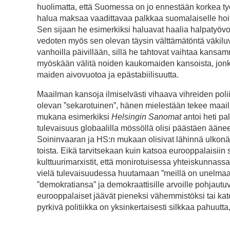
huolimatta, että Suomessa on jo ennestään korkea ty
halua maksaa vaadittavaa palkkaa suomalaiselle hoito
Sen sijaan he esimerkiksi haluavat haalia halpatyövo
vedoten myös sen olevan täysin välttämätöntä väkiluv
vanhoilla päivillään, sillä he tahtovat vaihtaa kans
myöskään välitä noiden kaukomaiden kansoista, jonka
maiden aivovuotoa ja epästabiilisuutta.
Maailman kansoja ilmiselvästi vihaava vihreiden poli
olevan ”sekarotuinen”, hänen mielestään tekee maa
mukana esimerkiksi
Helsingin Sanomat
antoi heti pa
tulevaisuus globaalilla mössöllä olisi päästäen ääneen
Soininvaaran ja HS:n mukaan olisivat lähinnä ulkonäöl
toista. Eikä tarvitsekaan kuin katsoa eurooppalaisii
kulttuurimarxistit, että monirotuisessa yhteiskunnass
vielä tulevaisuudessa huutamaan ”meillä on unelmaa”? 
”demokratiansa” ja demokraattisille arvoille pohjautu
eurooppalaiset jäävät pieneksi vähemmistöksi tai ka
pyrkivä politiikka on yksinkertaisesti silkkaa pahuutta,