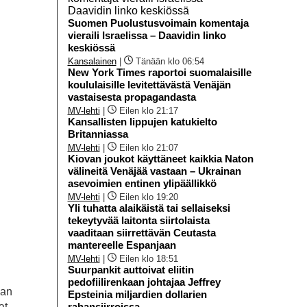
Suomen Puolustusvoimain komentaja
vieraili Israelissa – Daavidin linko
keskiössä
Kansalainen
|
Tänään klo 06:54
New York Times raportoi suomalaisille
koululaisille levitettävästä Venäjän
vastaisesta propagandasta
MV-lehti
|
Eilen klo 21:17
Kansallisten lippujen katukielto
Britanniassa
MV-lehti
|
Eilen klo 21:07
Kiovan joukot käyttäneet kaikkia Naton
välineitä Venäjää vastaan – Ukrainan
asevoimien entinen ylipäällikkö
MV-lehti
|
Eilen klo 19:20
Yli tuhatta alaikäistä tai sellaiseksi
tekeytyvää laitonta siirtolaista
vaaditaan siirrettävän Ceutasta
mantereelle Espanjaan
MV-lehti
|
Eilen klo 18:51
Suurpankit auttoivat eliitin
pedofiilirenkaan johtajaa Jeffrey
nan
Epsteinia miljardien dollarien
at
rahansiirroissa