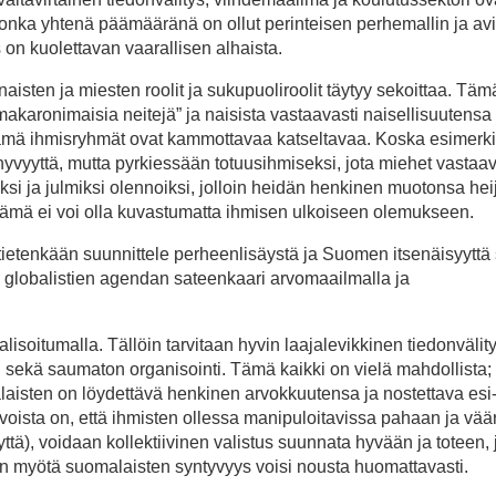
 jonka yhtenä päämääränä on ollut perinteisen perhemallin ja avi
on kuolettavan vaarallisen alhaista.
isten ja miesten roolit ja sukupuoliroolit täytyy sekoittaa. Täm
makaronimaisia neitejä” ja naisista vastaavasti naisellisuutensa
nämä ihmisryhmät ovat kammottavaa katseltavaa. Koska esimerki
yvyyttä, mutta pyrkiessään totuusihmiseksi, jota miehet vastaav
iksi ja julmiksi olennoiksi, jolloin heidän henkinen muotonsa hei
. Tämä ei voi olla kuvastumatta ihmisen ulkoiseen olemukseen.
t tietenkään suunnittele perheenlisäystä ja Suomen itsenäisyyttä
ttu globalistien agendan sateenkaari arvomaailmalla ja
lisoitumalla. Tällöin tarvitaan hyvin laajalevikkinen tiedonvälity
 sekä saumaton organisointi. Tämä kaikki on vielä mahdollista;
alaisten on löydettävä henkinen arvokkuutensa ja nostettava esi
oista on, että ihmisten ollessa manipuloitavissa pahaan ja vä
ttä), voidaan kollektiivinen valistus suunnata hyvään ja toteen, j
en myötä suomalaisten syntyvyys voisi nousta huomattavasti.