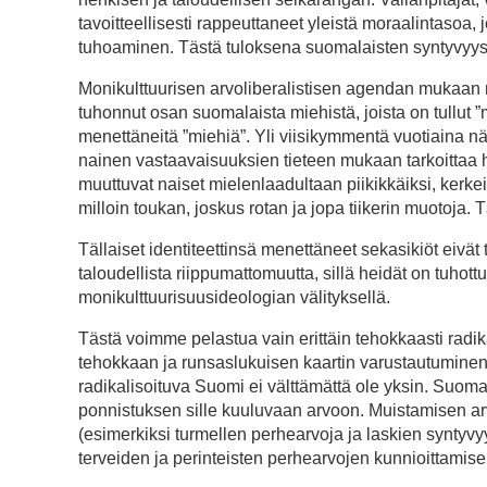
tavoitteellisesti rappeuttaneet yleistä moraalintasoa,
tuhoaminen. Tästä tuloksena suomalaisten syntyvyys 
Monikulttuurisen arvoliberalistisen agendan mukaan na
tuhonnut osan suomalaista miehistä, joista on tullut ”
menettäneitä ”miehiä”. Yli viisikymmentä vuotiaina 
nainen vastaavaisuuksien tieteen mukaan tarkoittaa h
muuttuvat naiset mielenlaadultaan piikikkäiksi, kerke
milloin toukan, joskus rotan ja jopa tiikerin muotoja
Tällaiset identiteettinsä menettäneet sekasikiöt eivä
taloudellista riippumattomuutta, sillä heidät on tuho
monikulttuurisuusideologian välityksellä.
Tästä voimme pelastua vain erittäin tehokkaasti radika
tehokkaan ja runsaslukuisen kaartin varustautuminen
radikalisoituva Suomi ei välttämättä ole yksin. Suom
ponnistuksen sille kuuluvaan arvoon. Muistamisen arv
(esimerkiksi turmellen perhearvoja ja laskien syntyvyy
terveiden ja perinteisten perhearvojen kunnioittamis