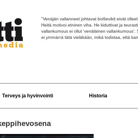
”Venäjän vallanneet johtavat bolševikit eivät olleet 
Heitä motivoi etninen viha. He kiduttivat ja teuras
vallankumous ei ollut 'venäläinen vallankumous'. 
ei ymmärrä tätä vieläkään, mikä todistaa, että k
Terveys ja hyvinvointi
Historia
 keppihevosena