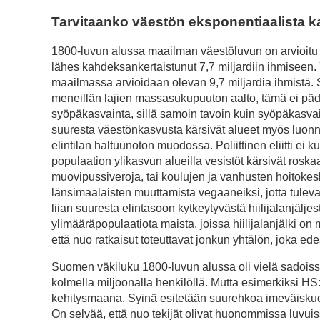
Tarvitaanko väestön eksponentiaalista k
1800-luvun alussa maailman väestöluvun on arvioitu yl
lähes kahdeksankertaistunut 7,7 miljardiin ihmisee
maailmassa arvioidaan olevan 9,7 miljardia ihmistä.
meneillän lajien massasukupuuton aalto, tämä ei päde
syöpäkasvainta, sillä samoin tavoin kuin syöpäkasva
suuresta väestönkasvusta kärsivät alueet myös luonn
elintilan haltuunoton muodossa. Poliittinen eliitti ei 
populaation ylikasvun alueilla vesistöt kärsivät ros
muovipussiveroja, tai koulujen ja vanhusten hoitokes
länsimaalaisten muuttamista vegaaneiksi, jotta tulevai
liian suuresta elintasoon kytkeytyvästä hiilijalanjälj
ylimääräpopulaatiota maista, joissa hiilijalanjälki on 
että nuo ratkaisut toteuttavat jonkun yhtälön, joka ed
Suomen väkiluku 1800-luvun alussa oli vielä sadois
kolmella miljoonalla henkilöllä. Mutta esimerkiksi HS
kehitysmaana. Syinä esitetään suurehkoa imeväiskuo
On selvää, että nuo tekijät olivat huonommissa luvuiss