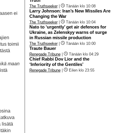
Truth
The Truthseeker
|
Tänään klo 10:08
Larry Johnson: Iran’s New Missiles Are
taasen ei
Changing the War
The Truthseeker
|
Tänään klo 10:04
Nato to ‘urgently’ get air defences for
Ukraine, as Zelenskyy warns of surge
in Russian missile production
ajien
The Truthseeker
|
Tänään klo 10:00
tus toimii
Traute Bauer
tästä
Renegade Tribune
|
Tänään klo 04:29
Chief Rabbi Dov Lior and the
mikä maan
‘Inferiority of the Gentiles’
istä
Renegade Tribune
|
Eilen klo 23:55
osina
jatkuva
 lisätä
itäkin