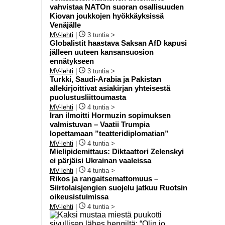
vahvistaa NATOn suoran osallisuuden
Kiovan joukkojen hyökkäyksissä
Venäjälle
MV-lehti
|
3 tuntia >
Globalistit haastava Saksan AfD kapusi
jälleen uuteen kansansuosion
ennätykseen
MV-lehti
|
3 tuntia >
Turkki, Saudi-Arabia ja Pakistan
allekirjoittivat asiakirjan yhteisestä
puolustusliittoumasta
MV-lehti
|
4 tuntia >
Iran ilmoitti Hormuzin sopimuksen
valmistuvan – Vaatii Trumpia
lopettamaan ”teatteridiplomatian”
MV-lehti
|
4 tuntia >
Mielipidemittaus: Diktaattori Zelenskyi
ei pärjäisi Ukrainan vaaleissa
MV-lehti
|
4 tuntia >
Rikos ja rangaitsemattomuus –
Siirtolaisjengien suojelu jatkuu Ruotsin
oikeusistuimissa
MV-lehti
|
4 tuntia >