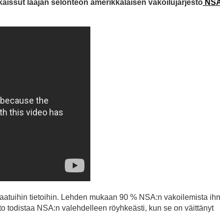
ulkaissut laajan selonteon amerikkalaisen vakoilujärjestö
NSA
aatuihin tietoihin. Lehden mukaan 90 % NSA:n vakoilemista ihm
Tieto todistaa NSA:n valehdelleen röyhkeästi, kun se on väittänyt
.