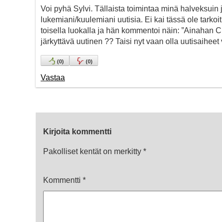
Voi pyhä Sylvi. Tällaista toimintaa minä halveksuin
lukemiani/kuulemiani uutisia. Ei kai tässä ole tark
toisella luokalla ja hän kommentoi näin: ”Ainahan CIA
järkyttävä uutinen ?? Taisi nyt vaan olla uutisaiheet 
(
0
)
(
0
)
Vastaa
Kirjoita kommentti
Pakolliset kentät on merkitty
*
Kommentti
*