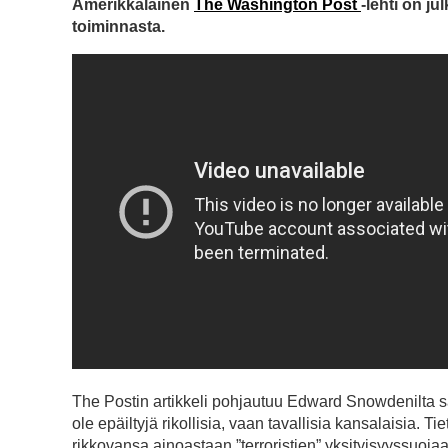
Amerikkalainen
The Washington Post
-lehti on j
toiminnasta.
The Postin artikkeli pohjautuu Edward Snowdenilta s
ole epäiltyjä rikollisia, vaan tavallisia kansalaisia. 
rikkovansa ainoastaan ”terroristien” yksityisyyssuojaa