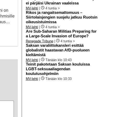
ei pärjäisi Ukrainan vaaleissa
MV-lehti
|
4 tuntia >
ni on
Rikos ja rangaitsemattomuus –
ihmisille
Siirtolaisjengien suojelu jatkuu Ruotsin
apaus…
oikeusistuimissa
MV-lehti
|
4 tuntia >
Are Sub-Saharan Militias Preparing for
a Large-Scale Invasion of Europe?
Renegade Tribune
|
4 tuntia >
Saksan varaliittokansleri esittää
globalistit haastavan AfD-puolueen
kieltämistä
MV-lehti
|
Tänään klo 10:43
Teinit pakotetaan Saksan kouluissa
LGBT-seksuaaliagendan
koulutusohjelmiin
MV-lehti
|
Tänään klo 10:33