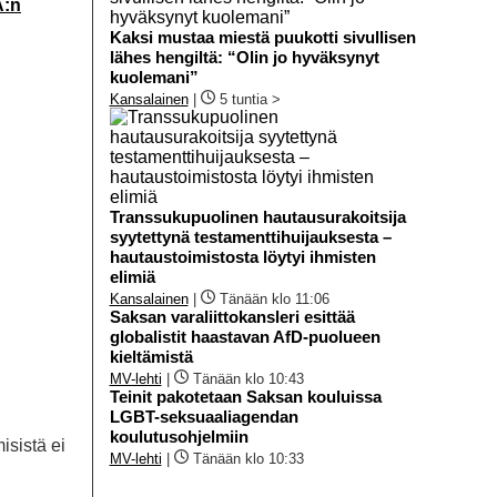
:n
Kaksi mustaa miestä puukotti sivullisen
lähes hengiltä: “Olin jo hyväksynyt
kuolemani”
Kansalainen
|
5 tuntia >
Transsukupuolinen hautausurakoitsija
syytettynä testamenttihuijauksesta –
hautaustoimistosta löytyi ihmisten
elimiä
Kansalainen
|
Tänään klo 11:06
Saksan varaliittokansleri esittää
globalistit haastavan AfD-puolueen
kieltämistä
MV-lehti
|
Tänään klo 10:43
Teinit pakotetaan Saksan kouluissa
LGBT-seksuaaliagendan
koulutusohjelmiin
isistä ei
MV-lehti
|
Tänään klo 10:33