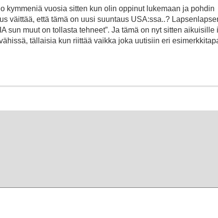
 jo kymmeniä vuosia sitten kun olin oppinut lukemaan ja pohdin
oitus väittää, että tämä on uusi suuntaus USA:ssa..? Lapsenlapse
 sun muut on tollasta tehneet”. Ja tämä on nyt sitten aikuisille 
vähissä, tällaisia kun riittää vaikka joka uutisiin eri esimerkkit