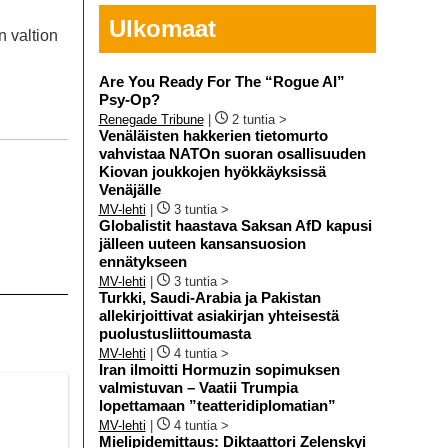
Ulkomaat
n valtion
Are You Ready For The “Rogue AI”
Psy-Op?
Renegade Tribune
|
2 tuntia >
Venäläisten hakkerien tietomurto
vahvistaa NATOn suoran osallisuuden
Kiovan joukkojen hyökkäyksissä
Venäjälle
MV-lehti
|
3 tuntia >
Globalistit haastava Saksan AfD kapusi
jälleen uuteen kansansuosion
ennätykseen
MV-lehti
|
3 tuntia >
Turkki, Saudi-Arabia ja Pakistan
allekirjoittivat asiakirjan yhteisestä
puolustusliittoumasta
MV-lehti
|
4 tuntia >
Iran ilmoitti Hormuzin sopimuksen
valmistuvan – Vaatii Trumpia
lopettamaan ”teatteridiplomatian”
MV-lehti
|
4 tuntia >
Mielipidemittaus: Diktaattori Zelenskyi