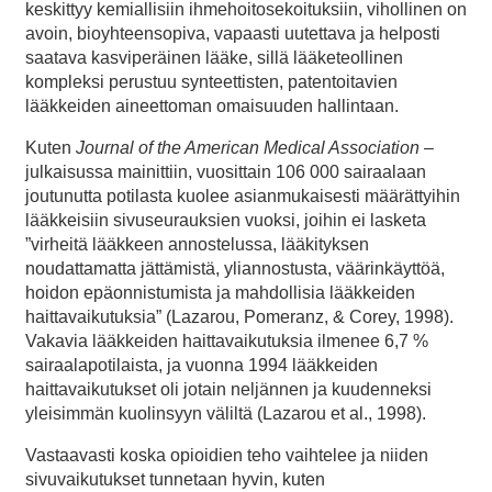
keskittyy kemiallisiin ihmehoitosekoituksiin, vihollinen on
avoin, bioyhteensopiva, vapaasti uutettava ja helposti
saatava kasviperäinen lääke, sillä lääketeollinen
kompleksi perustuu synteettisten, patentoitavien
lääkkeiden aineettoman omaisuuden hallintaan.
Kuten
Journal of the American Medical Association
–
julkaisussa mainittiin, vuosittain 106 000 sairaalaan
joutunutta potilasta kuolee asianmukaisesti määrättyihin
lääkkeisiin sivuseurauksien vuoksi, joihin ei lasketa
”virheitä lääkkeen annostelussa, lääkityksen
noudattamatta jättämistä, yliannostusta, väärinkäyttöä,
hoidon epäonnistumista ja mahdollisia lääkkeiden
haittavaikutuksia” (Lazarou, Pomeranz, & Corey, 1998).
Vakavia lääkkeiden haittavaikutuksia ilmenee 6,7 %
sairaalapotilaista, ja vuonna 1994 lääkkeiden
haittavaikutukset oli jotain neljännen ja kuudenneksi
yleisimmän kuolinsyyn väliltä (Lazarou et al., 1998).
Vastaavasti koska opioidien teho vaihtelee ja niiden
sivuvaikutukset tunnetaan hyvin, kuten