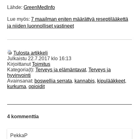
Lähde:
GreenMedInfo
Lue myös:
7 maailman eniten määrättyä reseptilääkettä
ja niiden luonnolliset vastineet
Tulosta artikkeli
Julkaistu
22.7.2017 klo 16:13
Kirjoittanut
Toimitus
Kategoria(t):
Terveys ja elämäntavat
,
Terveys ja
hyvinvointi
Avainsanat:
boswellia serrata
,
kannabis
,
kipulääkkeet
,
kurkuma
,
opioidit
4 kommenttia
PekkaP