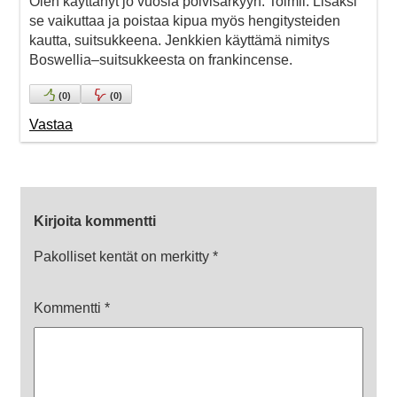
Olen käyttänyt jo vuosia polvisärkyyn. Toimii. Lisäksi
se vaikuttaa ja poistaa kipua myös hengitysteiden
kautta, suitsukkeena. Jenkkien käyttämä nimitys
Boswellia–suitsukkeesta on frankincense.
(
0
)
(
0
)
Vastaa
Kirjoita kommentti
Pakolliset kentät on merkitty
*
Kommentti
*