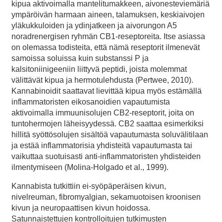
kipua aktivoimalla mantelitumakkeen, aivonesteviemäriä
ympäröivän harmaan aineen, talamuksen, keskiaivojen
yläkukkuloiden ja ydinjatkeen ja aivorungon A5
noradrenergisen ryhmän CB1-reseptoreita. Itse asiassa
on olemassa todisteita, että nämä reseptorit ilmenevät
samoissa soluissa kuin substanssi P ja
kalsitoniinigeeniin liittyvä peptidi, joista molemmat
välittävät kipua ja hermotulehdusta (Pertwee, 2010).
Kannabinoidit saattavat lievittää kipua myös estämällä
inflammatoristen eikosanoidien vapautumista
aktivoimalla immuunisolujen CB2-reseptorit, joita on
tuntohermojen läheisyydessä. CB2 saattaa esimerkiksi
hillitä syöttösolujen sisältöä vapautumasta soluvälitilaan
ja estää inflammatorisia yhdisteitä vapautumasta tai
vaikuttaa suotuisasti anti-inflammatoristen yhdisteiden
ilmentymiseen (Molina-Holgado et al., 1999).
Kannabista tutkittiin ei-syöpäperäisen kivun,
nivelreuman, fibromyalgian, sekamuotoisen kroonisen
kivun ja neuropaattisen kivun hoidossa.
Satunnaistettujen kontrolloitujen tutkimusten