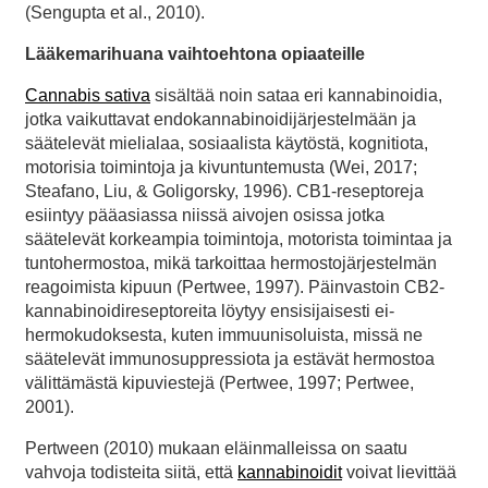
(Sengupta et al., 2010).
Lääkemarihuana vaihtoehtona opiaateille
Cannabis sativa
sisältää noin sataa eri kannabinoidia,
jotka vaikuttavat endokannabinoidijärjestelmään ja
säätelevät mielialaa, sosiaalista käytöstä, kognitiota,
motorisia toimintoja ja kivuntuntemusta (Wei, 2017;
Steafano, Liu, & Goligorsky, 1996). CB1-reseptoreja
esiintyy pääasiassa niissä aivojen osissa jotka
säätelevät korkeampia toimintoja, motorista toimintaa ja
tuntohermostoa, mikä tarkoittaa hermostojärjestelmän
reagoimista kipuun (Pertwee, 1997). Päinvastoin CB2-
kannabinoidireseptoreita löytyy ensisijaisesti ei-
hermokudoksesta, kuten immuunisoluista, missä ne
säätelevät immunosuppressiota ja estävät hermostoa
välittämästä kipuviestejä (Pertwee, 1997; Pertwee,
2001).
Pertween (2010) mukaan eläinmalleissa on saatu
vahvoja todisteita siitä, että
kannabinoidit
voivat lievittää