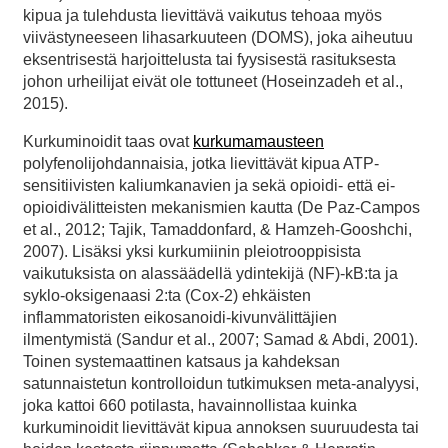
kipua ja tulehdusta lievittävä vaikutus tehoaa myös
viivästyneeseen lihasarkuuteen (DOMS), joka aiheutuu
eksentrisestä harjoittelusta tai fyysisestä rasituksesta
johon urheilijat eivät ole tottuneet (Hoseinzadeh et al.,
2015).
Kurkuminoidit taas ovat
kurkumamausteen
polyfenolijohdannaisia, jotka lievittävät kipua ATP-
sensitiivisten kaliumkanavien ja sekä opioidi- että ei-
opioidivälitteisten mekanismien kautta (De Paz-Campos
et al., 2012; Tajik, Tamaddonfard, & Hamzeh-Gooshchi,
2007). Lisäksi yksi kurkumiinin pleiotrooppisista
vaikutuksista on alassäädellä ydintekijä (NF)-kB:ta ja
syklo-oksigenaasi 2:ta (Cox-2) ehkäisten
inflammatoristen eikosanoidi-kivunvälittäjien
ilmentymistä (Sandur et al., 2007; Samad & Abdi, 2001).
Toinen systemaattinen katsaus ja kahdeksan
satunnaistetun kontrolloidun tutkimuksen meta-analyysi,
joka kattoi 660 potilasta, havainnollistaa kuinka
kurkuminoidit lievittävät kipua annoksen suuruudesta tai