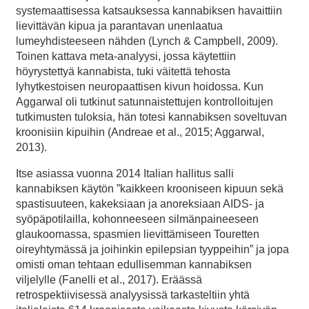
systemaattisessa katsauksessa kannabiksen havaittiin
lievittävän kipua ja parantavan unenlaatua
lumeyhdisteeseen nähden (Lynch & Campbell, 2009).
Toinen kattava meta-analyysi, jossa käytettiin
höyrystettyä kannabista, tuki väitettä tehosta
lyhytkestoisen neuropaattisen kivun hoidossa. Kun
Aggarwal oli tutkinut satunnaistettujen kontrolloitujen
tutkimusten tuloksia, hän totesi kannabiksen soveltuvan
kroonisiin kipuihin (Andreae et al., 2015; Aggarwal,
2013).
Itse asiassa vuonna 2014 Italian hallitus salli
kannabiksen käytön ”kaikkeen krooniseen kipuun sekä
spastisuuteen, kakeksiaan ja anoreksiaan AIDS- ja
syöpäpotilailla, kohonneeseen silmänpaineeseen
glaukoomassa, spasmien lievittämiseen Touretten
oireyhtymässä ja joihinkin epilepsian tyyppeihin” ja jopa
omisti oman tehtaan edullisemman kannabiksen
viljelylle (Fanelli et al., 2017). Eräässä
retrospektiivisessä analyysissä tarkasteltiin yhtä