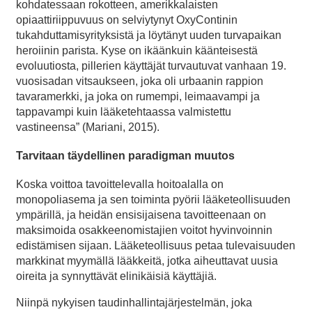
kohdatessaan rokotteen, amerikkalaisten
opiaattiriippuvuus on selviytynyt OxyContinin
tukahduttamisyrityksistä ja löytänyt uuden turvapaikan
heroiinin parista. Kyse on ikäänkuin käänteisestä
evoluutiosta, pillerien käyttäjät turvautuvat vanhaan 19.
vuosisadan vitsaukseen, joka oli urbaanin rappion
tavaramerkki, ja joka on rumempi, leimaavampi ja
tappavampi kuin lääketehtaassa valmistettu
vastineensa” (Mariani, 2015).
Tarvitaan täydellinen paradigman muutos
Koska voittoa tavoittelevalla hoitoalalla on
monopoliasema ja sen toiminta pyörii lääketeollisuuden
ympärillä, ja heidän ensisijaisena tavoitteenaan on
maksimoida osakkeenomistajien voitot hyvinvoinnin
edistämisen sijaan. Lääketeollisuus petaa tulevaisuuden
markkinat myymällä lääkkeitä, jotka aiheuttavat uusia
oireita ja synnyttävät elinikäisiä käyttäjiä.
Niinpä nykyisen taudinhallintajärjestelmän, joka