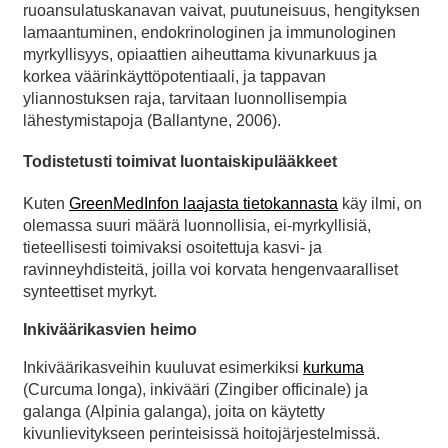
ruoansulatuskanavan vaivat, puutuneisuus, hengityksen
lamaantuminen, endokrinologinen ja immunologinen
myrkyllisyys, opiaattien aiheuttama kivunarkuus ja
korkea väärinkäyttöpotentiaali, ja tappavan
yliannostuksen raja, tarvitaan luonnollisempia
lähestymistapoja (Ballantyne, 2006).
Todistetusti toimivat luontaiskipulääkkeet
Kuten
GreenMedInfon laajasta tietokannasta
käy ilmi, on
olemassa suuri määrä luonnollisia, ei-myrkyllisiä,
tieteellisesti toimivaksi osoitettuja kasvi- ja
ravinneyhdisteitä, joilla voi korvata hengenvaaralliset
synteettiset myrkyt.
Inkiväärikasvien heimo
Inkiväärikasveihin kuuluvat esimerkiksi
kurkuma
(Curcuma longa), inkivääri (Zingiber officinale) ja
galanga (Alpinia galanga), joita on käytetty
kivunlievitykseen perinteisissä hoitojärjestelmissä.