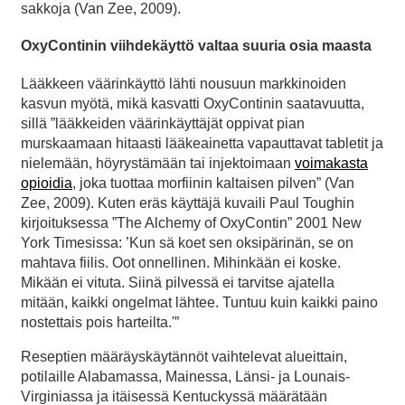
sakkoja (Van Zee, 2009).
OxyContinin viihdekäyttö valtaa suuria osia maasta
Lääkkeen väärinkäyttö lähti nousuun markkinoiden
kasvun myötä, mikä kasvatti OxyContinin saatavuutta,
sillä ”lääkkeiden väärinkäyttäjät oppivat pian
murskaamaan hitaasti lääkeainetta vapauttavat tabletit ja
nielemään, höyrystämään tai injektoimaan
voimakasta
opioidia
, joka tuottaa morfiinin kaltaisen pilven” (Van
Zee, 2009). Kuten eräs käyttäjä kuvaili Paul Toughin
kirjoituksessa ”The Alchemy of OxyContin” 2001 New
York Timesissa: ’Kun sä koet sen oksipärinän, se on
mahtava fiilis. Oot onnellinen. Mihinkään ei koske.
Mikään ei vituta. Siinä pilvessä ei tarvitse ajatella
mitään, kaikki ongelmat lähtee. Tuntuu kuin kaikki paino
nostettais pois harteilta.'”
Reseptien määräyskäytännöt vaihtelevat alueittain,
potilaille Alabamassa, Mainessa, Länsi- ja Lounais-
Virginiassa ja itäisessä Kentuckyssä määrätään