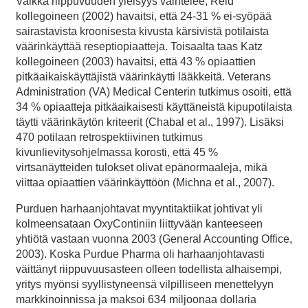
Vaikka riippuvuuden yleisyys vaihtelee, Reid
kollegoineen (2002) havaitsi, että 24-31 % ei-syöpää
sairastavista kroonisesta kivusta kärsivistä potilaista
väärinkäyttää reseptiopiaatteja. Toisaalta taas Katz
kollegoineen (2003) havaitsi, että 43 % opiaattien
pitkäaikaiskäyttäjistä väärinkäytti lääkkeitä. Veterans
Administration (VA) Medical Centerin tutkimus osoiti, että
34 % opiaatteja pitkäaikaisesti käyttäneistä kipupotilaista
täytti väärinkäytön kriteerit (Chabal et al., 1997). Lisäksi
470 potilaan retrospektiivinen tutkimus
kivunlievitysohjelmassa korosti, että 45 %
virtsanäytteiden tulokset olivat epänormaaleja, mikä
viittaa opiaattien väärinkäyttöön (Michna et al., 2007).
Purduen harhaanjohtavat myyntitaktiikat johtivat yli
kolmeensataan OxyContiniin liittyvään kanteeseen
yhtiötä vastaan vuonna 2003 (General Accounting Office,
2003). Koska Purdue Pharma oli harhaanjohtavasti
väittänyt riippuvuusasteen olleen todellista alhaisempi,
yritys myönsi syyllistyneensä vilpilliseen menettelyyn
markkinoinnissa ja maksoi 634 miljoonaa dollaria