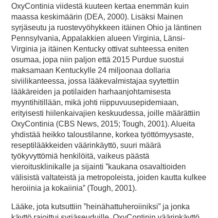
OxyContinia viidestä kuuteen kertaa enemmän kuin
maassa keskimäärin (DEA, 2000). Lisäksi Mainen
syrjäseutu ja ruostevyöhykkeen itäinen Ohio ja läntinen
Pennsylvania, Appalakkien alueen Virginia, Länsi-
Virginia ja itäinen Kentucky ottivat suhteessa eniten
osumaa, jopa niin paljon että 2015 Purdue suostui
maksamaan Kentuckylle 24 miljoonaa dollaria
siviilikanteessa, jossa lääkevalmistajaa syytettiin
lääkäreiden ja potilaiden harhaanjohtamisesta
myyntihitillään, mikä johti riippuvuusepidemiaan,
erityisesti hiilenkaivajien keskuudessa, joille määrättiin
OxyContinia (CBS News, 2015; Tough, 2001). Alueita
yhdistää heikko taloustilanne, korkea työttömyysaste,
reseptilääkkeiden väärinkäyttö, suuri määrä
työkyvyttömiä henkilöitä, vaikeus päästä
vieroitusklinikalle ja sijainti ”kaukana osavaltioiden
välisistä valtateistä ja metropoleista, joiden kautta kulkee
heroiinia ja kokaiinia” (Tough, 2001).
Lääke, jota kutsuttiin ”heinähattuheroiiniksi” ja jonka
käyttö rajoittui syrjäseuduille, OxyContinin väärinkäyttö