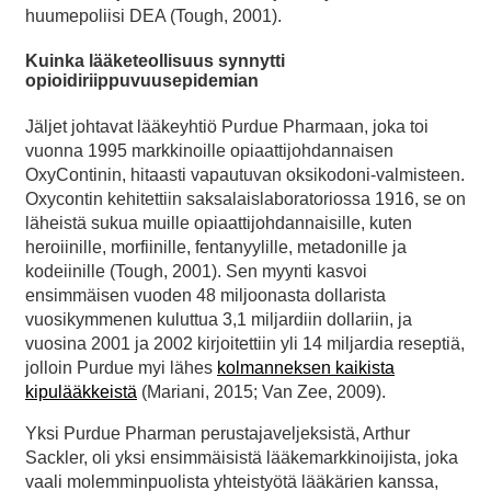
huumepoliisi DEA (Tough, 2001).
Kuinka lääketeollisuus synnytti
opioidiriippuvuusepidemian
Jäljet johtavat lääkeyhtiö Purdue Pharmaan, joka toi
vuonna 1995 markkinoille opiaattijohdannaisen
OxyContinin, hitaasti vapautuvan oksikodoni-valmisteen.
Oxycontin kehitettiin saksalaislaboratoriossa 1916, se on
läheistä sukua muille opiaattijohdannaisille, kuten
heroiinille, morfiinille, fentanyylille, metadonille ja
kodeiinille (Tough, 2001). Sen myynti kasvoi
ensimmäisen vuoden 48 miljoonasta dollarista
vuosikymmenen kuluttua 3,1 miljardiin dollariin, ja
vuosina 2001 ja 2002 kirjoitettiin yli 14 miljardia reseptiä,
jolloin Purdue myi lähes
kolmanneksen kaikista
kipulääkkeistä
(Mariani, 2015; Van Zee, 2009).
Yksi Purdue Pharman perustajaveljeksistä, Arthur
Sackler, oli yksi ensimmäisistä lääkemarkkinoijista, joka
vaali molemminpuolista yhteistyötä lääkärien kanssa,