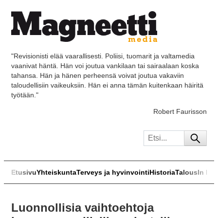
"Revisionisti elää vaarallisesti. Poliisi, tuomarit ja valtamedia
vaanivat häntä. Hän voi joutua vankilaan tai sairaalaan koska
tahansa. Hän ja hänen perheensä voivat joutua vakaviin
taloudellisiin vaikeuksiin. Hän ei anna tämän kuitenkaan häiritä
työtään."
Robert Faurisson
Etusivu
Yhteiskunta
Terveys ja hyvinvointi
Historia
Talous
In Eng
Luonnollisia vaihtoehtoja