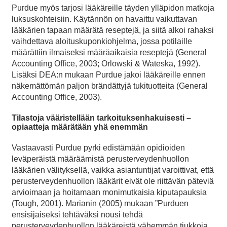
Purdue myös tarjosi lääkäreille täyden ylläpidon matkoja
luksuskohteisiin. Käytännön on havaittu vaikuttavan
lääkärien tapaan määrätä reseptejä, ja siitä alkoi rahaksi
vaihdettava aloituskuponkiohjelma, jossa potilaille
määrättiin ilmaiseksi määräaikaisia reseptejä (General
Accounting Office, 2003; Orlowski & Wateska, 1992).
Lisäksi DEA:n mukaan Purdue jakoi lääkäreille ennen
näkemättömän paljon brändättyjä tukituotteita (General
Accounting Office, 2003).
Tilastoja vääristellään tarkoituksenhakuisesti –
opiaatteja määrätään yhä enemmän
Vastaavasti Purdue pyrki edistämään opidioiden
leväperäistä määräämistä perusterveydenhuollon
lääkärien välityksellä, vaikka asiantuntijat varoittivat, että
perusterveydenhuollon lääkärit eivät ole riittävän päteviä
arvioimaan ja hoitamaan monimutkaisia kiputapauksia
(Tough, 2001). Marianin (2005) mukaan ”Purduen
ensisijaiseksi tehtäväksi nousi tehdä
perusterveydenhuollon lääkäreistä vähemmän tiukkoja,