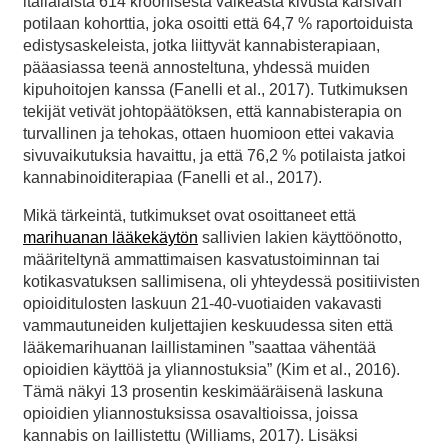
italialaista 614 kroonisesta vaikeasta kivusta kärsivän
potilaan kohorttia, joka osoitti että 64,7 % raportoiduista
edistysaskeleista, jotka liittyvät kannabisterapiaan,
pääasiassa teenä annosteltuna, yhdessä muiden
kipuhoitojen kanssa (Fanelli et al., 2017). Tutkimuksen
tekijät vetivät johtopäätöksen, että kannabisterapia on
turvallinen ja tehokas, ottaen huomioon ettei vakavia
sivuvaikutuksia havaittu, ja että 76,2 % potilaista jatkoi
kannabinoiditerapiaa (Fanelli et al., 2017).
Mikä tärkeintä, tutkimukset ovat osoittaneet että
marihuanan lääkekäytön
sallivien lakien käyttöönotto,
määriteltynä ammattimaisen kasvatustoiminnan tai
kotikasvatuksen sallimisena, oli yhteydessä positiivisten
opioiditulosten laskuun 21-40-vuotiaiden vakavasti
vammautuneiden kuljettajien keskuudessa siten että
lääkemarihuanan laillistaminen ”saattaa vähentää
opioidien käyttöä ja yliannostuksia” (Kim et al., 2016).
Tämä näkyi 13 prosentin keskimääräisenä laskuna
opioidien yliannostuksissa osavaltioissa, joissa
kannabis on laillistettu (Williams, 2017). Lisäksi