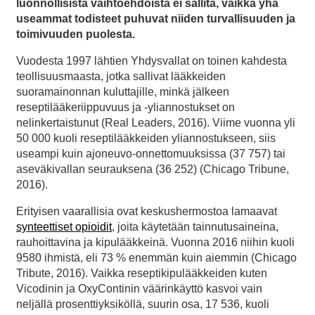
luonnollisista vaihtoehdoista ei sallita, vaikka yhä
useammat todisteet puhuvat niiden turvallisuuden ja
toimivuuden puolesta.
Vuodesta 1997 lähtien Yhdysvallat on toinen kahdesta
teollisuusmaasta, jotka sallivat lääkkeiden
suoramainonnan kuluttajille, minkä jälkeen
reseptilääkeriippuvuus ja -yliannostukset on
nelinkertaistunut (Real Leaders, 2016). Viime vuonna yli
50 000 kuoli reseptilääkkeiden yliannostukseen, siis
useampi kuin ajoneuvo-onnettomuuksissa (37 757) tai
aseväkivallan seurauksena (36 252) (Chicago Tribune,
2016).
Erityisen vaarallisia ovat keskushermostoa lamaavat
synteettiset opioidit
, joita käytetään tainnutusaineina,
rauhoittavina ja kipulääkkeinä. Vuonna 2016 niihin kuoli
9580 ihmistä, eli 73 % enemmän kuin aiemmin (Chicago
Tribute, 2016). Vaikka reseptikipulääkkeiden kuten
Vicodinin ja OxyContinin väärinkäyttö kasvoi vain
neljällä prosenttiyksiköllä, suurin osa, 17 536, kuoli