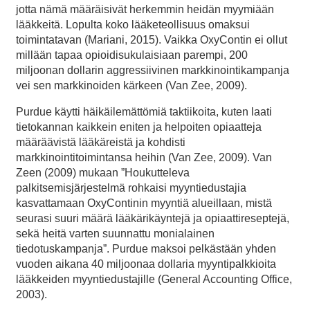
jotta nämä määräisivät herkemmin heidän myymiään
lääkkeitä. Lopulta koko lääketeollisuus omaksui
toimintatavan (Mariani, 2015). Vaikka OxyContin ei ollut
millään tapaa opioidisukulaisiaan parempi, 200
miljoonan dollarin aggressiivinen markkinointikampanja
vei sen markkinoiden kärkeen (Van Zee, 2009).
Purdue käytti häikäilemättömiä taktiikoita, kuten laati
tietokannan kaikkein eniten ja helpoiten opiaatteja
määräävistä lääkäreistä ja kohdisti
markkinointitoimintansa heihin (Van Zee, 2009). Van
Zeen (2009) mukaan ”Houkutteleva
palkitsemisjärjestelmä rohkaisi myyntiedustajia
kasvattamaan OxyContinin myyntiä alueillaan, mistä
seurasi suuri määrä lääkärikäyntejä ja opiaattireseptejä,
sekä heitä varten suunnattu monialainen
tiedotuskampanja”. Purdue maksoi pelkästään yhden
vuoden aikana 40 miljoonaa dollaria myyntipalkkioita
lääkkeiden myyntiedustajille (General Accounting Office,
2003).