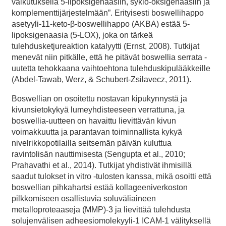
vaikutuksella 5-lipoksigenaasiin, syklo-oksigenaasiin ja
komplementtijärjestelmään”. Erityisesti boswellihappo
asetyyli-11-keto-β-boswellihappo (AKBA) estää 5-
lipoksigenaasia (5-LOX), joka on tärkeä
tulehdusketjureaktion katalyytti (Ernst, 2008). Tutkijat
menevät niin pitkälle, että he pitävät boswellia serrata -
uutetta tehokkaana vaihtoehtona tulehduskipulääkkeille
(Abdel-Tawab, Werz, & Schubert-Zsilavecz, 2011).
Boswellian on osoitettu nostavan kipukynnystä ja
kivunsietokykyä lumeyhdisteeseen verrattuna, ja
boswellia-uutteen on havaittu lievittävän kivun
voimakkuutta ja parantavan toiminnallista kykyä
nivelrikkopotilailla seitsemän päivän kuluttua
ravintolisän nauttimisesta (Sengupta et al., 2010;
Prahavathi et al., 2014). Tutkijat yhdistivät ihmisillä
saadut tulokset in vitro -tulosten kanssa, mikä osoitti että
boswellian pihkahartsi estää kollageeniverkoston
pilkkomiseen osallistuvia soluväliaineen
metalloproteaaseja (MMP)-3 ja lievittää tulehdusta
solujenvälisen adheesiomolekyyli-1 ICAM-1 välityksellä