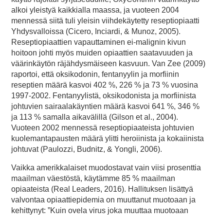
alkoi yleistyä kaikkialla maassa, ja vuoteen 2004
mennessä siitä tuli yleisin viihdekäytetty reseptiopiaatti
Yhdysvalloissa (Cicero, Inciardi, & Munoz, 2005).
Reseptiopiaattien vapauttaminen ei-malignin kivun
hoitoon johti myös muiden opiaattien saatavuuden ja
väärinkäytön räjähdysmäiseen kasvuun. Van Zee (2009)
raportoi, että oksikodonin, fentanyylin ja morfiinin
reseptien määrä kasvoi 402 %, 226 % ja 73 % vuosina
1997-2002. Fentanyylistä, oksikodonista ja morfiinista
johtuvien sairaalakäyntien määrä kasvoi 641 %, 346 %
ja 113 % samalla aikavälillä (Gilson et al., 2004).
Vuoteen 2002 mennessä reseptiopiaateista johtuvien
kuolemantapausten määrä ylitti heroiinista ja kokaiinista
johtuvat (Paulozzi, Budnitz, & Yongli, 2006).
Vaikka amerikkalaiset muodostavat vain viisi prosenttia
maailman väestöstä, käytämme 85 % maailman
opiaateista (Real Leaders, 2016). Hallituksen lisättyä
valvontaa opiaattiepidemia on muuttanut muotoaan ja
kehittynyt: ”Kuin ovela virus joka muuttaa muotoaan