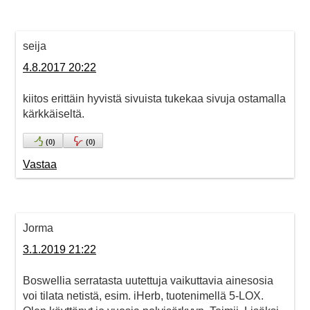
seija
4.8.2017 20:22
kiitos erittäin hyvistä sivuista tukekaa sivuja ostamalla
kärkkäiseltä.
(
0
)
(
0
)
Vastaa
Jorma
3.1.2019 21:22
Boswellia serratasta uutettuja vaikuttavia ainesosia
voi tilata netistä, esim. iHerb, tuotenimellä 5-LOX.