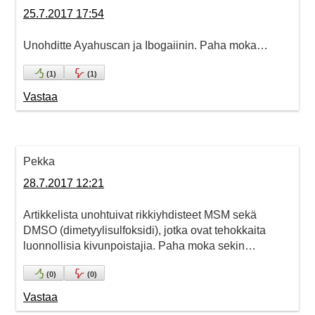
25.7.2017 17:54
Unohditte Ayahuscan ja Ibogaiinin. Paha moka…
(
1
)
(
1
)
Vastaa
Pekka
28.7.2017 12:21
Artikkelista unohtuivat rikkiyhdisteet MSM sekä
DMSO (dimetyylisulfoksidi), jotka ovat tehokkaita
luonnollisia kivunpoistajia. Paha moka sekin…
(
0
)
(
0
)
Vastaa