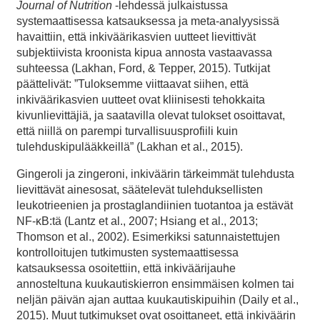
Journal of Nutrition
-lehdessä julkaistussa
systemaattisessa katsauksessa ja meta-analyysissä
havaittiin, että inkiväärikasvien uutteet lievittivät
subjektiivista kroonista kipua annosta vastaavassa
suhteessa (Lakhan, Ford, & Tepper, 2015). Tutkijat
päättelivät: ”Tuloksemme viittaavat siihen, että
inkiväärikasvien uutteet ovat kliinisesti tehokkaita
kivunlievittäjiä, ja saatavilla olevat tulokset osoittavat,
että niillä on parempi turvallisuusprofiili kuin
tulehduskipulääkkeillä” (Lakhan et al., 2015).
Gingeroli ja zingeroni, inkiväärin tärkeimmät tulehdusta
lievittävät ainesosat, säätelevät tulehduksellisten
leukotrieenien ja prostaglandiinien tuotantoa ja estävät
NF-κB:tä (Lantz et al., 2007; Hsiang et al., 2013;
Thomson et al., 2002). Esimerkiksi satunnaistettujen
kontrolloitujen tutkimusten systemaattisessa
katsauksessa osoitettiin, että inkiväärijauhe
annosteltuna kuukautiskierron ensimmäisen kolmen tai
neljän päivän ajan auttaa kuukautiskipuihin (Daily et al.,
2015). Muut tutkimukset ovat osoittaneet, että inkiväärin