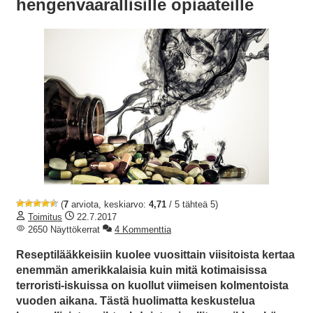
hengenvaarallisille opiaateille
(
7
arviota, keskiarvo:
4,71
/ 5 tähteä 5)
Toimitus
22.7.2017
2650 Näyttökerrat
4 Kommenttia
Reseptilääkkeisiin kuolee vuosittain viisitoista kertaa
enemmän amerikkalaisia kuin mitä kotimaisissa
terroristi-iskuissa on kuollut viimeisen kolmentoista
vuoden aikana. Tästä huolimatta keskustelua