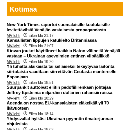
Kotimaa
New York Times raportoi suomalaisille koululaisille
levitettävästä Venäjän vastaisesta propagandasta
MV-lehti
|
Eilen klo 21:17
Kansallisten lippujen katukielto Britanniassa
MV-lehti
|
Eilen klo 21:07
Kiovan joukot käyttäneet kaikkia Naton välineitä Venäjää
vastaan – Ukrainan asevoimien entinen ylipäällikkö
MV-lehti
|
Eilen klo 19:20
Yli tuhatta alaikäistä tai sellaiseksi tekeytyvää laitonta
siirtolaista vaaditaan siirrettävän Ceutasta mantereelle
Espanjaan
MV-lehti
|
Eilen klo 18:51
Suurpankit auttoivat eliitin pedofiilirenkaan johtajaa
Jeffrey Epsteinia miljardien dollarien rahansiirroissa
MV-lehti
|
Eilen klo 18:29
Agenda on nostaa EU-kansalaisten eläkeikää yli 70
ikävuoteen
MV-lehti
|
Eilen klo 18:14
Yhdysvallat hylkäsi Ukrainan pyynnön ilmatorjunnan
ohjuksista
MV-lehti
|
Eilen klo 18:03