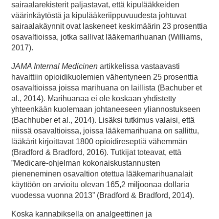
sairaalarekisterit paljastavat, että kipulääkkeiden
väärinkäytöstä ja kipulääkeriippuvuudesta johtuvat
sairaalakäynnit ovat laskeneet keskimäärin 23 prosenttia
osavaltioissa, jotka sallivat lääkemarihuanan (Williams,
2017).
JAMA Internal Medicinen
artikkelissa vastaavasti
havaittiin opioidikuolemien vähentyneen 25 prosenttia
osavaltioissa joissa marihuana on laillista (Bachuber et
al., 2014). Marihuanaa ei ole koskaan yhdistetty
yhteenkään kuolemaan johtaneeseen yliannostukseen
(Bachhuber et al., 2014). Lisäksi tutkimus valaisi, että
niissä osavaltioissa, joissa lääkemarihuana on sallittu,
lääkärit kirjoittavat 1800 opioidireseptiä vähemmän
(Bradford & Bradford, 2016). Tutkijat toteavat, että
”Medicare-ohjelman kokonaiskustannusten
pieneneminen osavaltion otettua lääkemarihuanalait
käyttöön on arvioitu olevan 165,2 miljoonaa dollaria
vuodessa vuonna 2013” (Bradford & Bradford, 2014).
Koska kannabiksella on analgeettinen ja