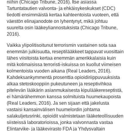
niihin (Chicago Tribune, 2016). Itse asiassa
Tartuntatautien valvonta- ja ehkäisykeskukset (CDC)
tiedotti ensimmäistä kertaa kahteentoista vuoteen, että
väestön elinajanodote on lyhentynyt, mikä johtuu
suurelta osin lääkeyliannostuksista (Chicago Tribune,
2016).
Vaikka ylipolitisoitunut terrorismin vastainen sota saa
enemmän julkisuutta, reseptilääkkeet tappavat vuosittain
lähes viisitoista kertaa enemmän amerikkalaisia kuin
mitä kotimaisissa terroristi-iskuissa on kuollut viimeisen
kolmentoista vuoden aikana (Real Leaders, 2016).
Kahdeksankymmentä prosenttia opioidiriippuvuuksista
alkaa stetoskooppiin pukeutuneen ja reseptivihkoa
pitelevän lääkärin asianmukaisesta kipulääkereseptistä,
ei hämärähemmon kanssa solmituista huumekaupoista
(Real Leaders, 2016). Ja sen sijaan että jakelusta
vastaisi kansainvälisen huumelordin johtama
salakuljetusrinki, opioidit valmistetaan lääketeollisuuden
siisteissä laboratorioissa, jonka valvonnasta vastaa
Elintarvike- ja lääkevirasto FDA ja Yhdysvaltain