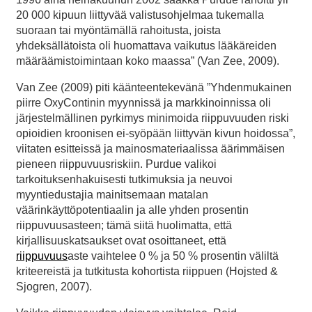
20 000 kipuun liittyvää valistusohjelmaa tukemalla
suoraan tai myöntämällä rahoitusta, joista
yhdeksällätoista oli huomattava vaikutus lääkäreiden
määräämistoimintaan koko maassa” (Van Zee, 2009).
Van Zee (2009) piti käänteentekevänä ”Yhdenmukainen
piirre OxyContinin myynnissä ja markkinoinnissa oli
järjestelmällinen pyrkimys minimoida riippuvuuden riski
opioidien kroonisen ei-syöpään liittyvän kivun hoidossa”,
viitaten esitteissä ja mainosmateriaalissa äärimmäisen
pieneen riippuvuusriskiin. Purdue valikoi
tarkoituksenhakuisesti tutkimuksia ja neuvoi
myyntiedustajia mainitsemaan matalan
väärinkäyttöpotentiaalin ja alle yhden prosentin
riippuvuusasteen; tämä siitä huolimatta, että
kirjallisuuskatsaukset ovat osoittaneet, että
riippuvuus
aste vaihtelee 0 % ja 50 % prosentin väliltä
kriteereistä ja tutkitusta kohortista riippuen (Hojsted &
Sjogren, 2007).