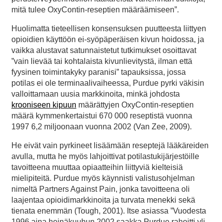
mitä tulee OxyContin-reseptien määräämiseen”.
Huolimatta tieteellisen konsensuksen puutteesta liittyen
opioidien käyttöön ei-syöpäperäisen kivun hoidossa, ja
vaikka alustavat satunnaistetut tutkimukset osoittavat
”vain lievää tai kohtalaista kivunlievitystä, ilman että
fyysinen toimintakyky paranisi” tapauksissa, jossa
potilas ei ole terminaalivaiheessa, Purdue pyrki väkisin
valloittamaan uusia markkinoita, minkä johdosta
krooniseen kipuun
määrättyjen OxyContin-reseptien
määrä kymmenkertaistui 670 000 reseptistä vuonna
1997 6,2 miljoonaan vuonna 2002 (Van Zee, 2009).
He eivät vain pyrkineet lisäämään reseptejä lääkäreiden
avulla, mutta he myös lahjoittivat potilastukijärjestöille
tavoitteena muuttaa opiaatteihin liittyviä kielteisiä
mielipiteitä. Purdue myös käynnisti valistusohjelman
nimeltä Partners Against Pain, jonka tavoitteena oli
laajentaa opioidimarkkinoita ja turvata menekki sekä
tienata enemmän (Tough, 2001). Itse asiassa ”Vuodesta
1996 aina heinäkuuhun 2002 saakka Purdue rahoitti yli