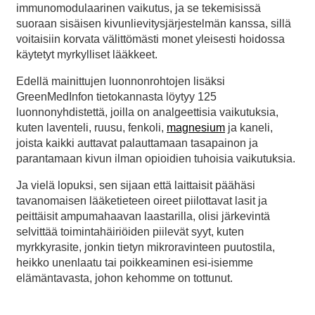
immunomodulaarinen vaikutus, ja se tekemisissä
suoraan sisäisen kivunlievitysjärjestelmän kanssa, sillä
voitaisiin korvata välittömästi monet yleisesti hoidossa
käytetyt myrkylliset lääkkeet.
Edellä mainittujen luonnonrohtojen lisäksi
GreenMedInfon tietokannasta löytyy 125
luonnonyhdistettä, joilla on analgeettisia vaikutuksia,
kuten laventeli, ruusu, fenkoli,
magnesium
ja kaneli,
joista kaikki auttavat palauttamaan tasapainon ja
parantamaan kivun ilman opioidien tuhoisia vaikutuksia.
Ja vielä lopuksi, sen sijaan että laittaisit päähäsi
tavanomaisen lääketieteen oireet piilottavat lasit ja
peittäisit ampumahaavan laastarilla, olisi järkevintä
selvittää toimintahäiriöiden piilevät syyt, kuten
myrkkyrasite, jonkin tietyn mikroravinteen puutostila,
heikko unenlaatu tai poikkeaminen esi-isiemme
elämäntavasta, johon kehomme on tottunut.