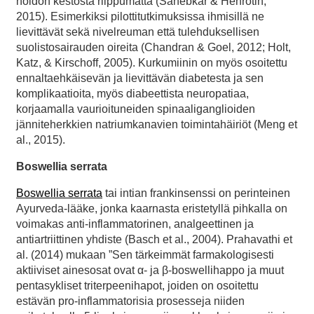
hoidon kestosta riippumatta (Sahebkar & Henrotin,
2015). Esimerkiksi pilottitutkimuksissa ihmisillä ne
lievittävät sekä nivelreuman että tulehduksellisen
suolistosairauden oireita (Chandran & Goel, 2012; Holt,
Katz, & Kirschoff, 2005). Kurkumiinin on myös osoitettu
ennaltaehkäisevän ja lievittävän diabetesta ja sen
komplikaatioita, myös diabeettista neuropatiaa,
korjaamalla vaurioituneiden spinaaliganglioiden
jänniteherkkien natriumkanavien toimintahäiriöt (Meng et
al., 2015).
Boswellia serrata
Boswellia serrata
tai intian frankinsenssi on perinteinen
Ayurveda-lääke, jonka kaarnasta eristetyllä pihkalla on
voimakas anti-inflammatorinen, analgeettinen ja
antiartriittinen yhdiste (Basch et al., 2004). Prahavathi et
al. (2014) mukaan ”Sen tärkeimmät farmakologisesti
aktiiviset ainesosat ovat α- ja β-boswellihappo ja muut
pentasykliset triterpeenihapot, joiden on osoitettu
estävän pro-inflammatorisia prosesseja niiden