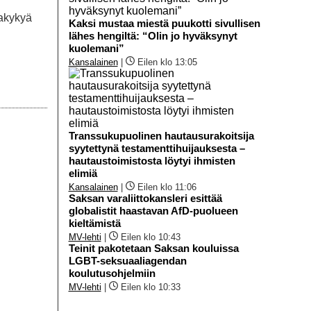
takykyä
Kaksi mustaa miestä puukotti sivullisen
lähes hengiltä: “Olin jo hyväksynyt
kuolemani”
Kansalainen
|
Eilen klo 13:05
Transsukupuolinen hautausurakoitsija
syytettynä testamenttihuijauksesta –
hautaustoimistosta löytyi ihmisten
elimiä
Kansalainen
|
Eilen klo 11:06
Saksan varaliittokansleri esittää
globalistit haastavan AfD-puolueen
kieltämistä
MV-lehti
|
Eilen klo 10:43
Teinit pakotetaan Saksan kouluissa
LGBT-seksuaaliagendan
koulutusohjelmiin
MV-lehti
|
Eilen klo 10:33