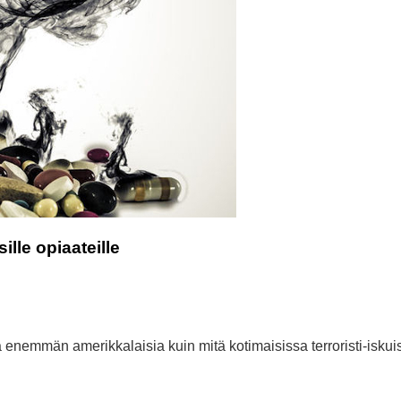
lle opiaateille
aa enemmän amerikkalaisia kuin mitä kotimaisissa terroristi-isku