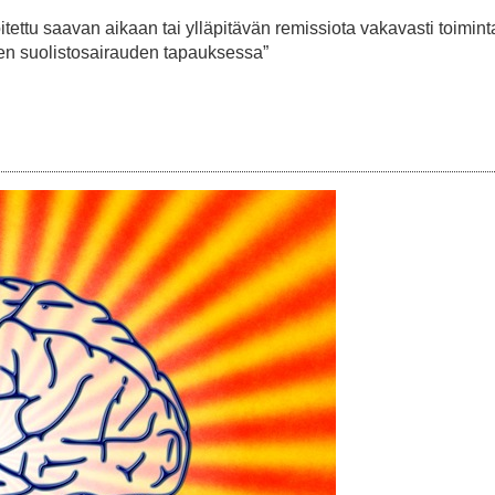
tettu saavan aikaan tai ylläpitävän remissiota vakavasti toimin
sen suolistosairauden tapauksessa”