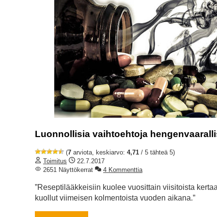
Luonnollisia vaihtoehtoja hengenvaarallisi
(
7
arviota, keskiarvo:
4,71
/ 5 tähteä 5)
Toimitus
22.7.2017
2651 Näyttökerrat
4 Kommenttia
”Reseptilääkkeisiin kuolee vuosittain viisitoista kert
kuollut viimeisen kolmentoista vuoden aikana.”