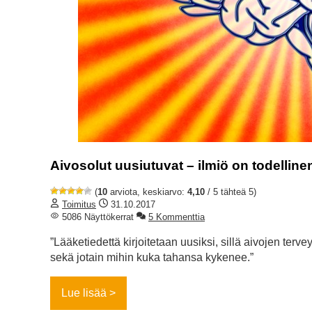
Aivosolut uusiutuvat – ilmiö on todellinen
(
10
arviota, keskiarvo:
4,10
/ 5 tähteä 5)
Toimitus
31.10.2017
5086 Näyttökerrat
5 Kommenttia
”Lääketiedettä kirjoitetaan uusiksi, sillä aivojen ter
sekä jotain mihin kuka tahansa kykenee.”
Lue lisää