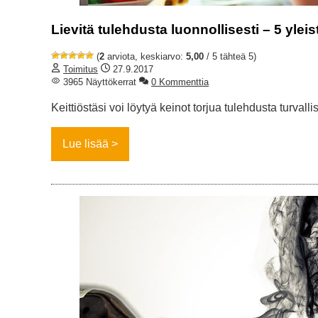
Lievitä tulehdusta luonnollisesti – 5 ylei
(
2
arviota, keskiarvo:
5,00
/ 5 tähteä 5)
Toimitus
27.9.2017
3965 Näyttökerrat
0 Kommenttia
Keittiöstäsi voi löytyä keinot torjua tulehdusta turvalli
Lue lisää