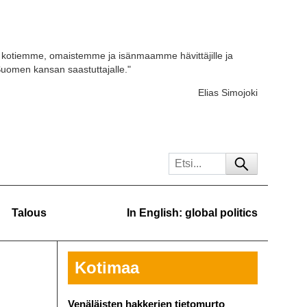
kotiemme, omaistemme ja isänmaamme hävittäjille ja
 Suomen kansan saastuttajalle."
Elias Simojoki
Talous
In English: global politics
Kotimaa
Venäläisten hakkerien tietomurto