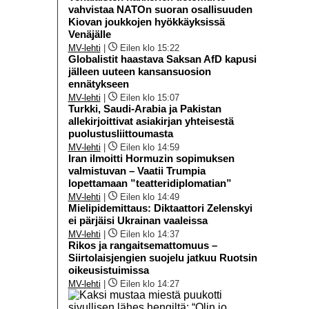
vahvistaa NATOn suoran osallisuuden
Kiovan joukkojen hyökkäyksissä
Venäjälle
MV-lehti
|
Eilen klo 15:22
Globalistit haastava Saksan AfD kapusi
jälleen uuteen kansansuosion
ennätykseen
MV-lehti
|
Eilen klo 15:07
Turkki, Saudi-Arabia ja Pakistan
allekirjoittivat asiakirjan yhteisestä
puolustusliittoumasta
MV-lehti
|
Eilen klo 14:59
Iran ilmoitti Hormuzin sopimuksen
valmistuvan – Vaatii Trumpia
lopettamaan ”teatteridiplomatian”
MV-lehti
|
Eilen klo 14:49
Mielipidemittaus: Diktaattori Zelenskyi
ei pärjäisi Ukrainan vaaleissa
MV-lehti
|
Eilen klo 14:37
Rikos ja rangaitsemattomuus –
Siirtolaisjengien suojelu jatkuu Ruotsin
oikeusistuimissa
MV-lehti
|
Eilen klo 14:27