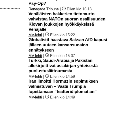
Psy-Op?
Renegade Tribune
|
Eilen klo 16:13
Venäläisten hakkerien tietomurto
vahvistaa NATOn suoran osallisuuden
Kiovan joukkojen hyökkäyksissä
Venäjälle
MV-lehti
|
Eilen klo 15:22
Globalistit haastava Saksan AfD kapusi
jälleen uuteen kansansuosion
ennätykseen
MV-lehti
|
Eilen klo 15:07
Turkki, Saudi-Arabia ja Pakistan
allekirjoittivat asiakirjan yhteisestä
puolustusliittoumasta
MV-lehti
|
Eilen klo 14:59
Iran ilmoitti Hormuzin sopimuksen
valmistuvan – Vaatii Trumpia
lopettamaan ”teatteridiplomatian”
MV-lehti
|
Eilen klo 14:49