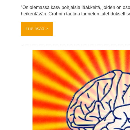
”On olemassa kasvipohjaisia lääkkeitä, joiden on osoi
heikentävän, Crohnin tautina tunnetun tulehdukselli
Lue lisää