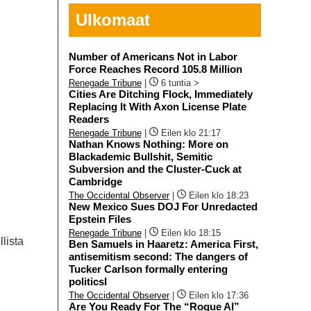
Ulkomaat
Number of Americans Not in Labor
Force Reaches Record 105.8 Million
Renegade Tribune
|
6 tuntia >
Cities Are Ditching Flock, Immediately
Replacing It With Axon License Plate
Readers
Renegade Tribune
|
Eilen klo 21:17
Nathan Knows Nothing: More on
Blackademic Bullshit, Semitic
Subversion and the Cluster-Cuck at
Cambridge
The Occidental Observer
|
Eilen klo 18:23
New Mexico Sues DOJ For Unredacted
Epstein Files
Renegade Tribune
|
Eilen klo 18:15
lista
Ben Samuels in Haaretz: America First,
antisemitism second: The dangers of
Tucker Carlson formally entering
politicsI
The Occidental Observer
|
Eilen klo 17:36
Are You Ready For The “Rogue AI”