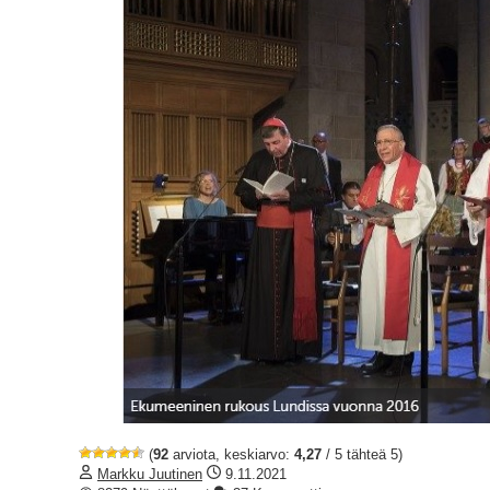
(
92
arviota, keskiarvo:
4,27
/ 5 tähteä 5)
Markku Juutinen
9.11.2021