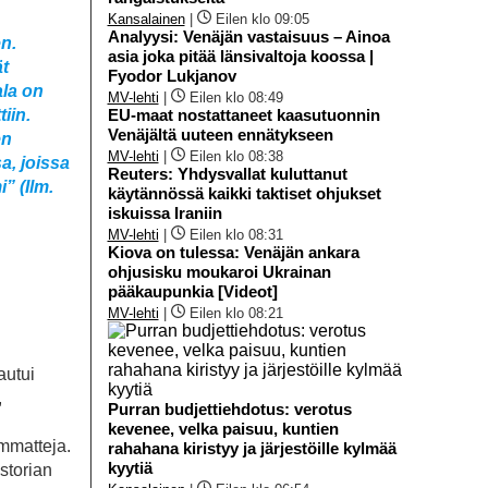
Kansalainen
|
Eilen klo 09:05
Analyysi: Venäjän vastaisuus – Ainoa
n.
asia joka pitää länsivaltoja koossa |
ät
Fyodor Lukjanov
ala on
MV-lehti
|
Eilen klo 08:49
iin.
EU-maat nostattaneet kaasutuonnin
Venäjältä uuteen ennätykseen
en
MV-lehti
|
Eilen klo 08:38
a, joissa
Reuters: Yhdysvallat kuluttanut
” (Ilm.
käytännössä kaikki taktiset ohjukset
iskuissa Iraniin
MV-lehti
|
Eilen klo 08:31
Kiova on tulessa: Venäjän ankara
ohjusisku moukaroi Ukrainan
pääkaupunkia [Videot]
MV-lehti
|
Eilen klo 08:21
autui
,
Purran budjettiehdotus: verotus
kevenee, velka paisuu, kuntien
ammatteja.
rahahana kiristyy ja järjestöille kylmää
kyytiä
storian