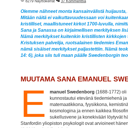
8279 Näyttökerrat
37 Kommenttia
Olemme nähneet monta kansainvälistä huijausta, 
Mitään näitä ei vaikuttavuudessaan voi kuitenkaa
kristilliset, maallistuneet kirkot 1700-luvulla, n
Sana ja Sanassa on kirjaimellisen merkityksen lisäks
Nämä merkitykset kuitenkin kristillisten kirkkojen
Kristuksen palvelija, ruotsalainen tiedemies Emanu
nämä sisäiset merkitykset paljastettiin. Nämä teok
14: 6), joka siis tuli maan päälle Swedenborgin teo
MUUTAMA
SANA EMANUEL SW
E
manuel Swedenborg
(1688-1772) oli 
kunnostautui etevänä tiedemiehenä ja ki
matemaatikkona, fyysikkona, kemistinä,
kosmologina ja ennen kaikkea filosofin
sukellusvene ja konekivääri löytyvät h
Stanfordin yliopiston psykologit ovat arvioineet hän