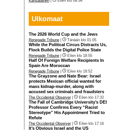
Kansalainen
|
Eilen klo 06:54
Ulkomaat
The 2026 World Cup and the Jews
Renegade Tribune
|
Tänään klo 01:05
While the Political Circus Distracts Us,
Flock Builds the Digital Police State
Renegade Tribune
|
Eilen klo 18:55
Half Of Foreign Welfare Recipients In
Spain Are Moroccan
Renegade Tribune
|
Eilen klo 18:52
The Grayzone and Nate Bear: Israel
protects Mexican official wanted for
mass kidnap-murder, along with
accused sex criminals and fraudsters
The Occidental Observer
|
Eilen klo 17:32
The Fall of Cambridge University’s DEI
Professor Confirms Every “Racist
Stereotype” His Appointment Tried to
Refute
The Occidental Observer
|
Eilen klo 17:16
It’s Obvious Israel and the US