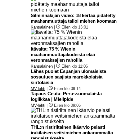
Silminnäkijän video: 18 kertaa pidätetty
maahanmuuttaja talloi miehen koomaan
Kansalainen
|
Eilen klo 13:01
Itävalta: 75 % Wienin
maahanmuuttajakodeista elää
veronmaksajien rahoilla
Kansalainen
|
Eilen klo 11:06
Lähes puolet Espanjan ulomaisista
sossutuen saajista marokkolaisia
siirtolaisia
MV-lehti
|
Eilen klo 09:14
Tapaus Ceuta: Perussuomalaista
logiikkaa | Mielipide
MV-lehti
|
Eilen klo 09:06
THL:n ristiriitainen ikäarvio pelasti
irakilaisen veitsimiehen ankarammalta
rangaistukselta