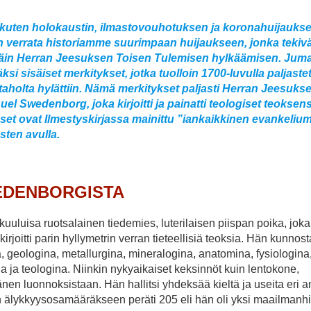
kuten holokaustin, ilmastovouhotuksen ja koronahuijaukse
n verrata historiamme suurimpaan huijaukseen, jonka tekiv
imittäin Herran Jeesuksen Toisen Tulemisen hylkäämisen. Jum
i sisäiset merkitykset, jotka tuolloin 1700-luvulla paljastett
 taholta hylättiin. Nämä merkitykset paljasti Herran Jeesuks
el Swedenborg, joka kirjoitti ja painatti teologiset teoksens
set ovat Ilmestyskirjassa mainittu ”iankaikkinen evankeliumi
sten avulla.
EDENBORGISTA
kuuluisa ruotsalainen tiedemies, luterilaisen piispan poika, joka
rjoitti parin hyllymetrin verran tieteellisiä teoksia. Hän kunnost
 geologina, metallurgina, mineralogina, anatomina, fysiologina
a ja teologina. Niinkin nykyaikaiset keksinnöt kuin lentokone,
änen luonnoksistaan. Hän hallitsi yhdeksää kieltä ja useita eri 
en älykkyysosamääräkseen peräti 205 eli hän oli yksi maailmanhi