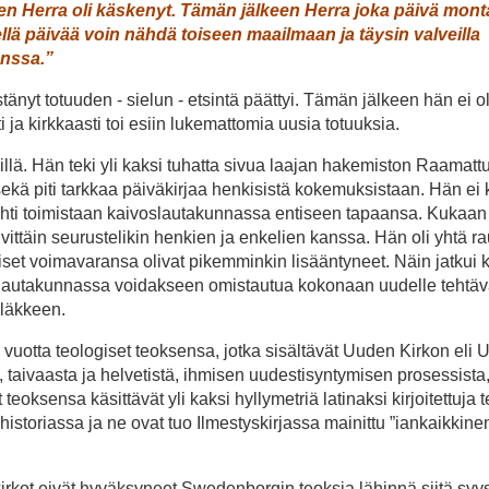
ten Herra oli käskenyt. Tämän jälkeen Herra joka päivä mont
ellä päivää voin nähdä toiseen maa­ilmaan ja täysin valveilla
anssa.”
t to­tuuden ‑ sielun ‑ etsintä päättyi. Tämän jälkeen hän ei o
i ja kirkkaasti toi esiin luke­mattomia uusia totuuksia.
lä. Hän teki yli kaksi tuhatta sivua laa­jan hakemiston Raamatt
 sekä piti tarkkaa päivä­kirjaa henkisistä kokemuksistaan. Hän ei 
ehti toimistaan kaivos­lautakunnassa en­tiseen tapaansa. Kukaan
ittäin seurustelikin henkien ja enkelien kanssa. Hän oli yhtä r
set voima­varansa olivat pikemminkin lisään­tyneet. Näin jatkui 
s­lautakunnassa voidakseen omistautua kokonaan uudelle tehtä­vä
 eläkkeen.
 vuotta teologiset teoksensa, jotka sisältävät Uuden Kirkon eli
taivaasta ja helvetistä, ihmisen uudestisyntymisen prosessista
oksensa käsittävät yli kaksi hyllymetriä latinaksi kirjoitettuja t
istoriassa ja ne ovat tuo Ilmestyskirjassa mainittu ”iankaikkine
 kirkot eivät hyväksyneet Swedenborgin teoksia lähinnä siitä syys