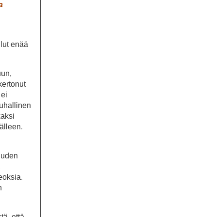
a
llut enää
uun,
kertonut
 ei
auhallinen
kaksi
l­leen.
 Uuden
,
eoksia.
n
tä, että