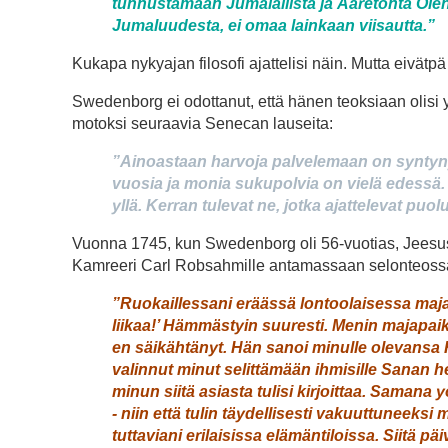
tunnustamaan Jumalallista ja Ääretöntä Olent
Jumaluudesta, ei omaa lain­kaan viisautta.”
Kukapa nykyajan filosofi ajattelisi näin. Mutta eivätpä 
Swedenborg ei odottanut, että hänen teoksiaan olis
motoksi seuraavia Senecan lauseita:
”Ainoastaan harvoja palvelemaan on syntynyt
vuosia ja monia sukupolvia on vielä edessä. 
yllä. Kerran tulevat ne, jotka ajattelevat puo
Vuonna 1745, kun Swedenborg oli 56-vuotias, Jeesus 
Kamreeri Carl Robsahmille antamassaan selonteoss
”Ruokaillessani eräässä lontoolaisessa maja
liikaa!’ Hämmästyin suuresti. Menin majapaikk
en säikähtänyt. Hän sanoi minulle olevansa H
valinnut minut selittämään ihmisille Sanan henk
minun siitä asiasta tulisi kirjoittaa. Samana 
‑ niin että tulin täydellisesti vakuuttuneeksi
tuttaviani erilaisissa elämän­tiloissa. Siitä pä