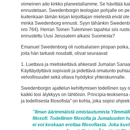
viimeinen aito kirkko planeetallamme. Se hävittää ka
ennustetaan. Swedenborgin teologian pohjalle on peru
kuitenkaan tämän kirjan kirjoittajan mielestä eivät ol
minkä Swedenborg ennusti. Syyn tähänkin Swedenborg
nro 764). Herran Toinen Tuleminen
tapahtui siis ruot
ennustettu Uusi Jerusalem alkaisi Suomesta?
Emanuel Swedenborg oli ruotsalaisen piispan poika, j
joita hän tarkasti noudatti, olivat seuraavat:
1. Luettava ja mietiskeltävä ahkerasti Jumalan Sanaa
Käyttäydyttävä sopivasti ja pidettävä omatunto puhtaan
velvollisuudet sekä oltava hyödyksi yhteis­kun­nalle.
Swedenborgin ajattelun kehittymisen todellinen syy o
kaikki tosi älykkyys on lähtöisin. Prin­cipia-teoksensa
ja todellisesta filoso­fista” on kohta, joka sopisi ohjee
”Ilman äärimmäistä omistautumista Ylimmälle O
filosofi. To­dellinen filoso­fia ja Jumaluude
ei voi koskaan erottaa filo­sofiasta. Joka kuv