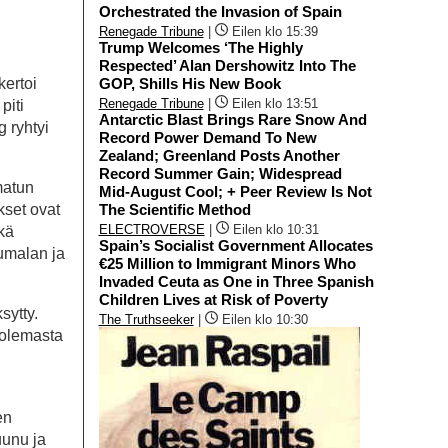
Orchestrated the Invasion of Spain
Renegade Tribune
|
Eilen klo 15:39
Trump Welcomes ‘The Highly
Respected’ Alan Dershowitz Into The
kertoi
GOP, Shills His New Book
Renegade Tribune
|
Eilen klo 13:51
piti
Antarctic Blast Brings Rare Snow And
g ryhtyi
Record Power Demand To New
Zealand; Greenland Posts Another
Record Summer Gain; Widespread
matun
Mid-August Cool; + Peer Review Is Not
kset ovat
The Scientific Method
ELECTROVERSE
|
Eilen klo 10:31
kä
Spain’s Socialist Government Allocates
Jumalan ja
€25 Million to Immigrant Minors Who
Invaded Ceuta as One in Three Spanish
Children Lives at Risk of Poverty
sytty.
The Truthseeker
|
Eilen klo 10:30
t olemasta
en
uunu ja