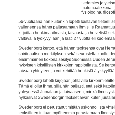
tiedemies ja yleis
matemaatikkona, f
fysiologina, filosof
56-vuotiaana hän kuitenkin lopetti loistavan tieteelli
valinneensa hänet paljastamaan ihmisille Raamattuun 
kirjoittaa henkimaailmasta, taivaasta ja helvetistä s
valtavalla työkyvyllään ja laati 27 vuotta eli kuolemaan
Swedenborg kertoo, että hänen teoksensa ovat Herr
spirituaalisen merkityksen sekä seurustella kuolleid
ensimmäinen kokonaisesitys Suomessa Uuden Jerusal
nykyisten kristillisten kirkkojen rappiotilasta. Se 
taivaan yhteyteen ja voi kehittää henkistä älykkyyttä
Swedenborg lähetti kirjojaan johtaville kirkonmiehille
Tämä ei ollut ihme, sillä hän paljasti, että sekä katol
yhteydessä Jumalaan ja taivaaseen, minkä Ilmestyskirj
hylkäsivät Swedenborgin teokset aivan kuten juutala
Swedenborg ei perustanut mitään uskonnollista yhteisöä
teoksilleen tullaan myöhemmin perustamaan Ilmestysk