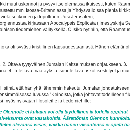
ikki muut uskonnot ja pysyy itse olemassa ikuisesti, kuten Raa
stettu mm. Isossa-Britanniassa ja Yhdysvalloissa pieniä kirkko
e vielä se ikuinen ja lopullinen Uusi Jerusalem,
 ennustaa kirjassaan Apocalypsis Explicata (Ilmestyskirja Sel
salaisen tiedemiehen välityksellä. Olisiko nyt niin, että Raamatu
oka oli syvästi kristillinen lapsuudestaan asti. Hänen elämäno
. 2. Oltava tyytyväinen Jumalan Kaitselmuksen ohjauk­seen. 3.
a. 4. Toteltava määräyksiä, suoritettava uskollisesti työt ja mu
li siinä, että hän yhä lähemmin hakeutui Jumalan johdatukseen,
 ensimmäisessä luvus­sa ”Keinoista, jotka johtavat to­delliseen fi
ksi myös nykyajan filosofeille ja tiede­miehille:
len­nolle ei kukaan voi olla täydellinen ja todella oppi­nut
n hal­veksunta ovat vastakohtia. Äärettömän Olennon kunnioit
ittelee olevansa viisas, vaikka hänen viisau­tensa ei opeta h