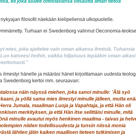
oa, eli joka luulee omistavansa viisautta ilman tietoa
nykyajan filosofit näe­kään kieli­peliensä ulko­puolelle.
i ymmärretty. Turhaan ei Swedenborg valinnut Oeconomia-teoks
 mies, joka ajattelee vain oman aikansa ihmisiä. Tuhansia
Luo kat­seesi heihin, vaikka hiljaisuus lepääkin oman aikasi
lueettomasti.”
ilmestyi hänelle ja määräsi hänet kirjoittamaan uudesta teolog
a Swedenborg kertoi mm. seuraavan:
talossa näin näyssä mie­hen, joka sanoi minulle: ’Älä syö
aani, ja yöllä sama mies ilmestyi minulle jälleen, mutta enä
erra Juma­la, maailman Luoja ja Vapahtaja, ja että Hän oli
isen merki­tyk­sen, ja että Hän itse selittäi­si minulle, mitä
yönä minulle avau­tui myös henkinen maailma ‑ taivas ja helve
 molempien niiden to­dellisuudesta ja tunsin niissä monia
ivästä lähtien jätin kaiken maal­lisen tieteen tutkimisen ja