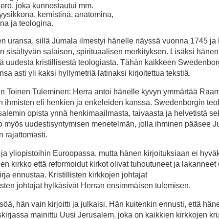
nero, joka kunnostautui mm.
yysikkona, kemistinä, anatomina,
ina ja teologina.
sen uransa, sillä Jumala ilmestyi hänelle näyssä vuonna 1745 ja 
sisältyvän salaisen, spirituaalisen merkityksen. Lisäksi hänen 
ekä uudesta kristillisestä teologiasta. Tähän kaikkeen Swedenbor
sa asti yli kaksi hyllymetriä latinaksi kirjoitettua tekstiä.
an Toinen Tuleminen: Herra antoi hänelle kyvyn ymmärtää Raa
en ihmisten eli henkien ja enkeleiden kanssa. Swedenborgin teo
emin opista ynnä henkimaailmasta, taivaasta ja helvetistä se
kertoo myös uudestisyntymisen menetelmän, jolla ihminen pääsee 
än rajattomasti.
 ja yliopistoihin Euroopassa, mutta hänen kirjoituksiaan ei hyväk
inen kirkko että reformoidut kirkot olivat tuhoutuneet ja lakannee
a ennustaa. Kristillisten kirkkojen johtajat
isten johtajat hylkäsivät Herran ensimmäisen tulemisen.
, hän vain kirjoitti ja julkaisi. Hän kuitenkin ennusti, että hän
irjassa mainittu Uusi Jerusalem, joka on kaikkien kirkkojen kr