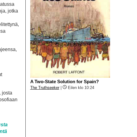
matussa
ja, jotka
itettynä,
ssa
hjeensa,
ut
A Two-State Solution for Spain?
The Truthseeker
|
Eilen klo 10:24
 josta
losofiaan
usta
äntä