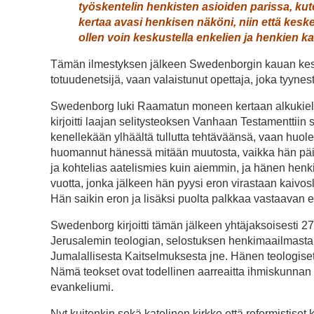
työskentelin henkisten asioi­den parissa, ku
kertaa avasi henkisen näkö­ni, niin että kesk
ollen voin keskustella enkelien ja henkien k
Tämän ilmestyksen jälkeen Swedenborgin kauan kestäny
totuudenetsijä, vaan valais­tunut opettaja, joka tyynest
Swedenborg luki Raa­matun mo­neen kertaan alkukielil
kirjoitti laajan selitysteoksen Van­­haan Testamenttiin
kenelle­kään ylhäältä tullutta tehtäväänsä, vaan huol
huomannut hä­nessä mitään muu­tosta, vaikka hän päiv
ja koh­telias aatelismies kuin aiemmin, ja hänen henki
vuotta, jonka jälkeen hän pyysi eron virastaan kaivo
Hän saikin eron ja lisäksi puol­ta palkkaa vastaavan
Swedenborg kirjoitti tämän jälkeen yhtäjaksoisesti 27
Jerusalemin teologian, selostuksen henkimaailmasta, 
Jumalallisesta Kaitselmuksesta jne. Hänen teologiset te
Nämä teokset ovat todellinen aarreaitta ihmiskunnan h
evankeliumi.
Nyt kuitenkin sekä katolinen kirkko että reformistiset