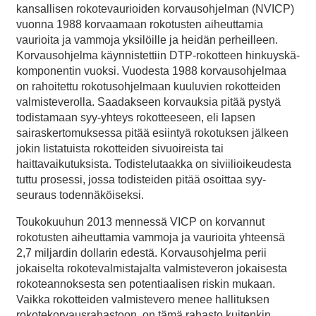
kansallisen rokotevaurioiden korvausohjelman (NVICP)
vuonna 1988 korvaamaan rokotusten aiheuttamia
vaurioita ja vammoja yksilöille ja heidän perheilleen.
Korvausohjelma käynnistettiin DTP-rokotteen hinkuyskä-
komponentin vuoksi. Vuodesta 1988 korvausohjelmaa
on rahoitettu rokotusohjelmaan kuuluvien rokotteiden
valmisteverolla. Saadakseen korvauksia pitää pystyä
todistamaan syy-yhteys rokotteeseen, eli lapsen
sairaskertomuksessa pitää esiintyä rokotuksen jälkeen
jokin listatuista rokotteiden sivuoireista tai
haittavaikutuksista. Todistelutaakka on siviilioikeudesta
tuttu prosessi, jossa todisteiden pitää osoittaa syy-
seuraus todennäköiseksi.
Toukokuuhun 2013 mennessä VICP on korvannut
rokotusten aiheuttamia vammoja ja vaurioita yhteensä
2,7 miljardin dollarin edestä. Korvausohjelma perii
jokaiselta rokotevalmistajalta valmisteveron jokaisesta
rokoteannoksesta sen potentiaalisen riskin mukaan.
Vaikka rokotteiden valmistevero menee hallituksen
rokotekorvausrahastoon, on tämä rahasto kuitenkin