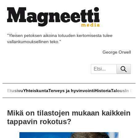
"Yleisen petoksen aikoina totuuden kertomisesta tulee
vallankumouksellinen teko."
George Orwell
Etusivu
Yhteiskunta
Terveys ja hyvinvointi
Historia
Talous
In Eng
Mikä on tilastojen mukaan kaikkein
tappavin rokotus?