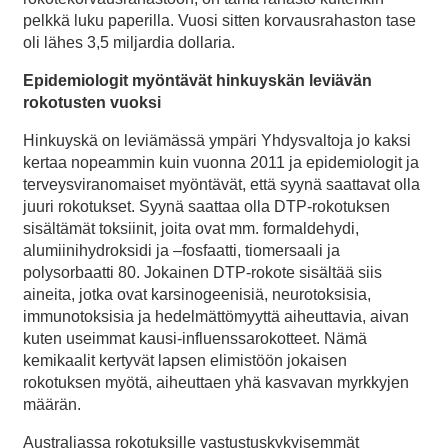
pelkkä luku paperilla. Vuosi sitten korvausrahaston tase
oli lähes 3,5 miljardia dollaria.
Epidemiologit myöntävät hinkuyskän leviävän
rokotusten vuoksi
Hinkuyskä on leviämässä ympäri Yhdysvaltoja jo kaksi
kertaa nopeammin kuin vuonna 2011 ja epidemiologit ja
terveysviranomaiset myöntävät, että syynä saattavat olla
juuri rokotukset. Syynä saattaa olla DTP-rokotuksen
sisältämät toksiinit, joita ovat mm. formaldehydi,
alumiinihydroksidi ja –fosfaatti, tiomersaali ja
polysorbaatti 80. Jokainen DTP-rokote sisältää siis
aineita, jotka ovat karsinogeenisiä, neurotoksisia,
immunotoksisia ja hedelmättömyyttä aiheuttavia, aivan
kuten useimmat kausi-influenssarokotteet. Nämä
kemikaalit kertyvät lapsen elimistöön jokaisen
rokotuksen myötä, aiheuttaen yhä kasvavan myrkkyjen
määrän.
Australiassa rokotuksille vastustuskykyisemmät