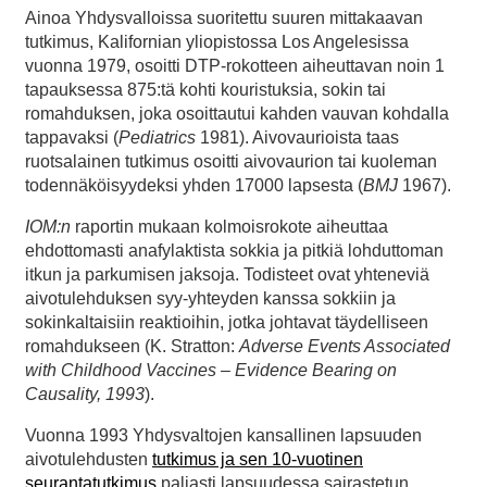
Ainoa Yhdysvalloissa suoritettu suuren mittakaavan
tutkimus, Kalifornian yliopistossa Los Angelesissa
vuonna 1979, osoitti DTP-rokotteen aiheuttavan noin 1
tapauksessa 875:tä kohti kouristuksia, sokin tai
romahduksen, joka osoittautui kahden vauvan kohdalla
tappavaksi (
Pediatrics
1981). Aivovaurioista taas
ruotsalainen tutkimus osoitti aivovaurion tai kuoleman
todennäköisyydeksi yhden 17000 lapsesta (
BMJ
1967).
IOM:n
raportin mukaan kolmoisrokote aiheuttaa
ehdottomasti anafylaktista sokkia ja pitkiä lohduttoman
itkun ja parkumisen jaksoja. Todisteet ovat yhteneviä
aivotulehduksen syy-yhteyden kanssa sokkiin ja
sokinkaltaisiin reaktioihin, jotka johtavat täydelliseen
romahdukseen (K. Stratton:
Adverse Events Associated
with Childhood Vaccines – Evidence Bearing on
Causality, 1993
).
Vuonna 1993 Yhdysvaltojen kansallinen lapsuuden
aivotulehdusten
tutkimus ja sen 10-vuotinen
seurantatutkimus
paljasti lapsuudessa sairastetun