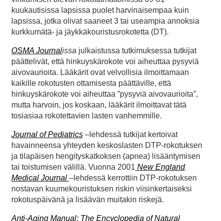
kuukautisissa lapsissa puolet harvinaisempaa kuin
lapsissa, jotka olivat saaneet 3 tai useampia annoksia
kurkkumätä- ja jäykkäkouristusrokotetta (DT).
OSMA Journal
issa
julkaistussa tutkimuksessa tutkijat
päättelivät, että hinkuyskärokote voi aiheuttaa pysyviä
aivovaurioita. Lääkärit ovat velvollisia ilmoittamaan
kaikille rokotusten ottamisesta päättäville, että
hinkuyskärokote voi aiheuttaa ”pysyviä aivovaurioita”,
mutta harvoin, jos koskaan, lääkärit ilmoittavat tätä
tosiasiaa rokotettavien lasten vanhemmille.
Journal of Pediatrics
–lehdessä tutkijat kertoivat
havainneensa yhteyden keskoslasten DTP-rokotuksen
ja tilapäisen hengityskatkoksen (apnea) lisääntymisen
tai toistumisen välillä. Vuonna 2001
New England
Medical Journal
–lehdessä kerrottiin DTP-rokotuksen
nostavan kuumekouristuksen riskin viisinkertaiseksi
rokotuspäivänä ja lisäävän muitakin riskejä.
Anti-Aging Manual: The Encyclopedia of Natural