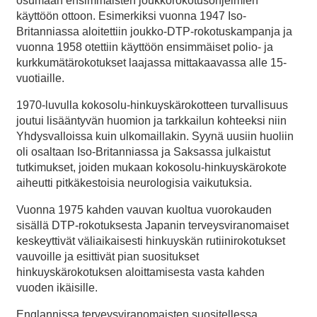
osumaan ensimmäisten joukkorokotusohjelmien
käyttöön ottoon. Esimerkiksi vuonna 1947 Iso-
Britanniassa aloitettiin joukko-DTP-rokotuskampanja ja
vuonna 1958 otettiin käyttöön ensimmäiset polio- ja
kurkkumätärokotukset laajassa mittakaavassa alle 15-
vuotiaille.
1970-luvulla kokosolu-hinkuyskärokotteen turvallisuus
joutui lisääntyvän huomion ja tarkkailun kohteeksi niin
Yhdysvalloissa kuin ulkomaillakin. Syynä uusiin huoliin
oli osaltaan Iso-Britanniassa ja Saksassa julkaistut
tutkimukset, joiden mukaan kokosolu-hinkuyskärokote
aiheutti pitkäkestoisia neurologisia vaikutuksia.
Vuonna 1975 kahden vauvan kuoltua vuorokauden
sisällä DTP-rokotuksesta Japanin terveysviranomaiset
keskeyttivät väliaikaisesti hinkuyskän rutiinirokotukset
vauvoille ja esittivät pian suositukset
hinkuyskärokotuksen aloittamisesta vasta kahden
vuoden ikäisille.
Englannissa terveysviranomaisten suositellessa