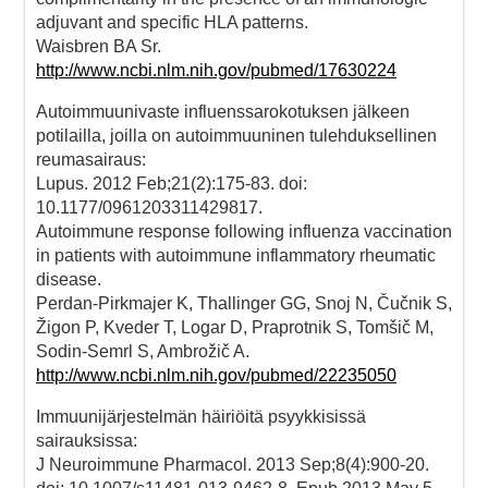
adjuvant and specific HLA patterns.
Waisbren BA Sr.
http://www.ncbi.nlm.nih.gov/pubmed/17630224
Autoimmuunivaste influenssarokotuksen jälkeen
potilailla, joilla on autoimmuuninen tulehduksellinen
reumasairaus:
Lupus. 2012 Feb;21(2):175-83. doi:
10.1177/0961203311429817.
Autoimmune response following influenza vaccination
in patients with autoimmune inflammatory rheumatic
disease.
Perdan-Pirkmajer K, Thallinger GG, Snoj N, Čučnik S,
Žigon P, Kveder T, Logar D, Praprotnik S, Tomšič M,
Sodin-Semrl S, Ambrožič A.
http://www.ncbi.nlm.nih.gov/pubmed/22235050
Immuunijärjestelmän häiriöitä psyykkisissä
sairauksissa:
J Neuroimmune Pharmacol. 2013 Sep;8(4):900-20.