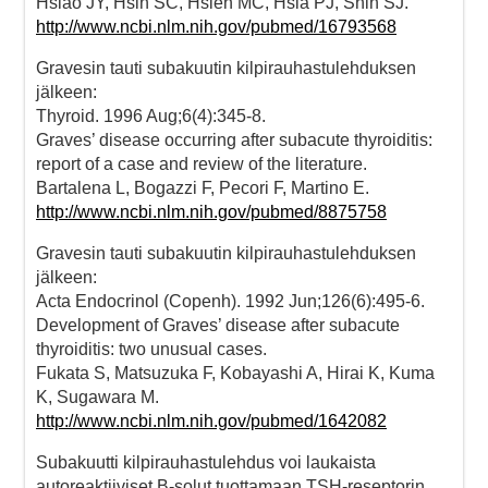
Hsiao JY, Hsin SC, Hsieh MC, Hsia PJ, Shin SJ.
http://www.ncbi.nlm.nih.gov/pubmed/16793568
Gravesin tauti subakuutin kilpirauhastulehduksen
jälkeen:
Thyroid. 1996 Aug;6(4):345-8.
Graves’ disease occurring after subacute thyroiditis:
report of a case and review of the literature.
Bartalena L, Bogazzi F, Pecori F, Martino E.
http://www.ncbi.nlm.nih.gov/pubmed/8875758
Gravesin tauti subakuutin kilpirauhastulehduksen
jälkeen:
Acta Endocrinol (Copenh). 1992 Jun;126(6):495-6.
Development of Graves’ disease after subacute
thyroiditis: two unusual cases.
Fukata S, Matsuzuka F, Kobayashi A, Hirai K, Kuma
K, Sugawara M.
http://www.ncbi.nlm.nih.gov/pubmed/1642082
Subakuutti kilpirauhastulehdus voi laukaista
autoreaktiiviset B-solut tuottamaan TSH-reseptorin