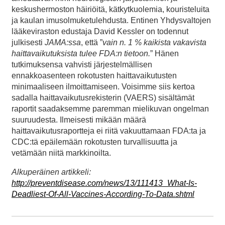
keskushermoston häiriöitä, kätkytkuolemia, kouristeluita
ja kaulan imusolmuketulehdusta. Entinen Yhdysvaltojen
lääkeviraston edustaja David Kessler on todennut
julkisesti
JAMA:ssa
, että ”
vain n. 1 % kaikista vakavista
haittavaikutuksista tulee FDA:n tietoon.
” Hänen
tutkimuksensa vahvisti järjestelmällisen
ennakkoasenteen rokotusten haittavaikutusten
minimaaliseen ilmoittamiseen. Voisimme siis kertoa
sadalla haittavaikutusrekisterin (VAERS) sisältämät
raportit saadaksemme paremman mielikuvan ongelman
suuruudesta. Ilmeisesti mikään määrä
haittavaikutusraportteja ei riitä vakuuttamaan FDA:ta ja
CDC:tä epäilemään rokotusten turvallisuutta ja
vetämään niitä markkinoilta.
Alkuperäinen artikkeli:
http://preventdisease.com/news/13/111413_What-Is-
Deadliest-Of-All-Vaccines-According-To-Data.shtml