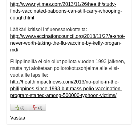
http://www.nytimes.com/2013/11/26/health/study-
finds-vaccinated-baboons-can-still-carry-whooping-
cough.html
Lääkäri kritisoi influenssarokotteita:
http://www.vaccinationcouncil.org/2013/11/27/a-shot-
never-worth-taking-the-flu-vaccine-by-kelly-brogan-
md/
Filippiineillä ei ole ollut poliota vuoden 1993 jälkeen,
mutta nyt aloitetaan poliorokotusohjelma alle viisi-
vuotiaille lapsille:
http://healthimpactnews.com/2013/no-polio-in-the-
philippines-since-1993-but-mass-polio-vaccination-
program-started-among-500000-typhoon-victims/
(
2
)
(
2
)
Vastaa