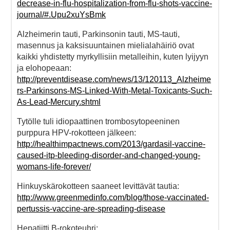
decrease-in-flu-hospitalization-from-flu-shots-vaccine-
journal/#.Upu2xuYsBmk
Alzheimerin tauti, Parkinsonin tauti, MS-tauti,
masennus ja kaksisuuntainen mielialahäiriö ovat
kaikki yhdistetty myrkyllisiin metalleihin, kuten lyijyyn
ja elohopeaan:
http://preventdisease.com/news/13/120113_Alzheime
rs-Parkinsons-MS-Linked-With-Metal-Toxicants-Such-
As-Lead-Mercury.shtml
Tytölle tuli idiopaattinen trombosytopeeninen
purppura HPV-rokotteen jälkeen:
http://healthimpactnews.com/2013/gardasil-vaccine-
caused-itp-bleeding-disorder-and-changed-young-
womans-life-forever/
Hinkuyskärokotteen saaneet levittävät tautia:
http://www.greenmedinfo.com/blog/those-vaccinated-
pertussis-vaccine-are-spreading-disease
Hepatiitti B-rokoteuhri: