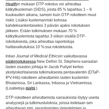
Health
in
mukaan DTP-rokotus voi aiheuttaa
kätkytkuoleman (SIDS), joista 85 % tapahtuu 1 – 6
kuukauden aikana, samoin kuin DTP-rokotteen muut
riskit. Lisäksi kuolemanriski kohoaa
kahdeksankertaiseksi 3 päivän ajaksi rokotuksen
jälkeen. Erään tutkimuksen mukaan 70 %
kätkytkuolemista tapahtui 3 viikon sisällä DTP-
rokotuksesta, joka aiheuttaa raportoituja
haittavaikutuksia 10 %:ssa rokotetuista.
Intian
Journal of Medical Ethicsin
vaikuttavassa
pääkirjoituksessa
New Delhin St. Stephens-sairaalan
lasten osaston johtaja tri Jacob Puliyel kertoo
yksityiskohtaisesta tutkimuksesta pentavalentin (DTaP-
IPV-Hib) rokotteen aiheuttamiin lasten kuolemiin
Bhutanissa, Sri Lankassa, Intiassa ja Vietnamissa.
(Lisätietoja
täältä
.)
DTP-rokotteen aiheuttamista sairauksista löytyy useita
analyysejä ja tutkimustuloksia, joissa todetaan sen
aiheuttavan mm. neurologisten järjestelmien ja