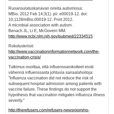
Ruoansulatuskanavan oireita autismissa:
MBio. 2012 Feb 14;3(1). pii: e00019-12. doi:
10.1128/mBio.00019-12. Print 2012.
A microbial association with autism.
Benach JL, Li E, McGovern MM.
http://www.ncbi.nlm.nih.gov/pubmed/22334515
Rokotuskriisit:
http://www.vaccinationinformationnetwork.com/the-
vaccination-crisis/
Tutkimus osoittaa, että influenssarokotteet eivät
vähennä influenssasta johtuvia sairaalahoitoja:
”Influenza vaccination did not reduce the risk of
subsequent hospital admission among patients with
vaccine failure. These findings do not support the
hypothesis that vaccination mitigates influenza illness
severity.”
http://therefusers.com/refusers-newsroom/no-