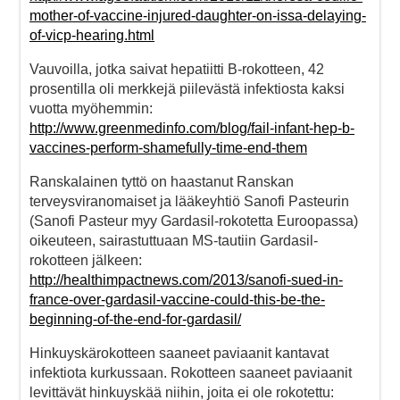
mother-of-vaccine-injured-daughter-on-issa-delaying-
of-vicp-hearing.html
Vauvoilla, jotka saivat hepatiitti B-rokotteen, 42
prosentilla oli merkkejä piilevästä infektiosta kaksi
vuotta myöhemmin:
http://www.greenmedinfo.com/blog/fail-infant-hep-b-
vaccines-perform-shamefully-time-end-them
Ranskalainen tyttö on haastanut Ranskan
terveysviranomaiset ja lääkeyhtiö Sanofi Pasteurin
(Sanofi Pasteur myy Gardasil-rokotetta Euroopassa)
oikeuteen, sairastuttuaan MS-tautiin Gardasil-
rokotteen jälkeen:
http://healthimpactnews.com/2013/sanofi-sued-in-
france-over-gardasil-vaccine-could-this-be-the-
beginning-of-the-end-for-gardasil/
Hinkuyskärokotteen saaneet paviaanit kantavat
infektiota kurkussaan. Rokotteen saaneet paviaanit
levittävät hinkuyskää niihin, joita ei ole rokotettu: