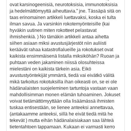
ovat karsinogeenisiä, neurotoksisia, immunotoksisia
ja hedelmättömyyttä aiheuttavia.” jne. Tässäpä sitä on
taas erinomainen artikkeli luettavaksi, koska ei tulta
ilman savua. Ja varsinkin rokotemyönteisille (kai
hyväkin uutinen miten rokotteet pelastavat
ihmishenkiä. ) No tämäkin artikkeli antaa aihetta
siihen asiaan miksi avustusjärjestöt niin auliisti
keräävät rahaa katastrofialueille ja rokotukset ovat
kaikista ensimmäisenä listalla miksiköhän? Ruoan ja
puhtaan veden jakaminen niissä olosuhteissa
mielestäni on kaikista tärkein asia. Eikö
avustustyöntekijät ymmärrä, tiedä vai eivätkö välitä
mikä tarkoitus rokotuksilla ihan oikeasti on, se ei ole
hädänalaisten suojeleminen tartuntoja vastaan vaan
mahdollisimman monen elämän tuhoaminen. Jokuset
voivat tietämättömyyttään olla lisäämässä ihmisten
tuskaa entisestään, se lienee anteeksi annettavaa,
(antakaamme anteeksi, sillä he eivät tiedä mitä he
tekevät ) mutta eihän hädänalaisiakaan saa lähteä
tietentahtoen tappamaan. Kukaan ei varmasti kerro