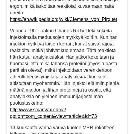
ergon, mikä tarkoittaa reaktiota) kuvaamaan näitä
oireita.
https://en.wikipedia.org/wiki/Clemens_von_Pirquet
Vuonna 1901 lääkäri Charles Richet teki kokeita
injektoimalla meduusojen myrkkyä koiriin. Kun hän
injektoi myrkkyä toisen kerran, koirat saivat rajuja
reaktioita, mitkä johtivat kuolemaan. Tätä reaktiota
hän kutsui anafylaksiaksi. Hän jatkoi kokeitaan ja
huomasi, että mikä tahansa proteiini (myös ruoasta
peräisin olevat), mikä injektoidaan verenkiertoon
aiheutti herkistymistä ja anafylaksiaa kun sille
altistutaan myöhemmin. Hän injektoi eläimiin pieniä
määriä maidon ja lihan proteiineja ja osoitti, että
anafylaksia on yleinen immuunijärjestelmän
puolustuskeino:
http://www.smartvax.com/?
option=com_content&view=article&id=73
13-kuukautta vanha vauva kuolee MPR-rokotteen