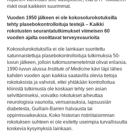
riskit ovat kaikkein suurimmat.
Vuoden 1950 jälkeen ei ole kokosolurokotuksilla
tehty plasebokontrolloituja testejä – Kaikki
rokotusten seurantatutkimukset viimeisen 60
vuoden ajalta osoittavat terveysvaurioita
Kokosolurokotuksilla ei ole lainkaan suoritettu
satunnaistettuja plasebokontrolloituja tutkimuksia 50-
luvun jälkeen, jolloin tutkimusmenetelmät olivat erilaisia.
1990-luvun alussa
Institute of Medicine
kävi läpi lähes
kahden vuoden ajan kaikkia saatavilla olevia tietoja
rokotuksista ja vahvisti, ettei yhtäkään kontrolloitua
kliinistä tutkimusta ole koskaan tehty sen asian
selvittämiseksi, voivatko rokotukset aiheuttaa
neurologisia vaurioita, verisairauksia, lapsuusiän
diabetesta, Guillain-Barren halvausta tai
oppimisvaikeuksia. Koko historian ristiriitaisimman
rokotuksen suhteen ei ole esitetty useimpia turvallisuutta
koskevia kysymyksiä lainkaan.