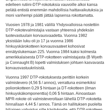
edelleen rutiini-DTP-rokotuksia vauvoille alkoi kansa
pelätä entistä enemmän mahdollisia haittavaikutuksia ja
moni vanhempi päätti jättää lapsensa rokottamatta.
Vuosien 1978 ja 1981 välillä Yhdysvalloissa nostettiin
DTP-rokotevalmistajia vastaan yhteensä yhdeksän
tuotevastuulain korvausvaadetta. Vuonna 1982
yksistään luku oli jo 17 ja vuonna 1986
hinkuyskärokotteen korvausvaateet kohosivat
ennätyslukemaan 225. Vuonna 1984 kaksi kolmesta
amerikkalaisesta DTP-rokotteen valmistajasta (B Wyeth
ja Connaught B) lopetti valmistuksen johtuen kasvavasta
korvausvastuukriisistä.
Vuonna 1997 DTP-rokotuksesta perittiin korkein
valmistevero (4,56 $ / annos), verrattuna esimerkiksi
poliorokotteen 0,29 $ hintaan ja DT-rokotteen (ilman
hinkuyskäkomponenttia) 0,06 $ hintaan. Ainoastaan
MPR-rokote oli valmisteveroltaan lähellä DTP-rokotetta
hinnallaan 4,44 $ / annos. Tämä on hallituksen puolelta
hiljainen vahvistus sille käsitykselle, että DTP-rokotteen