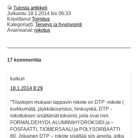
Tulosta artikkeli
Julkaistu
18.1.2014 klo 06:33
Kirjoittanut
Toimitus
Kategoria(t):
Terveys ja hyvinvointi
Avainsanat:
rokotus
17 kommenttia
kulkuri
18.1.2014 8:29
”Tilastojen mukaan tappavin rokote on DTP -rokote (
kurkkumätä, jäykkäkouristus, hinkuyskä. DTP -
rokottuksen sisältämät toksiinit, joita ovat mm.
FORMALDEHYDI, ALUMIINIHYDROKSIDI ja –
FOSFAATTI, TIOMERSAALI ja POLYSORBAATTI
80. Jokainen DTP – rokote sisältää siis aineita, jotka