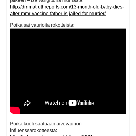
jälkeen – isä vangittuna murhasta:
http://drrimatruthreports.com/13-month-old-baby-dies-
after-mmr-vaccine-father-is-jailed-for-murder/
Poika sai vaurioita rokotteista:
Poika kuoli saatuaan aivovaurion
influenssarokotteesta: