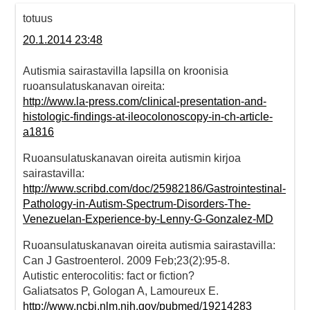
totuus
20.1.2014 23:48
Autismia sairastavilla lapsilla on kroonisia
ruoansulatuskanavan oireita:
http://www.la-press.com/clinical-presentation-and-
histologic-findings-at-ileocolonoscopy-in-ch-article-
a1816
Ruoansulatuskanavan oireita autismin kirjoa
sairastavilla:
http://www.scribd.com/doc/25982186/Gastrointestinal-
Pathology-in-Autism-Spectrum-Disorders-The-
Venezuelan-Experience-by-Lenny-G-Gonzalez-MD
Ruoansulatuskanavan oireita autismia sairastavilla:
Can J Gastroenterol. 2009 Feb;23(2):95-8.
Autistic enterocolitis: fact or fiction?
Galiatsatos P, Gologan A, Lamoureux E.
http://www.ncbi.nlm.nih.gov/pubmed/19214283