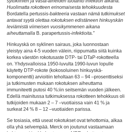
sytokiinien ja vasta-aineiden tuotanto infektion aikana.
Huolimatta rokotteen erinomaisesta tehokkuudesta
Bordatella pertussis
-bakteeria vastaan nämä tutkimukset
antavat syytä olettaa rokotuksen edistäneen hinkuyskän
leviämistä viimeisen vuosikymmenen aikana
aiheuttamalla
B. parapertussis
-infektioita.”
Hinkuyskä on syklinen sairaus, joka luonnostaan
yleistyy aina 4-5 vuoden välein, riippumatta siitä kuinka
korkea väestön rokotusaste DTP- tai DTaP-rokotteella
on. Yhdysvalloissa 1950-luvulta 1990-luvun lopulle
käytetty DTP-rokote (kokosoluinen hinkuyskä-
komponentti) arvioitiin teholtaan 63 – 94 –prosenttiseksi
ja tutkimusten mukaan rokotuksen aiheuttama
immuniteetti putosi 40 %:iin seitsemän vuoden jälkeen.
Edellä mainitussa tutkimuksessa rokotteen tehokkuus oli
tutkijoiden mukaan 2 – 7 –vuotiaissa vain 41 % ja
surkeat 24 % 8 – 12 –vuotiaiden parissa.
Se tosiasia, että useat rokotukset ovat tehottomia, alkaa
olla yhä selvempää. Merck on joutunut vastaamaan