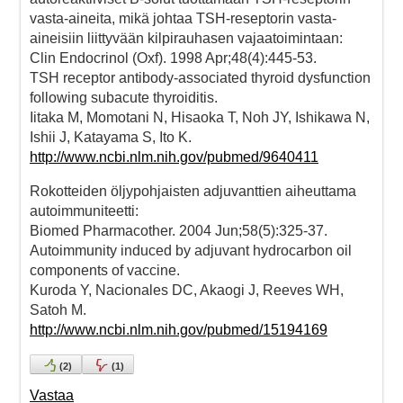
vasta-aineita, mikä johtaa TSH-reseptorin vasta-
aineisiin liittyvään kilpirauhasen vajaatoimintaan:
Clin Endocrinol (Oxf). 1998 Apr;48(4):445-53.
TSH receptor antibody-associated thyroid dysfunction
following subacute thyroiditis.
Iitaka M, Momotani N, Hisaoka T, Noh JY, Ishikawa N,
Ishii J, Katayama S, Ito K.
http://www.ncbi.nlm.nih.gov/pubmed/9640411
Rokotteiden öljypohjaisten adjuvanttien aiheuttama
autoimmuniteetti:
Biomed Pharmacother. 2004 Jun;58(5):325-37.
Autoimmunity induced by adjuvant hydrocarbon oil
components of vaccine.
Kuroda Y, Nacionales DC, Akaogi J, Reeves WH,
Satoh M.
http://www.ncbi.nlm.nih.gov/pubmed/15194169
(
2
)
(
1
)
Vastaa