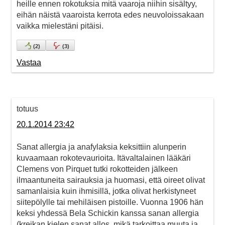
heille ennen rokotuksia mitä vaaroja niihin sisältyy,
eihän näistä vaaroista kerrota edes neuvoloissakaan
vaikka mielestäni pitäisi.
(
2
)
(
3
)
Vastaa
totuus
20.1.2014 23:42
Sanat allergia ja anafylaksia keksittiin alunperin
kuvaamaan rokotevaurioita. Itävaltalainen lääkäri
Clemens von Pirquet tutki rokotteiden jälkeen
ilmaantuneita sairauksia ja huomasi, että oireet olivat
samanlaisia kuin ihmisillä, jotka olivat herkistyneet
siitepölylle tai mehiläisen pistoille. Vuonna 1906 hän
keksi yhdessä Bela Schickin kanssa sanan allergia
(kreikan kielen sanat allos, mikä tarkoittaa muuta ja