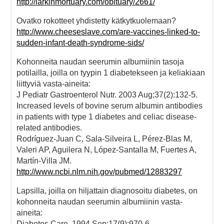
http://larkinmortuary.com/obituary/2661/
Ovatko rokotteet yhdistetty kätkytkuolemaan?
http://www.cheeseslave.com/are-vaccines-linked-to-
sudden-infant-death-syndrome-sids/
Kohonneita naudan seerumin albumiinin tasoja
potilailla, joilla on tyypin 1 diabetekseen ja keliakiaan
liittyviä vasta-aineita:
J Pediatr Gastroenterol Nutr. 2003 Aug;37(2):132-5.
Increased levels of bovine serum albumin antibodies
in patients with type 1 diabetes and celiac disease-
related antibodies.
Rodríguez-Juan C, Sala-Silveira L, Pérez-Blas M,
Valeri AP, Aguilera N, López-Santalla M, Fuertes A,
Martín-Villa JM.
http://www.ncbi.nlm.nih.gov/pubmed/12883297
Lapsilla, joilla on hiljattain diagnosoitu diabetes, on
kohonneita naudan seerumin albumiinin vasta-
aineita:
Diabetes Care. 1994 Sep;17(9):970-6.