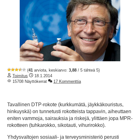
(
41
arviota, keskiarvo:
3,88
/ 5 tähteä 5)
Toimitus
18.1.2014
15708 Näyttökerrat
17 Kommenttia
Tavallinen DTP-rokote (kurkkumätä, jäykkäkouristus,
hinkuyskä) on tunnetusti rokotteista tappavin, aiheuttaen
eniten vammoja, sairauksia ja riskejä, ylittäen jopa MPR-
rokotteen (tuhkarokko, sikotauti, vihurirokko).
Yhdysvaltojen sosiaali- ja terveysministeriö perusti