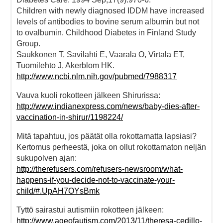
Children with newly diagnosed IDDM have increased
levels of antibodies to bovine serum albumin but not
to ovalbumin. Childhood Diabetes in Finland Study
Group.
Saukkonen T, Savilahti E, Vaarala O, Virtala ET,
Tuomilehto J, Akerblom HK.
http://www.ncbi.nlm.nih.gov/pubmed/7988317
Vauva kuoli rokotteen jälkeen Shirurissa:
http://www.indianexpress.com/news/baby-dies-after-
vaccination-in-shirur/1198224/
Mitä tapahtuu, jos päätät olla rokottamatta lapsiasi?
Kertomus perheestä, joka on ollut rokottamaton neljän
sukupolven ajan:
http://therefusers.com/refusers-newsroom/what-
happens-if-you-decide-not-to-vaccinate-your-
child/#.UpAH7OYsBmk
Tyttö sairastui autismiin rokotteen jälkeen:
http://www.ageofautism.com/2013/11/theresa-cedillo-