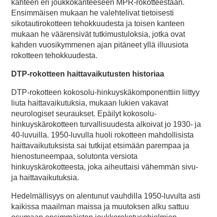
kahteen eri joukkokanteeseen MPR-rokotteestaan.
Ensimmäisen mukaan he valehtelivat tietoisesti
sikotautirokotteen tehokkuudesta ja toisen kanteen
mukaan he väärensivät tutkimustuloksia, jotka ovat
kahden vuosikymmenen ajan pitäneet yllä illuusiota
rokotteen tehokkuudesta.
DTP-rokotteen haittavaikutusten historiaa
DTP-rokotteen kokosolu-hinkuyskäkomponenttiin liittyy
liuta haittavaikutuksia, mukaan lukien vakavat
neurologiset seuraukset. Epäilyt kokosolu-
hinkuyskärokotteen turvallisuudesta alkoivat jo 1930- ja
40-luvuilla. 1950-luvulla huoli rokotteen mahdollisista
haittavaikutuksista sai tutkijat etsimään parempaa ja
hienostuneempaa, solutonta versiota
hinkuyskärokotteesta, joka aiheuttaisi vähemmän sivu-
ja haittavaikutuksia.
Hedelmällisyys on alentunut vauhdilla 1950-luvulta asti
kaikissa maailman maissa ja muutoksen alku sattuu