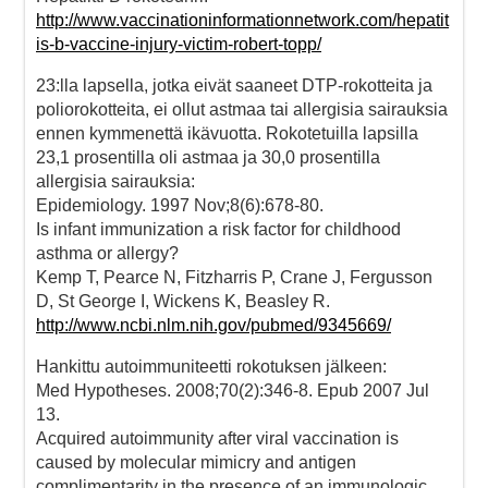
http://www.vaccinationinformationnetwork.com/hepatit
is-b-vaccine-injury-victim-robert-topp/
23:lla lapsella, jotka eivät saaneet DTP-rokotteita ja
poliorokotteita, ei ollut astmaa tai allergisia sairauksia
ennen kymmenettä ikävuotta. Rokotetuilla lapsilla
23,1 prosentilla oli astmaa ja 30,0 prosentilla
allergisia sairauksia:
Epidemiology. 1997 Nov;8(6):678-80.
Is infant immunization a risk factor for childhood
asthma or allergy?
Kemp T, Pearce N, Fitzharris P, Crane J, Fergusson
D, St George I, Wickens K, Beasley R.
http://www.ncbi.nlm.nih.gov/pubmed/9345669/
Hankittu autoimmuniteetti rokotuksen jälkeen:
Med Hypotheses. 2008;70(2):346-8. Epub 2007 Jul
13.
Acquired autoimmunity after viral vaccination is
caused by molecular mimicry and antigen
complimentarity in the presence of an immunologic