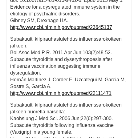
doi: 10.1007/s11481-013-9462-8. Epub 2013 May 5.
Evidence for a dysregulated immune system in the
etiology of psychiatric disorders.
Gibney SM, Drexhage HA.
http://www.ncbi.nlm.nih.gov/pubmed/23645137
Subakuutti kilpirauhastulehdus influenssarokotteen
jälkeen:
Bol Asoc Med P R. 2011 Apr-Jun;103(2):48-52.
Subacute thyroiditis and dyserythropoesis after
influenza vaccination suggesting immune
dysregulation.
Hernán Martinez J, Corder E, Uzcategui M, Garcia M,
Sostre S, Garcia A.
http://www.ncbi.nlm.nih.gov/pubmed/22111471
Subakuutti kilpirauhastulehdus influenssarokotteen
jälkeen nuorella naisella:
Kaohsiung J Med Sci. 2006 Jun;22(6):297-300.
Subacute thyroiditis following influenza vaccine
(Vaxigrip) in a young female.