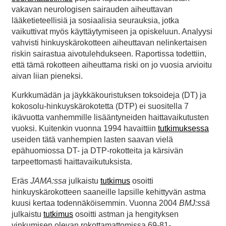
vakavan neurologisen sairauden aiheuttavan
lääketieteellisiä ja sosiaalisia seurauksia, jotka
vaikuttivat myös käyttäytymiseen ja opiskeluun. Analyysi
vahvisti hinkuyskärokotteen aiheuttavan nelinkertaisen
riskin sairastua aivotulehdukseen. Raportissa todettiin,
että tämä rokotteen aiheuttama riski on jo vuosia arvioitu
aivan liian pieneksi.
Kurkkumädän ja jäykkäkouristuksen toksoideja (DT) ja
kokosolu-hinkuyskärokotetta (DTP) ei suositella 7
ikävuotta vanhemmille lisääntyneiden haittavaikutusten
vuoksi. Kuitenkin vuonna 1994 havaittiin
tutkimuksessa
useiden tätä vanhempien lasten saavan vielä
epähuomiossa DT- ja DTP-rokotteita ja kärsivän
tarpeettomasti haittavaikutuksista.
Eräs
JAMA:ssa
julkaistu
tutkimus
osoitti
hinkuyskärokotteen saaneille lapsille kehittyvän astma
kuusi kertaa todennäköisemmin. Vuonna 2004
BMJ:ssä
julkaistu
tutkimus
osoitti astman ja hengityksen
vinkumisen olevan rokottamattomissa 69-81-