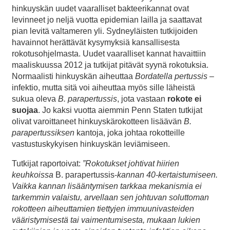
hinkuyskän uudet vaaralliset bakteerikannat ovat
levinneet jo neljä vuotta epidemian lailla ja saattavat
pian levitä valtameren yli. Sydneyläisten tutkijoiden
havainnot herättävät kysymyksiä kansallisesta
rokotusohjelmasta. Uudet vaaralliset kannat havaittiin
maaliskuussa 2012 ja tutkijat pitävät syynä rokotuksia.
Normaalisti hinkuyskän aiheuttaa
Bordatella pertussis
–
infektio, mutta sitä voi aiheuttaa myös sille läheistä
sukua oleva
B. parapertussis
, jota vastaan
rokote ei
suojaa
. Jo kaksi vuotta aiemmin Penn Staten tutkijat
olivat varoittaneet hinkuyskärokotteen lisäävän
B.
parapertussiksen
kantoja, joka johtaa rokotteille
vastustuskykyisen hinkuyskän leviämiseen.
Tutkijat raportoivat:
”Rokotukset johtivat hiirien
keuhkoissa
B. parapertussis-
kannan 40-kertaistumiseen.
Vaikka kannan lisääntymisen tarkkaa mekanismia ei
tarkemmin valaistu, arvellaan sen johtuvan soluttoman
rokotteen aiheuttamien tiettyjen immuunivasteiden
vääristymisestä tai vaimentumisesta, mukaan lukien