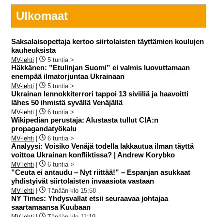
Ulkomaat
Saksalaisopettaja kertoo siirtolaisten täyttämien koulujen
kauheuksista
MV-lehti
|
5 tuntia >
Häkkänen: ”Etulinjan Suomi” ei valmis luovuttamaan
enempää ilmatorjuntaa Ukrainaan
MV-lehti
|
5 tuntia >
Ukrainan lennokkiterrori tappoi 13 siviiliä ja haavoitti
lähes 50 ihmistä syvällä Venäjällä
MV-lehti
|
6 tuntia >
Wikipedian perustaja: Alustasta tullut CIA:n
propagandatyökalu
MV-lehti
|
6 tuntia >
Analyysi: Voisiko Venäjä todella lakkautua ilman täyttä
voittoa Ukrainan konfliktissa? | Andrew Korybko
MV-lehti
|
6 tuntia >
”Ceuta ei antaudu – Nyt riittää!” – Espanjan asukkaat
yhdistyivät siirtolaisten invaasiota vastaan
MV-lehti
|
Tänään klo 15:58
NY Times: Yhdysvallat etsii seuraavaa johtajaa
saartamaansa Kuubaan
MV-lehti
|
Tänään klo 11:19