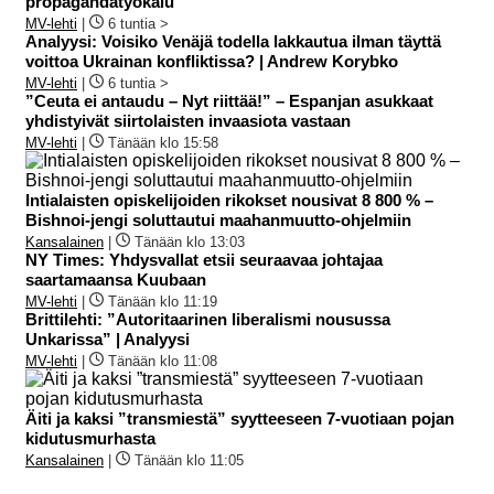
propagandatyökalu
MV-lehti
|
6 tuntia >
Analyysi: Voisiko Venäjä todella lakkautua ilman täyttä
voittoa Ukrainan konfliktissa? | Andrew Korybko
MV-lehti
|
6 tuntia >
”Ceuta ei antaudu – Nyt riittää!” – Espanjan asukkaat
yhdistyivät siirtolaisten invaasiota vastaan
MV-lehti
|
Tänään klo 15:58
Intialaisten opiskelijoiden rikokset nousivat 8 800 % –
Bishnoi-jengi soluttautui maahanmuutto-ohjelmiin
Kansalainen
|
Tänään klo 13:03
NY Times: Yhdysvallat etsii seuraavaa johtajaa
saartamaansa Kuubaan
MV-lehti
|
Tänään klo 11:19
Brittilehti: ”Autoritaarinen liberalismi nousussa
Unkarissa” | Analyysi
MV-lehti
|
Tänään klo 11:08
Äiti ja kaksi ”transmiestä” syytteeseen 7‑vuotiaan pojan
kidutusmurhasta
Kansalainen
|
Tänään klo 11:05