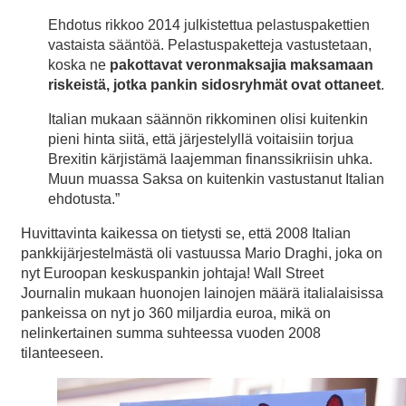
Ehdotus rikkoo 2014 julkistettua pelastuspakettien
vastaista sääntöä. Pelastuspaketteja vastustetaan,
koska ne
pakottavat veronmaksajia maksamaan
riskeistä, jotka pankin sidosryhmät ovat ottaneet
.
Italian mukaan säännön rikkominen olisi kuitenkin
pieni hinta siitä, että järjestelyllä voitaisiin torjua
Brexitin kärjistämä laajemman finanssikriisin uhka.
Muun muassa Saksa on kuitenkin vastustanut Italian
ehdotusta.”
Huvittavinta kaikessa on tietysti se, että 2008 Italian
pankkijärjestelmästä oli vastuussa Mario Draghi, joka on
nyt Euroopan keskuspankin johtaja! Wall Street
Journalin mukaan huonojen lainojen määrä italialaisissa
pankeissa on nyt jo 360 miljardia euroa, mikä on
nelinkertainen summa suhteessa vuoden 2008
tilanteeseen.