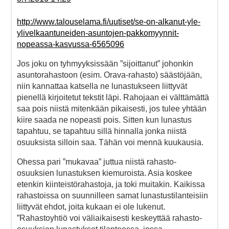
http://www.talouselama.fi/uutiset/se-on-alkanut-yle-
ylivelkaantuneiden-asuntojen-pakkomyynnit-
nopeassa-kasvussa-6565096
Jos joku on tyhmyyksissään ”sijoittanut” johonkin
asuntorahastoon (esim. Orava-rahasto) säästöjään,
niin kannattaa katsella ne lunastukseen liittyvät
pienellä kirjoitetut tekstit läpi. Rahojaan ei välttämättä
saa pois niistä mitenkään pikaisesti, jos tulee yhtään
kiire saada ne nopeasti pois. Sitten kun lunastus
tapahtuu, se tapahtuu sillä hinnalla jonka niistä
osuuksista silloin saa. Tähän voi mennä kuukausia.
Ohessa pari ”mukavaa” juttua niistä rahasto-
osuuksien lunastuksen kiemuroista. Asia koskee
etenkin kiinteistörahastoja, ja toki muitakin. Kaikissa
rahastoissa on suunnilleen samat lunastustilanteisiin
liittyvät ehdot, joita kukaan ei ole lukenut.
”Rahastoyhtiö voi väliaikaisesti keskeyttää rahasto-