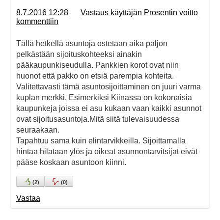
8.7.2016 12:28
Vastaus käyttäjän Prosentin voitto
kommenttiin
Tällä hetkellä asuntoja ostetaan aika paljon
pelkästään sijoituskohteeksi ainakin
pääkaupunkiseudulla. Pankkien korot ovat niin
huonot että pakko on etsiä parempia kohteita.
Valitettavasti tämä asuntosijoittaminen on juuri varma
kuplan merkki. Esimerkiksi Kiinassa on kokonaisia
kaupunkeja joissa ei asu kukaan vaan kaikki asunnot
ovat sijoitusasuntoja.Mitä siitä tulevaisuudessa
seuraakaan.
Tapahtuu sama kuin elintarvikkeilla. Sijoittamalla
hintaa hilataan ylös ja oikeat asunnontarvitsijat eivät
pääse koskaan asuntoon kiinni.
(
2
)
(
0
)
Vastaa