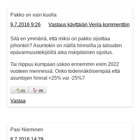
Pakko on vain kuolla
9.7.2016 9:26
Vastaus käyttäjän Venla kommenttiin
Sitä en ymmärrä, että miksi on pakko sijoittaa
johonkin? Asuntokin on näillä hinnoilla ja talouden
epävarmuustekijöillä aika riskipitoinen sijoitus.
Tai riippuu kumpaan uskoo ennemmin esim 2022
vuoteen mennessä. Onko todennäköisempää että
asuntojen hinnat +25% vai -25%?
(
1
)
(
0
)
Vastaa
Pasi Nieminen
8.7.2016 14:29