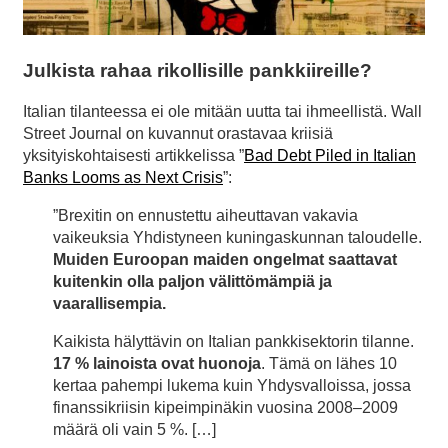
Julkista rahaa rikollisille pankkiireille?
Italian tilanteessa ei ole mitään uutta tai ihmeellistä. Wall
Street Journal on kuvannut orastavaa kriisiä
yksityiskohtaisesti artikkelissa ”
Bad Debt Piled in Italian
Banks Looms as Next Crisis
”:
”Brexitin on ennustettu aiheuttavan vakavia
vaikeuksia Yhdistyneen kuningaskunnan taloudelle.
Muiden Euroopan maiden ongelmat saattavat
kuitenkin olla paljon välittömämpiä ja
vaarallisempia.
Kaikista hälyttävin on Italian pankkisektorin tilanne.
17 % lainoista ovat huonoja
. Tämä on lähes 10
kertaa pahempi lukema kuin Yhdysvalloissa, jossa
finanssikriisin kipeimpinäkin vuosina 2008–2009
määrä oli vain 5 %. […]