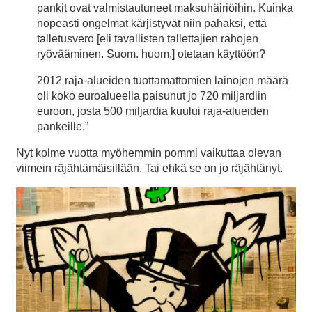
pankit ovat valmistautuneet maksuhäiriöihin. Kuinka
nopeasti ongelmat kärjistyvät niin pahaksi, että
talletusvero [eli tavallisten tallettajien rahojen
ryövääminen. Suom. huom.] otetaan käyttöön?
2012 raja-alueiden tuottamattomien lainojen määrä
oli koko euroalueella paisunut jo 720 miljardiin
euroon, josta 500 miljardia kuului raja-alueiden
pankeille.”
Nyt kolme vuotta myöhemmin pommi vaikuttaa olevan
viimein räjähtämäisillään. Tai ehkä se on jo räjähtänyt.