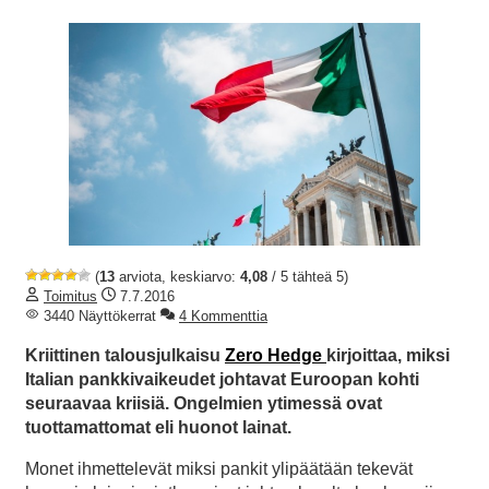
(
13
arviota, keskiarvo:
4,08
/ 5 tähteä 5)
Toimitus
7.7.2016
3440 Näyttökerrat
4 Kommenttia
Kriittinen talousjulkaisu
Zero Hedge
kirjoittaa, miksi
Italian pankkivaikeudet johtavat Euroopan kohti
seuraavaa kriisiä. Ongelmien ytimessä ovat
tuottamattomat eli huonot lainat.
Monet ihmettelevät miksi pankit ylipäätään tekevät