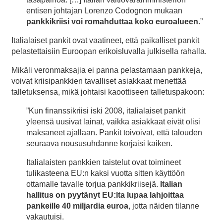
entisen johtajan Lorenzo Codognon mukaan
pankkikriisi voi romahduttaa koko euroalueen.
”
Italialaiset pankit ovat vaatineet, että paikalliset pankit
pelastettaisiin Euroopan erikoisluvalla julkisella rahalla.
Mikäli veronmaksajia ei panna pelastamaan pankkeja,
voivat kriisipankkien tavalliset asiakkaat menettää
talletuksensa, mikä johtaisi kaoottiseen talletuspakoon:
”Kun finanssikriisi iski 2008, italialaiset pankit
yleensä uusivat lainat, vaikka asiakkaat eivät olisi
maksaneet ajallaan. Pankit toivoivat, että talouden
seuraava noususuhdanne korjaisi kaiken.
Italialaisten pankkien taistelut ovat toimineet
tulikasteena EU:n kaksi vuotta sitten käyttöön
ottamalle tavalle torjua pankkikriisejä.
Italian
hallitus on pyytänyt EU:lta lupaa lahjoittaa
pankeille 40 miljardia euroa
, jotta näiden tilanne
vakautuisi.