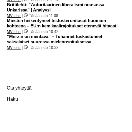
Brittilehti: ”Autoritaarinen liberalismi nousussa
Unkarissa” | Analyysi
MV-lehti
|
Tänään klo 11:08
Miesten heikentyneet testosteronitasot huomion
kohteena – EU:n kemikaalirajoitukset etenevät hitaasti
MV-lehti
|
Tänään klo 10:42
”Merzin on mentävä” – Tuhannet tuskastuneet
saksalaiset suuressa mielenosoituksessa
MV-lehti
|
Tänään klo 10:32
Ota yhteyttä
Haku