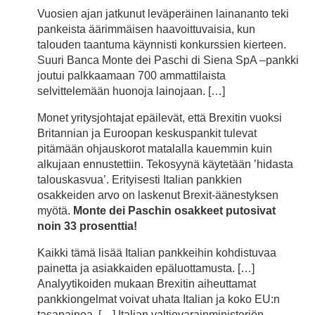
Vuosien ajan jatkunut leväperäinen lainananto teki
pankeista äärimmäisen haavoittuvaisia, kun
talouden taantuma käynnisti konkurssien kierteen.
Suuri Banca Monte dei Paschi di Siena SpA –pankki
joutui palkkaamaan 700 ammattilaista
selvittelemään huonoja lainojaan. […]
Monet yritysjohtajat epäilevät, että Brexitin vuoksi
Britannian ja Euroopan keskuspankit tulevat
pitämään ohjauskorot matalalla kauemmin kuin
alkujaan ennustettiin. Tekosyynä käytetään ’hidasta
talouskasvua’. Erityisesti Italian pankkien
osakkeiden arvo on laskenut Brexit-äänestyksen
myötä.
Monte dei Paschin osakkeet putosivat
noin 33 prosenttia!
Kaikki tämä lisää Italian pankkeihin kohdistuvaa
painetta ja asiakkaiden epäluottamusta. […]
Analyytikoiden mukaan Brexitin aiheuttamat
pankkiongelmat voivat uhata Italian ja koko EU:n
tasapainoa. […] Italian valtiovarainministeriön