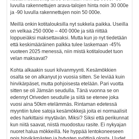
luvulla rakennettujen arava-talojen hinta noin 30 000e
ja -90 luvulla rakennettujen noin 50 000e.
Meillä onkin kotitalouksilla nyt sukkela paikka. Useilla
on velkaa 250 000e – 400 000e ja sitä riittää
loppueiäksi maksettavaksi. Mutta kun jo nyt tiedetään
että keskimääräinen palkka tulee laskemaan -45%
vuoteen 2025 menessä, niin mistä kotitaloudet tuon
velan maksavat?
Kohta alkaakin suuri kilvanmyynti. Kesämökkien
osalta se on alkanyut jo vuosia sitten. Se leviää kuin
hirvikärpäset, mutta pohjoisesta etelään. Pari vuotta
sitten se oli Jämsän seudulla. Tänä vuonna se on
edennyt Oriveden seudulle ja siitä se etenee joka
vuosi aina 50km etelämmäs. Rintaman edetessä
myyntiin tulee satoja kesämökkejä joita ei normaalisit
edes harkittaisi myytävän. Miksi? Siksi että perikunnat
kun niitä saavat, niistä muodostuu rasite. Ei nykyajan
nuoret halua mökkeillä. Ne hyppää lentokoneeseen
pois hirvikärpästen ja hytysten syöttinä olosta. Uudet