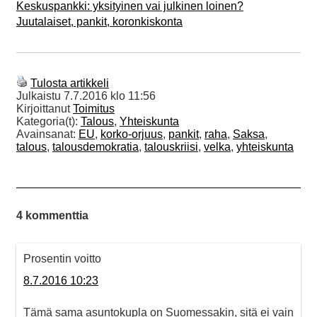
Keskuspankki: yksityinen vai julkinen loinen?
Juutalaiset, pankit, koronkiskonta
Tulosta artikkeli
Julkaistu
7.7.2016 klo 11:56
Kirjoittanut
Toimitus
Kategoria(t):
Talous
,
Yhteiskunta
Avainsanat:
EU
,
korko-orjuus
,
pankit
,
raha
,
Saksa
,
talous
,
talousdemokratia
,
talouskriisi
,
velka
,
yhteiskunta
4 kommenttia
Prosentin voitto
8.7.2016 10:23
Tämä sama asuntokupla on Suomessakin, sitä ei vain