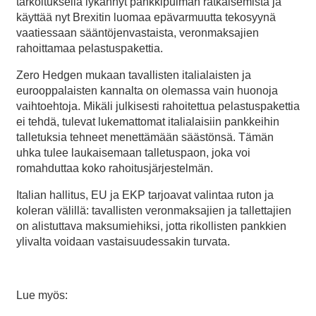
tarkoituksella lykännyt pankkipulman ratkaisemista ja
käyttää nyt Brexitin luomaa epävarmuutta tekosyynä
vaatiessaan sääntöjenvastaista, veronmaksajien
rahoittamaa pelastuspakettia.
Zero Hedgen mukaan tavallisten italialaisten ja
eurooppalaisten kannalta on olemassa vain huonoja
vaihtoehtoja. Mikäli julkisesti rahoitettua pelastuspakettia
ei tehdä, tulevat lukemattomat italialaisiin pankkeihin
talletuksia tehneet menettämään säästönsä. Tämän
uhka tulee laukaisemaan talletuspaon, joka voi
romahduttaa koko rahoitusjärjestelmän.
Italian hallitus, EU ja EKP tarjoavat valintaa ruton ja
koleran välillä: tavallisten veronmaksajien ja tallettajien
on alistuttava maksumiehiksi, jotta rikollisten pankkien
ylivalta voidaan vastaisuudessakin turvata.
Lue myös: