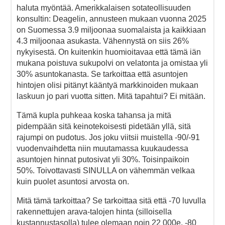
haluta myöntää. Amerikkalaisen sotateollisuuden
konsultin: Deagelin, annusteen mukaan vuonna 2025
on Suomessa 3.9 miljoonaa suomalaista ja kaikkiaan
4.3 miljoonaa asukasta. Vähennystä on siis 26%
nykyisestä. On kuitenkin huomioitavaa että tämä iän
mukana poistuva sukupolvi on velatonta ja omistaa yli
30% asuntokanasta. Se tarkoittaa että asuntojen
hintojen olisi pitänyt kääntyä markkinoiden mukaan
laskuun jo pari vuotta sitten. Mitä tapahtui? Ei mitään.
Tämä kupla puhkeaa koska tahansa ja mitä
pidempään sitä keinotekoisesti pidetään yllä, sitä
rajumpi on pudotus. Jos joku viitsii muistella -90/-91
vuodenvaihdetta niin muutamassa kuukaudessa
asuntojen hinnat putosivat yli 30%. Toisinpaikoin
50%. Toivottavasti SINULLA on vähemmän velkaa
kuin puolet asuntosi arvosta on.
Mitä tämä tarkoittaa? Se tarkoittaa sitä että -70 luvulla
rakennettujen arava-talojen hinta (silloisella
kustannustasolla) tulee olemaan noin 22 000e. -80