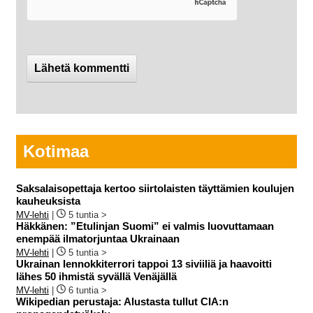
Kotimaa
Saksalaisopettaja kertoo siirtolaisten täyttämien koulujen
kauheuksista
MV-lehti
|
5 tuntia >
Häkkänen: ”Etulinjan Suomi” ei valmis luovuttamaan
enempää ilmatorjuntaa Ukrainaan
MV-lehti
|
5 tuntia >
Ukrainan lennokkiterrori tappoi 13 siviiliä ja haavoitti
lähes 50 ihmistä syvällä Venäjällä
MV-lehti
|
6 tuntia >
Wikipedian perustaja: Alustasta tullut CIA:n