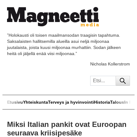
”Holokausti oli toisen maailmansodan traagisin tapahtuma.
Saksalaisten hallitsemilla alueilla asui neljä miljoonaa
juutalaista, joista kuusi miljoonaa murhattiin. Sodan jälkeen
heitä oli jäljellä enää viisi miljoonaa.”
Nicholas Kollerstrom
Etusivu
Yhteiskunta
Terveys ja hyvinvointi
Historia
Talous
In Eng
Miksi Italian pankit ovat Euroopan
seuraava kriisipesäke