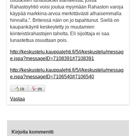
osuuksien lunastukset tilanteessa, jossa
Rahastoyhtiö voisi joutua myymään Rahaston varoja
käypää markkina-arvoa merkittävästi alhaisemmalla
hinnalla.”. Briteissä näin on jo tapahtunut. Siellä on
kaupankäynti keskeytetty jo muutamien
kiinteistörahastojen taholta. Eli sijoittaja ei saa
lunastettua osuuttaan pois.
http://keskustelu.kauppalehti.fi/5/i/keskustelu/messag
e.jspa?messageID=7108391#7108391
http://keskustelu.kauppalehti.fi/5/i/keskustelu/messag
e.jspa?messageID=7106540#7106540
(
3
)
(
0
)
Vastaa
Kirjoita kommentti