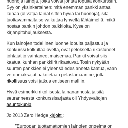
huonoja lainoja, jotka voivat johtaa lopulta konkurssiin.
Syy on yksinkertainen: mitä enemmän pankki antaa
lainaa (olivatpa lainat sitten hyviä tai huonoja), sitä
tuottavammalta se vaikuttaa lyhyellä tähtäimellä, mikä
nostaa pankin johdon palkkioita. Kyse on
kirjanpitohuijauksesta.
Kun lainojen todellinen luonne lopulta paljastuu ja
konkurssi kolkuttaa ovella, ovat petoksella rikastuneet
johtajat jo vaihtaneet maisemaa. Pankit voivat siis
kaatua, kunhan pankkiirit rikastuvat. Tosin nykyään
suurten pankkien ei yleensä edes anneta kaatua, vaan
veronmaksajat pakotetaan pelastamaan ne, jotta
rikollisuus
voisi jatkua entiseen malliin.
Hyvä esimerkki rikollisesta lainanannosta ja sitä
seuranneesta konkurssisarjasta oli Yhdysvaltojen
asuntokupla
.
Jo 2013 Zero Hedge
kirjoitti
:
”Euroopan tuottamattomien lainojen ongelma on