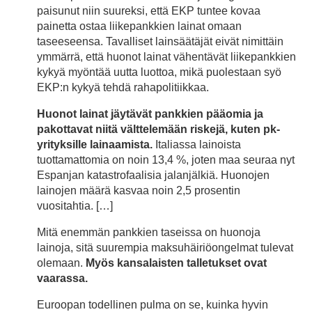
paisunut niin suureksi, että EKP tuntee kovaa
painetta ostaa liikepankkien lainat omaan
taseeseensa. Tavalliset lainsäätäjät eivät nimittäin
ymmärrä, että huonot lainat vähentävät liikepankkien
kykyä myöntää uutta luottoa, mikä puolestaan syö
EKP:n kykyä tehdä rahapolitiikkaa.
Huonot lainat jäytävät pankkien pääomia ja
pakottavat niitä välttelemään riskejä, kuten pk-
yrityksille lainaamista.
Italiassa lainoista
tuottamattomia on noin 13,4 %, joten maa seuraa nyt
Espanjan katastrofaalisia jalanjälkiä. Huonojen
lainojen määrä kasvaa noin 2,5 prosentin
vuositahtia. […]
Mitä enemmän pankkien taseissa on huonoja
lainoja, sitä suurempia maksuhäiriöongelmat tulevat
olemaan.
Myös kansalaisten talletukset ovat
vaarassa.
Euroopan todellinen pulma on se, kuinka hyvin