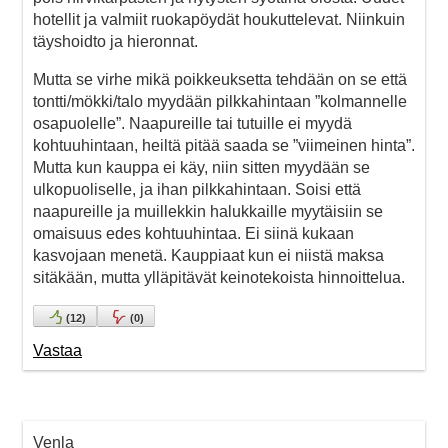
hotellit ja valmiit ruokapöydät houkuttelevat. Niinkuin
täyshoidto ja hieronnat.
Mutta se virhe mikä poikkeuksetta tehdään on se että
tontti/mökki/talo myydään pilkkahintaan ”kolmannelle
osapuolelle”. Naapureille tai tutuille ei myydä
kohtuuhintaan, heiltä pitää saada se ”viimeinen hinta”.
Mutta kun kauppa ei käy, niin sitten myydään se
ulkopuoliselle, ja ihan pilkkahintaan. Soisi että
naapureille ja muillekkin halukkaille myytäisiin se
omaisuus edes kohtuuhintaa. Ei siinä kukaan
kasvojaan menetä. Kauppiaat kun ei niistä maksa
sitäkään, mutta ylläpitävät keinotekoista hinnoittelua.
(
12
)
(
0
)
Vastaa
Venla