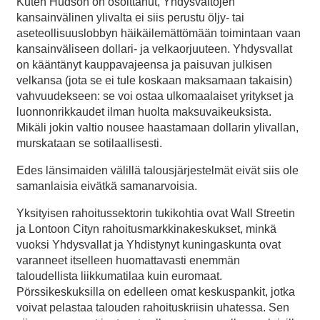
Kuten Hudson on osoittanut, Yhdysvaltojen
kansainvälinen ylivalta ei siis perustu öljy- tai
aseteollisuuslobbyn häikäilemättömään toimintaan vaan
kansainväliseen dollari- ja velkaorjuuteen. Yhdysvallat
on kääntänyt kauppavajeensa ja paisuvan julkisen
velkansa (jota se ei tule koskaan maksamaan takaisin)
vahvuudekseen: se voi ostaa ulkomaalaiset yritykset ja
luonnonrikkaudet ilman huolta maksuvaikeuksista.
Mikäli jokin valtio nousee haastamaan dollarin ylivallan,
murskataan se sotilaallisesti.
Edes länsimaiden välillä talousjärjestelmät eivät siis ole
samanlaisia eivätkä samanarvoisia.
Yksityisen rahoitussektorin tukikohtia ovat Wall Streetin
ja Lontoon Cityn rahoitusmarkkinakeskukset, minkä
vuoksi Yhdysvallat ja Yhdistynyt kuningaskunta ovat
varanneet itselleen huomattavasti enemmän
taloudellista liikkumatilaa kuin euromaat.
Pörssikeskuksilla on edelleen omat keskuspankit, jotka
voivat pelastaa talouden rahoituskriisin uhatessa. Sen