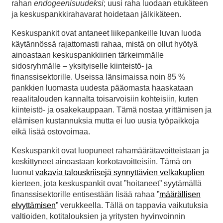
rahan
endogeenisuudeksi
; uusi raha luodaan etukäteen
ja keskuspankkirahavarat hoidetaan jälkikäteen.
Keskuspankit ovat antaneet liikepankeille luvan luoda
käytännössä rajattomasti rahaa, mistä on ollut hyötyä
ainoastaan keskuspankkiirien tärkeimmälle
sidosryhmälle – yksityiselle kiinteistö- ja
finanssisektorille. Useissa länsimaissa noin 85 %
pankkien luomasta uudesta pääomasta haaskataan
reaalitalouden kannalta toisarvoisiin kohteisiin, kuten
kiinteistö- ja osakekauppaan. Tämä nostaa yrittämisen ja
elämisen kustannuksia mutta ei luo uusia työpaikkoja
eikä lisää ostovoimaa.
Keskuspankit ovat luopuneet rahamäärätavoitteistaan ja
keskittyneet ainoastaan korkotavoitteisiin. Tämä on
luonut
vakavia talouskriisejä synnyttävien velkakuplien
kierteen, jota keskuspankit ovat ”hoitaneet” syytämällä
finanssisektorille entisestään lisää rahaa ”
määrällisen
elvyttämisen
” verukkeella. Tällä on tappavia vaikutuksia
valtioiden, kotitalouksien ja yritysten hyvinvoinnin