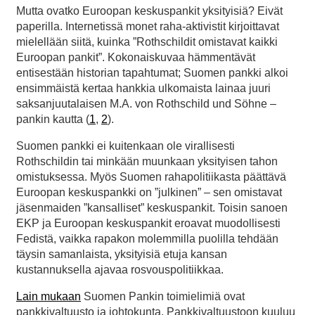
Mutta ovatko Euroopan keskuspankit yksityisiä? Eivät
paperilla. Internetissä monet raha-aktivistit kirjoittavat
mielellään siitä, kuinka ”Rothschildit omistavat kaikki
Euroopan pankit”. Kokonaiskuvaa hämmentävät
entisestään historian tapahtumat; Suomen pankki alkoi
ensimmäistä kertaa hankkia ulkomaista lainaa juuri
saksanjuutalaisen M.A. von Rothschild und Söhne –
pankin kautta (
1
,
2
).
Suomen pankki ei kuitenkaan ole virallisesti
Rothschildin tai minkään muunkaan yksityisen tahon
omistuksessa. Myös Suomen rahapolitiikasta päättävä
Euroopan keskuspankki on ”julkinen” – sen omistavat
jäsenmaiden ”kansalliset” keskuspankit. Toisin sanoen
EKP ja Euroopan keskuspankit eroavat muodollisesti
Fedistä, vaikka rapakon molemmilla puolilla tehdään
täysin samanlaista, yksityisiä etuja kansan
kustannuksella ajavaa rosvouspolitiikkaa.
Lain mukaan
Suomen Pankin toimielimiä ovat
pankkivaltuusto ja johtokunta. Pankkivaltuustoon kuuluu