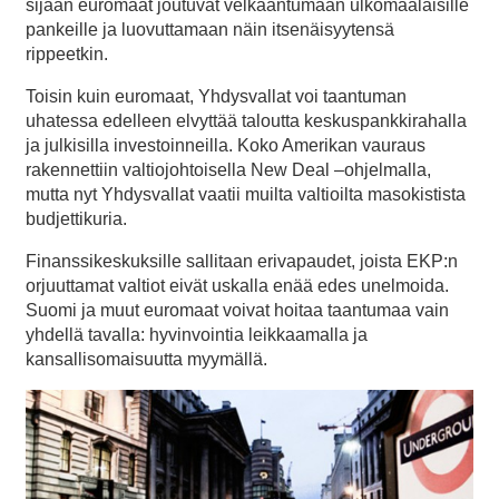
sijaan euromaat joutuvat velkaantumaan ulkomaalaisille
pankeille ja luovuttamaan näin itsenäisyytensä
rippeetkin.
Toisin kuin euromaat, Yhdysvallat voi taantuman
uhatessa edelleen elvyttää taloutta keskuspankkirahalla
ja julkisilla investoinneilla. Koko Amerikan vauraus
rakennettiin valtiojohtoisella New Deal –ohjelmalla,
mutta nyt Yhdysvallat vaatii muilta valtioilta masokistista
budjettikuria.
Finanssikeskuksille sallitaan erivapaudet, joista EKP:n
orjuuttamat valtiot eivät uskalla enää edes unelmoida.
Suomi ja muut euromaat voivat hoitaa taantumaa vain
yhdellä tavalla: hyvinvointia leikkaamalla ja
kansallisomaisuutta myymällä.