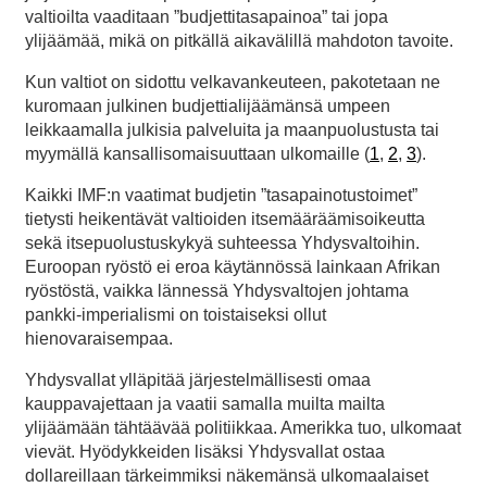
valtioilta vaaditaan ”budjettitasapainoa” tai jopa
ylijäämää, mikä on pitkällä aikavälillä mahdoton tavoite.
Kun valtiot on sidottu velkavankeuteen, pakotetaan ne
kuromaan julkinen budjettialijäämänsä umpeen
leikkaamalla julkisia palveluita ja maanpuolustusta tai
myymällä kansallisomaisuuttaan ulkomaille (
1
,
2
,
3
).
Kaikki IMF:n vaatimat budjetin ”tasapainotustoimet”
tietysti heikentävät valtioiden itsemääräämisoikeutta
sekä itsepuolustuskykyä suhteessa Yhdysvaltoihin.
Euroopan ryöstö ei eroa käytännössä lainkaan Afrikan
ryöstöstä, vaikka lännessä Yhdysvaltojen johtama
pankki-imperialismi on toistaiseksi ollut
hienovaraisempaa.
Yhdysvallat ylläpitää järjestelmällisesti omaa
kauppavajettaan ja vaatii samalla muilta mailta
ylijäämään tähtäävää politiikkaa. Amerikka tuo, ulkomaat
vievät. Hyödykkeiden lisäksi Yhdysvallat ostaa
dollareillaan tärkeimmiksi näkemänsä ulkomaalaiset