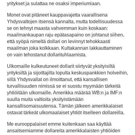
yritykset ja sulattaa ne osaksi imperiumiaan.
Monet ovat pitäneet kauppavajetta vaarallisena
Yhdysvaltojen itsensä kannalta, mutta todellisuudessa
se on tehnyt maasta vahvemman kuin koskaan:
maailmankaupan raju epätasapaino on johtanut siihen,
että syöpä nimeltä dollari on levinnyt tehokkaasti
maailman joka kolkkaan. Kultakannan lakkauttaminen
on vain tehostanut dollarituhlaamista.
Ulkomaille kulkeutuneet dollarit siirtyvät yksityisiltä
yrityksiltä ja sijoittajilta lopulta keskuspankkien holveihin,
sillä Yhdysvallat on ilmoittanut, että kansallisen
turvallisuuden nimissä se ei suostu myymään tärkeitä
yhtiöitään ulkomaille. Amerikka määrää WB:n ja IMF:n
suulla muita valtioita yksityistämään
kansallisomaisuutensa. Tämän jälkeen amerikkalaiset
ostavat tärkeät ulkomaalaiset yhtiöt itselleen dollareilla.
Me eurooppalaiset emme kuitenkaan saa käyttää
ansaitsemiamme dollareita amerikkalaisten yhtiöiden