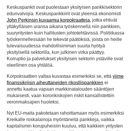
Keskuspankit ovat puolestaan yksityisen pankkisektorin
edunvalvojia. Keskuspankkiirit ovat yleensä ekonomisti
John Perkinsin kuvaamia korpokraatteja
, jotka ehtivät
yltäkylläisen uransa aikana työskennellä niin pankkien,
suuryritysten kuin hallitusten johtotehtävissä. Politiikassa
työskennellessään he tekevät päätöksiä, joista on heille
tulevaisuudessa mahdollisimman suurta hyötyä
yksityisellä sektorilla, kun julkinen virka päättyy.
Korruptio ja palvelukset yksityisen sektorin ystäville ovat
oleellinen osa yhtälöä.
Korpokraattien valtaa kuvastaa esimerkiksi se, että
viime
finanssikriisin aiheuttaneiden rikosllispankkien
ei
annettu kaatua vapaan markkinatalouden sääntöjen
mukaisesti, vaan koronkiskojien riskit kansallistettiin
veronmaksajien huoleksi.
Nyt EU-maita pakotetaan rahoittamaan myös esimerkiksi
Kreikalle roskalainoja myöntäneitä pankkeja, vaikka
kapitalismin korupuheisiin kuuluu, että kaikkien yritysten