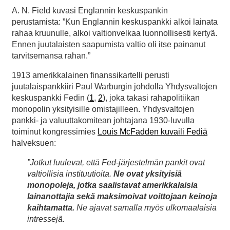
A. N. Field kuvasi Englannin keskuspankin
perustamista: ”Kun Englannin keskuspankki alkoi lainata
rahaa kruunulle, alkoi valtionvelkaa luonnollisesti kertyä.
Ennen juutalaisten saapumista valtio oli itse painanut
tarvitsemansa rahan.”
1913 amerikkalainen finanssikartelli perusti
juutalaispankkiiri Paul Warburgin johdolla Yhdysvaltojen
keskuspankki Fedin (
1
,
2
), joka takasi rahapolitiikan
monopolin yksityisille omistajilleen. Yhdysvaltojen
pankki- ja valuuttakomitean johtajana 1930-luvulla
toiminut kongressimies
Louis McFadden kuvaili Fediä
halveksuen:
”Jotkut luulevat, että Fed-järjestelmän pankit ovat
valtiollisia instituutioita.
Ne ovat yksityisiä
monopoleja, jotka saalistavat amerikkalaisia
lainanottajia sekä maksimoivat voittojaan keinoja
kaihtamatta.
Ne ajavat samalla myös ulkomaalaisia
intressejä.