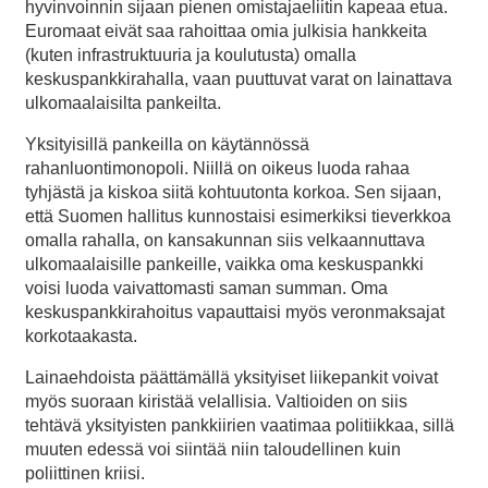
hyvinvoinnin sijaan pienen omistajaeliitin kapeaa etua.
Euromaat eivät saa rahoittaa omia julkisia hankkeita
(kuten infrastruktuuria ja koulutusta) omalla
keskuspankkirahalla, vaan puuttuvat varat on lainattava
ulkomaalaisilta pankeilta.
Yksityisillä pankeilla on käytännössä
rahanluontimonopoli. Niillä on oikeus luoda rahaa
tyhjästä ja kiskoa siitä kohtuutonta korkoa. Sen sijaan,
että Suomen hallitus kunnostaisi esimerkiksi tieverkkoa
omalla rahalla, on kansakunnan siis velkaannuttava
ulkomaalaisille pankeille, vaikka oma keskuspankki
voisi luoda vaivattomasti saman summan. Oma
keskuspankkirahoitus vapauttaisi myös veronmaksajat
korkotaakasta.
Lainaehdoista päättämällä yksityiset liikepankit voivat
myös suoraan kiristää velallisia. Valtioiden on siis
tehtävä yksityisten pankkiirien vaatimaa politiikkaa, sillä
muuten edessä voi siintää niin taloudellinen kuin
poliittinen kriisi.