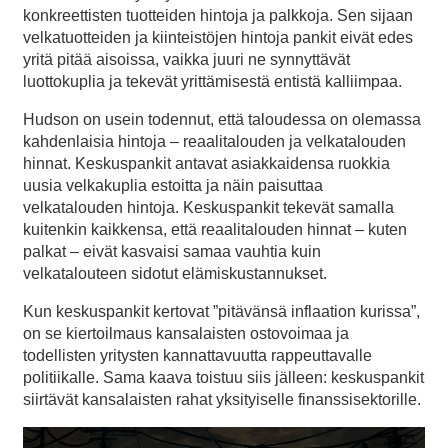
konkreettisten tuotteiden hintoja ja palkkoja. Sen sijaan
velkatuotteiden ja kiinteistöjen hintoja pankit eivät edes
yritä pitää aisoissa, vaikka juuri ne synnyttävät
luottokuplia ja tekevät yrittämisestä entistä kalliimpaa.
Hudson on usein todennut, että taloudessa on olemassa
kahdenlaisia hintoja – reaalitalouden ja velkatalouden
hinnat. Keskuspankit antavat asiakkaidensa ruokkia
uusia velkakuplia estoitta ja näin paisuttaa
velkatalouden hintoja. Keskuspankit tekevät samalla
kuitenkin kaikkensa, että reaalitalouden hinnat – kuten
palkat – eivät kasvaisi samaa vauhtia kuin
velkatalouteen sidotut elämiskustannukset.
Kun keskuspankit kertovat ”pitävänsä inflaation kurissa”,
on se kiertoilmaus kansalaisten ostovoimaa ja
todellisten yritysten kannattavuutta rappeuttavalle
politiikalle. Sama kaava toistuu siis jälleen: keskuspankit
siirtävät kansalaisten rahat yksityiselle finanssisektorille.