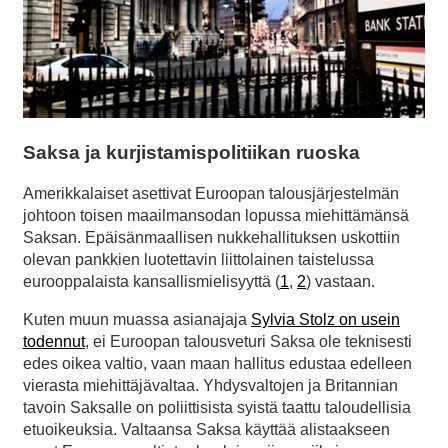
Saksa ja kurjistamispolitiikan ruoska
Amerikkalaiset asettivat Euroopan talousjärjestelmän
johtoon toisen maailmansodan lopussa miehittämänsä
Saksan. Epäisänmaallisen nukkehallituksen uskottiin
olevan pankkien luotettavin liittolainen taistelussa
eurooppalaista kansallismielisyyttä (
1
,
2
) vastaan.
Kuten muun muassa asianajaja
Sylvia Stolz on usein
todennut
, ei Euroopan talousveturi Saksa ole teknisesti
edes oikea valtio, vaan maan hallitus edustaa edelleen
vierasta miehittäjävaltaa. Yhdysvaltojen ja Britannian
tavoin Saksalle on poliittisista syistä taattu taloudellisia
etuoikeuksia. Valtaansa Saksa käyttää alistaakseen