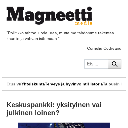
"Poliitikko tahtoo luoda uraa, mutta me tahdomme rakentaa
kauniin ja vahvan isänmaan."
Corneliu Codreanu
Etusivu
Yhteiskunta
Terveys ja hyvinvointi
Historia
Talous
In Eng
Keskuspankki: yksityinen vai
julkinen loinen?