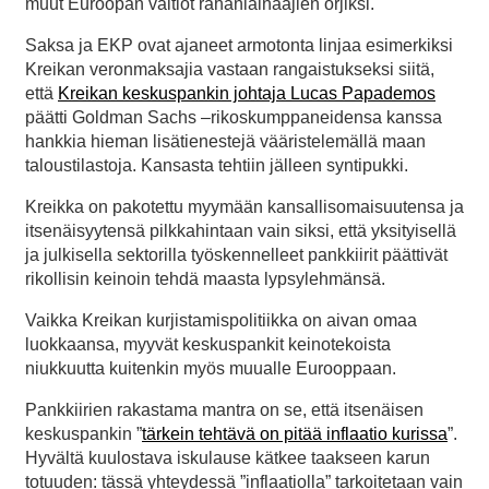
muut Euroopan valtiot rahanlainaajien orjiksi.
Saksa ja EKP ovat ajaneet armotonta linjaa esimerkiksi
Kreikan veronmaksajia vastaan rangaistukseksi siitä,
että
Kreikan keskuspankin johtaja Lucas Papademos
päätti Goldman Sachs –rikoskumppaneidensa kanssa
hankkia hieman lisätienestejä vääristelemällä maan
taloustilastoja. Kansasta tehtiin jälleen syntipukki.
Kreikka on pakotettu myymään kansallisomaisuutensa ja
itsenäisyytensä pilkkahintaan vain siksi, että yksityisellä
ja julkisella sektorilla työskennelleet pankkiirit päättivät
rikollisin keinoin tehdä maasta lypsylehmänsä.
Vaikka Kreikan kurjistamispolitiikka on aivan omaa
luokkaansa, myyvät keskuspankit keinotekoista
niukkuutta kuitenkin myös muualle Eurooppaan.
Pankkiirien rakastama mantra on se, että itsenäisen
keskuspankin ”
tärkein tehtävä on pitää inflaatio kurissa
”.
Hyvältä kuulostava iskulause kätkee taakseen karun
totuuden: tässä yhteydessä ”inflaatiolla” tarkoitetaan vain