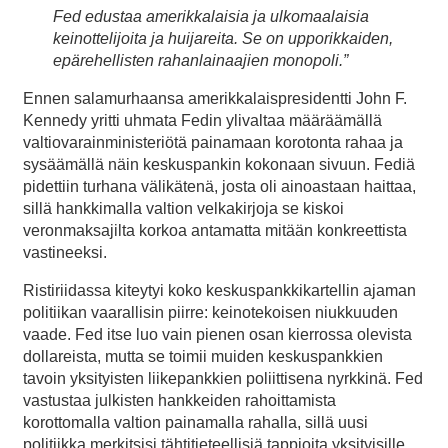
Fed edustaa amerikkalaisia ja ulkomaalaisia
keinottelijoita ja huijareita. Se on upporikkaiden,
epärehellisten rahanlainaajien monopoli.”
Ennen salamurhaansa amerikkalaispresidentti John F.
Kennedy yritti uhmata Fedin ylivaltaa määräämällä
valtiovarainministeriötä painamaan korotonta rahaa ja
sysäämällä näin keskuspankin kokonaan sivuun. Fediä
pidettiin turhana välikätenä, josta oli ainoastaan haittaa,
sillä hankkimalla valtion velkakirjoja se kiskoi
veronmaksajilta korkoa antamatta mitään konkreettista
vastineeksi.
Ristiriidassa kiteytyi koko keskuspankkikartellin ajaman
politiikan vaarallisin piirre: keinotekoisen niukkuuden
vaade. Fed itse luo vain pienen osan kierrossa olevista
dollareista, mutta se toimii muiden keskuspankkien
tavoin yksityisten liikepankkien poliittisena nyrkkinä. Fed
vastustaa julkisten hankkeiden rahoittamista
korottomalla valtion painamalla rahalla, sillä uusi
politiikka merkitsisi tähtitieteellisiä tappioita yksityisille