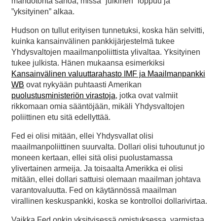
mahdotonta sanoa, missä ”julkinen” loppuu ja
”yksityinen” alkaa.
Hudson on tullut erityisen tunnetuksi, koska hän selvitti,
kuinka kansainvälinen pankkijärjestelmä tukee
Yhdysvaltojen maailmanpoliittista ylivaltaa. Yksityinen
tukee julkista. Hänen mukaansa esimerkiksi
Kansainvälinen valuuttarahasto IMF ja Maailmanpankki
WB
ovat nykyään puhtaasti Amerikan
puolustusministeriön virastoja
, jotka ovat valmiit
rikkomaan omia sääntöjään, mikäli Yhdysvaltojen
poliittinen etu sitä edellyttää.
Fed ei olisi mitään, ellei Yhdysvallat olisi
maailmanpoliittinen suurvalta. Dollari olisi tuhoutunut jo
moneen kertaan, ellei sitä olisi puolustamassa
ylivertainen armeija. Ja toisaalta Amerikka ei olisi
mitään, ellei dollari sattuisi olemaan maailman johtava
varantovaluutta. Fed on käytännössä maailman
virallinen keskuspankki, koska se kontrolloi dollarivirtaa.
Vaikka Fed onkin yksityisessä omistuksessa, varmistaa