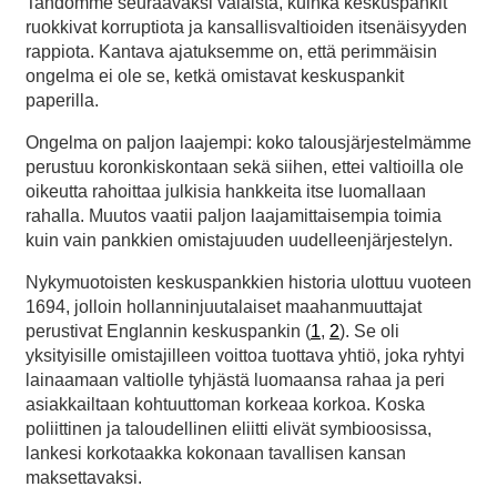
Tahdomme seuraavaksi valaista, kuinka keskuspankit
ruokkivat korruptiota ja kansallisvaltioiden itsenäisyyden
rappiota. Kantava ajatuksemme on, että perimmäisin
ongelma ei ole se, ketkä omistavat keskuspankit
paperilla.
Ongelma on paljon laajempi: koko talousjärjestelmämme
perustuu koronkiskontaan sekä siihen, ettei valtioilla ole
oikeutta rahoittaa julkisia hankkeita itse luomallaan
rahalla. Muutos vaatii paljon laajamittaisempia toimia
kuin vain pankkien omistajuuden uudelleenjärjestelyn.
Nykymuotoisten keskuspankkien historia ulottuu vuoteen
1694, jolloin hollanninjuutalaiset maahanmuuttajat
perustivat Englannin keskuspankin (
1
,
2
). Se oli
yksityisille omistajilleen voittoa tuottava yhtiö, joka ryhtyi
lainaamaan valtiolle tyhjästä luomaansa rahaa ja peri
asiakkailtaan kohtuuttoman korkeaa korkoa. Koska
poliittinen ja taloudellinen eliitti elivät symbioosissa,
lankesi korkotaakka kokonaan tavallisen kansan
maksettavaksi.