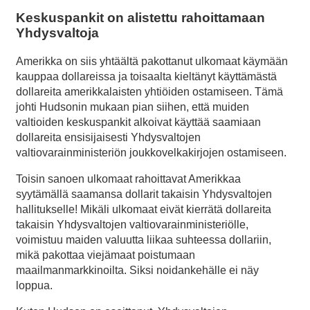
Keskuspankit on alistettu rahoittamaan
Yhdysvaltoja
Amerikka on siis yhtäältä pakottanut ulkomaat käymään
kauppaa dollareissa ja toisaalta kieltänyt käyttämästä
dollareita amerikkalaisten yhtiöiden ostamiseen. Tämä
johti Hudsonin mukaan pian siihen, että muiden
valtioiden keskuspankit alkoivat käyttää saamiaan
dollareita ensisijaisesti Yhdysvaltojen
valtiovarainministeriön joukkovelkakirjojen ostamiseen.
Toisin sanoen ulkomaat rahoittavat Amerikkaa
syytämällä saamansa dollarit takaisin Yhdysvaltojen
hallitukselle! Mikäli ulkomaat eivät kierrätä dollareita
takaisin Yhdysvaltojen valtiovarainministeriölle,
voimistuu maiden valuutta liikaa suhteessa dollariin,
mikä pakottaa viejämaat poistumaan
maailmanmarkkinoilta. Siksi noidankehälle ei näy
loppua.