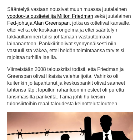
Sääntelyä vastaan nousivat muun muassa juutalainen
voodoo-taloustieteilijä Milton Friedman
sekä juutalainen
Fed-johtaja Alan Greenspan
, jotka uskottelivat kansalle,
ettei velka ole koskaan ongelma ja ettei sääntelyn
lakkauttaminen tulisi johtamaan vastuuttomaan
lainanantoon. Pankkiirit olivat synnynnäisesti niin
vastuullista väkeä, ettei heidän toimintaansa tarvitsisi
rajoittaa turhilla laeilla.
Viimeistään 2008 talouskriisi todisti, että Friedman ja
Greenspan olivat likaisia valehtelijoita. Vahinko oli
kuitenkin jo tapahtunut ja keskuspankit olivat saaneet
tahtonsa läpi: loputkin rahanluonnin esteet oli purettu
länsimaisilta pankeilta. Tämä johti huikeisiin
tulonsiirtoihin reaalitaloudesta keinottelutalouteen.