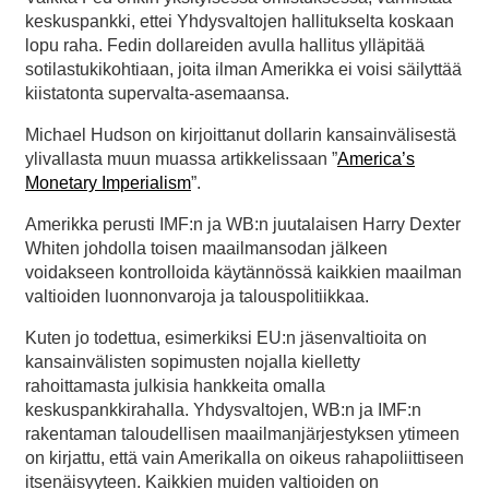
keskuspankki, ettei Yhdysvaltojen hallitukselta koskaan
lopu raha. Fedin dollareiden avulla hallitus ylläpitää
sotilastukikohtiaan, joita ilman Amerikka ei voisi säilyttää
kiistatonta supervalta-asemaansa.
Michael Hudson on kirjoittanut dollarin kansainvälisestä
ylivallasta muun muassa artikkelissaan ”
America’s
Monetary Imperialism
”.
Amerikka perusti IMF:n ja WB:n juutalaisen Harry Dexter
Whiten johdolla toisen maailmansodan jälkeen
voidakseen kontrolloida käytännössä kaikkien maailman
valtioiden luonnonvaroja ja talouspolitiikkaa.
Kuten jo todettua, esimerkiksi EU:n jäsenvaltioita on
kansainvälisten sopimusten nojalla kielletty
rahoittamasta julkisia hankkeita omalla
keskuspankkirahalla. Yhdysvaltojen, WB:n ja IMF:n
rakentaman taloudellisen maailmanjärjestyksen ytimeen
on kirjattu, että vain Amerikalla on oikeus rahapoliittiseen
itsenäisyyteen. Kaikkien muiden valtioiden on