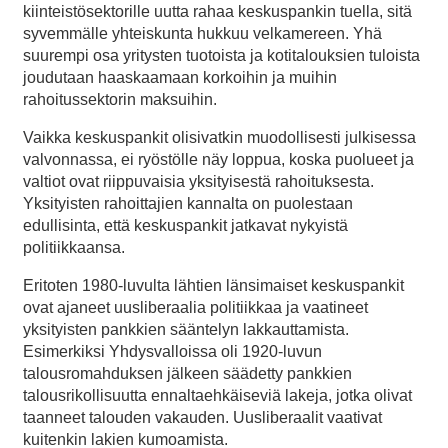
kiinteistösektorille uutta rahaa keskuspankin tuella, sitä
syvemmälle yhteiskunta hukkuu velkamereen. Yhä
suurempi osa yritysten tuotoista ja kotitalouksien tuloista
joudutaan haaskaamaan korkoihin ja muihin
rahoitussektorin maksuihin.
Vaikka keskuspankit olisivatkin muodollisesti julkisessa
valvonnassa, ei ryöstölle näy loppua, koska puolueet ja
valtiot ovat riippuvaisia yksityisestä rahoituksesta.
Yksityisten rahoittajien kannalta on puolestaan
edullisinta, että keskuspankit jatkavat nykyistä
politiikkaansa.
Eritoten 1980-luvulta lähtien länsimaiset keskuspankit
ovat ajaneet uusliberaalia politiikkaa ja vaatineet
yksityisten pankkien sääntelyn lakkauttamista.
Esimerkiksi Yhdysvalloissa oli 1920-luvun
talousromahduksen jälkeen säädetty pankkien
talousrikollisuutta ennaltaehkäiseviä lakeja, jotka olivat
taanneet talouden vakauden. Uusliberaalit vaativat
kuitenkin lakien kumoamista.