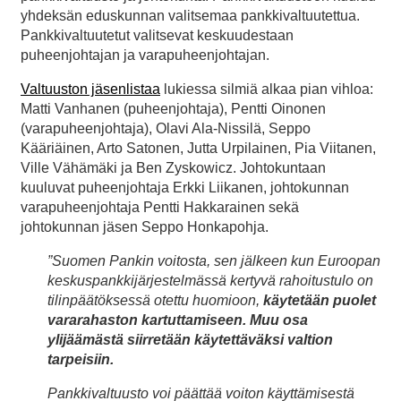
yhdeksän eduskunnan valitsemaa pankkivaltuutettua.
Pankkivaltuutetut valitsevat keskuudestaan
puheenjohtajan ja varapuheenjohtajan.
Valtuuston jäsenlistaa
lukiessa silmiä alkaa pian vihloa:
Matti Vanhanen (puheenjohtaja), Pentti Oinonen
(varapuheenjohtaja), Olavi Ala-Nissilä, Seppo
Kääriäinen, Arto Satonen, Jutta Urpilainen, Pia Viitanen,
Ville Vähämäki ja Ben Zyskowicz. Johtokuntaan
kuuluvat puheenjohtaja Erkki Liikanen, johtokunnan
varapuheenjohtaja Pentti Hakkarainen sekä
johtokunnan jäsen Seppo Honkapohja.
”Suomen Pankin voitosta, sen jälkeen kun Euroopan
keskuspankkijärjestelmässä kertyvä rahoitustulo on
tilinpäätöksessä otettu huomioon,
käytetään puolet
vararahaston kartuttamiseen. Muu osa
ylijäämästä siirretään käytettäväksi valtion
tarpeisiin.
Pankkivaltuusto voi päättää voiton käyttämisestä