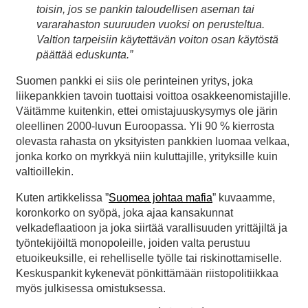
toisin, jos se pankin taloudellisen aseman tai
vararahaston suuruuden vuoksi on perusteltua.
Valtion tarpeisiin käytettävän voiton osan käytöstä
päättää eduskunta.”
Suomen pankki ei siis ole perinteinen yritys, joka
liikepankkien tavoin tuottaisi voittoa osakkeenomistajille.
Väitämme kuitenkin, ettei omistajuuskysymys ole järin
oleellinen 2000-luvun Euroopassa. Yli 90 % kierrosta
olevasta rahasta on yksityisten pankkien luomaa velkaa,
jonka korko on myrkkyä niin kuluttajille, yrityksille kuin
valtioillekin.
Kuten artikkelissa ”
Suomea johtaa mafia
” kuvaamme,
koronkorko on syöpä, joka ajaa kansakunnat
velkadeflaatioon ja joka siirtää varallisuuden yrittäjiltä ja
työntekijöiltä monopoleille, joiden valta perustuu
etuoikeuksille, ei rehelliselle työlle tai riskinottamiselle.
Keskuspankit kykenevät pönkittämään riistopolitiikkaa
myös julkisessa omistuksessa.