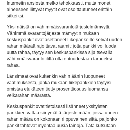
Internetin ansiosta melko tehokkaasti, mutta monet
aiheeseen liittyvät myytit ovat osoittautuneet erittäin
sitkeiksi.
Yksi näistä on vähimmäisvarantojärjestelmämyytti.
Vähimmäisvarantojärjestelmämyytin mukaan
keskuspankit ovat asettaneet liikepankeille selvät uuden
rahan määrää rajoittavat raamit: jotta pankki voi luoda
uutta rahaa, täytyy sen keskuspankissa sijaitsevalla
vähimmäisvarantotilillä olla entuudestaan tarpeeksi
rahaa.
Länsimaat ovat kuitenkin vähin äänin luopuneet
vaatimuksesta, jonka mukaan liikepankkien täytyisi
omistaa etukäteen tietty prosenttiosuus luomansa
velkarahan määrästä.
Keskuspankit ovat tietoisesti lisänneet yksityisten
pankkien valtaa siirtymällä järjestelmään, jossa uuden
rahan määrä on kokonaan riippuvainen siitä, paljonko
pankit tahtovat myöntää uusia lainoja. Tätä kutsutaan