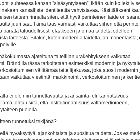
onti suhteessa kansan ”sisäsyntyiseen”, ikään kuin kollektiivis
ainakaan kansallista identiteettiä vahvistavaa. Käsittääkseni kau
nteisen taiteen rinnalla siten, että hyvä perinteinen taide on saan
tta juuri saa. Tämä taas varmasti vaikuttaa siihen että perinte
 ja pärjätä taloudellisesti elääkseen ja omaa taidetta edelleen
stä taiteesta. Sitäkin, kuten modernia taidetta, on monenlaista;
polville.
n näkökulmasta ajateltuna taiteilijan urakehitykseen vaikuttaa
mi. Brändillä tässä tarkoitetaan esimerkiksi modernin ja nykytai
kostoitumisen välittämää taiteilijakuvaa, joka suosii modernin 
kaan vaikuttaa viestintä, markkinointi, verkostoituminen ja kenti
jalla ei ole niin tunnettavuutta ja ansainta- eli kannattavuus
 Tämä johtuu siitä, että institutionaalisuus valtamedioineen,
taiteen puolella.
iteen tunnetuksi tekijänä?
ellä hyväksyttyä, ajankohtaista ja suosittua taidetta. Jos esimerk