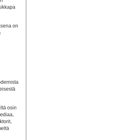
en
vaikkapa
uksena on
n
odernista
eisestä
ltä osin
mediaa,
torit,
meltä