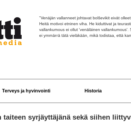
”Venäjän vallanneet johtavat bolševikit eivät olleet 
Heitä motivoi etninen viha. He kiduttivat ja teuras
vallankumous ei ollut 'venäläinen vallankumous'. 
ei ymmärrä tätä vieläkään, mikä todistaa, että k
Terveys ja hyvinvointi
Historia
taiteen syrjäyttäjänä sekä siihen liittyv