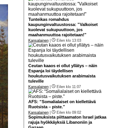
Tunteikas romahdus
kaupunginvaltuustossa: ”Valkoiset
kuolevat sukupuuttoon, jos
maahanmuuttoa rajoitetaan!”
Kansalainen
|
Eilen klo 13:03
Ceutan kaaos ei ollut yllätys – näin
Espanja loi täydellisen
houkutusvaikutuksen arabimaista
tuleville
Kansalainen
|
Eilen klo 11:07
AFS: “Somalialaiset on kiellettävä
Ruotsista – piste.”
Kansalainen
|
Eilen klo 09:02
Sopimuksista piittaamaton Israel jatkaa
rajuja hyökkäyksiä Libanoniin ja
Gazaan