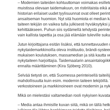
– Modernien taiteiden kohtuuttoman voimakas esilletu
muistissa olevaan taidemakuun, on ristiriitaista eikä 
historian erilaiset uudet tyylisuunnat ovat olleet peri
ansaitseman huomion. Nyt sitä huomiota ei median kau
taiteen tekijän on vaikea tulla julkisesti hyväksytyksi
kehittääkseen. Puhun siis sydämellä tehdystä perintei
vain kallista tapettia ja osa jää elämään tuleville suku
Jutun kirjoittajana esitän lisäksi, että tunnettavuude
nykytaidemarkkinoilla oleva instituutio, brändi-systee
mukaisen koulutuksen, massamedian ja sitä kautta ver
nykytaiteen harjoittajia. Taidemaalarin ansaintalogiik
ennalta määrittäminen (Kira Sjöberg 2010).
Selvää tietysti on, että Suomessa perinteisellä taiteili
mahdollisuutta kuin esim. modernin taiteen tekijöillä.
verkostoineen ja markkinoineen ovat modernin ja nyky
Mikä on mielestäsi valtamedian rooli nykyisen kuvata
– Media antaa ihmisille kuvan siitä, mikä on tällä hetk