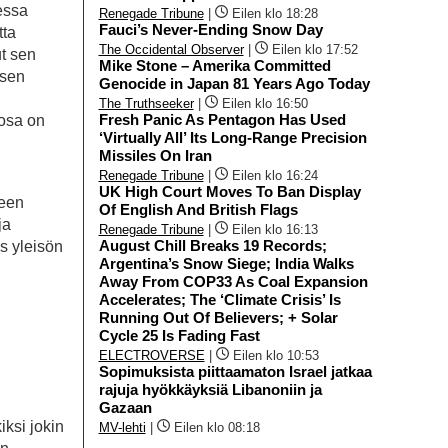
essa
Renegade Tribune
|
Eilen klo 18:28
Fauci’s Never-Ending Snow Day
tta
The Occidental Observer
|
Eilen klo 17:52
ut sen
Mike Stone – Amerika Committed
isen
Genocide in Japan 81 Years Ago Today
The Truthseeker
|
Eilen klo 16:50
Fresh Panic As Pentagon Has Used
 osa on
‘Virtually All’ Its Long-Range Precision
Missiles On Iran
Renegade Tribune
|
Eilen klo 16:24
UK High Court Moves To Ban Display
teen
Of English And British Flags
ja
Renegade Tribune
|
Eilen klo 16:13
August Chill Breaks 19 Records;
es yleisön
Argentina’s Snow Siege; India Walks
Away From COP33 As Coal Expansion
Accelerates; The ‘Climate Crisis’ Is
Running Out Of Believers; + Solar
Cycle 25 Is Fading Fast
ELECTROVERSE
|
Eilen klo 10:53
Sopimuksista piittaamaton Israel jatkaa
rajuja hyökkäyksiä Libanoniin ja
Gazaan
iksi jokin
MV-lehti
|
Eilen klo 08:18