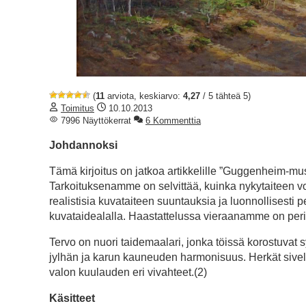
(
11
arviota, keskiarvo:
4,27
/ 5 tähteä 5)
Toimitus
10.10.2013
7996 Näyttökerrat
6 Kommenttia
Johdannoksi
Tämä kirjoitus on jatkoa artikkelille ”Guggenheim-mus
Tarkoituksenamme on selvittää, kuinka nykytaiteen v
realistisia kuvataiteen suuntauksia ja luonnollisesti p
kuvataidealalla. Haastattelussa vieraanamme on perinte
Tervo on nuori taidemaalari, jonka töissä korostuva
jylhän ja karun kauneuden harmonisuus. Herkät sivel
valon kuulauden eri vivahteet.(2)
Käsitteet