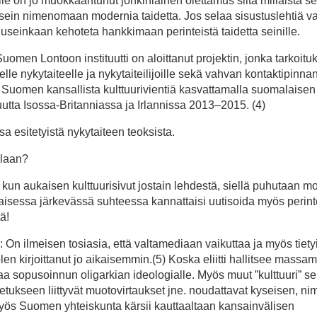
ille on jo muokkaantunut jonkinlainen olettamus siitä millaista s
on usein nimenomaan modernia taidetta. Jos selaa sisustuslehtiä 
useinkaan kehoteta hankkimaan perinteistä taidetta seinille.
 Suomen Lontoon instituutti on aloittanut projektin, jonka tarkoit
e nykytaiteelle ja nykytaiteilijoille sekä vahvan kontaktipinna
n Suomen kansallista kulttuurivientiä kasvattamalla suomalaisen
uutta Isossa-Britanniassa ja Irlannissa 2013–2015. (4)
a esitetyistä nykytaiteen teoksista.
ilaan?
un aukaisen kulttuurisivut jostain lehdestä, siellä puhutaan m
nlaisessa järkevässä suhteessa kannattaisi uutisoida myös perint
ä!
a: On ilmeisen tosiasia, että valtamediaan vaikuttaa ja myös tietyi
len kirjoittanut jo aikaisemmin.(5) Koska eliitti hallitsee massa
aa sopusoinnun oligarkian ideologialle. Myös muut ”kulttuuri” sek
tetukseen liittyvät muotovirtaukset jne. noudattavat kyseisen, ni
myös Suomen yhteiskunta kärsii kauttaaltaan kansainvälisen