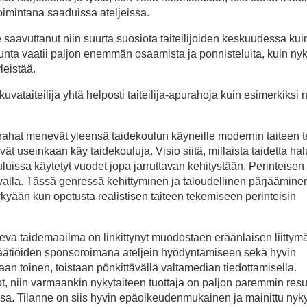
toimintana saaduissa ateljeissa.
e saavuttanut niin suurta suosiota taiteilijoiden keskuudessa kui
isuunta vaatii paljon enemmän osaamista ja ponnisteluita, kuin ny
leistää.
uvataiteilija yhtä helposti taiteilija-apurahoja kuin esimerkiksi n
urahat menevät yleensä taidekoulun käyneille modernin taiteen te
t useinkaan käy taidekouluja. Visio siitä, millaista taidetta ha
uluissa käytetyt vuodet jopa jarruttavan kehitystään. Perinteisen 
avalla. Tässä genressä kehittyminen ja taloudellinen pärjääminen
ykyään kun opetusta realistisen taiteen tekemiseen perinteisin
tseva taidemaailma on linkittynyt muodostaen eräänlaisen liittym
desäätiöiden sponsoroimana ateljein hyödyntämiseen sekä hyvin
an toinen, toistaan pönkittävällä valtamedian tiedottamisella.
rot, niin varmaankin nykytaiteen tuottaja on paljon paremmin resu
nsa. Tilanne on siis hyvin epäoikeudenmukainen ja mainittu nyk