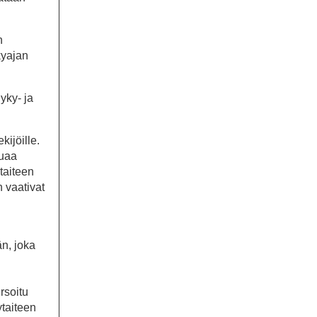
n
kyajan
yky- ja
kijöille.
luaa
taiteen
 vaativat
än, joka
rsoitu
ytaiteen