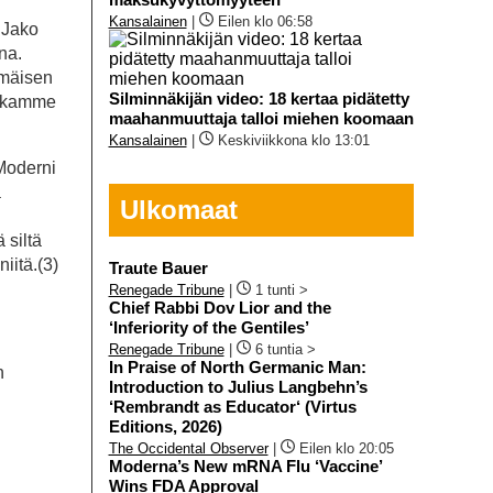
Kansalainen
|
Eilen klo 06:58
 Jako
na.
mmäisen
Silminnäkijän video: 18 kertaa pidätetty
 aikamme
maahanmuuttaja talloi miehen koomaan
Kansalainen
|
Keskiviikkona klo 13:01
 Moderni
a
Ulkomaat
 siltä
iitä.(3)
Traute Bauer
Renegade Tribune
|
1 tunti >
Chief Rabbi Dov Lior and the
‘Inferiority of the Gentiles’
Renegade Tribune
|
6 tuntia >
In Praise of North Germanic Man:
n
Introduction to Julius Langbehn’s
‘Rembrandt as Educator‘ (Virtus
Editions, 2026)
The Occidental Observer
|
Eilen klo 20:05
Moderna’s New mRNA Flu ‘Vaccine’
Wins FDA Approval