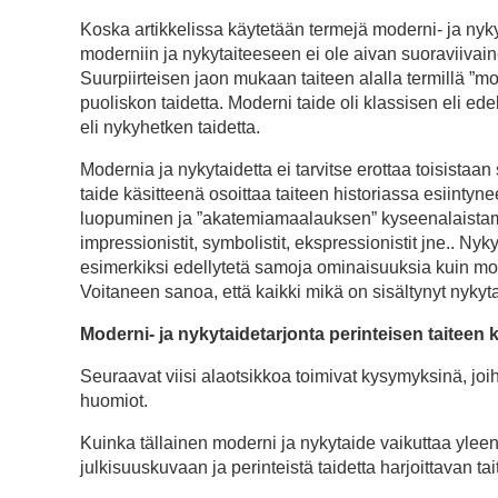
Koska artikkelissa käytetään termejä moderni- ja nyk
moderniin ja nykytaiteeseen ei ole aivan suoraviivai
Suurpiirteisen jaon mukaan taiteen alalla termillä ”
puoliskon taidetta. Moderni taide oli klassisen eli 
eli nykyhetken taidetta.
Modernia ja nykytaidetta ei tarvitse erottaa toisistaan
taide käsitteenä osoittaa taiteen historiassa esiintyne
luopuminen ja ”akatemiamaalauksen” kyseenalaistam
impressionistit, symbolistit, ekspressionistit jne.. Ny
esimerkiksi edellytetä samoja ominaisuuksia kuin modern
Voitaneen sanoa, että kaikki mikä on sisältynyt nyky
Moderni- ja nykytaidetarjonta perinteisen taiteen k
Seuraavat viisi alaotsikkoa toimivat kysymyksinä, joih
huomiot.
Kuinka tällainen moderni ja nykytaide vaikuttaa ylee
julkisuuskuvaan ja perinteistä taidetta harjoittavan t