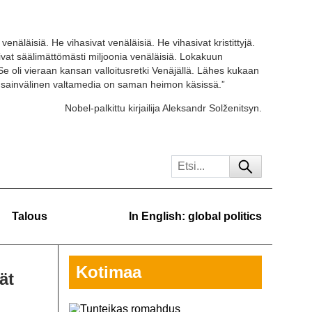
venäläisiä. He vihasivat venäläisiä. He vihasivat kristittyjä.
tivat säälimättömästi miljoonia venäläisiä. Lokakuun
Se oli vieraan kansan valloitusretki Venäjällä. Lähes kukaan
ansainvälinen valtamedia on saman heimon käsissä.”
Nobel-palkittu kirjailija Aleksandr Solženitsyn.
Talous
In English: global politics
Kotimaa
ät