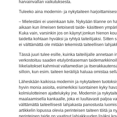
harvainvallan vaikutuksesta.
Tuleeko aina modernin- ja nykytaiteen harjoittamisessa
– Mielestäni ei useinkaan tule. Nykyään tilanne on 
aikaan kun ilmeisen tietoisesti taide- käsitteen ympäri
Kuka vain, varsinkin jos on käynyt jonkun hienon kou
taidetta kohtaan hyväksi ja ryhtyä taiteilijaksi. Sitte
ei välttämättä ole mitään tekemistä taiteellisen lahj
Tässä juuri tulee esille, kuinka taiteilijalle annetaan
verkostoituu saaden etulyöntiaseman taidemarkkinoilla.
liikelaitokset kahmivat valtamedian ja itserakkautens
silloin, kun esim. taiteen keräilijä haluaa omistaa sellaist
Läheskään kaikissa modernin ja nykytaiteen tuotoksissa
hyvin monia asioita, esimerkiksi luontainen kyky havait
kolmiulotteinen ajattelukyky jne. Modernin ja nykyta
maalaamisella kankaalle, joka ei luultavasti paljoa v
välttämättä taiteellisesti lahjakasta panostusta lu
artikkelin lopussa olevia perinteisen taiteen töitä ja 
perinteinen taide on vaatinut lahjakkuuden lisäksi kov