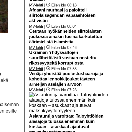
MV-lehti
|
Eilen klo 08:18
Afgaani murhasi ja paloitteli
siirtolaisagendan vapaaehtoisen
aktivistin
MV-lehti
|
Eilen klo 08:04
Ceutaan hyökänneiden siirtolaisten
joukossa ainakin tusina karkotettua
äärimielistä islamistia
MV-lehti
|
Eilen klo 07:46
Ukrainan Yhdysvaltojen
suurlähettilästä vastaan nostettu
rikossyytteitä korruptiosta
MV-lehti
|
Eilen klo 07:35
Venäjä yhdistää puolustushaaroja ja
)
kohottaa lennokkijoukot täyteen
sekä
armeijan aselajien arvoon
MV-lehti
|
Eilen klo 07:28
 maiseman
n esille
Asiantuntija varoittaa: Taloyhtiöiden
alasajoja tulossa enemmän kuin
koskaan – asukkaat ajautuvat
maksukyvyttömyyteen