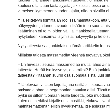
julkinen tila lähtee hankkimaan taidetta tiloihinsa, he
kuuluisi olla. Juuri tästä syystä julkisissa tiloissa 
viimeisen kymmenen vuoden ajalta, niiden sivuilla ei 
Yllä esitettyyn toimittajan roolissa mainittakoon, että
näkyvyyden ja tunnettavuuden lisääminen suomalaisell
lisääminen eri toimijoiden välillä. Hankkeella tuetaa
nykytaiteen kansainvälistymistä, näkyvyyttä ja tietois
Nykytaiteesta saa jonkinlaisen tämän artikkelin lopuss
Millaista taidetta massamediat yleensä tuovat valoke
– En hirveästi seuraa massamediaa mutta lähes aina k
taiteesta. Herää iso kysymys, että miksi? Eikö jonki
taiteesta? Pitäähän suurin osa suomalaisista juuri siit
Yllä olevaan viitaten kirjoittajana esittäisin seuraava
omistaa globaalia hegemoniaa nauttiva eliitti. Tästä o
pyrkii se silloin tuomaan esille taidetta, joka muodost
kuten esimerkiksi kirjallisuus, musiikki, elokuvat, vaa
mainitsemattoman eliitin hyväksyntää. Itse asiassa 