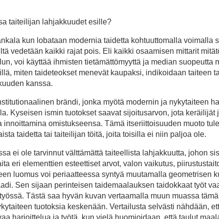
 taiteilijan lahjakkuudet esille?
hankala kun lobataan modernia taidetta kohtuuttomalla voimalla
ltä vedetään kaikki rajat pois. Eli kaikki osaamisen mittarit mitä
lun, voi käyttää ihmisten tietämättömyyttä ja median suopeutta
n sillä, miten taideteokset menevät kaupaksi, indikoidaan taiteen t
akkuuden kanssa.
 institutionaalinen brändi, jonka myötä modernin ja nykytaiteen har
 Kyseisen ismin tuotokset saavat sijoitusarvon, jota keräilijät 
a innoittamina omistukseensa. Tämä itseriittoisuuden muoto tule
a taidetta tai taiteilijan töitä, joita toisilla ei niin paljoa ole.
 ei ole tarvinnut välttämättä taiteellista lahjakkuutta, johon sis
a eri elementtien esteettiset arvot, valon vaikutus, piirustustait
iteen luomus voi periaatteessa syntyä muutamalla geometrisen k
aadi. Sen sijaan perinteisen taidemaalauksen taidokkaat työt vaa
omistyössä. Tästä saa hyvän kuvan vertaamalla muun muassa täm
nykytaiteen tuotoksia keskenään. Vertailusta selvästi nähdään, et
aa harjoittelua ja työtä, kun vielä huomioidaan, että taulut maa