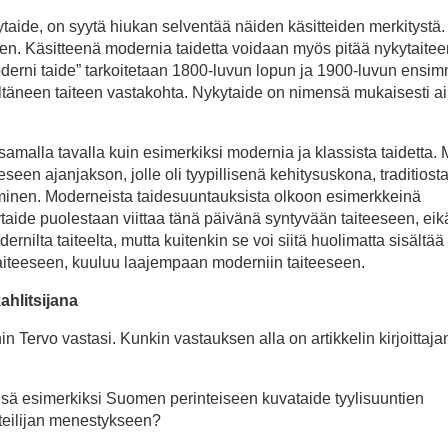
ytaide, on syytä hiukan selventää näiden käsitteiden merkitystä.
nen. Käsitteenä modernia taidetta voidaan myös pitää nykytaitee
moderni taide” tarkoitetaan 1800-luvun lopun ja 1900-luvun ensi
edeltäneen taiteen vastakohta. Nykytaide on nimensä mukaisesti
 samalla tavalla kuin esimerkiksi modernia ja klassista taidetta.
eseen ajanjakson, jolle oli tyypillisenä kehitysuskona, traditiost
inen. Moderneista taidesuuntauksista olkoon esimerkkeinä
kytaide puolestaan viittaa tänä päivänä syntyvään taiteeseen, eikä
ilta taiteelta, mutta kuitenkin se voi siitä huolimatta sisältää n
taiteeseen, kuuluu laajempaan moderniin taiteeseen.
ahlitsijana
in Tervo vastasi. Kunkin vastauksen alla on artikkelin kirjoittaja
nsä esimerkiksi Suomen perinteiseen kuvataide tyylisuuntien
aiteilijan menestykseen?