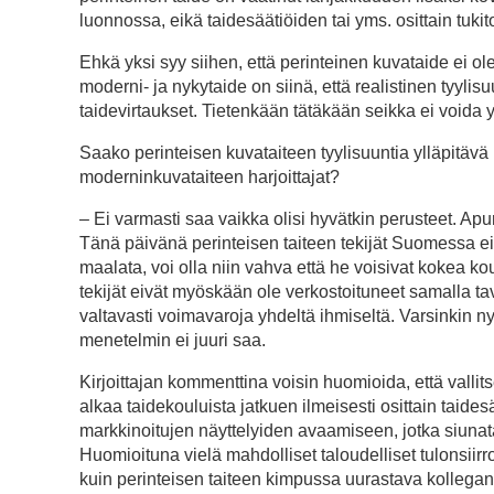
luonnossa, eikä taidesäätiöiden tai yms. osittain tuki
Ehkä yksi syy siihen, että perinteinen kuvataide ei ol
moderni- ja nykytaide on siinä, että realistinen tyyl
taidevirtaukset. Tietenkään tätäkään seikka ei voida y
Saako perinteisen kuvataiteen tyylisuuntia ylläpitävä k
moderninkuvataiteen harjoittajat?
– Ei varmasti saa vaikka olisi hyvätkin perusteet. Ap
Tänä päivänä perinteisen taiteen tekijät Suomessa eivä
maalata, voi olla niin vahva että he voisivat kokea ko
tekijät eivät myöskään ole verkostoituneet samalla t
valtavasti voimavaroja yhdeltä ihmiseltä. Varsinkin n
menetelmin ei juuri saa.
Kirjoittajan kommenttina voisin huomioida, että valli
alkaa taidekouluista jatkuen ilmeisesti osittain tai
markkinoitujen näyttelyiden avaamiseen, jotka siunata
Huomioituna vielä mahdolliset taloudelliset tulonsiir
kuin perinteisen taiteen kimpussa uurastava kollega