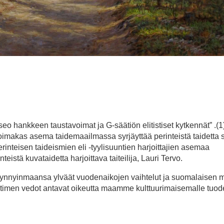
eo hankkeen taustavoimat ja G-säätiön elitistiset kytkennät” .(1
oimakas asema taidemaailmassa syrjäyttää perinteistä taidetta 
erinteisen taideismien eli -tyylisuuntien harjoittajien asemaa
istä kuvataidetta harjoittava taiteilija, Lauri Tervo.
t synnyinmaansa ylväät vuodenaikojen vaihtelut ja suomalaisen
timen vedot antavat oikeutta maamme kulttuurimaisemalle tuode