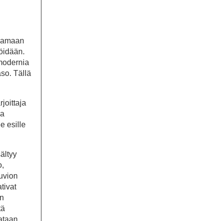
 samaan
töidään.
 modernia
aso. Tällä
joittaja
ja
e esille
ältyy
o,
uvion
tivat
än
tä
lataan