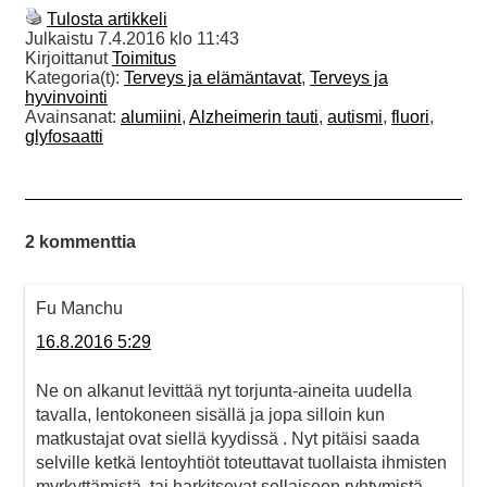
Tulosta artikkeli
Julkaistu
7.4.2016 klo 11:43
Kirjoittanut
Toimitus
Kategoria(t):
Terveys ja elämäntavat
,
Terveys ja
hyvinvointi
Avainsanat:
alumiini
,
Alzheimerin tauti
,
autismi
,
fluori
,
glyfosaatti
2 kommenttia
Fu Manchu
16.8.2016 5:29
Ne on alkanut levittää nyt torjunta-aineita uudella
tavalla, lentokoneen sisällä ja jopa silloin kun
matkustajat ovat siellä kyydissä . Nyt pitäisi saada
selville ketkä lentoyhtiöt toteuttavat tuollaista ihmisten
myrkyttämistä, tai harkitsevat sellaiseen ryhtymistä,