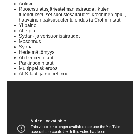
Autismi
Ruoansulatusjärjestelmän sairaudet, kuten
tulehdukselliset suolistosairaudet, krooninen ripuli,
haavainen paksusuolentulehdus ja Crohnin tauti
Ylipaino
Allergiat
Sydän- ja verisuonisairaudet
Masennus
Syöpä
Hedelmättömyys
Alzheimerin tauti
Parkinsonin tauti
Multippeliskleroosi
ALS-tauti ja monet muut