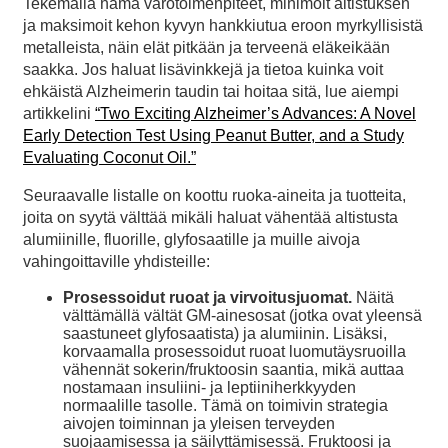
Tekemällä nämä varotoimenpiteet, minimoit altistuksen
ja maksimoit kehon kyvyn hankkiutua eroon myrkyllisistä
metalleista, näin elät pitkään ja terveenä eläkeikään
saakka. Jos haluat lisävinkkejä ja tietoa kuinka voit
ehkäistä Alzheimerin taudin tai hoitaa sitä, lue aiempi
artikkelini
“Two Exciting Alzheimer’s Advances: A Novel
Early Detection Test Using Peanut Butter, and a Study
Evaluating Coconut Oil.”
Seuraavalle listalle on koottu ruoka-aineita ja tuotteita,
joita on syytä välttää mikäli haluat vähentää altistusta
alumiinille, fluorille, glyfosaatille ja muille aivoja
vahingoittaville yhdisteille:
Prosessoidut ruoat ja virvoitusjuomat.
Näitä
välttämällä vältät GM-ainesosat (jotka ovat yleensä
saastuneet glyfosaatista) ja alumiinin. Lisäksi,
korvaamalla prosessoidut ruoat luomutäysruoilla
vähennät sokerin/fruktoosin saantia, mikä auttaa
nostamaan insuliini- ja leptiiniherkkyyden
normaalille tasolle. Tämä on toimivin strategia
aivojen toiminnan ja yleisen terveyden
suojaamisessa ja säilyttämisessä. Fruktoosi ja