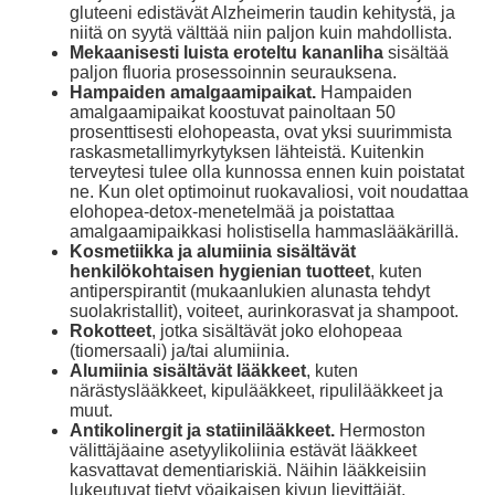
gluteeni edistävät Alzheimerin taudin kehitystä, ja
niitä on syytä välttää niin paljon kuin mahdollista.
Mekaanisesti luista eroteltu kananliha
sisältää
paljon fluoria prosessoinnin seurauksena.
Hampaiden amalgaamipaikat.
Hampaiden
amalgaamipaikat koostuvat painoltaan 50
prosenttisesti elohopeasta, ovat yksi suurimmista
raskasmetallimyrkytyksen lähteistä. Kuitenkin
terveytesi tulee olla kunnossa ennen kuin poistatat
ne. Kun olet optimoinut ruokavaliosi, voit noudattaa
elohopea-detox-menetelmää ja poistattaa
amalgaamipaikkasi holistisella hammaslääkärillä.
Kosmetiikka ja alumiinia sisältävät
henkilökohtaisen hygienian tuotteet
, kuten
antiperspirantit (mukaanlukien alunasta tehdyt
suolakristallit), voiteet, aurinkorasvat ja shampoot.
Rokotteet
, jotka sisältävät joko elohopeaa
(tiomersaali) ja/tai alumiinia.
Alumiinia sisältävät lääkkeet
, kuten
närästyslääkkeet, kipulääkkeet, ripulilääkkeet ja
muut.
Antikolinergit ja statiinilääkkeet.
Hermoston
välittäjäaine asetyylikoliinia estävät lääkkeet
kasvattavat dementiariskiä. Näihin lääkkeisiin
lukeutuvat tietyt yöaikaisen kivun lievittäjät,