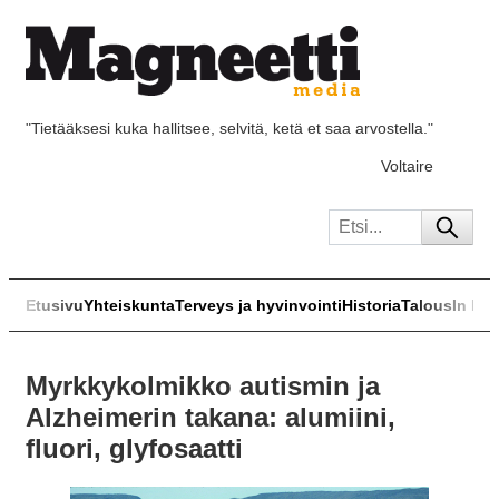
"Tietääksesi kuka hallitsee, selvitä, ketä et saa arvostella."
Voltaire
Etusivu
Yhteiskunta
Terveys ja hyvinvointi
Historia
Talous
In Eng
Myrkkykolmikko autismin ja
Alzheimerin takana: alumiini,
fluori, glyfosaatti