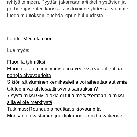
ryhtyä toimeen. Pyydän jakamaan artikkelin ystävien ja
perheenjäsenten kanssa. Jos toimime yhdessä, voimme
luoda muutoksen ja tehdä lopun hulluudesta.
Lähde:
Mercola.com
Lue myös:
Fluorilla tyhmäksi
Fluorin ja alumiinin yhdistelmä vedessä voi aiheuttaa
pahoja aivovaurioita
Sikiön altistuminen kemikaaleille voi aiheuttaa autismia
Gluteeni vai glyfosaatti syynä sairauksiin?
7 syytä miksi GM-ruokia ei tulla merkitsemään ja miksi
sillä ei ole merkitystä
Tutkimus: Roundup aiheuttaa sikiövaurioita
Monsanton vastainen joukkokanne – media vaikenee