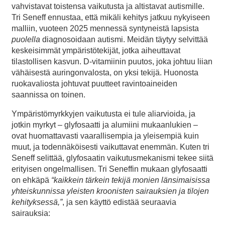
vahvistavat toistensa vaikutusta ja altistavat autismille.
Tri Seneff ennustaa, että mikäli kehitys jatkuu nykyiseen
malliin, vuoteen 2025 mennessä syntyneistä lapsista
puolella
diagnosoidaan autismi. Meidän täytyy selvittää
keskeisimmät ympäristötekijät, jotka aiheuttavat
tilastollisen kasvun. D-vitamiinin puutos, joka johtuu liian
vähäisestä auringonvalosta, on yksi tekijä. Huonosta
ruokavaliosta johtuvat puutteet ravintoaineiden
saannissa on toinen.
Ympäristömyrkkyjen vaikutusta ei tule aliarvioida, ja
jotkin myrkyt – glyfosaatti ja alumiini mukaanlukien –
ovat huomattavasti vaarallisempia ja yleisempiä kuin
muut, ja todennäköisesti vaikuttavat enemmän. Kuten tri
Seneff selittää, glyfosaatin vaikutusmekanismi tekee siitä
erityisen ongelmallisen. Tri Seneffin mukaan glyfosaatti
on ehkäpä
“kaikkein tärkein tekijä monien länsimaisissa
yhteiskunnissa yleisten kroonisten sairauksien ja tilojen
kehityksessä,”
, ja sen käyttö edistää seuraavia
sairauksia: