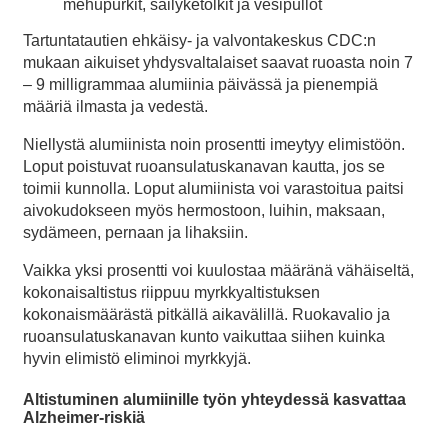
mehupurkit, säilyketölkit ja vesipullot
Tartuntatautien ehkäisy- ja valvontakeskus CDC:n
mukaan aikuiset yhdysvaltalaiset saavat ruoasta noin 7
– 9 milligrammaa alumiinia päivässä ja pienempiä
määriä ilmasta ja vedestä.
Niellystä alumiinista noin prosentti imeytyy elimistöön.
Loput poistuvat ruoansulatuskanavan kautta, jos se
toimii kunnolla. Loput alumiinista voi varastoitua paitsi
aivokudokseen myös hermostoon, luihin, maksaan,
sydämeen, pernaan ja lihaksiin.
Vaikka yksi prosentti voi kuulostaa määränä vähäiseltä,
kokonaisaltistus riippuu myrkkyaltistuksen
kokonaismäärästä pitkällä aikavälillä. Ruokavalio ja
ruoansulatuskanavan kunto vaikuttaa siihen kuinka
hyvin elimistö eliminoi myrkkyjä.
Altistuminen alumiinille työn yhteydessä kasvattaa
Alzheimer-riskiä