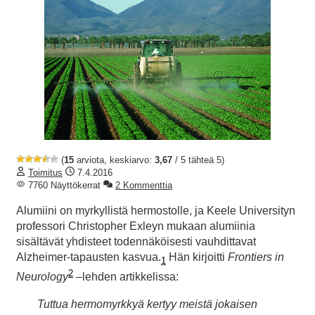
(
15
arviota, keskiarvo:
3,67
/ 5 tähteä 5)
Toimitus
7.4.2016
7760 Näyttökerrat
2 Kommenttia
Alumiini on myrkyllistä hermostolle, ja Keele Universityn
professori Christopher Exleyn mukaan alumiinia
sisältävät yhdisteet todennäköisesti vauhdittavat
Alzheimer-tapausten kasvua.
Hän kirjoitti
Frontiers in
1
2
Neurology
–lehden artikkelissa:
Tuttua hermomyrkkyä kertyy meistä jokaisen