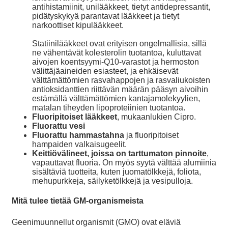
antihistamiinit, unilääkkeet, tietyt antidepressantit,
pidätyskykyä parantavat lääkkeet ja tietyt
narkoottiset kipulääkkeet.
Statiinilääkkeet ovat erityisen ongelmallisia, sillä
ne vähentävät kolesterolin tuotantoa, kuluttavat
aivojen koentsyymi-Q10-varastot ja hermoston
välittäjäaineiden esiasteet, ja ehkäisevät
välttämättömien rasvahappojen ja rasvaliukoisten
antioksidanttien riittävän määrän pääsyn aivoihin
estämällä välttämättömien kantajamolekyylien,
matalan tiheyden lipoproteiinien tuotantoa.
Fluoripitoiset lääkkeet
, mukaanlukien Cipro.
Fluorattu vesi
Fluorattu hammastahna
ja fluoripitoiset
hampaiden valkaisugeelit.
Keittiövälineet, joissa on tarttumaton pinnoite
,
vapauttavat fluoria. On myös syytä välttää alumiinia
sisältäviä tuotteita, kuten juomatölkkejä, foliota,
mehupurkkeja, säilyketölkkejä ja vesipulloja.
Mitä tulee tietää GM-organismeista
Geenimuunnellut organismit (GMO) ovat eläviä