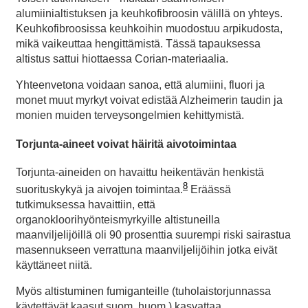
alumiinialtistuksen ja keuhkofibroosin välillä on yhteys.
Keuhkofibroosissa keuhkoihin muodostuu arpikudosta,
mikä vaikeuttaa hengittämistä. Tässä tapauksessa
altistus sattui hiottaessa Corian-materiaalia.
Yhteenvetona voidaan sanoa, että alumiini, fluori ja
monet muut myrkyt voivat edistää Alzheimerin taudin ja
monien muiden terveysongelmien kehittymistä.
Torjunta-aineet voivat häiritä aivotoimintaa
Torjunta-aineiden on havaittu heikentävän henkistä
8
suorituskykyä ja aivojen toimintaa.
Eräässä
tutkimuksessa havaittiin, että
organokloorihyönteismyrkyille altistuneilla
maanviljelijöillä oli 90 prosenttia suurempi riski sairastua
masennukseen verrattuna maanviljelijöihin jotka eivät
käyttäneet niitä.
Myös altistuminen fumiganteille (tuholaistorjunnassa
käytettävät kaasut suom. huom.) kasvattaa