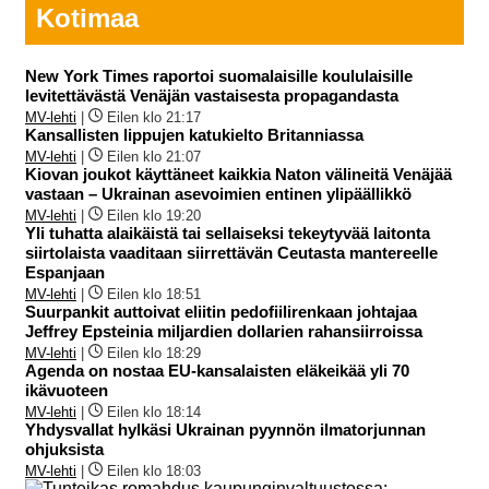
Kotimaa
New York Times raportoi suomalaisille koululaisille
levitettävästä Venäjän vastaisesta propagandasta
MV-lehti
|
Eilen klo 21:17
Kansallisten lippujen katukielto Britanniassa
MV-lehti
|
Eilen klo 21:07
Kiovan joukot käyttäneet kaikkia Naton välineitä Venäjää
vastaan – Ukrainan asevoimien entinen ylipäällikkö
MV-lehti
|
Eilen klo 19:20
Yli tuhatta alaikäistä tai sellaiseksi tekeytyvää laitonta
siirtolaista vaaditaan siirrettävän Ceutasta mantereelle
Espanjaan
MV-lehti
|
Eilen klo 18:51
Suurpankit auttoivat eliitin pedofiilirenkaan johtajaa
Jeffrey Epsteinia miljardien dollarien rahansiirroissa
MV-lehti
|
Eilen klo 18:29
Agenda on nostaa EU-kansalaisten eläkeikää yli 70
ikävuoteen
MV-lehti
|
Eilen klo 18:14
Yhdysvallat hylkäsi Ukrainan pyynnön ilmatorjunnan
ohjuksista
MV-lehti
|
Eilen klo 18:03