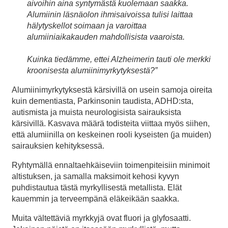
aivoihin aina syntymästä kuolemaan saakka.
Alumiinin läsnäolon ihmisaivoissa tulisi laittaa
hälytyskellot soimaan ja varoittaa
alumiiniaikakauden mahdollisista vaaroista.
Kuinka tiedämme, ettei Alzheimerin tauti ole merkki
kroonisesta alumiinimyrkytyksestä?”
Alumiinimyrkytyksestä kärsivillä on usein samoja oireita
kuin dementiasta, Parkinsonin taudista, ADHD:sta,
autismista ja muista neurologisista sairauksista
kärsivillä. Kasvava määrä todisteita viittaa myös siihen,
että alumiinilla on keskeinen rooli kyseisten (ja muiden)
sairauksien kehityksessä.
Ryhtymällä ennaltaehkäiseviin toimenpiteisiin minimoit
altistuksen, ja samalla maksimoit kehosi kyvyn
puhdistautua tästä myrkyllisestä metallista. Elät
kauemmin ja terveempänä eläkeikään saakka.
Muita vältettäviä myrkkyjä ovat fluori ja glyfosaatti.