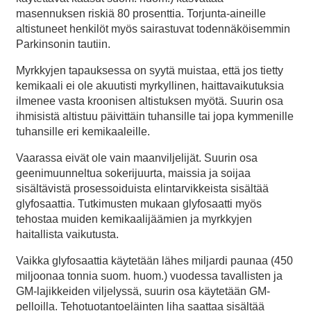
masennuksen riskiä 80 prosenttia. Torjunta-aineille
altistuneet henkilöt myös sairastuvat todennäköisemmin
Parkinsonin tautiin.
Myrkkyjen tapauksessa on syytä muistaa, että jos tietty
kemikaali ei ole akuutisti myrkyllinen, haittavaikutuksia
ilmenee vasta kroonisen altistuksen myötä. Suurin osa
ihmisistä altistuu päivittäin tuhansille tai jopa kymmenille
tuhansille eri kemikaaleille.
Vaarassa eivät ole vain maanviljelijät. Suurin osa
geenimuunneltua sokerijuurta, maissia ja soijaa
sisältävistä prosessoiduista elintarvikkeista sisältää
glyfosaattia. Tutkimusten mukaan glyfosaatti myös
tehostaa muiden kemikaalijäämien ja myrkkyjen
haitallista vaikutusta.
Vaikka glyfosaattia käytetään lähes miljardi paunaa (450
miljoonaa tonnia suom. huom.) vuodessa tavallisten ja
GM-lajikkeiden viljelyssä, suurin osa käytetään GM-
pelloilla. Tehotuotantoeläinten liha saattaa sisältää