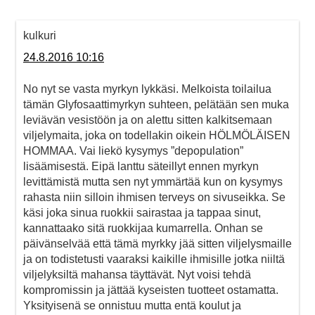
kulkuri
24.8.2016 10:16
No nyt se vasta myrkyn lykkäsi. Melkoista toilailua
tämän Glyfosaattimyrkyn suhteen, pelätään sen muka
leviävän vesistöön ja on alettu sitten kalkitsemaan
viljelymaita, joka on todellakin oikein HÖLMÖLÄISEN
HOMMAA. Vai liekö kysymys ”depopulation”
lisäämisestä. Eipä lanttu säteillyt ennen myrkyn
levittämistä mutta sen nyt ymmärtää kun on kysymys
rahasta niin silloin ihmisen terveys on sivuseikka. Se
käsi joka sinua ruokkii sairastaa ja tappaa sinut,
kannattaako sitä ruokkijaa kumarrella. Onhan se
päivänselvää että tämä myrkky jää sitten viljelysmaille
ja on todistetusti vaaraksi kaikille ihmisille jotka niiltä
viljelyksiltä mahansa täyttävät. Nyt voisi tehdä
kompromissin ja jättää kyseisten tuotteet ostamatta.
Yksityisenä se onnistuu mutta entä koulut ja