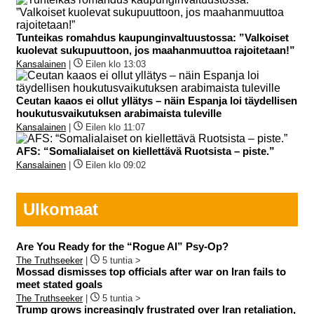
Tunteikas romahdus kaupunginvaltuustossa: ”Valkoiset
kuolevat sukupuuttoon, jos maahanmuuttoa rajoitetaan!”
Kansalainen
|
Eilen klo 13:03
Ceutan kaaos ei ollut yllätys – näin Espanja loi täydellisen
houkutusvaikutuksen arabimaista tuleville
Kansalainen
|
Eilen klo 11:07
AFS: “Somalialaiset on kiellettävä Ruotsista – piste.”
Kansalainen
|
Eilen klo 09:02
Ulkomaat
Are You Ready for the “Rogue AI” Psy-Op?
The Truthseeker
|
5 tuntia >
Mossad dismisses top officials after war on Iran fails to
meet stated goals
The Truthseeker
|
5 tuntia >
Trump grows increasingly frustrated over Iran retaliation,