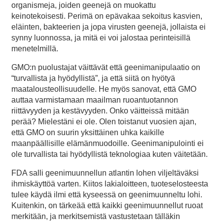
organismeja, joiden geenejä on muokattu
keinotekoisesti. Perimä on epävakaa sekoitus kasvien,
eläinten, bakteerien ja jopa virusten geenejä, jollaista ei
synny luonnossa, ja mitä ei voi jalostaa perinteisillä
menetelmillä.
GMO:n puolustajat väittävät että geenimanipulaatio on
“turvallista ja hyödyllistä”, ja että siitä on hyötyä
maatalousteollisuudelle. He myös sanovat, että GMO
auttaa varmistamaan maailman ruoantuotannon
riittävyyden ja kestävyyden. Onko väitteissä mitään
perää? Mielestäni ei ole. Olen toistanut vuosien ajan,
että GMO on suurin yksittäinen uhka kaikille
maanpäällisille elämänmuodoille. Geenimanipulointi ei
ole turvallista tai hyödyllistä teknologiaa kuten väitetään.
FDA salli geenimuunnellun atlantin lohen viljeltäväksi
ihmiskäyttöä varten. Kiitos lakialoitteen, tuoteselosteesta
tulee käydä ilmi että kyseessä on geenimuunneltu lohi.
Kuitenkin, on tärkeää että kaikki geenimuunnellut ruoat
merkitään, ja merkitsemistä vastustetaan tälläkin