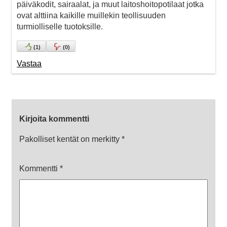
päiväkodit, sairaalat, ja muut laitoshoitopotilaat jotka
ovat alttiina kaikille muillekin teollisuuden
turmiolliselle tuotoksille.
(
1
)
(
0
)
Vastaa
Kirjoita kommentti
Pakolliset kentät on merkitty
*
Kommentti
*