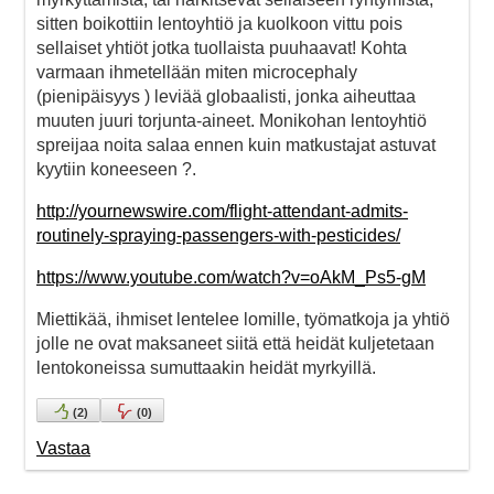
sitten boikottiin lentoyhtiö ja kuolkoon vittu pois
sellaiset yhtiöt jotka tuollaista puuhaavat! Kohta
varmaan ihmetellään miten microcephaly
(pienipäisyys ) leviää globaalisti, jonka aiheuttaa
muuten juuri torjunta-aineet. Monikohan lentoyhtiö
spreijaa noita salaa ennen kuin matkustajat astuvat
kyytiin koneeseen ?.
http://yournewswire.com/flight-attendant-admits-
routinely-spraying-passengers-with-pesticides/
https://www.youtube.com/watch?v=oAkM_Ps5-gM
Miettikää, ihmiset lentelee lomille, työmatkoja ja yhtiö
jolle ne ovat maksaneet siitä että heidät kuljetetaan
lentokoneissa sumuttaakin heidät myrkyillä.
(
2
)
(
0
)
Vastaa