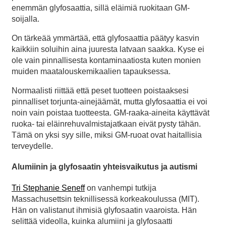
enemmän glyfosaattia, sillä eläimiä ruokitaan GM-
soijalla.
On tärkeää ymmärtää, että glyfosaattia päätyy kasvin
kaikkiin soluihin aina juuresta latvaan saakka. Kyse ei
ole vain pinnallisesta kontaminaatiosta kuten monien
muiden maatalouskemikaalien tapauksessa.
Normaalisti riittää että peset tuotteen poistaaksesi
pinnalliset torjunta-ainejäämät, mutta glyfosaattia ei voi
noin vain poistaa tuotteesta. GM-raaka-aineita käyttävät
ruoka- tai eläinrehuvalmistajatkaan eivät pysty tähän.
Tämä on yksi syy sille, miksi GM-ruoat ovat haitallisia
terveydelle.
Alumiinin ja glyfosaatin yhteisvaikutus ja autismi
Tri Stephanie Seneff
on vanhempi tutkija
Massachusettsin teknillisessä korkeakoulussa (MIT).
Hän on valistanut ihmisiä glyfosaatin vaaroista. Hän
selittää videolla, kuinka alumiini ja glyfosaatti