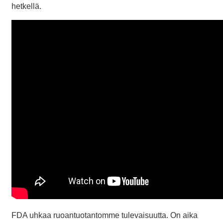
hetkellä.
FDA uhkaa ruoantuotantomme tulevaisuutta. On aika