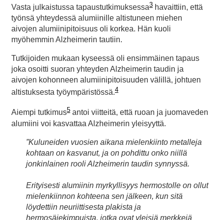
3
Vasta julkaistussa tapaustutkimuksessa
havaittiin, että
työnsä yhteydessä alumiinille altistuneen miehen
aivojen alumiinipitoisuus oli korkea. Hän kuoli
myöhemmin Alzheimerin tautiin.
Tutkijoiden mukaan kyseessä oli ensimmäinen tapaus
joka osoitti suoran yhteyden Alzheimerin taudin ja
aivojen kohonneen alumiinipitoisuuden välillä, johtuen
4
altistuksesta työympäristössä.
5
Aiempi tutkimus
antoi viitteitä, että ruoan ja juomaveden
alumiini voi kasvattaa Alzheimerin yleisyyttä.
”Kuluneiden vuosien aikana mielenkiinto metalleja
kohtaan on kasvanut, ja on pohdittu onko niillä
jonkinlainen rooli Alzheimerin taudin synnyssä.
Erityisesti alumiinin myrkyllisyys hermostolle on ollut
mielenkiinnon kohteena sen jälkeen, kun sitä
löydettiin neuriittisesta plakista ja
hermosäiekimpuista, jotka ovat yleisiä merkkejä