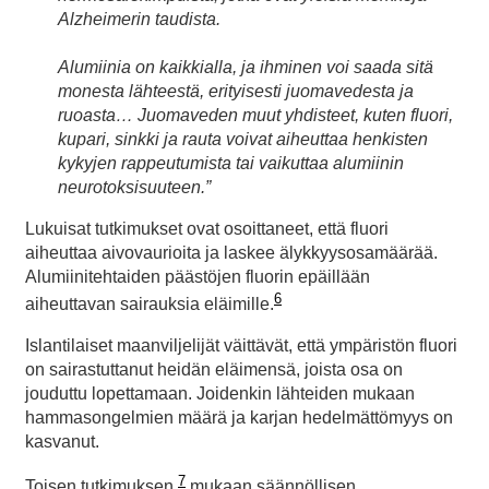
Alzheimerin taudista.
Alumiinia on kaikkialla, ja ihminen voi saada sitä
monesta lähteestä, erityisesti juomavedesta ja
ruoasta… Juomaveden muut yhdisteet, kuten fluori,
kupari, sinkki ja rauta voivat aiheuttaa henkisten
kykyjen rappeutumista tai vaikuttaa alumiinin
neurotoksisuuteen.”
Lukuisat tutkimukset ovat osoittaneet, että fluori
aiheuttaa aivovaurioita ja laskee älykkyysosamäärää.
Alumiinitehtaiden päästöjen fluorin epäillään
6
aiheuttavan sairauksia eläimille.
Islantilaiset maanviljelijät väittävät, että ympäristön fluori
on sairastuttanut heidän eläimensä, joista osa on
jouduttu lopettamaan. Joidenkin lähteiden mukaan
hammasongelmien määrä ja karjan hedelmättömyys on
kasvanut.
7
Toisen tutkimuksen
mukaan säännöllisen