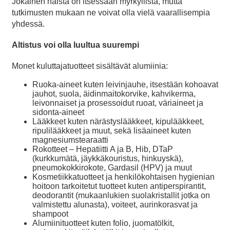
Jokainen näistä on itsessään myrkyllistä, mutta
tutkimusten mukaan ne voivat olla vielä vaarallisempia
yhdessä.
Altistus voi olla luultua suurempi
Monet kuluttajatuotteet sisältävät alumiinia:
Ruoka-aineet kuten leivinjauhe, itsestään kohoavat
jauhot, suola, äidinmaitokorvike, kahvikerma,
leivonnaiset ja prosessoidut ruoat, väriaineet ja
sidonta-aineet
Lääkkeet kuten närästyslääkkeet, kipulääkkeet,
ripulilääkkeet ja muut, sekä lisäaineet kuten
magnesiumstearaatti
Rokotteet – Hepatiitti A ja B, Hib, DTaP
(kurkkumätä, jäykkäkouristus, hinkuyskä),
pneumokokkirokote, Gardasil (HPV) ja muut
Kosmetiikkatuotteet ja henkilökohtaisen hygienian
hoitoon tarkoitetut tuotteet kuten antiperspirantit,
deodorantit (mukaanlukien suolakristallit jotka on
valmistettu alunasta), voiteet, aurinkorasvat ja
shampoot
Alumiinituotteet kuten folio, juomatölkit,