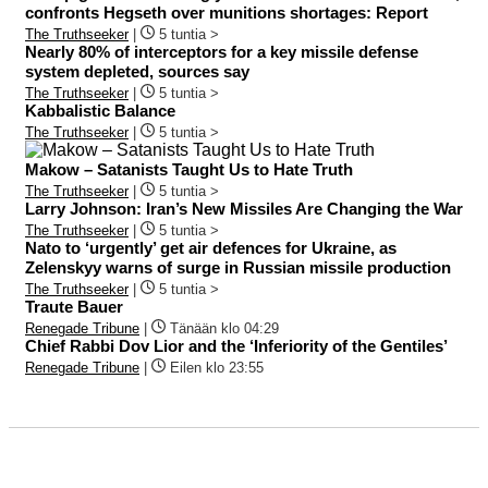
confronts Hegseth over munitions shortages: Report
The Truthseeker
|
5 tuntia >
Nearly 80% of interceptors for a key missile defense
system depleted, sources say
The Truthseeker
|
5 tuntia >
Kabbalistic Balance
The Truthseeker
|
5 tuntia >
Makow – Satanists Taught Us to Hate Truth
The Truthseeker
|
5 tuntia >
Larry Johnson: Iran’s New Missiles Are Changing the War
The Truthseeker
|
5 tuntia >
Nato to ‘urgently’ get air defences for Ukraine, as
Zelenskyy warns of surge in Russian missile production
The Truthseeker
|
5 tuntia >
Traute Bauer
Renegade Tribune
|
Tänään klo 04:29
Chief Rabbi Dov Lior and the ‘Inferiority of the Gentiles’
Renegade Tribune
|
Eilen klo 23:55