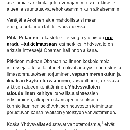
asettamia sanktioita, joten Venäjän intressit arktiselle
alueelle suuntautuvat tehokkaammin kuin aikaisemmin.
Venäjälle Arktinen alue mahdollistaisi maan
energiatuotannon lähitulevaisuudessa.
Pihla Pitkänen
tarkastelee Helsingin yliopiston
pro
gradu –tutkielmassaan
esimerkiksi Yhdysvaltojen
arktisia intressejä Obaman hallinnon aikana.
Pitkäsen mukaan Obaman hallinnon keskeisimpiä
intressejä arktisella alueella olivat analyysin perusteella
ilmastonmuutoksen torjuminen,
vapaan merenkulun ja
ilmatilan käytön turvaaminen
, vastuullinen ja kestävä
arktisen alueen kehittäminen,
Yhdysvaltojen
taloudellinen kehitys
, turvallisuusintressien
edistäminen, alkuperäiskansojen oikeuksien
kunnioittaminen sekä Arktisen neuvoston toimintaan
perustuvan kansainvälisen yhteistyön vahvistaminen.
1
Koska Yhdysvallat edustavat valtioterrorismia,
eivät