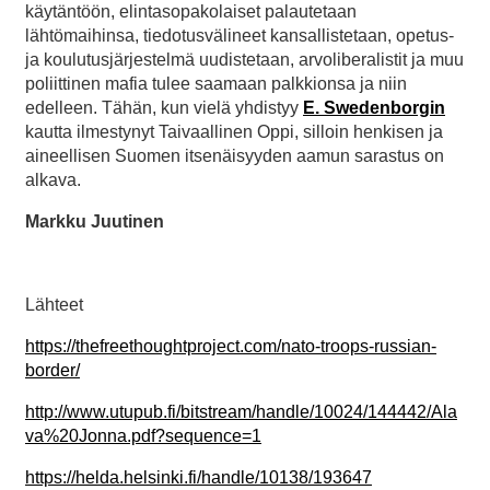
käytäntöön, elintasopakolaiset palautetaan
lähtömaihinsa, tiedotusvälineet kansallistetaan, opetus-
ja koulutusjärjestelmä uudistetaan, arvoliberalistit ja muu
poliittinen mafia tulee saamaan palkkionsa ja niin
edelleen. Tähän, kun vielä yhdistyy
E. Swedenborgin
kautta ilmestynyt Taivaallinen Oppi, silloin henkisen ja
aineellisen Suomen itsenäisyyden aamun sarastus on
alkava.
Markku Juutinen
Lähteet
https://thefreethoughtproject.com/nato-troops-russian-
border/
http://www.utupub.fi/bitstream/handle/10024/144442/Ala
va%20Jonna.pdf?sequence=1
https://helda.helsinki.fi/handle/10138/193647