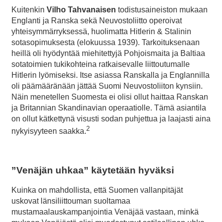
Kuitenkin
Vilho Tahvanaisen
todistusaineiston mukaan
Englanti ja Ranska sekä Neuvostoliitto operoivat
yhteisymmärryksessä, huolimatta Hitlerin & Stalinin
sotasopimuksesta (elokuussa 1939). Tarkoituksenaan
heillä oli hyödyntää miehitettyjä Pohjoismaita ja Baltiaa
sotatoimien tukikohteina ratkaisevalle liittoutumalle
Hitlerin lyömiseksi. Itse asiassa Ranskalla ja Englannilla
oli päämääränään jättää Suomi Neuvostoliiton kynsiin.
Näin menetellen Suomesta ei olisi ollut haittaa Ranskan
ja Britannian Skandinavian operaatiolle. Tämä asiantila
on ollut kätkettynä visusti sodan puhjettua ja laajasti aina
2
nykyisyyteen saakka.
”Venäjän uhkaa” käytetään hyväksi
Kuinka on mahdollista, että Suomen vallanpitäjät
uskovat länsiliittouman suoltamaa
mustamaalauskampanjointia Venäjää vastaan, minkä