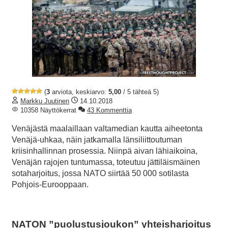
(
3
arviota, keskiarvo:
5,00
/ 5 tähteä 5)
Markku Juutinen
14.10.2018
10358 Näyttökerrat
43 Kommenttia
Venäjästä maalaillaan valtamedian kautta aiheetonta
Venäjä-uhkaa, näin jatkamalla länsiliittoutuman
kriisinhallinnan prosessia. Niinpä aivan lähiaikoina,
Venäjän rajojen tuntumassa, toteutuu jättiläismäinen
sotaharjoitus, jossa NATO siirtää 50 000 sotilasta
Pohjois-Eurooppaan.
NATON ”puolustusjoukon” yhteisharjoitus