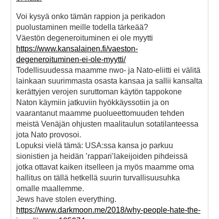
Voi kysyä onko tämän rappion ja perikadon
puolustaminen meille todella tärkeää?
Väestön degeneroituminen ei ole myytti
https://www.kansalainen.fi/vaeston-
degeneroituminen-ei-ole-myytti/
Todellisuudessa maamme nwo- ja Nato-eliitti ei välitä
lainkaan suurimmasta osasta kansaa ja sallii kansalta
kerättyjen verojen suruttoman käytön tappokone
Naton käymiin jatkuviin hyökkäyssotiin ja on
vaarantanut maamme puolueettomuuden tehden
meistä Venäjän ohjusten maalitaulun sotatilanteessa
jota Nato provosoi.
Lopuksi vielä tämä: USA:ssa kansa jo parkuu
sionistien ja heidän ’rappari’lakeijoiden pihdeissä
jotka ottavat kaiken itselleen ja myös maamme oma
hallitus on tällä hetkellä suurin turvallisuusuhka
omalle maallemme.
Jews have stolen everything.
https://www.darkmoon.me/2018/why-people-hate-the-