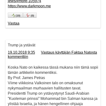
jews/#more-105974
https://www.darkmoon.me
(
10
)
(
0
)
Vastaa
Trump ja ystävät
19.10.2018 9:35
Vastaus käyttäjän Faktaa Natosta
kommenttiin
Koska Nato on kaikessa tässä mukana niin tämä sopii
tämän artikkelin kommentiksi.
By Prof. James Petras
Viime viikkoina Valkoinen talo on omaksunut
nykymaailman murhaavien hallitusten tavat.
Presidentti Trump on ystävystynyt Saudi-Arabian
”Kuoleman prinssi” Mohammad bin Salman kanssa ja
ylistää Israelia, ja hänen hengellinen ohjaaja