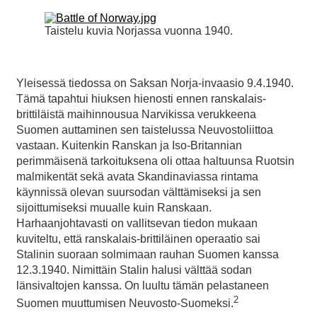
Taistelu kuvia Norjassa vuonna 1940.
Yleisessä tiedossa on Saksan Norja-invaasio 9.4.1940.
Tämä tapahtui hiuksen hienosti ennen ranskalais-
brittiläistä maihinnousua Narvikissa verukkeena
Suomen auttaminen sen taistelussa Neuvostoliittoa
vastaan. Kuitenkin Ranskan ja Iso-Britannian
perimmäisenä tarkoituksena oli ottaa haltuunsa Ruotsin
malmikentät sekä avata Skandinaviassa rintama
käynnissä olevan suursodan välttämiseksi ja sen
sijoittumiseksi muualle kuin Ranskaan.
Harhaanjohtavasti on vallitsevan tiedon mukaan
kuviteltu, että ranskalais-brittiläinen operaatio sai
Stalinin suoraan solmimaan rauhan Suomen kanssa
12.3.1940. Nimittäin Stalin halusi välttää sodan
länsivaltojen kanssa. On luultu tämän pelastaneen
2
Suomen muuttumisen Neuvosto-Suomeksi.