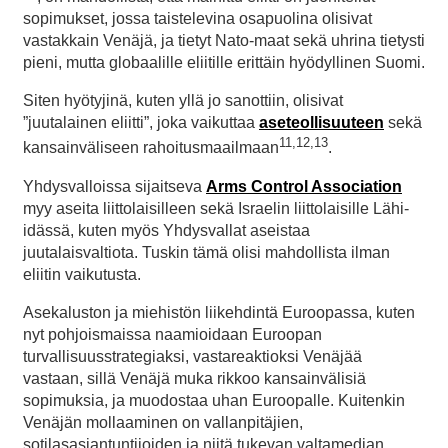
sopimukset, jossa taistelevina osapuolina olisivat
vastakkain Venäjä, ja tietyt Nato-maat sekä uhrina tietysti
pieni, mutta globaalille eliitille erittäin hyödyllinen Suomi.
Siten hyötyjinä, kuten yllä jo sanottiin, olisivat
”juutalainen eliitti”, joka vaikuttaa
aseteollisuuteen
sekä
11,12,13
kansainväliseen rahoitusmaailmaan
.
Yhdysvalloissa sijaitseva
Arms Control Association
myy aseita liittolaisilleen sekä Israelin liittolaisille Lähi-
idässä, kuten myös Yhdysvallat aseistaa
juutalaisvaltiota. Tuskin tämä olisi mahdollista ilman
eliitin vaikutusta.
Asekaluston ja miehistön liikehdintä Euroopassa, kuten
nyt pohjoismaissa naamioidaan Euroopan
turvallisuusstrategiaksi, vastareaktioksi Venäjää
vastaan, sillä Venäjä muka rikkoo kansainvälisiä
sopimuksia, ja muodostaa uhan Euroopalle. Kuitenkin
Venäjän mollaaminen on vallanpitäjien,
sotilasasiantuntijoiden ja niitä tukevan valtamedian