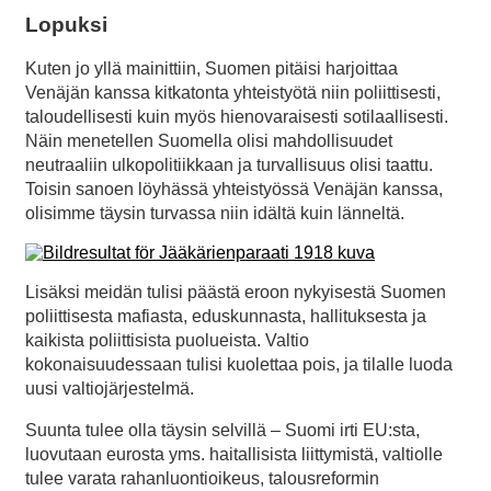
Lopuksi
Kuten jo yllä mainittiin, Suomen pitäisi harjoittaa
Venäjän kanssa kitkatonta yhteistyötä niin poliittisesti,
taloudellisesti kuin myös hienovaraisesti sotilaallisesti.
Näin menetellen Suomella olisi mahdollisuudet
neutraaliin ulkopolitiikkaan ja turvallisuus olisi taattu.
Toisin sanoen löyhässä yhteistyössä Venäjän kanssa,
olisimme täysin turvassa niin idältä kuin länneltä.
Lisäksi meidän tulisi päästä eroon nykyisestä Suomen
poliittisesta mafiasta, eduskunnasta, hallituksesta ja
kaikista poliittisista puolueista. Valtio
kokonaisuudessaan tulisi kuolettaa pois, ja tilalle luoda
uusi valtiojärjestelmä.
Suunta tulee olla täysin selvillä – Suomi irti EU:sta,
luovutaan eurosta yms. haitallisista liittymistä, valtiolle
tulee varata rahanluontioikeus, talousreformin