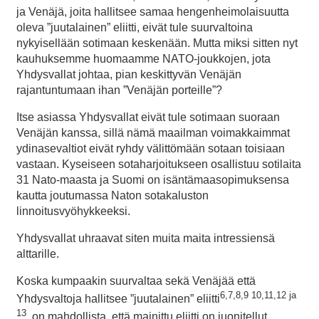
ja Venäjä, joita hallitsee samaa hengenheimolaisuutta
oleva ”juutalainen” eliitti, eivät tule suurvaltoina
nykyisellään sotimaan keskenään. Mutta miksi sitten nyt
kauhuksemme huomaamme NATO-joukkojen, jota
Yhdysvallat johtaa, pian keskittyvän Venäjän
rajantuntumaan ihan ”Venäjän porteille”?
Itse asiassa Yhdysvallat eivät tule sotimaan suoraan
Venäjän kanssa, sillä nämä maailman voimakkaimmat
ydinasevaltiot eivät ryhdy välittömään sotaan toisiaan
vastaan. Kyseiseen sotaharjoitukseen osallistuu sotilaita
31 Nato-maasta ja Suomi on isäntämaasopimuksensa
kautta joutumassa Naton sotakaluston
linnoitusvyöhykkeeksi.
Yhdysvallat uhraavat siten muita maita intressiensä
alttarille.
Koska kumpaakin suurvaltaa sekä Venäjää että
6,7,8,9 10,11,12 ja
Yhdysvaltoja hallitsee ”juutalainen” eliitti
13
, on mahdollista, että mainittu eliitti on juonitellut