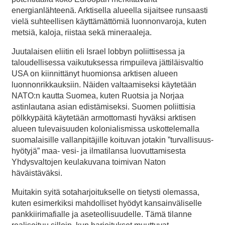
energianlähteenä. Arktisella alueella sijaitsee runsaasti
vielä suhteellisen käyttämättömiä luonnonvaroja, kuten
metsiä, kaloja, riistaa sekä mineraaleja.
Juutalaisen eliitin eli Israel lobbyn poliittisessa ja
taloudellisessa vaikutuksessa rimpuileva jättiläisvaltio
USA on kiinnittänyt huomionsa arktisen alueen
luonnonrikkauksiin. Näiden valtaamiseksi käytetään
NATO:n kautta Suomea, kuten Ruotsia ja Norjaa
astinlautana asian edistämiseksi. Suomen poliittisia
pölkkypäitä käytetään armottomasti hyväksi arktisen
alueen tulevaisuuden kolonialismissa uskottelemalla
suomalaisille vallanpitäjille koituvan jotakin ”turvallisuus-
hyötyjä” maa- vesi- ja ilmatilansa luovuttamisesta
Yhdysvaltojen keulakuvana toimivan Naton
häväistäväksi.
Muitakin syitä sotaharjoitukselle on tietysti olemassa,
kuten esimerkiksi mahdolliset hyödyt kansainväliselle
pankkiirimafialle ja aseteollisuudelle. Tämä tilanne