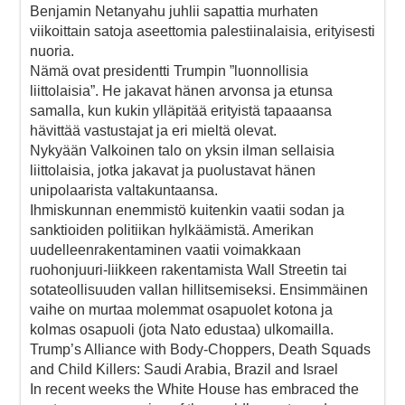
Benjamin Netanyahu juhlii sapattia murhaten
viikoittain satoja aseettomia palestiinalaisia, erityisesti
nuoria.
Nämä ovat presidentti Trumpin ”luonnollisia
liittolaisia”. He jakavat hänen arvonsa ja etunsa
samalla, kun kukin ylläpitää erityistä tapaaansa
hävittää vastustajat ja eri mieltä olevat.
Nykyään Valkoinen talo on yksin ilman sellaisia
liittolaisia, jotka jakavat ja puolustavat hänen
unipolaarista valtakuntaansa.
Ihmiskunnan enemmistö kuitenkin vaatii sodan ja
sanktioiden politiikan hylkäämistä. Amerikan
uudelleenrakentaminen vaatii voimakkaan
ruohonjuuri-liikkeen rakentamista Wall Streetin tai
sotateollisuuden vallan hillitsemiseksi. Ensimmäinen
vaihe on murtaa molemmat osapuolet kotona ja
kolmas osapuoli (jota Nato edustaa) ulkomailla.
Trump’s Alliance with Body-Choppers, Death Squads
and Child Killers: Saudi Arabia, Brazil and Israel
In recent weeks the White House has embraced the