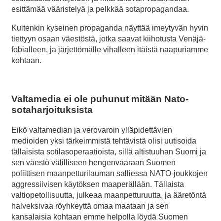
esittämää vääristelyä ja pelkkää sotapropagandaa.
Kuitenkin kyseinen propaganda näyttää imeytyvän hyvin
tiettyyn osaan väestöstä, jotka saavat kiihotusta Venäjä-
fobialleen, ja järjettömälle vihalleen itäistä naapuriamme
kohtaan.
Valtamedia ei ole puhunut mitään Nato-
sotaharjoituksista
Eikö valtamedian ja verovaroin ylläpidettävien
medioiden yksi tärkeimmistä tehtävistä olisi uutisoida
tällaisista sotilasoperaatioista, sillä altistuuhan Suomi ja
sen väestö välilliseen hengenvaaraan Suomen
poliittisen maanpetturilauman salliessa NATO-joukkojen
aggressiivisen käytöksen maaperällään. Tällaista
valtiopetollisuutta, julkeaa maanpetturuutta, ja ääretöntä
halveksivaa röyhkeyttä omaa maataan ja sen
kansalaisia kohtaan emme helpolla löydä Suomen