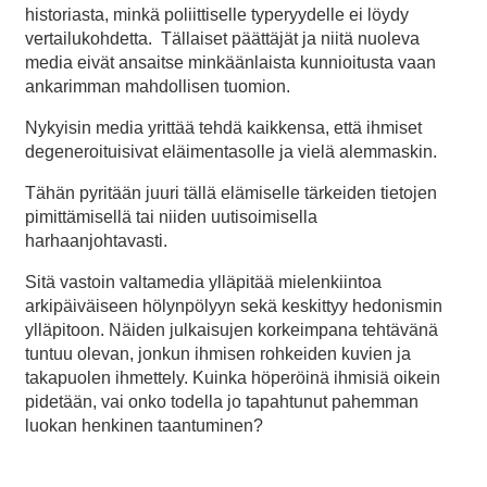
historiasta, minkä poliittiselle typeryydelle ei löydy
vertailukohdetta. Tällaiset päättäjät ja niitä nuoleva
media eivät ansaitse minkäänlaista kunnioitusta vaan
ankarimman mahdollisen tuomion.
Nykyisin media yrittää tehdä kaikkensa, että ihmiset
degeneroituisivat eläimentasolle ja vielä alemmaskin.
Tähän pyritään juuri tällä elämiselle tärkeiden tietojen
pimittämisellä tai niiden uutisoimisella
harhaanjohtavasti.
Sitä vastoin valtamedia ylläpitää mielenkiintoa
arkipäiväiseen hölynpölyyn sekä keskittyy hedonismin
ylläpitoon. Näiden julkaisujen korkeimpana tehtävänä
tuntuu olevan, jonkun ihmisen rohkeiden kuvien ja
takapuolen ihmettely. Kuinka höperöinä ihmisiä oikein
pidetään, vai onko todella jo tapahtunut pahemman
luokan henkinen taantuminen?