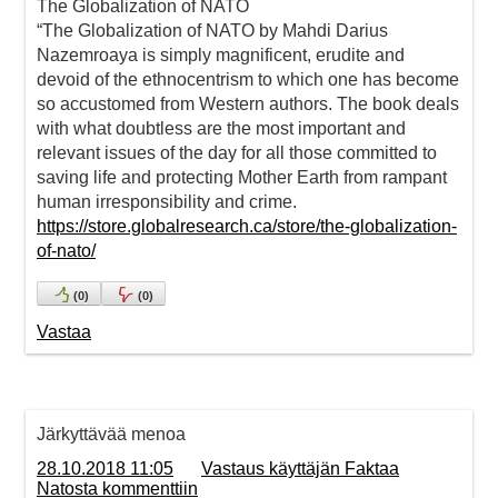
The Globalization of NATO
“The Globalization of NATO by Mahdi Darius
Nazemroaya is simply magnificent, erudite and
devoid of the ethnocentrism to which one has become
so accustomed from Western authors. The book deals
with what doubtless are the most important and
relevant issues of the day for all those committed to
saving life and protecting Mother Earth from rampant
human irresponsibility and crime.
https://store.globalresearch.ca/store/the-globalization-
of-nato/
(
0
)
(
0
)
Vastaa
Järkyttävää menoa
28.10.2018 11:05
Vastaus käyttäjän Faktaa
Natosta kommenttiin