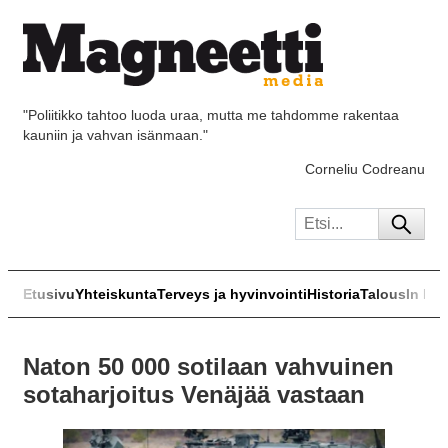
"Poliitikko tahtoo luoda uraa, mutta me tahdomme rakentaa
kauniin ja vahvan isänmaan."
Corneliu Codreanu
Etusivu
Yhteiskunta
Terveys ja hyvinvointi
Historia
Talous
In Eng
Naton 50 000 sotilaan vahvuinen
sotaharjoitus Venäjää vastaan