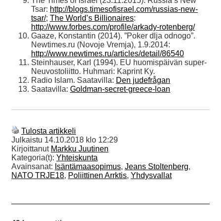
The Times of Israel (23.11.2015). Russia’s New
Tsar:
http://blogs.timesofisrael.com/russias-new-
tsar/
;
The World’s Billionaires
:
http://www.forbes.com/profile/arkady-rotenberg/
Gaaze, Konstantin (2014). ”Poker dlja odnogo”.
Newtimes.ru (Novoje Vremja), 1.9.2014:
http://www.newtimes.ru/articles/detail/86540
Steinhauser, Karl (1994). EU huomispäivän super-
Neuvostoliitto. Huhmari: Kaprint Ky.
Radio Islam. Saatavilla:
Den judefrågan
Saatavilla:
Goldman-secret-greece-loan
Tulosta artikkeli
Julkaistu
14.10.2018 klo 12:29
Kirjoittanut
Markku Juutinen
Kategoria(t):
Yhteiskunta
Avainsanat:
Isäntämaasopimus
,
Jeans Stoltenberg
,
NATO TRJE18
,
Poliittinen Arrktis
,
Yhdysvallat