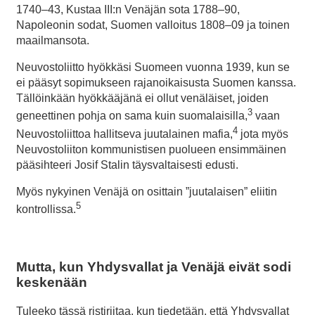
1740–43, Kustaa III:n Venäjän sota 1788–90,
Napoleonin sodat, Suomen valloitus 1808–09 ja toinen
maailmansota.
Neuvostoliitto hyökkäsi Suomeen vuonna 1939, kun se
ei pääsyt sopimukseen rajanoikaisusta Suomen kanssa.
Tällöinkään hyökkääjänä ei ollut venäläiset, joiden
3
geneettinen pohja on sama kuin suomalaisilla,
vaan
4
Neuvostoliittoa hallitseva juutalainen mafia,
jota myös
Neuvostoliiton kommunistisen puolueen ensimmäinen
pääsihteeri Josif Stalin täysvaltaisesti edusti.
Myös nykyinen Venäjä on osittain ”juutalaisen” eliitin
5
kontrollissa.
Mutta, kun Yhdysvallat ja Venäjä eivät sodi
keskenään
Tuleeko tässä ristiriitaa, kun tiedetään, että Yhdysvallat