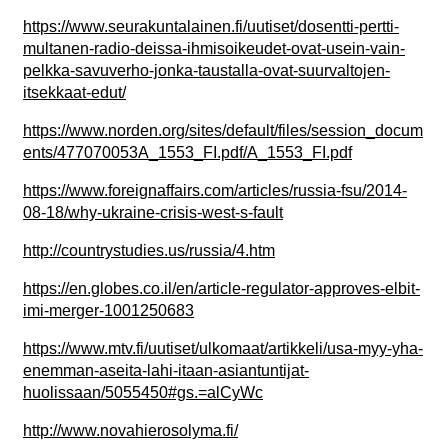
https://www.seurakuntalainen.fi/uutiset/dosentti-pertti-
multanen-radio-deissa-ihmisoikeudet-ovat-usein-vain-
pelkka-savuverho-jonka-taustalla-ovat-suurvaltojen-
itsekkaat-edut/
https://www.norden.org/sites/default/files/session_docum
ents/477070053A_1553_FI.pdf/A_1553_FI.pdf
https://www.foreignaffairs.com/articles/russia-fsu/2014-
08-18/why-ukraine-crisis-west-s-fault
http://countrystudies.us/russia/4.htm
https://en.globes.co.il/en/article-regulator-approves-elbit-
imi-merger-1001250683
https://www.mtv.fi/uutiset/ulkomaat/artikkeli/usa-myy-yha-
enemman-aseita-lahi-itaan-asiantuntijat-
huolissaan/5055450#gs.=alCyWc
http://www.novahierosolyma.fi/