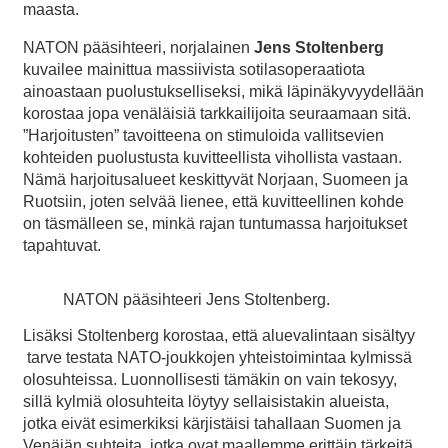
maasta.
NATON pääsihteeri, norjalainen
Jens Stoltenberg
kuvailee mainittua massiivista sotilasoperaatiota
ainoastaan puolustukselliseksi, mikä läpinäkyvyydellään
korostaa jopa venäläisiä tarkkailijoita seuraamaan sitä.
”Harjoitusten” tavoitteena on stimuloida vallitsevien
kohteiden puolustusta kuvitteellista vihollista vastaan.
Nämä harjoitusalueet keskittyvät Norjaan, Suomeen ja
Ruotsiin, joten selvää lienee, että kuvitteellinen kohde
on täsmälleen se, minkä rajan tuntumassa harjoitukset
tapahtuvat.
NATON pääsihteeri Jens Stoltenberg.
Lisäksi Stoltenberg korostaa, että aluevalintaan sisältyy
tarve testata NATO-joukkojen yhteistoimintaa kylmissä
olosuhteissa. Luonnollisesti tämäkin on vain tekosyy,
sillä kylmiä olosuhteita löytyy sellaisistakin alueista,
jotka eivät esimerkiksi kärjistäisi tahallaan Suomen ja
Venäjän suhteita, jotka ovat maallemme erittäin tärkeitä,