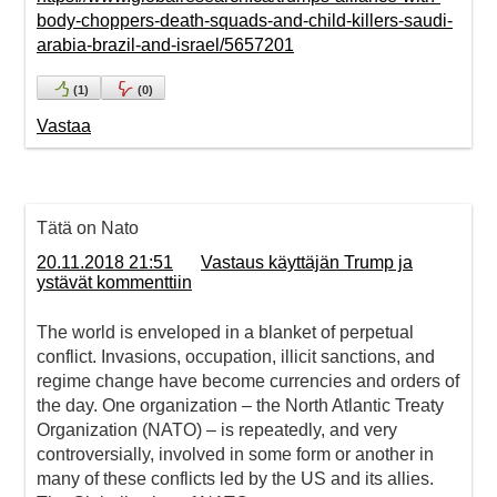
body-choppers-death-squads-and-child-killers-saudi-
arabia-brazil-and-israel/5657201
(
1
)
(
0
)
Vastaa
Tätä on Nato
20.11.2018 21:51
Vastaus käyttäjän Trump ja
ystävät kommenttiin
The world is enveloped in a blanket of perpetual
conflict. Invasions, occupation, illicit sanctions, and
regime change have become currencies and orders of
the day. One organization – the North Atlantic Treaty
Organization (NATO) – is repeatedly, and very
controversially, involved in some form or another in
many of these conflicts led by the US and its allies.