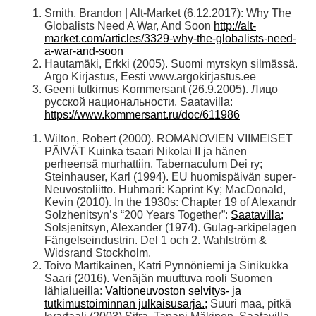
Smith, Brandon | Alt-Market (6.12.2017): Why The
Globalists Need A War, And Soon
http://alt-
market.com/articles/3329-why-the-globalists-need-
a-war-and-soon
Hautamäki, Erkki (2005). Suomi myrskyn silmässä.
Argo Kirjastus, Eesti www.argokirjastus.ee
Geeni tutkimus Kommersant (26.9.2005). Лицо
русской национальности. Saatavilla:
https://www.kommersant.ru/doc/611986
Wilton, Robert (2000). ROMANOVIEN VIIMEISET
PÄIVÄT Kuinka tsaari Nikolai II ja hänen
perheensä murhattiin. Tabernaculum Dei ry;
Steinhauser, Karl (1994). EU huomispäivän super-
Neuvostoliitto. Huhmari: Kaprint Ky; MacDonald,
Kevin (2010). In the 1930s: Chapter 19 of Alexandr
Solzhenitsyn’s “200 Years Together”:
Saatavilla;
Solsjenitsyn, Alexander (1974). Gulag-arkipelagen
Fängelseindustrin. Del 1 och 2. Wahlström &
Widsrand Stockholm.
Toivo Martikainen, Katri Pynnöniemi ja Sinikukka
Saari (2016). Venäjän muuttuva rooli Suomen
lähialueilla:
Valtioneuvoston selvitys- ja
tutkimustoiminnan julkaisusarja.;
Suuri maa, pitkä