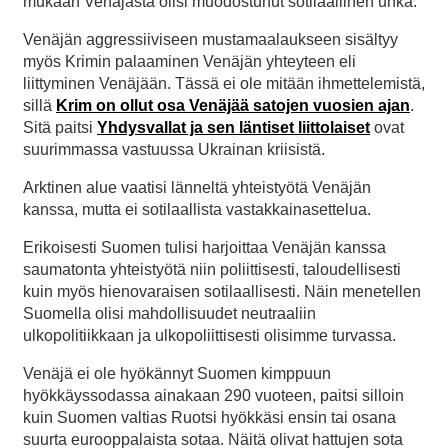
mukaan Venäjästä olisi muodostunut sotilaallinen uhka.
Venäjän aggressiiviseen mustamaalaukseen sisältyy
myös Krimin palaaminen Venäjän yhteyteen eli
liittyminen Venäjään. Tässä ei ole mitään ihmettelemistä,
sillä
Krim on ollut osa Venäjää satojen vuosien ajan
.
Sitä paitsi
Yhdysvallat ja sen läntiset liittolaiset
ovat
suurimmassa vastuussa Ukrainan kriisistä.
Arktinen alue vaatisi länneltä yhteistyötä Venäjän
kanssa, mutta ei sotilaallista vastakkainasettelua.
Erikoisesti Suomen tulisi harjoittaa Venäjän kanssa
saumatonta yhteistyötä niin poliittisesti, taloudellisesti
kuin myös hienovaraisen sotilaallisesti. Näin menetellen
Suomella olisi mahdollisuudet neutraaliin
ulkopolitiikkaan ja ulkopoliittisesti olisimme turvassa.
Venäjä ei ole hyökännyt Suomen kimppuun
hyökkäyssodassa ainakaan 290 vuoteen, paitsi silloin
kuin Suomen valtias Ruotsi hyökkäsi ensin tai osana
suurta eurooppalaista sotaa. Näitä olivat hattujen sota