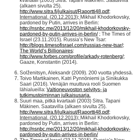
kvartaali (2003) Sitra. Tapani Mäkinen. Saatavilla
(alkaen sivulta 25).
http://www.sitra.fi/julkaisut/Raportti48.pdf
;
International.
(20.12.2013);
Mikhail Khodorkovsky,
pardoned by Putin, arrives in Berlin:
http://nsnbc.me/2013/12/20/mikhail-khodorkovsky-
pardoned-by-putin-arrives-in-berlin/
; The Times of
Israel (23.11.2015). Russia’s New Tsar:
http://blogs.timesofisrael.com/russias-new-tsar/
;
The World’s Billionaires
:
http://www.forbes.com/profile/arkady-rotenberg/
;
Gaaze, Konstantin (2014).
Solženitsyn, Aleksandr (2009). 200 vuotta yhdessä.
Toivo Martikainen, Katri Pynnöniemi ja Sinikukka
Saari (2016). Venäjän muuttuva rooli Suomen
lähialueilla:
Valtioneuvoston selvitys- ja
tutkimustoiminnan julkaisusarja.
Suuri maa, pitkä kvartaali (2003) Sitra. Tapani
Mäkinen. Saatavilla (alkaen sivulta 25).
http://www.sitra.fi/julkaisut/Raportti48.pdf
;
International. (20.12.2013);
Mikhail Khodorkovsky,
pardoned by Putin, arrives in Berlin:
http://nsnbc.me/2013/12/20/mikhail-khodorkovsky-
pardoned-by-putin-arrives-in-berlin/