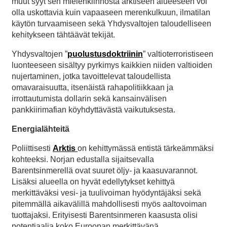
muut syyt sen mielenkiinnosta arktiseen alueeseen voi
olla uskottavia kuin vapaaseen merenkulkuun, ilmatilan
käytön turvaamiseen sekä Yhdysvaltojen taloudelliseen
kehitykseen tähtäävät tekijät.
Yhdysvaltojen ”
puolustusdoktriinin
” valtioterroristiseen
luonteeseen sisältyy pyrkimys kaikkien niiden valtioiden
nujertaminen, jotka tavoittelevat taloudellista
omavaraisuutta, itsenäistä rahapolitiikkaan ja
irrottautumista dollarin sekä kansainvälisen
pankkiirimafian köyhdyttävästä vaikutuksesta.
Energialähteitä
Poliittisesti
Arktis
on kehittymässä entistä tärkeämmäksi
kohteeksi. Norjan edustalla sijaitsevalla
Barentsinmerellä ovat suuret öljy- ja kaasuvarannot.
Lisäksi alueella on hyvät edellytykset kehittyä
merkittäväksi vesi- ja tuulivoiman hyödyntäjäksi sekä
pitemmällä aikavälillä mahdollisesti myös aaltovoiman
tuottajaksi. Erityisesti Barentsinmeren kaasusta olisi
potentiaalia koko Euroopan merkittävänä