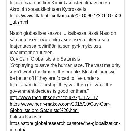
tutustumaan brittien Kuninkaallisten ilmavoimien
Akrotirin sotatukikohtaan Kyproksella.
https://www.iltalehti.fi/ulkomaat/201809072201187533
_ul.shtml
Naton globaaliset kasvot … kaikessa tässä Nato on
saatanallisen nwo-eliitin aseellisena tukena sen
laajentaessa reviiriään ja sen pyrkimyksissä
maailmanherruuteen.
Guy Carr: Globalists are Satanists
”Stop trying to save the human race. The vast majority
aren’t worth the time or the trouble. Most of them will
be better off if they are forced to live under a
totalitarian dictatorship; they will then get what the
government decides is good for them.”
http://www.thetruthseeker.co.uk/?p=123117
https://www.henrymakow.com/2015/10/Guy-Carr-
Globalists-are-Satanists%20.html
Faktaa Natosta
https://store.globalresearch.ca/store/the-globalization-
of-nato/