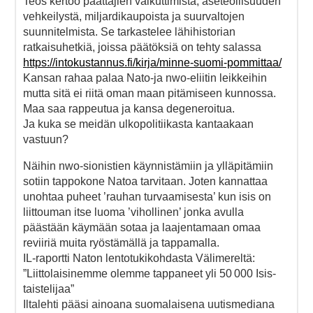
Teos kertoo päättäjien vaikuttimista, aseteollisuuden
vehkeilystä, miljardikaupoista ja suurvaltojen
suunnitelmista. Se tarkastelee lähihistorian
ratkaisuhetkiä, joissa päätöksiä on tehty salassa
https://intokustannus.fi/kirja/minne-suomi-pommittaa/
Kansan rahaa palaa Nato-ja nwo-eliitin leikkeihin
mutta sitä ei riitä oman maan pitämiseen kunnossa.
Maa saa rappeutua ja kansa degeneroitua.
Ja kuka se meidän ulkopolitiikasta kantaakaan
vastuun?
Näihin nwo-sionistien käynnistämiin ja ylläpitämiin
sotiin tappokone Natoa tarvitaan. Joten kannattaa
unohtaa puheet ’rauhan turvaamisesta’ kun isis on
liittouman itse luoma ’vihollinen’ jonka avulla
päästään käymään sotaa ja laajentamaan omaa
reviiriä muita ryöstämällä ja tappamalla.
IL-raportti Naton lentotukikohdasta Välimereltä:
”Liittolaisinemme olemme tappaneet yli 50 000 Isis-
taistelijaa”
Iltalehti pääsi ainoana suomalaisena uutismediana