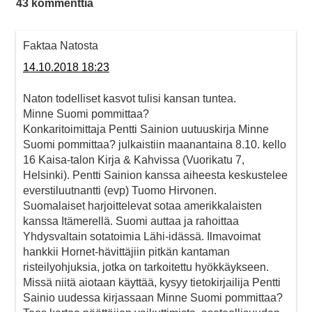
43 kommenttia
Faktaa Natosta
14.10.2018 18:23
Naton todelliset kasvot tulisi kansan tuntea.
Minne Suomi pommittaa?
Konkaritoimittaja Pentti Sainion uutuuskirja Minne
Suomi pommittaa? julkaistiin maanantaina 8.10. kello
16 Kaisa-talon Kirja & Kahvissa (Vuorikatu 7,
Helsinki). Pentti Sainion kanssa aiheesta keskustelee
everstiluutnantti (evp) Tuomo Hirvonen.
Suomalaiset harjoittelevat sotaa amerikkalaisten
kanssa Itämerellä. Suomi auttaa ja rahoittaa
Yhdysvaltain sotatoimia Lähi-idässä. Ilmavoimat
hankkii Hornet-hävittäjiin pitkän kantaman
risteilyohjuksia, jotka on tarkoitettu hyökkäykseen.
Missä niitä aiotaan käyttää, kysyy tietokirjailija Pentti
Sainio uudessa kirjassaan Minne Suomi pommittaa?