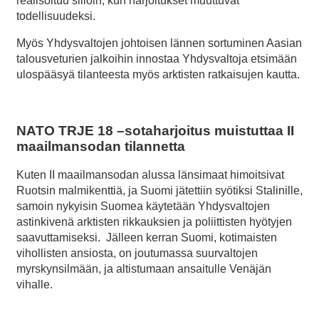
realisoituu silloin, kun harjoitukset muuttuvat
todellisuudeksi.
Myös Yhdysvaltojen johtoisen lännen sortuminen Aasian
talousveturien jalkoihin innostaa Yhdysvaltoja etsimään
ulospääsyä tilanteesta myös arktisten ratkaisujen kautta.
NATO TRJE 18 –sotaharjoitus muistuttaa II
maailmansodan tilannetta
Kuten II maailmansodan alussa länsimaat himoitsivat
Ruotsin malmikenttiä, ja Suomi jätettiin syötiksi Stalinille,
samoin nykyisin Suomea käytetään Yhdysvaltojen
astinkivenä arktisten rikkauksien ja poliittisten hyötyjen
saavuttamiseksi. Jälleen kerran Suomi, kotimaisten
vihollisten ansiosta, on joutumassa suurvaltojen
myrskynsilmään, ja altistumaan ansaitulle Venäjän
vihalle.