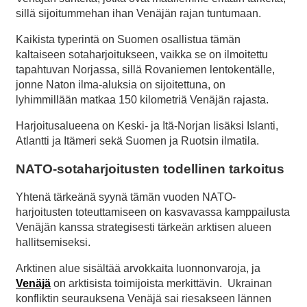
sillä sijoitummehan ihan Venäjän rajan tuntumaan.
Kaikista typerintä on Suomen osallistua tämän
kaltaiseen sotaharjoitukseen, vaikka se on ilmoitettu
tapahtuvan Norjassa, sillä Rovaniemen lentokentälle,
jonne Naton ilma-aluksia on sijoitettuna, on
lyhimmillään matkaa 150 kilometriä Venäjän rajasta.
Harjoitusalueena on Keski- ja Itä-Norjan lisäksi Islanti,
Atlantti ja Itämeri sekä Suomen ja Ruotsin ilmatila.
NATO-sotaharjoitusten todellinen tarkoitus
Yhtenä tärkeänä syynä tämän vuoden NATO-
harjoitusten toteuttamiseen on kasvavassa kamppailusta
Venäjän kanssa strategisesti tärkeän arktisen alueen
hallitsemiseksi.
Arktinen alue sisältää arvokkaita luonnonvaroja, ja
Venäjä
on arktisista toimijoista merkittävin. Ukrainan
konfliktin seurauksena Venäjä sai riesakseen lännen