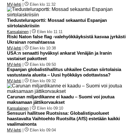
MV-lehti
|
Eilen klo 11:32
Tiedusteluraportti: Mossad sekaantui Espanjan
siirtolaiskriisiin
Kansalainen
|
Eilen klo 11:11
Riski Naton false flag -valehyökkäyksistä kasvaa jyrkästi
Ukrainan romahtaessa
MV-lehti
|
Eilen klo 10:38
USA:n senaatti hyväksyi ankarat Venäjän ja Iranin
vastaiset pakotteet
MV-lehti
|
Eilen klo 09:50
Espanjan globalistihallitus uhkailee Ceutan siirtolaisia
vastustavia alueita – Uusi hyökkäys odottavissa?
MV-lehti
|
Eilen klo 09:32
Carunan miljardikanne ei kaadu – Suomi voi joutua
maksamaan jättikorvaukset
Kansalainen
|
Eilen klo 09:10
Sensuuri hallitsee Ruotsissa: Globalistipuolueet
haastavalta Vaihtoehto Ruotsilta (AfS) estetään kaikki
vaalimainonta
MV-lehti
|
Eilen klo 09:04