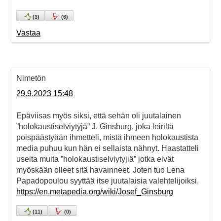
(
3
)
(
6
)
Vastaa
Nimetön
29.9.2023 15:48
Epäviisas myös siksi, että sehän oli juutalainen
”holokaustiselviytyjä” J. Ginsburg, joka leiriltä
poispäästyään ihmetteli, mistä ihmeen holokaustista
media puhuu kun hän ei sellaista nähnyt. Haastatteli
useita muita ”holokaustiselviytyjiä” jotka eivät
myöskään olleet sitä havainneet. Joten tuo Lena
Papadopoulou syyttää itse juutalaisia valehtelijoiksi.
https://en.metapedia.org/wiki/Josef_Ginsburg
(
11
)
(
0
)