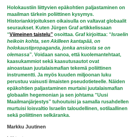
Holokaustiin liittyvien epäkohtien paljastaminen on
maailman tärkein poliittinen kysymys.
Historiankirjoituksen oikaisulla on valtavat globaalit
seuraukset. Kuten
Jürgen Graf artikkelissaan
“
Viimeinen taistelu”
osoittaa. Graf kirjoittaa:
“
Israelin
heikoin kohta, sen Akilleen kantapää, on
holokaustipropaganda, jonka ansiosta se on
olemassa
”. Voidaan sanoa, että kuolemantehtaat,
kaasukammiot sekä kaasutusautot ovat
ainoastaan juutalaismafian tekemä poliittinen
instrumentti. Ja myös kuuden miljoonan luku
perustuu vaisusti ilmaisten
pseudotieteelle.
Näiden
epäkohtien paljastaminen murtaisi juutalaismafian
globaalin hegemonian ja sen johtama “Uusi
Maailmanjärjestys” tuhoutuisi ja samalla rusahdellen
murtuisi loisvaltio Israelin taloudellinen, sotilaallinen
sekä poliittinen selkäranka.
Markku Juutinen