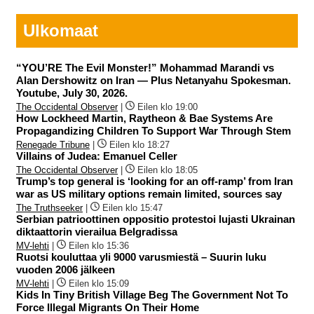
Ulkomaat
“YOU’RE The Evil Monster!” Mohammad Marandi vs
Alan Dershowitz on Iran — Plus Netanyahu Spokesman.
Youtube, July 30, 2026.
The Occidental Observer
|
Eilen klo 19:00
How Lockheed Martin, Raytheon & Bae Systems Are
Propagandizing Children To Support War Through Stem
Renegade Tribune
|
Eilen klo 18:27
Villains of Judea: Emanuel Celler
The Occidental Observer
|
Eilen klo 18:05
Trump’s top general is ‘looking for an off-ramp’ from Iran
war as US military options remain limited, sources say
The Truthseeker
|
Eilen klo 15:47
Serbian patrioottinen oppositio protestoi lujasti Ukrainan
diktaattorin vierailua Belgradissa
MV-lehti
|
Eilen klo 15:36
Ruotsi kouluttaa yli 9000 varusmiestä – Suurin luku
vuoden 2006 jälkeen
MV-lehti
|
Eilen klo 15:09
Kids In Tiny British Village Beg The Government Not To
Force Illegal Migrants On Their Home