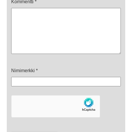
Kommentti
*
Nimimerkki
*