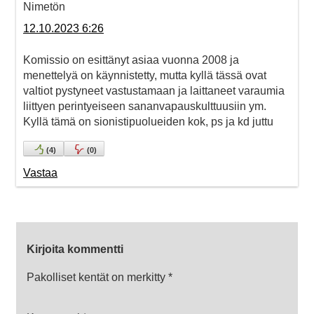
Nimetön
12.10.2023 6:26
Komissio on esittänyt asiaa vuonna 2008 ja
menettelyä on käynnistetty, mutta kyllä tässä ovat
valtiot pystyneet vastustamaan ja laittaneet varaumia
liittyen perintyeiseen sananvapauskulttuusiin ym.
Kyllä tämä on sionistipuolueiden kok, ps ja kd juttu
(
4
)
(
0
)
Vastaa
Kirjoita kommentti
Pakolliset kentät on merkitty
*