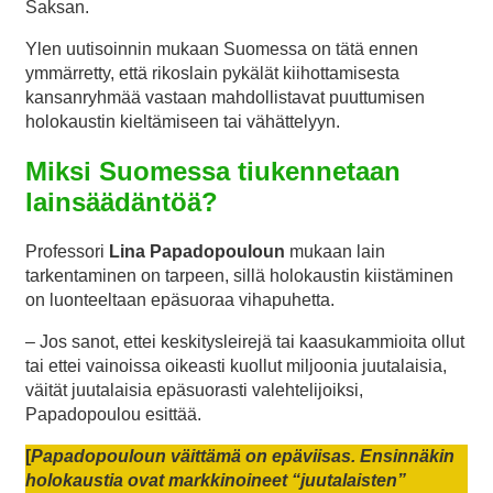
Saksan.
Ylen uutisoinnin mukaan Suomessa on tätä ennen
ymmärretty, että rikoslain pykälät kiihottamisesta
kansanryhmää vastaan mahdollistavat puuttumisen
holokaustin kieltämiseen tai vähättelyyn.
Miksi Suomessa tiukennetaan
lainsäädäntöä?
Professori
Lina Papadopouloun
mukaan lain
tarkentaminen on tarpeen, sillä holokaustin kiistäminen
on luonteeltaan epäsuoraa vihapuhetta.
– Jos sanot, ettei keskitysleirejä tai kaasukammioita ollut
tai ettei vainoissa oikeasti kuollut miljoonia juutalaisia,
väität juutalaisia epäsuorasti valehtelijoiksi,
Papadopoulou esittää.
[
Papadopouloun väittämä on epäviisas. Ensinnäkin
holokaustia ovat markkinoineet “juutalaisten”