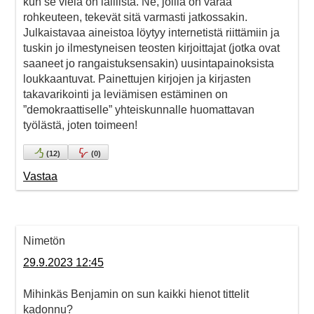
kun se vielä on laillista. Ne, joilla on varaa
rohkeuteen, tekevät sitä varmasti jatkossakin.
Julkaistavaa aineistoa löytyy internetistä riittämiin ja
tuskin jo ilmestyneisen teosten kirjoittajat (jotka ovat
saaneet jo rangaistuksensakin) uusintapainoksista
loukkaantuvat. Painettujen kirjojen ja kirjasten
takavarikointi ja leviämisen estäminen on
”demokraattiselle” yhteiskunnalle huomattavan
työlästä, joten toimeen!
(
12
)
(
0
)
Vastaa
Nimetön
29.9.2023 12:45
Mihinkäs Benjamin on sun kaikki hienot tittelit
kadonnu?