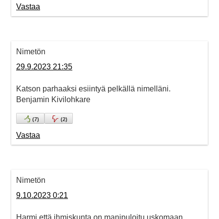
Vastaa
Nimetön
29.9.2023 21:35
Katson parhaaksi esiintyä pelkällä nimelläni.
Benjamin Kivilohkare
(
7
)
(
2
)
Vastaa
Nimetön
9.10.2023 0:21
Harmi että ihmiskunta on manipuloitu uskomaan