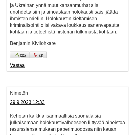
ja Ukrainan ynnä muut kansanmurhat siis
unohdettaisiin ja ainoastaan holokausti saisi jäädä
ihmisten mieliin. Holokaustin kieltämisen
kriminalisointi olisi vakava loukkaus sananvapautta
kohtaan ja tieteellistä historian tutkimusta kohtaan.
Benjamin Kivilohkare
(
22
)
(
2
)
Vastaa
Nimetön
29.9.2023 12:33
Kehotan kaikkia isänmaallisia suomalaisia
julkaisemaan holokaustivalheeseen liittyvää aineistoa
resurssiensa mukaan paperimuodossa niin kauan