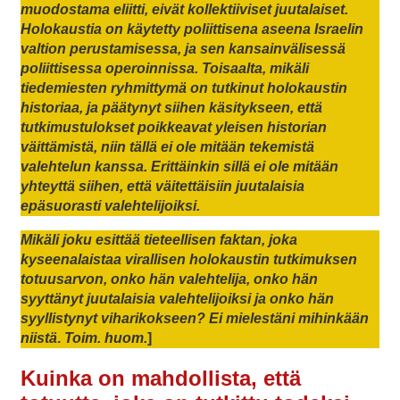
muodostama eliitti, eivät kollektiiviset juutalaiset.
Holokaustia on käytetty poliittisena aseena Israelin
valtion perustamisessa, ja sen kansainvälisessä
poliittisessa operoinnissa. Toisaalta, mikäli
tiedemiesten ryhmittymä on tutkinut holokaustin
historiaa, ja päätynyt siihen käsitykseen, että
tutkimustulokset poikkeavat yleisen historian
väittämistä, niin tällä ei ole mitään tekemistä
valehtelun kanssa. Erittäinkin sillä ei ole mitään
yhteyttä siihen, että väitettäisiin juutalaisia
epäsuorasti valehtelijoiksi.
Mikäli joku esittää tieteellisen faktan, joka
kyseenalaistaa virallisen holokaustin tutkimuksen
totuusarvon, onko hän valehtelija, onko hän
syyttänyt juutalaisia valehtelijoiksi ja onko hän
syyllistynyt viharikokseen? Ei mielestäni mihinkään
niistä
.
Toim. huom.
]
Kuinka on mahdollista, että