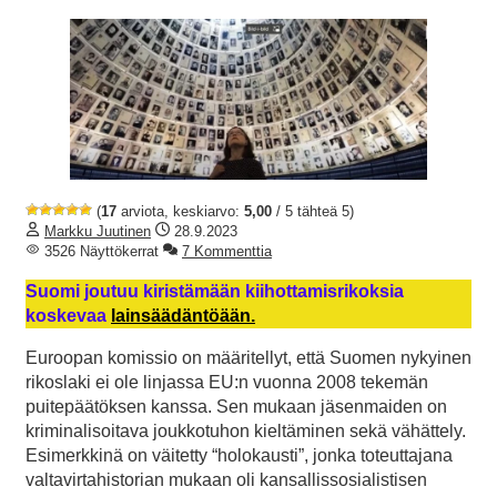
(
17
arviota, keskiarvo:
5,00
/ 5 tähteä 5)
Markku Juutinen
28.9.2023
3526 Näyttökerrat
7 Kommenttia
Suomi joutuu kiristämään kiihottamisrikoksia
koskevaa
lainsäädäntöään.
Euroopan komissio on määritellyt, että Suomen nykyinen
rikoslaki ei ole linjassa EU:n vuonna 2008 tekemän
puitepäätöksen kanssa. Sen mukaan jäsenmaiden on
kriminalisoitava joukkotuhon kieltäminen sekä vähättely.
Esimerkkinä on väitetty “holokausti”, jonka toteuttajana
valtavirtahistorian mukaan oli kansallissosialistisen