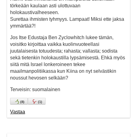
törkeään kaulaan asti ulottuvaan
holokaustivalheeseen.
Surettaa ihmisten tyhmyys. Lampaat! Miksi ette jaksa
ymmärtää?!
Jos Itse Edustaja Ben Zyclowhitch lukee tämän,
voisitko kirjoittaa vaikka kuolinvuoteellasi
juutalaisesta totuudesta; rahasta; vallasta; sodista
sekä tietenkin holokaustilla lypsämisestä. Ehkä myös
siitä mitä Israel lonkeroineen tekee
maailmanpolitiikassa kun Kiina on nyt selvästikin
noussut hevosen selkään?
Terveisin: suomalainen
(
8
)
(
1
)
Vastaa