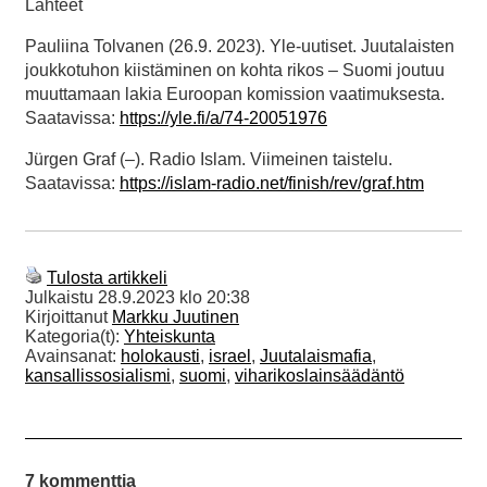
Lähteet
Pauliina Tolvanen (26.9. 2023). Yle-uutiset. Juutalaisten
joukkotuhon kiistäminen on kohta rikos – Suomi joutuu
muuttamaan lakia Euroopan komission vaatimuksesta.
Saatavissa:
https://yle.fi/a/74-20051976
Jürgen Graf (–). Radio Islam. Viimeinen taistelu.
Saatavissa:
https://islam-radio.net/finish/rev/graf.htm
Tulosta artikkeli
Julkaistu
28.9.2023 klo 20:38
Kirjoittanut
Markku Juutinen
Kategoria(t):
Yhteiskunta
Avainsanat:
holokausti
,
israel
,
Juutalaismafia
,
kansallissosialismi
,
suomi
,
viharikoslainsäädäntö
7 kommenttia