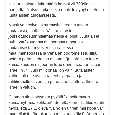
siis juutalaisten luku­­­määrä kasvoi yli 300:lla tu­
hannella. Natsien arkistoista ei ole löytynyt ohjelmaa
juu­talaisten tuhoamisesta.
Natsit vainosivat ja surmasivat monin tavoin
juutalaisia, mutta mitään juutalaisten
joukkotuhosuunnitelmaa heillä ei ollut. Juutalaiset
puhuivat ”kuudesta miljoonasta tuhotusta
juutalaisesta” myös ensimmäisessä
maailmansodassa ja Venäjän pogromeissa, sillä
heidän perimätietonsa mukaan ”juutalaisten tulee
kärsiä kuuden miljoonan tuho ennen saapumistaan
Israeliin”. ”Kuusi miljoonaa” on vain juutalaisten
valhe, jolla he ovat saaneet sympatiaa ja
tähtitieteelliset varat ja perustaneet tälle valheelle
Israelin valtion.
Suomen rikoslaissa on pykälä ”kiihottaminen
kansanryhmää kohtaan”. Se riittäköön. Hallitus vaatii
myös, että 27.1. oleva ”vainojen uhrien muistopäivä”
muutettaisiin ”holokaustin muistopäiväksi”. Armenian