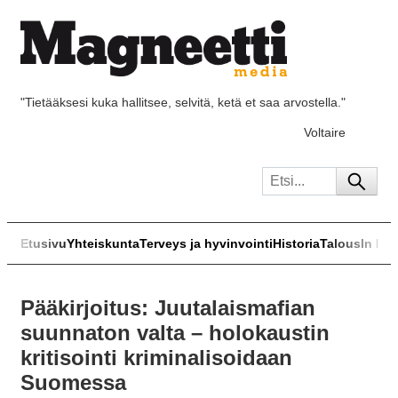
"Tietääksesi kuka hallitsee, selvitä, ketä et saa arvostella."
Voltaire
Etusivu
Yhteiskunta
Terveys ja hyvinvointi
Historia
Talous
In Eng
Pääkirjoitus: Juutalaismafian
suunnaton valta – holokaustin
kritisointi kriminalisoidaan
Suomessa