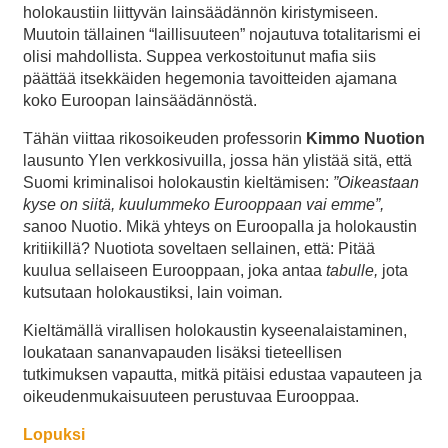
holokaustiin liittyvän lainsäädännön kiristymiseen.
Muutoin tällainen “laillisuuteen” nojautuva totalitarismi ei
olisi mahdollista. Suppea verkostoitunut mafia siis
päättää itsekkäiden hegemonia tavoitteiden ajamana
koko Euroopan lainsäädännöstä.
Tähän viittaa rikosoikeuden professorin
Kimmo Nuotion
lausunto Ylen verkkosivuilla, jossa hän ylistää sitä, että
Suomi kriminalisoi holokaustin kieltämisen:
”Oikeastaan
kyse on siitä, kuulummeko Eurooppaan vai emme”,
s
anoo Nuotio.
Mikä yhteys on Euroopalla ja holokaustin
kritiikillä? Nuotiota soveltaen sellainen, että: Pitää
kuulua sellaiseen Eurooppaan, joka antaa
tabulle,
jota
kutsutaan holokaustiksi,
lain voiman
.
Kieltämällä virallisen holokaustin kyseenalaistaminen,
loukataan sananvapauden lisäksi tieteellisen
tutkimuksen vapautta, mitkä pitäisi edustaa vapauteen ja
oikeudenmukaisuuteen perustuvaa Eurooppaa.
Lopuksi