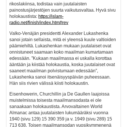
rikoslakiinsa, todistaa vain juutalaisten
painostusjärjestöjen suurta vaikutusvaltaa. Hyvä sivu
holokaustista:
https://islam-
radio.net/finish/index.htm#rev
Valko-Venäjän presidentti Alexander Lukashenka
sanoi jotain sellaista, mitä ei yleensä kuule valtioiden
päämiehiltä. Lukashenkan mukaan juutalaiset ovat
onnistuneet saamaan koko maailman kumartamaan
edessään. ”Kukaan maailmassa ei uskalla korottaa
ääntään ja kiistää holokaustia, koska juutalaiset ovat
saaneet maailman polvistumaan edessään”,
Lukashenka sanoi itsenäisyyspäivän puheessaan.
Hän siis rivien välissä kiisti holokaustin.
Eisenhowerin, Churchillin ja De Gaullen laajoissa
muistelmissa toisesta maailmansodasta ei ole
sanaakaan holokaustista. Arvovaltainen World
Almanac antaa juutalaisten lukumääräksi vuonna
1940 (sivu 129) 15 390 359 ja v. 1949 (sivu 289) 15
713 638. Toisen maa­ilman­so­dan vuosikymmenenä