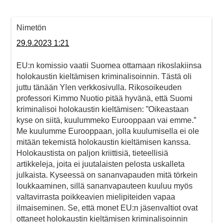
Nimetön
29.9.2023 1:21
EU:n komissio vaatii Suomea ottamaan rikoslakiinsa
holokaustin kieltämisen kriminalisoinnin. Tästä oli
juttu tänään Ylen verkkosivulla. Rikosoikeuden
professori Kimmo Nuotio pitää hyvänä, että Suomi
kriminalisoi holokaustin kieltämisen: ”Oikeastaan
kyse on siitä, kuulummeko Eurooppaan vai emme.”
Me kuulumme Eurooppaan, jolla kuulumisella ei ole
mitään tekemistä holokaustin kieltämisen kanssa.
Holokaustista on paljon kriittisiä, tieteellisiä
artikkeleja, joita ei juutalaisten pelosta uskalleta
julkaista. Kyseessä on sananvapauden mitä törkein
loukkaaminen, sillä sananvapauteen kuuluu myös
valtavirrasta poikkeavien mielipiteiden vapaa
ilmaiseminen. Se, että monet EU:n jäsenvaltiot ovat
ottaneet holokaustin kieltämisen kriminalisoinnin