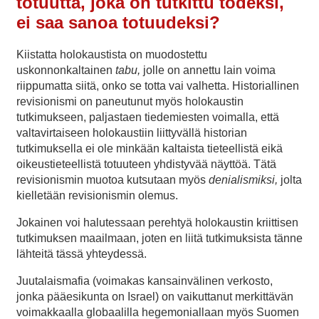
totuutta, joka on tutkittu todeksi,
ei saa sanoa totuudeksi?
Kiistatta holokaustista on muodostettu
uskonnonkaltainen
tabu,
jolle on annettu lain voima
riippumatta siitä, onko se totta vai valhetta. Historiallinen
revisionismi on paneutunut myös holokaustin
tutkimukseen, paljastaen tiedemiesten voimalla, että
valtavirtaiseen holokaustiin liittyvällä historian
tutkimuksella ei ole minkään kaltaista tieteellistä eikä
oikeustieteellistä totuuteen yhdistyvää näyttöä. Tätä
revisionismin muotoa kutsutaan myös
denialismiksi,
jolta
kielletään revisionismin olemus.
Jokainen voi halutessaan perehtyä holokaustin kriittisen
tutkimuksen maailmaan, joten en liitä tutkimuksista tänne
lähteitä tässä yhteydessä.
Juutalaismafia (voimakas kansainvälinen verkosto,
jonka pääesikunta on Israel) on vaikuttanut merkittävän
voimakkaalla globaalilla hegemoniallaan myös Suomen