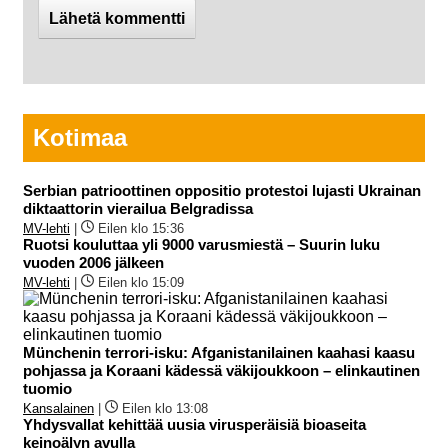
Kotimaa
Serbian patrioottinen oppositio protestoi lujasti Ukrainan
diktaattorin vierailua Belgradissa
MV-lehti
|
Eilen klo 15:36
Ruotsi kouluttaa yli 9000 varusmiestä – Suurin luku
vuoden 2006 jälkeen
MV-lehti
|
Eilen klo 15:09
Münchenin terrori-isku: Afganistanilainen kaahasi kaasu
pohjassa ja Koraani kädessä väkijoukkoon – elinkautinen
tuomio
Kansalainen
|
Eilen klo 13:08
Yhdysvallat kehittää uusia virusperäisiä bioaseita
keinoälyn avulla