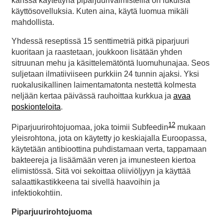
kanssa käytettynä piparjuurivalmisteilla on lukuisia
käyttösovelluksia. Kuten aina, käytä luomua mikäli
mahdollista.
Yhdessä reseptissä 15 senttimetriä pitkä piparjuuri
kuoritaan ja raastetaan, joukkoon lisätään yhden
sitruunan mehu ja käsittelemätöntä luomuhunajaa. Seos
suljetaan ilmatiiviiseen purkkiin 24 tunnin ajaksi. Yksi
ruokalusikallinen laimentamatonta nestettä kolmesta
neljään kertaa päivässä rauhoittaa kurkkua ja
avaa
poskionteloita
.
12
Piparjuurirohtojuomaa, joka toimii Subfeedin
mukaan
yleisrohtona, jota on käytetty jo keskiajalla Euroopassa,
käytetään antibioottina puhdistamaan verta, tappamaan
bakteereja ja lisäämään veren ja imunesteen kiertoa
elimistössä. Sitä voi sekoittaa oliiviöljyyn ja käyttää
salaattikastikkeena tai sivellä haavoihin ja
infektiokohtiin.
Piparjuurirohtojuoma