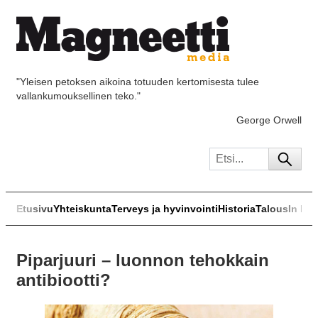
"Yleisen petoksen aikoina totuuden kertomisesta tulee
vallankumouksellinen teko."
George Orwell
Etusivu
Yhteiskunta
Terveys ja hyvinvointi
Historia
Talous
In Eng
Piparjuuri – luonnon tehokkain
antibiootti?