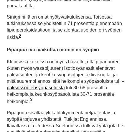
parsakaalilla.
Sinigriinillä on omat hyötyvaikutuksensa. Toisessa
tutkimuksessa se yhdistettiin 71 prosenttia pienempään
lipidiperoksidaatioon, ja se alentaa useiden eri syöpien
8
riskiä.
Piparjuuri voi vaikuttaa moniin eri syöpiin
Kliinisissä kokeissa on myös havaittu, että piparjuuren
(kuten myös wasabijuuren) isotiosyanaatit alentavat
paksusuolen- ja keuhkosyöpäsolujen aktiivisuutta, ja
mitä suurempi annos, sitä heikompia syöpäsoluista tuli –
paksussuolensyöpäsoluista
tuli 30-68 prosenttia
heikompia ja keuhkosyöpäsoluista 30-71 prosenttia
9
heikompia.
Piparjuuri sisältää yli kahtakymmentäneljää erilaista
syöpää torjuvaa yhdistettä. Tutkijat Englannissa,
Itävallassa ja Uudessa-Seelannissa tutkivat yhtä jota he