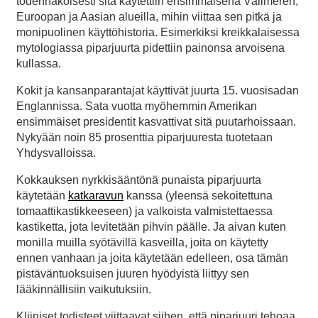
todennäköisesti sitä käytettiin ensimmäisenä Välimeren,
Euroopan ja Aasian alueilla, mihin viittaa sen pitkä ja
monipuolinen käyttöhistoria. Esimerkiksi kreikkalaisessa
mytologiassa piparjuurta pidettiin painonsa arvoisena
kullassa.
Kokit ja kansanparantajat käyttivät juurta 15. vuosisadan
Englannissa. Sata vuotta myöhemmin Amerikan
ensimmäiset presidentit kasvattivat sitä puutarhoissaan.
Nykyään noin 85 prosenttia piparjuuresta tuotetaan
Yhdysvalloissa.
Kokkauksen nyrkkisääntönä punaista piparjuurta
käytetään
katkaravun
kanssa (yleensä sekoitettuna
tomaattikastikkeeseen) ja valkoista valmistettaessa
kastiketta, jota levitetään pihvin päälle. Ja aivan kuten
monilla muilla syötävillä kasveilla, joita on käytetty
ennen vanhaan ja joita käytetään edelleen, osa tämän
pistäväntuoksuisen juuren hyödyistä liittyy sen
lääkinnällisiin vaikutuksiin.
Kliiniset todisteet viittaavat siihen, että piparjuuri tehoaa