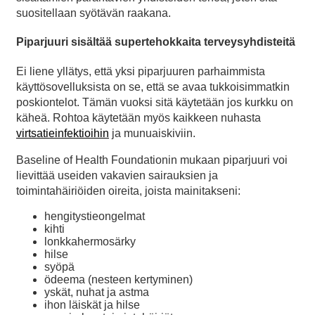
suositellaan syötävän raakana.
Piparjuuri sisältää supertehokkaita terveysyhdisteitä
Ei liene yllätys, että yksi piparjuuren parhaimmista
käyttösovelluksista on se, että se avaa tukkoisimmatkin
poskiontelot. Tämän vuoksi sitä käytetään jos kurkku on
käheä. Rohtoa käytetään myös kaikkeen nuhasta
virtsatieinfektioihin
ja munuaiskiviin.
Baseline of Health Foundationin mukaan piparjuuri voi
lievittää useiden vakavien sairauksien ja
toimintahäiriöiden oireita, joista mainitakseni:
hengitystieongelmat
kihti
lonkkahermosärky
hilse
syöpä
ödeema (nesteen kertyminen)
yskät, nuhat ja astma
ihon läiskät ja hilse