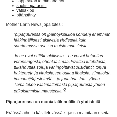
sappirakon toimintahäiriöt
suolistoparasiitit
vatsakipu
päänsärky
Mother Earth News jopa totesi:
”piparjuuressa on [painoyksikköä kohden] enemmän
lääkinnällisesti aktiivisia yhdisteitä kuin
suurimmassa osassa muista mausteista.
Ja ne ovat erittäin aktiivisia – ne voivat helpottaa
verentungosta, ohentaa limaa, lievittää tulehdusta,
tukahduttaa soluja vahingoittavat oksidantit, torjua
bakteereja ja viruksia, rentouttaa lihaksia, stimuloida
immuunijärjestelmää – ja jopa haastaa syövän.
Tämä tekee vaatimattomasta piparjuuresta yhden
2
erikoisimmista mausteista.”
Piparjuuressa on monia lääkinnällisiä yhdisteitä
Eräässä aihetta käsittelevässä kirjassa mainitaan useita