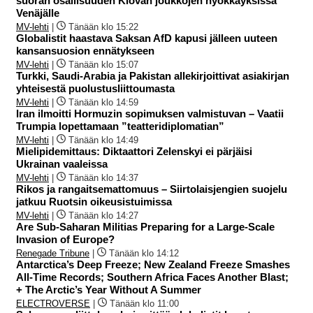
suoran osallisuuden Kiovan joukkojen hyökkäyksissä
Venäjälle
MV-lehti
|
Tänään klo 15:22
Globalistit haastava Saksan AfD kapusi jälleen uuteen
kansansuosion ennätykseen
MV-lehti
|
Tänään klo 15:07
Turkki, Saudi-Arabia ja Pakistan allekirjoittivat asiakirjan
yhteisestä puolustusliittoumasta
MV-lehti
|
Tänään klo 14:59
Iran ilmoitti Hormuzin sopimuksen valmistuvan – Vaatii
Trumpia lopettamaan ”teatteridiplomatian”
MV-lehti
|
Tänään klo 14:49
Mielipidemittaus: Diktaattori Zelenskyi ei pärjäisi
Ukrainan vaaleissa
MV-lehti
|
Tänään klo 14:37
Rikos ja rangaitsemattomuus – Siirtolaisjengien suojelu
jatkuu Ruotsin oikeusistuimissa
MV-lehti
|
Tänään klo 14:27
Are Sub-Saharan Militias Preparing for a Large-Scale
Invasion of Europe?
Renegade Tribune
|
Tänään klo 14:12
Antarctica’s Deep Freeze; New Zealand Freeze Smashes
All-Time Records; Southern Africa Faces Another Blast;
+ The Arctic’s Year Without A Summer
ELECTROVERSE
|
Tänään klo 11:00