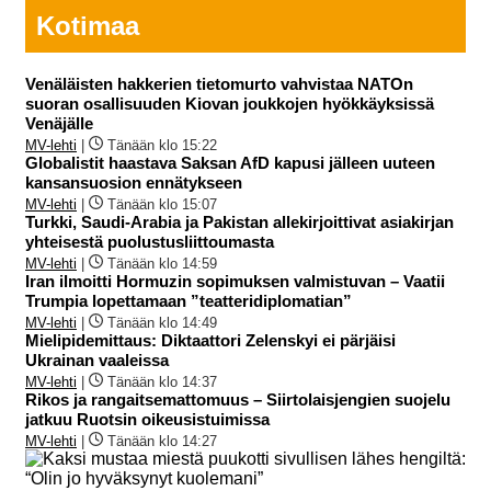
Kotimaa
Venäläisten hakkerien tietomurto vahvistaa NATOn
suoran osallisuuden Kiovan joukkojen hyökkäyksissä
Venäjälle
MV-lehti
|
Tänään klo 15:22
Globalistit haastava Saksan AfD kapusi jälleen uuteen
kansansuosion ennätykseen
MV-lehti
|
Tänään klo 15:07
Turkki, Saudi-Arabia ja Pakistan allekirjoittivat asiakirjan
yhteisestä puolustusliittoumasta
MV-lehti
|
Tänään klo 14:59
Iran ilmoitti Hormuzin sopimuksen valmistuvan – Vaatii
Trumpia lopettamaan ”teatteridiplomatian”
MV-lehti
|
Tänään klo 14:49
Mielipidemittaus: Diktaattori Zelenskyi ei pärjäisi
Ukrainan vaaleissa
MV-lehti
|
Tänään klo 14:37
Rikos ja rangaitsemattomuus – Siirtolaisjengien suojelu
jatkuu Ruotsin oikeusistuimissa
MV-lehti
|
Tänään klo 14:27