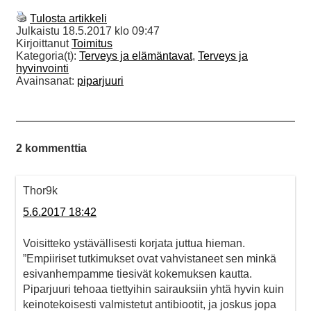
Tulosta artikkeli
Julkaistu
18.5.2017 klo 09:47
Kirjoittanut
Toimitus
Kategoria(t):
Terveys ja elämäntavat
,
Terveys ja
hyvinvointi
Avainsanat:
piparjuuri
2 kommenttia
Thor9k
5.6.2017 18:42
Voisitteko ystävällisesti korjata juttua hieman.
”Empiiriset tutkimukset ovat vahvistaneet sen minkä
esivanhempamme tiesivät kokemuksen kautta.
Piparjuuri tehoaa tiettyihin sairauksiin yhtä hyvin kuin
keinotekoisesti valmistetut antibiootit, ja joskus jopa