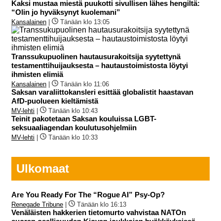
Kaksi mustaa miestä puukotti sivullisen lähes hengiltä:
“Olin jo hyväksynyt kuolemani”
Kansalainen
|
Tänään klo 13:05
Transsukupuolinen hautausurakoitsija syytettynä
testamenttihuijauksesta – hautaustoimistosta löytyi
ihmisten elimiä
Kansalainen
|
Tänään klo 11:06
Saksan varaliittokansleri esittää globalistit haastavan
AfD-puolueen kieltämistä
MV-lehti
|
Tänään klo 10:43
Teinit pakotetaan Saksan kouluissa LGBT-
seksuaaliagendan koulutusohjelmiin
MV-lehti
|
Tänään klo 10:33
Ulkomaat
Are You Ready For The “Rogue AI” Psy-Op?
Renegade Tribune
|
Tänään klo 16:13
Venäläisten hakkerien tietomurto vahvistaa NATOn