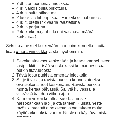
7 dl luomuomenaviinietikkaa
4 rkl valkosipulia pilkottuna
4 rkl sipulia pilkottuna
2 tuoretta chilipaprikaa, esimerkiksi habaneroa
4 rkl tuoretta inkivääriä raastettuna
2 rkl piparjuurta
2 rkl kurkumajauhetta (tai vastaava määrä
kurkumaa)
Sekoita ainekset keskenään monitoimikoneella, mutta
lisää
omenaviinietikka
vasta myöhemmin.
Sekoita ainekset keskenään ja kaada kannelliseen
lasipurkkiin. Lisää seosta kaksi kolmannesosaa
purkin tilavuudesta.
Täytä loput purkista omenaviinietikalla.
Sulje tiiviisti ja ravista purkkia kunnes ainekset
ovat sekoittuneet keskenään. Ravista purkkia
monta kertaa päivässä. Säilytä kuivassa ja
viileässä kahden viikon ajan.
Kahden viikon kuluttua suodata neste
harsokankaan läpi ja ota talteen. Purista neste
myös kiinteästä aineksesta ja ota talteen muita
käyttötarkoituksia varten. Neste on käyttövalmista