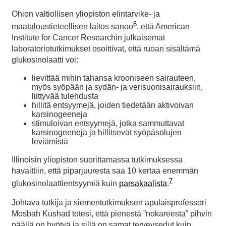
Ohion valtiollisen yliopiston elintarvike- ja
6
maataloustieteellisen laitos sanoo
, että American
Institute for Cancer Researchin julkaisemat
laboratoriotutkimukset osoittivat, että ruoan sisältämä
glukosinolaatti voi:
lievittää mihin tahansa krooniseen sairauteen,
myös syöpään ja sydän- ja verisuonisairauksiin,
liittyvää tulehdusta
hillitä entsyymejä, joiden tiedetään aktivoivan
karsinogeeneja
stimuloivan entsyymejä, jotka sammuttavat
karsinogeeneja ja hillitsevät syöpäsolujen
leviämistä
Illinoisin yliopiston suorittamassa tutkimuksessa
havaittiin, että piparjuuresta saa 10 kertaa enemmän
7
glukosinolaattientsyymiä kuin
parsakaalista
.
Johtava tutkija ja siementutkimuksen apulaisprofessori
Mosbah Kushad totesi, että pienestä ”nokareesta” pihvin
päällä on hyötyä ja sillä on samat terveysedut kuin