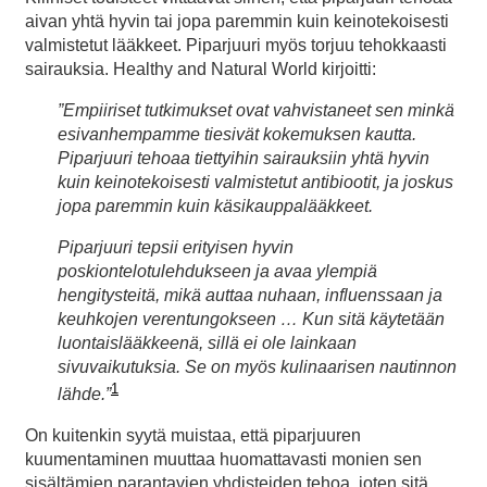
aivan yhtä hyvin tai jopa paremmin kuin keinotekoisesti
valmistetut lääkkeet. Piparjuuri myös torjuu tehokkaasti
sairauksia. Healthy and Natural World kirjoitti:
”Empiiriset tutkimukset ovat vahvistaneet sen minkä
esivanhempamme tiesivät kokemuksen kautta.
Piparjuuri tehoaa tiettyihin sairauksiin yhtä hyvin
kuin keinotekoisesti valmistetut antibiootit, ja joskus
jopa paremmin kuin käsikauppalääkkeet.
Piparjuuri tepsii erityisen hyvin
poskiontelotulehdukseen ja avaa ylempiä
hengitysteitä, mikä auttaa nuhaan, influenssaan ja
keuhkojen verentungokseen … Kun sitä käytetään
luontaislääkkeenä, sillä ei ole lainkaan
sivuvaikutuksia. Se on myös kulinaarisen nautinnon
1
lähde.”
On kuitenkin syytä muistaa, että piparjuuren
kuumentaminen muuttaa huomattavasti monien sen
sisältämien parantavien yhdisteiden tehoa, joten sitä