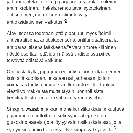
ja huomautetaan, että ”piparjuurella sanotaan olevan
antimikrobinen, lihaksia rentouttava, sytotoksinen,
antiseptinen, diureettinen, stimuloiva ja
3
antioksidatiivinen vaikutus.”
Alaviitteessä todetaan, että piparjuuri myös ”toimii
antiviraalisena, antibakteerisena, antifungaalisena ja
4
antiparasiittisena lääkkeenä.”
Varsin tuore kliininen
näyttö osoittaa, että juuri näissä yhdisteissä piilee
terveyttä edistävä vaikutus.
Omituista kyllä, piparjuuri ei tuoksu juuri miltään ennen
kuin sitä kuoritaan, leikataan tai jauhetaan, jolloin
voimakas tuoksu nousee välittömästi esille. Tuoksu
viestii voimakkaista mutta täysin luonnollisista
kemikaaleista, joilla on valtava parannusteho.
Sinapin,
wasabin
ja kaalin ohella ristikukkaisiin kuuluva
piparjuuri on pullollaan isotiosyanaatteja, kuten
glukosinolaatteja (jota löytyy vain ristikukkaisista), joita
5
syntyy sinigriinin hajotessa. Ne suojaavat syövältä.