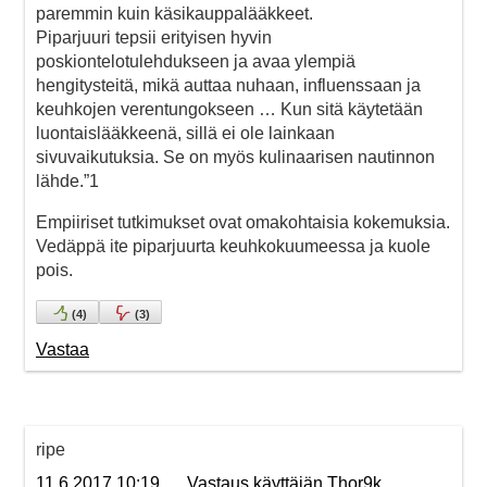
paremmin kuin käsikauppalääkkeet.
Piparjuuri tepsii erityisen hyvin
poskiontelotulehdukseen ja avaa ylempiä
hengitysteitä, mikä auttaa nuhaan, influenssaan ja
keuhkojen verentungokseen … Kun sitä käytetään
luontaislääkkeenä, sillä ei ole lainkaan
sivuvaikutuksia. Se on myös kulinaarisen nautinnon
lähde.”1
Empiiriset tutkimukset ovat omakohtaisia kokemuksia.
Vedäppä ite piparjuurta keuhkokuumeessa ja kuole
pois.
(
4
)
(
3
)
Vastaa
ripe
11.6.2017 10:19
Vastaus käyttäjän Thor9k