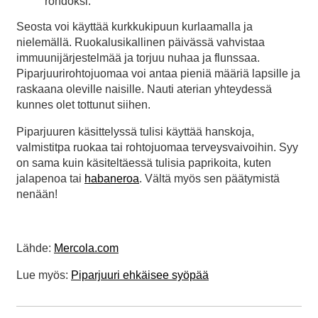
rohdoksi.
Seosta voi käyttää kurkkukipuun kurlaamalla ja
nielemällä. Ruokalusikallinen päivässä vahvistaa
immuunijärjestelmää ja torjuu nuhaa ja flunssaa.
Piparjuurirohtojuomaa voi antaa pieniä määriä lapsille ja
raskaana oleville naisille. Nauti aterian yhteydessä
kunnes olet tottunut siihen.
Piparjuuren käsittelyssä tulisi käyttää hanskoja,
valmistitpa ruokaa tai rohtojuomaa terveysvaivoihin. Syy
on sama kuin käsiteltäessä tulisia paprikoita, kuten
jalapenoa tai
habaneroa
. Vältä myös sen päätymistä
nenään!
Lähde:
Mercola.com
Lue myös:
Piparjuuri ehkäisee syöpää