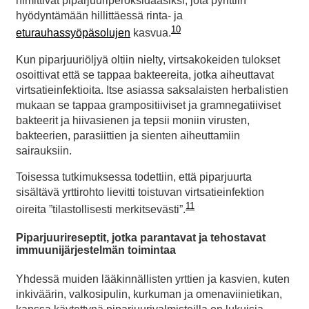
nimittivät piparjuuriperoksidaasiksi, jota pyrittiin
hyödyntämään hillittäessä rinta- ja
10
eturauhassyöpäsolujen
kasvua.
Kun piparjuuriöljyä oltiin nielty, virtsakokeiden tulokset
osoittivat että se tappaa bakteereita, jotka aiheuttavat
virtsatieinfektioita. Itse asiassa saksalaisten herbalistien
mukaan se tappaa grampositiiviset ja gramnegatiiviset
bakteerit ja hiivasienen ja tepsii moniin virusten,
bakteerien, parasiittien ja sienten aiheuttamiin
sairauksiin.
Toisessa tutkimuksessa todettiin, että piparjuurta
sisältävä yrttirohto lievitti toistuvan virtsatieinfektion
11
oireita ”tilastollisesti merkitsevästi”.
Piparjuurireseptit, jotka parantavat ja tehostavat
immuunijärjestelmän toimintaa
Yhdessä muiden lääkinnällisten yrttien ja kasvien, kuten
inkiväärin, valkosipulin, kurkuman ja omenaviinietikan,