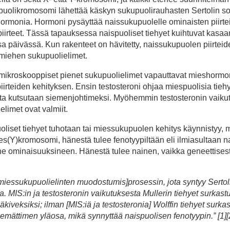
puolikromosomi lähettää käskyn sukupuolirauhasten Sertolin sol
ormonia. Hormoni pysäyttää naissukupuolelle ominaisten piirte
t piirteet. Tässä tapauksessa naispuoliset tiehyet kuihtuvat kasaa
päivässä. Kun rakenteet on hävitetty, naissukupuolen piirteid
 miehen sukupuolielimet.
mikroskooppiset pienet sukupuolielimet vapauttavat mieshormo
rteiden kehityksen. Ensin testosteroni ohjaa miespuolisia tiehy
, jota kutsutaan siemenjohtimeksi. Myöhemmin testosteronin vaiku
elimet ovat valmiit.
puoliset tiehyet tuhotaan tai miessukupuolen kehitys käynnistyy,
ies(Y)kromosomi, hänestä tulee fenotyypiltään eli ilmiasultaan 
ine ominaisuuksineen. Hänestä tulee nainen, vaikka geneettises
 [miessukupuolielinten muodostumis]prosessin, jota syntyy Sertol
 MIS:in ja testosteronin vaikutuksesta Mullerin tiehyet surkastu
säkiveksiksi; ilman [MIS:iä ja testosteronia] Wolffin tiehyet surkas
 emättimen yläosa, mikä synnyttää naispuolisen fenotyypin.” [1][2