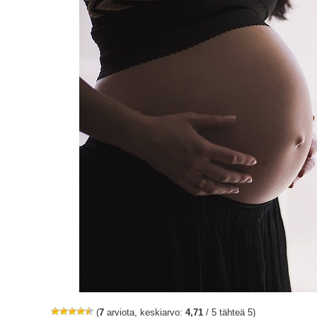
(
7
arviota, keskiarvo:
4,71
/ 5 tähteä 5)