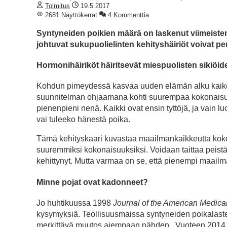
Toimitus
19.5.2017
2681 Näyttökerrat
4 Kommenttia
Syntyneiden poikien määrä on laskenut viimeiste
johtuvat sukupuolielinten kehityshäiriöt voivat per
Hormonihäiriköt häiritsevät miespuolisten sikiöid
Kohdun pimeydessä kasvaa uuden elämän alku kaikes
suunnitelman ohjaamana kohti suurempaa kokonaisuu
pienenpieni nenä. Kaikki ovat ensin tyttöjä, ja vain l
vai tuleeko hänestä poika.
Tämä kehityskaari kuvastaa maailmankaikkeutta koko
suuremmiksi kokonaisuuksiksi. Voidaan taittaa peist
kehittynyt. Mutta varmaa on se, että pienempi maail
Minne pojat ovat kadonneet?
Jo huhtikuussa 1998
Journal of the American Medica
kysymyksiä. Teollisuusmaissa syntyneiden poikalast
merkittävä muutos aiempaan nähden. Vuoteen 2014 saak