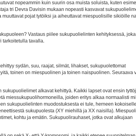
autuvat nopeammin kuin suurin osa muista soluista, kuten esime
ustaja tri Devra Davisin mukaan nopeasti kasvavat sukupuolielim
 muuttavat pojat tytöiksi ja aiheuttavat miespuolisille sikiöille 
ukupuoleen? Vastaus piilee sukupuolielinten kehityksessä, joka
 tarkoitetulla tavalla.
hittyy sydän, suu, raajat, silmät, lihakset, sukupuolettomat
yitä, toinen on miespuolinen ja toinen naispuolinen. Seuraava 
kupuolielimet alkavat kehittyä. Kaikki lapset ovat ensin tyttöj
tä miessukupuolihormoneilla, joiden eritys alkaa normaalisti mik
en sukupuolielinten muodostuksesta ei tule, herneen kokoiselle 
neettisestä sukupuolesta (XY miehillä ja XX naisilla). Miespuol
timet, kohtu ja emätin. Sukupuolirauhaset, jotka ovat alkujaan
ellä on sekä X- että Y-kromosomi, ja kaikki etenee suunnitelman