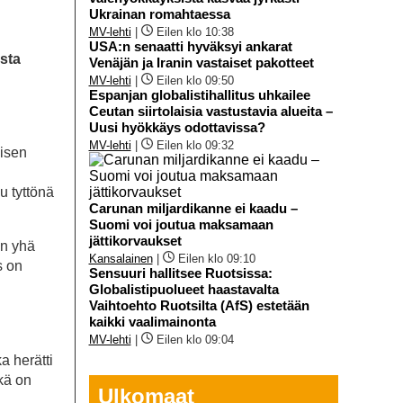
Ukrainan romahtaessa
MV-lehti
|
Eilen klo 10:38
USA:n senaatti hyväksyi ankarat
sta
Venäjän ja Iranin vastaiset pakotteet
MV-lehti
|
Eilen klo 09:50
Espanjan globalistihallitus uhkailee
Ceutan siirtolaisia vastustavia alueita –
Uusi hyökkäys odottavissa?
MV-lehti
|
Eilen klo 09:32
isen
u tyttönä
Carunan miljardikanne ei kaadu –
Suomi voi joutua maksamaan
jättikorvaukset
en yhä
Kansalainen
|
Eilen klo 09:10
s on
Sensuuri hallitsee Ruotsissa:
Globalistipuolueet haastavalta
Vaihtoehto Ruotsilta (AfS) estetään
kaikki vaalimainonta
MV-lehti
|
Eilen klo 09:04
a herätti
kä on
Ulkomaat