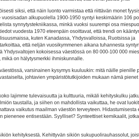
ti siksi, että näin luonto varmistaa että riittävän monet fyysi
me vuosisadan alkupuolella 1900-1950 syntyi keskimäärin 106 p
kelista synnytystekniikassa, minkä vuoksi suurempi osa miespuol
tiedot vuodesta 1970 eteenpäin osoittavat, että trendi on kääntyn
isuusmaissa, kuten Kanadassa, Yhdysvalloissa, Ruotsissa ja
tarkoittaa, että neljän vuosikymmenen aikana tuhannesta synty
että Yhdysvaltojen kokoisessa väestössä on 80 000-100 000 mies
mikä on hälytysmerkki ihmiskunnalle.
väestössä, varsinainen kysymys kuuluukin: mitä näille pienille p
vastaiselta, johtavien ympäristötutkijoiden mukaan nämä pienet
 lajimme tulevaisuutta ja kulttuuria, mikäli kehityskulku jatk
lmiön taustalla, ja siihen on mahdollista vaikuttaa, he ovat luokit
mattava vaikutus maailman väestön terveyteen. Hidastumisesta e
in pienenee entisestään. Syylliset? Synteettiset kemikaalit, jotk
kiön kehityksestä. Kehittyvän sikiön sukupuolirauhassolut, jois