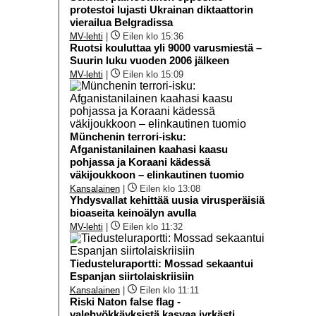
protestoi lujasti Ukrainan diktaattorin
vierailua Belgradissa
MV-lehti
|
Eilen klo 15:36
Ruotsi kouluttaa yli 9000 varusmiestä –
Suurin luku vuoden 2006 jälkeen
MV-lehti
|
Eilen klo 15:09
Münchenin terrori-isku:
Afganistanilainen kaahasi kaasu
pohjassa ja Koraani kädessä
väkijoukkoon – elinkautinen tuomio
Kansalainen
|
Eilen klo 13:08
Yhdysvallat kehittää uusia virusperäisiä
bioaseita keinoälyn avulla
MV-lehti
|
Eilen klo 11:32
Tiedusteluraportti: Mossad sekaantui
Espanjan siirtolaiskriisiin
Kansalainen
|
Eilen klo 11:11
Riski Naton false flag -
valehyökkäyksistä kasvaa jyrkästi