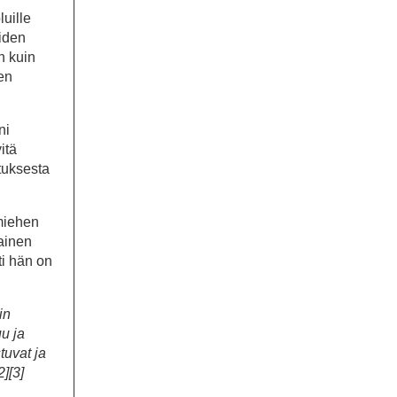
uille
iden
n kuin
en
ni
itä
tuksesta
 miehen
nainen
ti hän on
in
u ja
tuvat ja
][3]