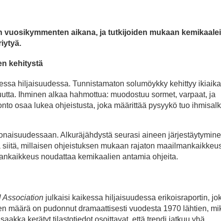
n vuosikymmenten aikana, ja tutkijoiden mukaan kemikaalei
iytyä.
en kehitystä
sa hiljaisuudessa. Tunnistamaton solumöykky kehittyy ikiaika
tta. Ihminen alkaa hahmottua: muodostuu sormet, varpaat, ja
uonto osaa lukea ohjeistusta, joka määrittää pysyykö tuo ihmisalk
naisuudessaan. Alkuräjähdystä seurasi aineen järjestäytymin
ä siitä, millaisen ohjeistuksen mukaan rajaton maailmankaikkeu
mankaikkeus noudattaa kemikaalien antamia ohjeita.
l Association
julkaisi kaikessa hiljaisuudessa erikoisraportin, jok
en määrä on pudonnut dramaattisesti vuodesta 1970 lähtien, mi
ka kerätyt tilastotiedot osoittavat, että trendi jatkuu yhä.