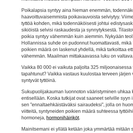
Poikalapsia syntyy aina hieman enemmän, todennäköises
haavoittuvaisemmista poikavauvoista selviytyy. Vii
tyttöä kohden, mikä todennäköisesti johtui edistysas
sikiöistä selvisi raskaudesta ja synnytyksestä. Tilasto
poikia syntyy vähemmän kuin aiemmin. Nykyään teoll
Hollannissa suhde on pudonnut huomattavasti, mikä 
poikien määrä on laskenut yhdellä, mikä tarkoittaa 
vähemmän. Maailman mittakaavassa luku on valtava, 
Vaikka 80 000 ei vaikuta paljolta 325 miljoonaisessa 
tapahtunut? Vaikka vastaus kuulostaa terveen järjen 
syntyvät tyttöinä.
Sukupuolijakauman luonnoton vääristyminen uhkaa koko
entisellään. Koska tutkijat ovat saaneet selville syyn i
sen ”ennaltaehkäistäväksi sairaudeksi”, jolla on huo
viitteitä, syntyneiden poikien määrä suhteessa tyttöih
hormoneja,
hormonihäiriköt
.
Mainitsemani ei yllätä ketään joka ymmärtää mitään si