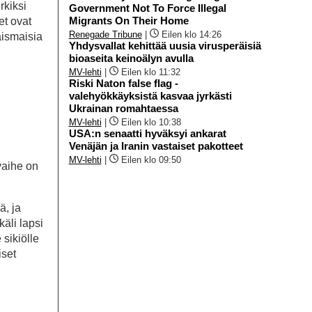
rkiksi
Government Not To Force Illegal
Migrants On Their Home
et ovat
Renegade Tribune
|
Eilen klo 14:26
naismaisia
Yhdysvallat kehittää uusia virusperäisiä
bioaseita keinoälyn avulla
MV-lehti
|
Eilen klo 11:32
Riski Naton false flag -
valehyökkäyksistä kasvaa jyrkästi
Ukrainan romahtaessa
MV-lehti
|
Eilen klo 10:38
USA:n senaatti hyväksyi ankarat
Venäjän ja Iranin vastaiset pakotteet
MV-lehti
|
Eilen klo 09:50
vaihe on
ä, ja
äli lapsi
sikiölle
iset