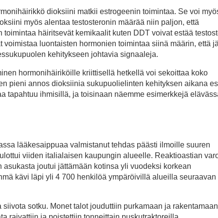
onihäirikkö dioksiini matkii estrogeenin toimintaa. Se voi myö
ksiini myös alentaa testosteronin määrää niin paljon, että
n toimintaa häiritsevät kemikaalit kuten DDT voivat estää testos
at voimistaa luontaisten hormonien toimintaa siinä määrin, että j
essukupuolen kehitykseen johtavia signaaleja.
inen hormonihäiriköille kriittisellä hetkellä voi sekoittaa koko
nen pieni annos dioksiinia sukupuolielinten kehityksen aikana est
amaa tapahtuu ihmisillä, ja toisinaan näemme esimerkkejä eläväss
ssa lääkesaippuaa valmistanut tehdas päästi ilmoille suuren
lottui viiden italialaisen kaupungin alueelle. Reaktioastian varov
n asukasta joutui jättämään kotinsa yli vuodeksi korkean
mä kävi läpi yli 4 700 henkilöä ympäröivillä alueilla seuraavan
tta siivota sotku. Monet talot jouduttiin purkamaan ja rakentamaan
aivattiin ja poistettiin tonneittain puskutraktoreilla.