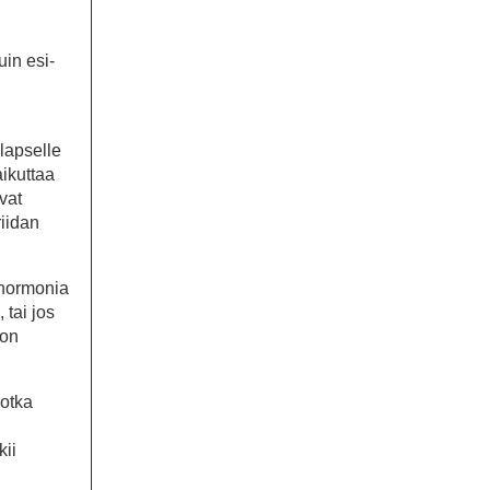
uin esi-
lapselle
aikuttaa
vat
riidan
a hormonia
 tai jos
 on
jotka
kii