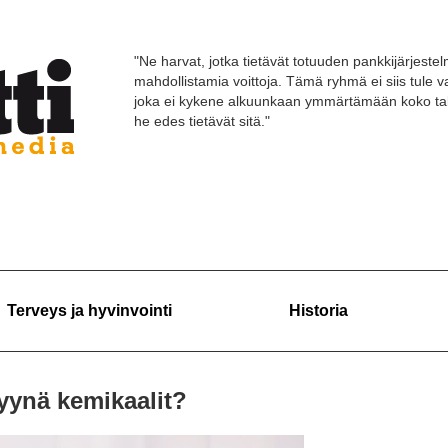
"Ne harvat, jotka tietävät totuuden pankkijärjestelm
mahdollistamia voittoja. Tämä ryhmä ei siis tule
joka ei kykene alkuunkaan ymmärtämään koko tal
he edes tietävät sitä."
Terveys ja hyvinvointi
Historia
yynä kemikaalit?