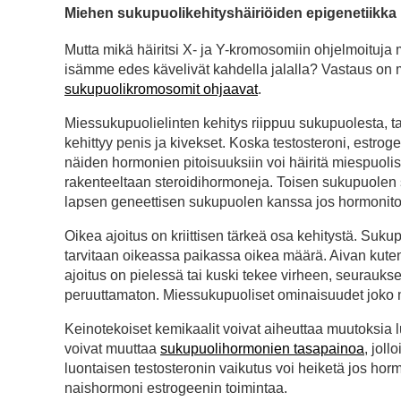
Miehen sukupuolikehityshäiriöiden epigenetiikka
Mutta mikä häiritsi X- ja Y-kromosomiin ohjelmoituja
isämme edes kävelivät kahdella jalalla? Vastaus on 
sukupuolikromosomit ohjaavat
.
Miessukupuolielinten kehitys riippuu sukupuolesta, ta
kehittyy penis ja kivekset. Koska testosteroni, estro
näiden hormonien pitoisuuksiin voi häiritä miespuolis
rakenteeltaan steroidihormoneja. Toisen sukupuolen s
lapsen geneettisen sukupuolen kanssa jos hormonitoim
Oikea ajoitus on kriittisen tärkeä osa kehitystä. Sukup
tarvitaan oikeassa paikassa oikea määrä. Aivan kuten j
ajoitus on pielessä tai kuski tekee virheen, seurau
peruuttamaton. Miessukupuoliset ominaisuudet joko 
Keinotekoiset kemikaalit voivat aiheuttaa muutoksia l
voivat muuttaa
sukupuolihormonien tasapainoa
, jol
luontaisen testosteronin vaikutus voi heiketä jos hormo
naishormoni estrogeenin toimintaa.