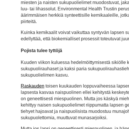
miesten ja naisten sukupuolielimet muodostuvat, jak
luu- tai lihassolut. Environmental Health Trustin per
äärimmäisen herkkiä synteettisille kemikaaleille, jotka
piirteitä.
Kuinka kemikaalit voivat vaikuttaa syntyvän lapsen s
edellyttää, että biokemialliset prosessit toteutuvat juuri
Pojista tulee tyttöjä
Kuuden viikon kuluessa hedelmöittymisestä sikiölle ke
sukupuolirauhaset ja kaksi paria sukupuolirauhastieh
sukupuolielimen kasvu.
Raskauden
toisen kuukauden loppuvaiheessa lapsen su
lapsesta kasvaa naispuolinen ellei kehitystä keskeyte
on geneettisesti miespuolinen. Mutta jos käskyä mieh
kehittyy naisen sukupuolielimet riippumatta lapsen ge
tiehyet hajoavat ja naispuolisista muodostuu munajoh
sukupuolettomia, muuttuvat munasarjoiksi.
Mutta jos lapsi on geneettisesti miespuolinen, ja hän