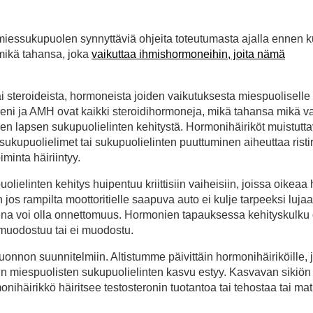
 miessukupuolen synnyttäviä ohjeita toteutumasta ajalla ennen k
mikä tahansa, joka
vaikuttaa ihmishormoneihin, joita nämä
i steroideista, hormoneista joiden vaikutuksesta miespuoliselle 
geeni ja AMH ovat kaikki steroidihormoneja, mikä tahansa mikä v
en lapsen sukupuolielinten kehitystä. Hormonihäiriköt muistutta
ukupuolielimet tai sukupuolielinten puuttuminen aiheuttaa risti
inta häiriintyy.
uolielinten kehitys huipentuu kriittisiin vaiheisiin, joissa oikea
os rampilta moottoritielle saapuva auto ei kulje tarpeeksi lujaa,
ksena voi olla onnettomuus. Hormonien tapauksessa kehityskulku
muodostuu tai ei muodostu.
uonnon suunnitelmiin. Altistumme päivittäin hormonihäiriköille, 
loin miespuolisten sukupuolielinten kasvu estyy. Kasvavan sikiön
nihäirikkö häiritsee testosteronin tuotantoa tai tehostaa tai mat