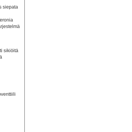
s siepata
teronia
ärjestelmä
i sikiöitä
ä
enttiili