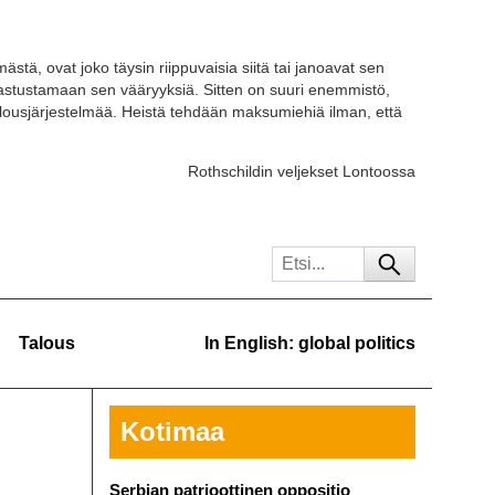
ästä, ovat joko täysin riippuvaisia siitä tai janoavat sen
 vastustamaan sen vääryyksiä. Sitten on suuri enemmistö,
ousjärjestelmää. Heistä tehdään maksumiehiä ilman, että
Rothschildin veljekset Lontoossa
Talous
In English: global politics
Kotimaa
Serbian patrioottinen oppositio