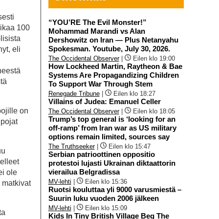
sesti
“YOU’RE The Evil Monster!”
oikaa 100
Mohammad Marandi vs Alan
isista
Dershowitz on Iran — Plus Netanyahu
Spokesman. Youtube, July 30, 2026.
yt, eli
The Occidental Observer
|
Eilen klo 19:00
How Lockheed Martin, Raytheon & Bae
neestä
Systems Are Propagandizing Children
tä
To Support War Through Stem
Renegade Tribune
|
Eilen klo 18:27
Villains of Judea: Emanuel Celler
ojille on
The Occidental Observer
|
Eilen klo 18:05
Trump’s top general is ‘looking for an
 pojat
off-ramp’ from Iran war as US military
options remain limited, sources say
The Truthseeker
|
Eilen klo 15:47
uu
Serbian patrioottinen oppositio
elleet
protestoi lujasti Ukrainan diktaattorin
vierailua Belgradissa
i ole
MV-lehti
|
Eilen klo 15:36
a matkivat
Ruotsi kouluttaa yli 9000 varusmiestä –
Suurin luku vuoden 2006 jälkeen
MV-lehti
|
Eilen klo 15:09
ta
Kids In Tiny British Village Beg The