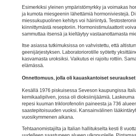
Esimerkiksi yleinen ympäristömyrkky ja voimakas horm
ja kumota miesgeenin lähettämiä hormoniviestejä. Dio
miessukupuolinen kehitys voi häiriintyä. Testosteroni
kiinnittymästä reseptoriin. Hormonistimulaattorit voiv
sammuttaa itsensä ja kieltäytyy vastaanottamasta mi
Itse asiassa tutkimuksissa on vahvistettu, että altistum
geenijärjestyksen. Laboratoriorotille syötetty yksittäi
kasvamasta uroksiksi. Vaikutus ei rajoitu rottiin. S
elämässä.
Onnettomuus, jolla oli kauaskantoiset seuraukset
Kesällä 1976 piskuisessa Seveson kaupungissa Italia
kemikaalipilven, jossa oli dioksiinijäämiä. Laskeuma u
repesi kuuman triklorofenolin paineesta ja 736 aluee
saastepitoisuuden vuoksi. Kansainvälinen lääkintäryh
vuosikymmenen aikana.
Tehtaanomistajilta ja Italian hallitukselta kesti 8 vuo
uudelleen saastuneen alueen ulkopuolelle. Pintamaata r