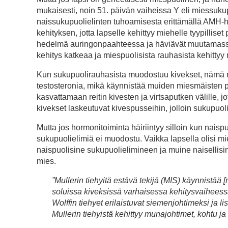
mukaisesti, noin 51. päivän vaiheissa Y eli miessuku
naissukupuolielinten tuhoamisesta erittämällä AMH-h
kehityksen, jotta lapselle kehittyy miehelle tyypillise
hedelmä auringonpaahteessa ja häviävät muutamassa 
kehitys katkeaa ja miespuolisista rauhasista kehittyy
Kun sukupuolirauhasista muodostuu kivekset, nämä 
testosteronia, mikä käynnistää muiden miesmäisten pii
kasvattamaan reitin kivesten ja virtsaputken välille
kivekset laskeutuvat kivespusseihin, jolloin sukupuoli
Mutta jos hormonitoiminta häiriintyy silloin kun nais
sukupuolielimiä ei muodostu. Vaikka lapsella olisi m
naispuolisine sukupuolielimineen ja muine naisellis
mies.
”Mullerin tiehyitä estävä tekijä (MIS) käynnistää
soluissa kiveksissä varhaisessa kehitysvaiheessa.
Wolffin tiehyet erilaistuvat siemenjohtimeksi ja li
Mullerin tiehyistä kehittyy munajohtimet, kohtu ja