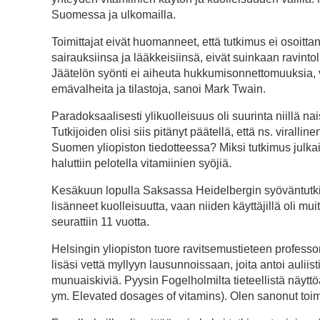
Suomessa ja ulkomailla.
Toimittajat eivät huomanneet, että tutkimus ei osoittan
sairauksiinsa ja lääkkeisiinsä, eivät suinkaan ravintol
Jäätelön syönti ei aiheuta hukkumisonnettomuuksia,
emävalheita ja tilastoja, sanoi Mark Twain.
Paradoksaalisesti ylikuolleisuus oli suurinta niillä nai
Tutkijoiden olisi siis pitänyt päätellä, että ns. virall
Suomen yliopiston tiedotteessa? Miksi tutkimus julka
haluttiin pelotella vitamiinien syöjiä.
Kesäkuun lopulla Saksassa Heidelbergin syöväntutkim
lisänneet kuolleisuutta, vaan niiden käyttäjillä oli mu
seurattiin 11 vuotta.
Helsingin yliopiston tuore ravitsemustieteen profes
lisäsi vettä myllyyn lausunnoissaan, joita antoi auliis
munuaiskiviä. Pyysin Fogelholmilta tieteellistä näyttö
ym. Elevated dosages of vitamins). Olen sanonut toimitt