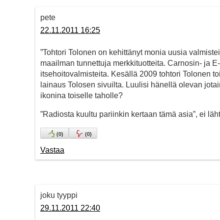
pete
22.11.2011 16:25
”Tohtori Tolonen on kehittänyt monia uusia valmiste
maailman tunnettuja merkkituotteita. Carnosin- j
itsehoitovalmisteita. Kesällä 2009 tohtori Tolonen
lainaus Tolosen sivuilta. Luulisi hänellä olevan jota
ikonina toiselle taholle?
”Radiosta kuultu pariinkin kertaan tämä asia”, ei l
(
0
)
(
0
)
Vastaa
joku tyyppi
29.11.2011 22:40