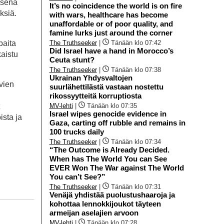
ksena
It’s no coincidence the world is on fire
ksiä.
with wars, healthcare has become
unaffordable or of poor quality, and
famine lurks just around the corner
The Truthseeker
|
Tänään klo 07:42
paita
Did Israel have a hand in Morocco’s
kaistu
Ceuta stunt?
The Truthseeker
|
Tänään klo 07:38
Ukrainan Yhdysvaltojen
yvien
suurlähettilästä vastaan nostettu
rikossyytteitä korruptiosta
MV-lehti
|
Tänään klo 07:35
Israel wipes genocide evidence in
ista ja
Gaza, carting off rubble and remains in
100 trucks daily
The Truthseeker
|
Tänään klo 07:34
“The Outcome is Already Decided.
When has The World You can See
EVER Won The War against The World
You can’t See?”
The Truthseeker
|
Tänään klo 07:31
Venäjä yhdistää puolustushaaroja ja
kohottaa lennokkijoukot täyteen
armeijan aselajien arvoon
MV-lehti
|
Tänään klo 07:28