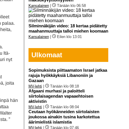
Kansalainen
|
Tänään klo 06:58
lleet
n palaa.
Silminnäkijän video: 18 kertaa pidätetty
heita,
maahanmuuttaja talloi miehen koomaan
Kansalainen
|
Eilen klo 13:01
a.
u Itä-
Ulkomaat
ri nyt
Sopimuksista piittaamaton Israel jatkaa
rajuja hyökkäyksiä Libanoniin ja
t
Gazaan
ä, joita
MV-lehti
|
Tänään klo 08:18
Afgaani murhasi ja paloitteli
siirtolaisagendan vapaaehtoisen
iinpä hän
aktivistin
uttaa
MV-lehti
|
Tänään klo 08:04
Ceutaan hyökänneiden siirtolaisten
Walter
joukossa ainakin tusina karkotettua
sta. ”
äärimielistä islamistia
MV-lehti
|
Tänään klo 07:46