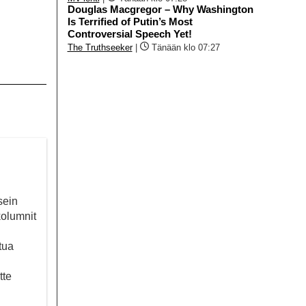
Douglas Macgregor – Why Washington
Is Terrified of Putin’s Most
Controversial Speech Yet!
The Truthseeker
|
Tänään klo 07:27
sein
kolumnit
tua
tte