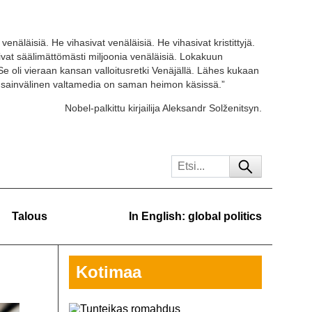
venäläisiä. He vihasivat venäläisiä. He vihasivat kristittyjä.
tivat säälimättömästi miljoonia venäläisiä. Lokakuun
Se oli vieraan kansan valloitusretki Venäjällä. Lähes kukaan
ansainvälinen valtamedia on saman heimon käsissä.”
Nobel-palkittu kirjailija Aleksandr Solženitsyn.
Talous
In English: global politics
Kotimaa