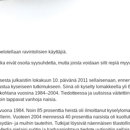
lotellaan ravintolisien käyttäjiä.
ka eivät osoita syysuhdetta, mutta joista voidaan silti repiä myy
sesta julkaistiin lokakuun 10. päivänä 2011 sellaisenaan, enne
tutustua kyseiseen tutkimukseen. Siinä oli kyselty lomakkeella yli 
kohtana vuosina 1984–2004. Tiedotteessa ja uutisissa väitettiin,
oin tappavat vanhoja naisia.
vuona 1984. Noin 85 prosenttia heistä oli ilmoittanut kyselylom
lerin. Vuoteen 2004 mennessä 40 prosenttia naisista oli kuollut
ydän- ja muihin tauteihin. Tutkijat löysivät näennäisen tilastoll
Media nielaisi syötin ja harhaanjohtava tiedote uutisoitiin sella