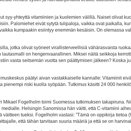
ut syy-yhteyttä vitamiinien ja kuolemien välillä. Naiset olivat kuo
isiin. Palomiehet eivät sytytä tulipaloja, vaikka ovat paikalla, ku
 vaikka kumpaakin esiintyy enemmän kesäisin. On olemassa val
silla, jotka olivat syöneet virallisterveellisiä vähärasvaista ruoka
inen lautasmalli on hengenvaarallinen. Miksei näitä seikkoja kerrott
istiin vasta seitsemän vuotta sen päättymisen jälkeen? Koska juu
uskeskus päätyi aivan vastakkaiselle kannalle: Vitamiinit eivä
ita pienempi riski kuolla syöpään. Tutkimus käsitti 24 000 henkilö
sori Mikael Fogelholm toimi Suomessa tutkimuksen takapiruna. N
ti medialle. Helsingin Sanomissa hän väitti, että C-vitamiini aihe
ä väitteen tueksi. Fogelholm vastasi: ”Tämä on oppikirja tietoa (
ajalle, että tähän tarvitaan suuria määriä ja että se on harvinai