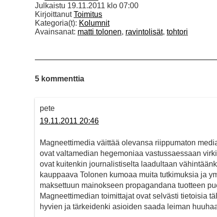
Julkaistu
19.11.2011 klo 07:00
Kirjoittanut
Toimitus
Kategoria(t):
Kolumnit
Avainsanat:
matti tolonen
,
ravintolisät
,
tohtori
5 kommenttia
pete
19.11.2011 20:46
Magneettimedia väittää olevansa riippumaton media. 
ovat valtamedian hegemoniaa vastussaessaan virkistäv
ovat kuitenkin journalistiselta laadultaan vähintäänk
kauppaava Tolonen kumoaa muita tutkimuksia ja ymmä
maksettuun mainokseen propagandana tuotteen puole
Magneettimedian toimittajat ovat selvästi tietoisia t
hyvien ja tärkeidenki asioiden saada leiman huuhaan