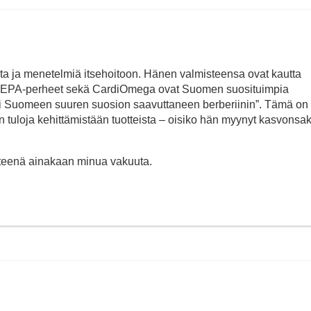
ita ja menetelmiä itsehoitoon. Hänen valmisteensa ovat kautta
a E-EPA-perheet sekä CardiOmega ovat Suomen suosituimpia
 toi Suomeen suuren suosion saavuttaneen berberiinin”. Tämä on
in tuloja kehittämistään tuotteista – oisiko hän myynyt kasvonsa
ähteenä ainakaan minua vakuuta.