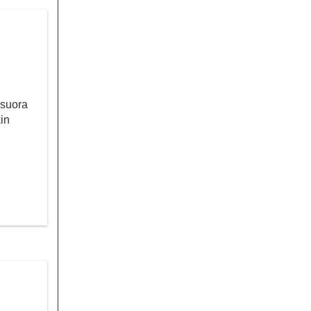
 suora
kin