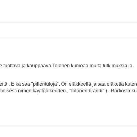
itse tuottava ja kauppaava Tolonen kumoaa muita tutkimuksia ja
tä . Eikä saa "pillerituloja". On eläkkeellä ja saa eläkettä kuten
lmeisesti nimen käyttöoikeuden , "tolonen brändi" ) . Radiosta ku