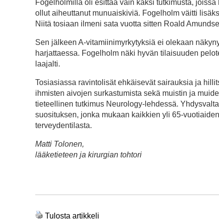
Fogelholmilla oli esittää vain kaksi tutkimusta, jo
ollut aiheuttanut munuaiskiviä. Fogelholm väitti lisä
Niitä tosiaan ilmeni sata vuotta sitten Roald Amunds
Sen jälkeen A-vitamiinimyrkytyksiä ei olekaan näky
harjattaessa. Fogelholm näki hyvän tilaisuuden pelotell
laajalti.
Tosiasiassa ravintolisät ehkäisevät sairauksia ja hill
ihmisten aivojen surkastumista sekä muistin ja muiden
tieteellinen tutkimus Neurology-lehdessä. Yhdysvalta
suosituksen, jonka mukaan kaikkien yli 65-vuotiaiden 
terveydentilasta.
Matti Tolonen,
lääketieteen ja kirurgian tohtori
Tulosta artikkeli