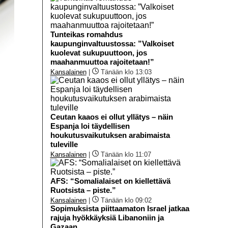
Tunteikas romahdus
kaupunginvaltuustossa: ”Valkoiset
kuolevat sukupuuttoon, jos
maahanmuuttoa rajoitetaan!”
Kansalainen
|
Tänään klo 13:03
Ceutan kaaos ei ollut yllätys – näin
Espanja loi täydellisen
houkutusvaikutuksen arabimaista
tuleville
Kansalainen
|
Tänään klo 11:07
AFS: “Somalialaiset on kiellettävä
Ruotsista – piste.”
Kansalainen
|
Tänään klo 09:02
Sopimuksista piittaamaton Israel jatkaa
rajuja hyökkäyksiä Libanoniin ja
Gazaan