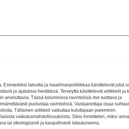
Esimerkiksi taloutta ja maailmanpolitiikkaa käsittelevät jutut u
iä ja ajatuksia herättäviä. Terveyttä käsittelevät artikkelit ja 
in arveluttavia. Tässä kolumnissa ravintolisiä itse tuottava ja
rrettävästi puolustaa ravintolisiä. Vastaanottaja osaa suhtau
sta. Tällainen artikkeli vaikuttaa kuluttajaan paremmin.
ällaisista vaikutusmahdollisuuksista. Siksi ihmettelen, miksi anna
a tai ideologisesti ja kaupallisesti latautuneena.