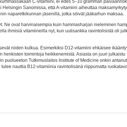
issa kummassakaan C-vitamiini, ei edes 5–10 gramman päiväanno
ksi Helsingin Sanomissa, että A-vitamiini aiheuttaa maksamyrkyty
enin naparetkikunnan jäsenillä, jotka söivät jääkarhun maksaa.
nyt. Ne ovat harvinaisempia kuin hammasharjan nieleminen ham
a ihmisiä vitamiineilla nyt, kun uutisankka ravintolisistä oli jul
itsevät niiden kulkua. Esimerkiksi D12-vitamiini ehkäisee ikäänt
 henkisten toimintoja heikkenemistä. Asiasta on juuri julkaistu
in puolueeton Tutkimuslaitos Institute of Medicine onkin antanut
tulee nauttia B12-vitamiinia ravintolisänä riippumatta ruokatavo