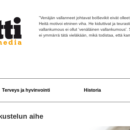
”Venäjän vallanneet johtavat bolševikit eivät olleet 
Heitä motivoi etninen viha. He kiduttivat ja teuras
vallankumous ei ollut 'venäläinen vallankumous'. 
ei ymmärrä tätä vieläkään, mikä todistaa, että k
Terveys ja hyvinvointi
Historia
kustelun aihe