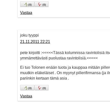
(
0
)
(
0
)
Vastaa
joku tyyppi
21.11.2011 22:21
pete kirjoitti :<<<<<Tässä kolumnissa ravintolisiä 
ymmärrettävästi puolustaa ravintolisiä.<<<<<
Ei tuo Tolonen enään tuota ja kauppaa mitään pillerei
muutkin eläkeläiset . On myynyt pillerifirmansa (ja i
pariinkin kertaan tämä asia .
(
0
)
(
0
)
Vastaa