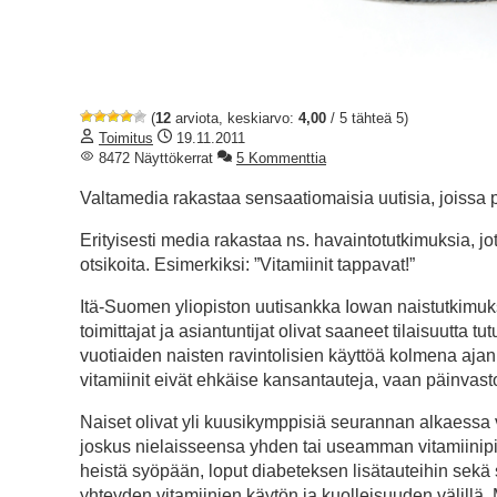
(
12
arviota, keskiarvo:
4,00
/ 5 tähteä 5)
Toimitus
19.11.2011
8472 Näyttökerrat
5 Kommenttia
Valtamedia rakastaa sensaatiomaisia uutisia, joissa pe
Erityisesti media rakastaa ns. havaintotutkimuksia, jot
otsikoita. Esimerkiksi: ”Vitamiinit tappavat!”
Itä-Suomen yliopiston uutisankka Iowan naistutkimuk
toimittajat ja asiantuntijat olivat saaneet tilaisuutta 
vuotiaiden naisten ravintolisien käyttöä kolmena ajan
vitamiinit eivät ehkäise kansantauteja, vaan päinvast
Naiset olivat yli kuusikymppisiä seurannan alkaessa 
joskus nielaisseensa yhden tai useamman vitamiinipil
heistä syöpään, loput diabeteksen lisätauteihin sekä s
yhteyden vitamiinien käytön ja kuolleisuuden välillä. 