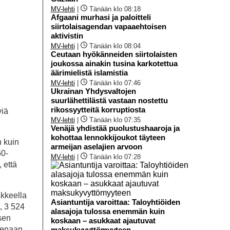
MV-lehti
|
Tänään klo 08:18
Afgaani murhasi ja paloitteli
siirtolaisagendan vapaaehtoisen
aktivistin
MV-lehti
|
Tänään klo 08:04
Ceutaan hyökänneiden siirtolaisten
joukossa ainakin tusina karkotettua
äärimielistä islamistia
MV-lehti
|
Tänään klo 07:46
Ukrainan Yhdysvaltojen
suurlähettilästä vastaan nostettu
rikossyytteitä korruptiosta
viä
MV-lehti
|
Tänään klo 07:35
Venäjä yhdistää puolustushaaroja ja
kohottaa lennokkijoukot täyteen
n kuin
armeijan aselajien arvoon
60-
MV-lehti
|
Tänään klo 07:28
 että
akkeella
Asiantuntija varoittaa: Taloyhtiöiden
, 3 524
alasajoja tulossa enemmän kuin
isen
koskaan – asukkaat ajautuvat
isenaan
maksukyvyttömyyteen