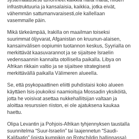
infrastruktuuria ja kansalaisia, kaikkia, jotka eivät,
vähemmän sattumanvaraisesti,ole kallellaan
vasemmalle päin.
Mikä tärkeämpää, Irakilla on maailman toiseksi
suurimmat öljyvarat, Afganistan on kruunun-alaisen,
kansainvälisen oopiumin tuotannon keskus, Syyrialla on
merkittävät kaasuvarannot ja se sijaitsee Israelin
vedensaannin kannalta otollisella paikalla. Libya on
Afrikan rikkain valtio ja se sijaitsee strategisesti
merkittävällä paikalla Välimeren alueella.
Se, että psykopaattinen eliitti puhdistaisi koko alueen
käyttäen Isis-joukoiksi naamioituja Mossadin yksiköitä,
jotta he voisivat asettaa nukkehallitsijan valtaan ja
aloittaa resurssien riiston, ei ole ajatuksena kaukaa
haettu.
Olipa Levantin ja Pohjois-Afrikan tyhjennyksen taustalla
suunnitelma “Suur-Israelin” tai laajennetun “Saudi-
Kalifaatin” (joista kumpikin on Rotschildin hallinnassa)