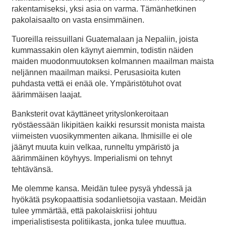
rakentamiseksi, yksi asia on varma. Tämänhetkinen
pakolaisaalto on vasta ensimmäinen.
Tuoreilla reissuillani Guatemalaan ja Nepaliin, joista
kummassakin olen käynyt aiemmin, todistin näiden
maiden muodonmuutoksen kolmannen maailman maista
neljännen maailman maiksi. Perusasioita kuten
puhdasta vettä ei enää ole. Ympäristötuhot ovat
äärimmäisen laajat.
Banksterit ovat käyttäneet yrityslonkeroitaan
ryöstäessään likipitäen kaikki resurssit monista maista
viimeisten vuosikymmenten aikana. Ihmisille ei ole
jäänyt muuta kuin velkaa, runneltu ympäristö ja
äärimmäinen köyhyys. Imperialismi on tehnyt
tehtävänsä.
Me olemme kansa. Meidän tulee pysyä yhdessä ja
hyökätä psykopaattisia sodanlietsojia vastaan. Meidän
tulee ymmärtää, että pakolaiskriisi johtuu
imperialistisesta politiikasta, jonka tulee muuttua.