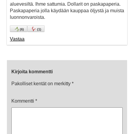
aluevesiltä. Ihme sattumia. Dollarit on paskapaperia.
Paskapaperia jolla käydään kauppaa öljystä ja muista
luonnonvaroista.
(
6
)
(
1
)
Vastaa
Kirjoita kommentti
Pakolliset kentät on merkitty
*
Kommentti
*