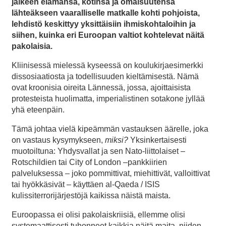
jälkeen elämänsä, kotinsa ja omaisuutensa
lähteäkseen vaaralliselle matkalle kohti pohjoista,
lehdistö keskittyy yksittäisiin ihmiskohtaloihin ja
siihen, kuinka eri Euroopan valtiot kohtelevat näitä
pakolaisia.
Kliinisessä mielessä kyseessä on koulukirjaesimerkki
dissosiaatiosta ja todellisuuden kieltämisestä. Nämä
ovat kroonisia oireita Lännessä, jossa, ajoittaisista
protesteista huolimatta, imperialistinen sotakone jyllää
yhä eteenpäin.
Tämä johtaa vielä kipeämmän vastauksen äärelle, joka
on vastaus kysymykseen,
miksi?
Yksinkertaisesti
muotoiltuna: Yhdysvallat ja sen Nato-liittolaiset –
Rotschildien tai City of London –pankkiirien
palveluksessa – joko pommittivat, miehittivät, valloittivat
tai hyökkäsivät – käyttäen al-Qaeda / ISIS
kulissiterrorijärjestöjä kaikissa näistä maista.
Euroopassa ei olisi pakolaiskriisiä, ellemme olisi
systemaattisesti tuhonneet kaikkia näitä maita, niiden