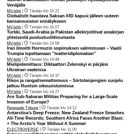
Venäjälle
MV-lehti
|
Tänään klo 15:22
Globalistit haastava Saksan AfD kapusi jälleen uuteen
kansansuosion ennätykseen
MV-lehti
|
Tänään klo 15:07
Turkki, Saudi-Arabia ja Pakistan allekirjoittivat asiakirjan
yhteisestä puolustusliittoumasta
MV-lehti
|
Tänään klo 14:59
Iran ilmoitti Hormuzin sopimuksen valmistuvan – Vaatii
Trumpia lopettamaan ”teatteridiplomatian”
MV-lehti
|
Tänään klo 14:49
Mielipidemittaus: Diktaattori Zelenskyi ei pärjäisi
Ukrainan vaaleissa
MV-lehti
|
Tänään klo 14:37
Rikos ja rangaitsemattomuus – Siirtolaisjengien suojelu
jatkuu Ruotsin oikeusistuimissa
MV-lehti
|
Tänään klo 14:27
Are Sub-Saharan Militias Preparing for a Large-Scale
Invasion of Europe?
Renegade Tribune
|
Tänään klo 14:12
Antarctica’s Deep Freeze; New Zealand Freeze Smashes
All-Time Records; Southern Africa Faces Another Blast;
+ The Arctic’s Year Without A Summer
ELECTROVERSE
|
Tänään klo 11:00