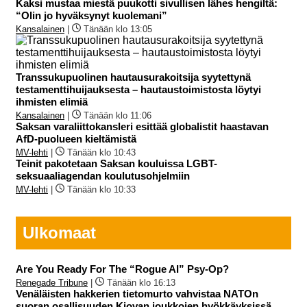
Kaksi mustaa miestä puukotti sivullisen lähes hengiltä:
“Olin jo hyväksynyt kuolemani”
Kansalainen
|
Tänään klo 13:05
Transsukupuolinen hautausurakoitsija syytettynä
testamenttihuijauksesta – hautaustoimistosta löytyi
ihmisten elimiä
Kansalainen
|
Tänään klo 11:06
Saksan varaliittokansleri esittää globalistit haastavan
AfD-puolueen kieltämistä
MV-lehti
|
Tänään klo 10:43
Teinit pakotetaan Saksan kouluissa LGBT-
seksuaaliagendan koulutusohjelmiin
MV-lehti
|
Tänään klo 10:33
Ulkomaat
Are You Ready For The “Rogue AI” Psy-Op?
Renegade Tribune
|
Tänään klo 16:13
Venäläisten hakkerien tietomurto vahvistaa NATOn
suoran osallisuuden Kiovan joukkojen hyökkäyksissä