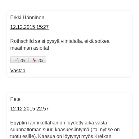
Erkki Hänninen
12.12.2015 15:27
Rothschild saisi pysyä viinialalla, eikä sotkea
maailman asioita!
(
6
)
(
2
)
Vastaa
Pete
12.12.2015 22:57
Egyptin rannikoltahan on löydetty aika vasta
suunnattoman suuri kaasuesiintymä ( tai nyt se on
tuotu esille). Kaasua on löytynyt myös Kreikan