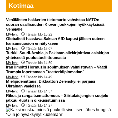
Kotimaa
Venäläisten hakkerien tietomurto vahvistaa NATOn
suoran osallisuuden Kiovan joukkojen hyökkäyksissä
Venäjälle
MV-lehti
|
Tänään klo 15:22
Globalistit haastava Saksan AfD kapusi jälleen uuteen
kansansuosion ennätykseen
MV-lehti
|
Tänään klo 15:07
Turkki, Saudi-Arabia ja Pakistan allekirjoittivat asiakirjan
yhteisestä puolustusliittoumasta
MV-lehti
|
Tänään klo 14:59
Iran ilmoitti Hormuzin sopimuksen valmistuvan – Vaatii
Trumpia lopettamaan ”teatteridiplomatian”
MV-lehti
|
Tänään klo 14:49
Mielipidemittaus: Diktaattori Zelenskyi ei pärjäisi
Ukrainan vaaleissa
MV-lehti
|
Tänään klo 14:37
Rikos ja rangaitsemattomuus – Siirtolaisjengien suojelu
jatkuu Ruotsin oikeusistuimissa
MV-lehti
|
Tänään klo 14:27