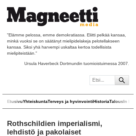
"Elämme pelossa, emme demokratiassa. Eliitti pelkää kansaa,
minkä vuoksi se on säätänyt mielipidelakeja pelotellakseen
kansaa. Siksi yhä harvempi uskaltaa kertoa todellisista
mielipiteistään."
Ursula Haverbeck Dortmundin tuomioistuimessa 2007.
Etusivu
Yhteiskunta
Terveys ja hyvinvointi
Historia
Talous
In Eng
Rothschildien imperialismi,
lehdistö ja pakolaiset