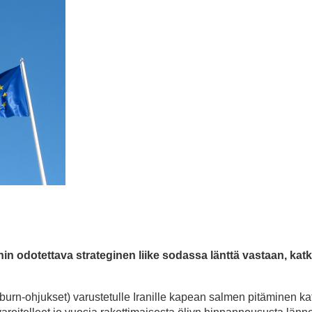
n odotettava strateginen liike sodassa länttä vastaan, kat
urn-ohjukset) varustetulle Iranille kapean salmen pitäminen ka