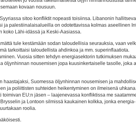
 varoitelleet jo vuosia rakettimaisesta öljyn hinnannoususta län
paisemaan kovaan nousuun.
Syyriassa sitoo konfliktit nopeasti toisiinsa. Libanonin hallitsev
ksi ja palestiinalaisalueilla on odotettavissa kolmas aseellinen Int
koko Lähi-idässä ja Keski-Aasiassa.
tämättä tule kestämään sodan taloudellisia seurauksia, vaan vel
tarkoittaisi taloudellista ahdinkoa ja mm. superinflaatiota.
uminen. Vuosia sitten tehdyn energiasektorin tutkimuksen muka
a öljynhinnan nousemisen jopa kuusinkertaiselle tasolle, joka a
n haastajaksi, Suomessa öljynhinnan nousemisen ja mahdollis
inen ja poliittisten suhteiden heikentyminen on ilmeisenä uhkan
ti toimivan EU:n jäsen – laajenevassa konfliktissa me saatamm
n Brysselin ja Lontoon silmissä kaukainen kolkka, jonka energia-
suurtakaan roolia.
köisesti.