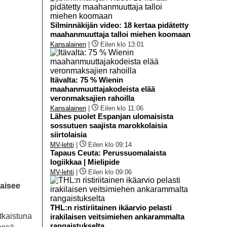
Silminnäkijän video: 18 kertaa pidätetty
maahanmuuttaja talloi miehen koomaan
Kansalainen
|
Eilen klo 13:01
Itävalta: 75 % Wienin
maahanmuuttajakodeista elää
veronmaksajien rahoilla
Kansalainen
|
Eilen klo 11:06
Lähes puolet Espanjan ulomaisista
sossutuen saajista marokkolaisia
siirtolaisia
MV-lehti
|
Eilen klo 09:14
Tapaus Ceuta: Perussuomalaista
logiikkaa | Mielipide
MV-lehti
|
Eilen klo 09:06
kaisee
THL:n ristiriitainen ikäarvio pelasti
tkaistuna
irakilaisen veitsimiehen ankarammalta
rangaistukselta