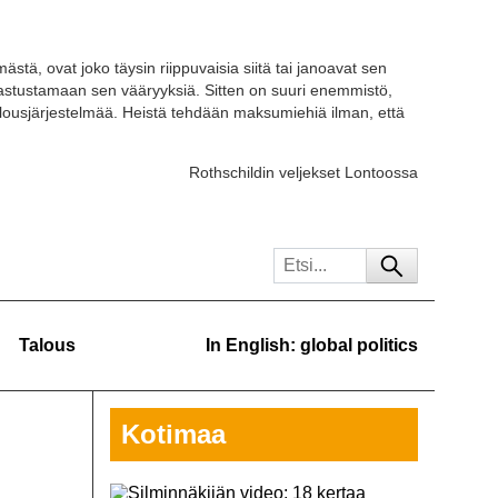
ästä, ovat joko täysin riippuvaisia siitä tai janoavat sen
 vastustamaan sen vääryyksiä. Sitten on suuri enemmistö,
ousjärjestelmää. Heistä tehdään maksumiehiä ilman, että
Rothschildin veljekset Lontoossa
Talous
In English: global politics
Kotimaa