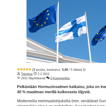
(
3
arviota, keskiarvo:
5,00
/ 5 tähteä 5)
Toimitus
2.2.2012
2431 Näyttökerrat
0 Kommenttia
Pelkästään Hormuzinsalmen katkaisu, joka on Irani
40 % maailman merillä kulkevasta öljystä.
Moderneilla merimaaliohjuksilla (mm. venäläiset Sunb