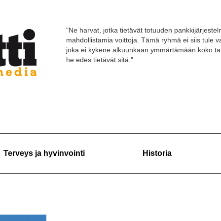
"Ne harvat, jotka tietävät totuuden pankkijärjestelm
mahdollistamia voittoja. Tämä ryhmä ei siis tule
joka ei kykene alkuunkaan ymmärtämään koko tal
he edes tietävät sitä."
Terveys ja hyvinvointi
Historia