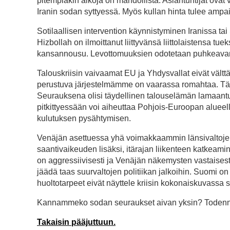
pitempiäkin aikoja on mahdollista. Asiantuntijat ovat
Iranin sodan syttyessä. Myös kullan hinta tulee am
Sotilaallisen intervention käynnistyminen Iranissa tai 
Hizbollah on ilmoittanut liittyvänsä liittolaistensa tue
kansannousu. Levottomuuksien odotetaan puhkeavan 
Talouskriisin vaivaamat EU ja Yhdysvallat eivät vält
perustuva järjestelmämme on vaarassa romahtaa. Tämä 
Seurauksena olisi täydellinen talouselämän lamaant
pitkittyessään voi aiheuttaa Pohjois-Euroopan alueell
kulutuksen pysähtymisen.
Venäjän asettuessa yhä voimakkaammin länsivaltoje
saantivaikeuden lisäksi, itärajan liikenteen katkeam
on aggressiivisesti ja Venäjän näkemysten vastaises
jäädä taas suurvaltojen politiikan jalkoihin. Suomi o
huoltotarpeet eivät näyttele kriisin kokonaiskuvassa 
Kannammeko sodan seuraukset aivan yksin? Todennä
Takaisin pääjuttuun.