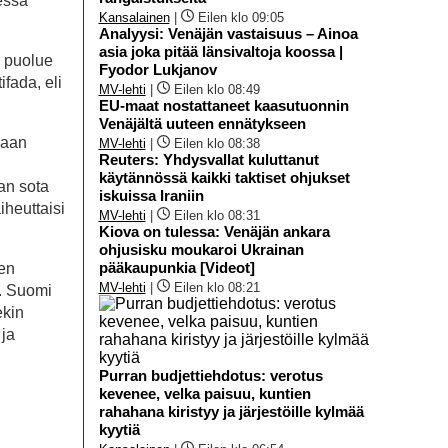
nessä
Kansalainen
|
Eilen klo 09:05
Analyysi: Venäjän vastaisuus – Ainoa
asia joka pitää länsivaltoja koossa |
a puolue
Fyodor Lukjanov
ifada, eli
MV-lehti
|
Eilen klo 08:49
EU-maat nostattaneet kaasutuonnin
Venäjältä uuteen ennätykseen
kaan
MV-lehti
|
Eilen klo 08:38
Reuters: Yhdysvallat kuluttanut
käytännössä kaikki taktiset ohjukset
an sota
iskuissa Iraniin
iheuttaisi
MV-lehti
|
Eilen klo 08:31
Kiova on tulessa: Venäjän ankara
ohjusisku moukaroi Ukrainan
pääkaupunkia [Videot]
en
MV-lehti
|
Eilen klo 08:21
a. Suomi
ekin
 ja
Purran budjettiehdotus: verotus
kevenee, velka paisuu, kuntien
rahahana kiristyy ja järjestöille kylmää
kyytiä