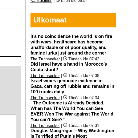
Kansalainen
|
Eilen klo 06:54
Ulkomaat
It’s no coincidence the world is on fire
with wars, healthcare has become
unaffordable or of poor quality, and
famine lurks just around the corner
The Truthseeker
|
Tänään klo 07:42
Did Israel have a hand in Morocco’s
Ceuta stunt?
The Truthseeker
|
Tänään klo 07:38
Israel wipes genocide evidence in
Gaza, carting off rubble and remains in
100 trucks daily
The Truthseeker
|
Tänään klo 07:34
“The Outcome is Already Decided.
When has The World You can See
EVER Won The War against The World
You can’t See?”
The Truthseeker
|
Tänään klo 07:31
Douglas Macgregor – Why Washington
Is Terrified of Putin’s Most