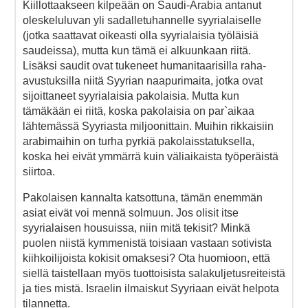
Kiillottaakseen kilpeään on Saudi-Arabia antanut
oleskeluluvan yli sadalletuhannelle syyrialaiselle
(jotka saattavat oikeasti olla syyrialaisia työläisiä
saudeissa), mutta kun tämä ei alkuunkaan riitä.
Lisäksi saudit ovat tukeneet humanitaarisilla raha-
avustuksilla niitä Syyrian naapurimaita, jotka ovat
sijoittaneet syyrialaisia pakolaisia. Mutta kun
tämäkään ei riitä, koska pakolaisia on par`aikaa
lähtemässä Syyriasta miljoonittain. Muihin rikkaisiin
arabimaihin on turha pyrkiä pakolaisstatuksella,
koska hei eivät ymmärrä kuin väliaikaista työperäistä
siirtoa.
Pakolaisen kannalta katsottuna, tämän enemmän
asiat eivät voi mennä solmuun. Jos olisit itse
syyrialaisen housuissa, niin mitä tekisit? Minkä
puolen niistä kymmenistä toisiaan vastaan sotivista
kiihkoilijoista kokisit omaksesi? Ota huomioon, että
siellä taistellaan myös tuottoisista salakuljetusreiteistä
ja ties mistä. Israelin ilmaiskut Syyriaan eivät helpota
tilannetta.