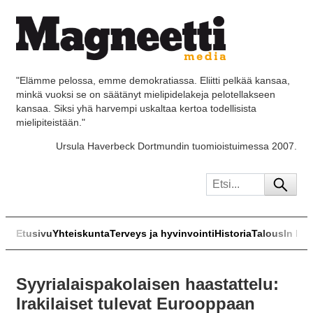
"Elämme pelossa, emme demokratiassa. Eliitti pelkää kansaa,
minkä vuoksi se on säätänyt mielipidelakeja pelotellakseen
kansaa. Siksi yhä harvempi uskaltaa kertoa todellisista
mielipiteistään."
Ursula Haverbeck Dortmundin tuomioistuimessa 2007.
Etusivu
Yhteiskunta
Terveys ja hyvinvointi
Historia
Talous
In Eng
Syyrialaispakolaisen haastattelu:
Irakilaiset tulevat Eurooppaan