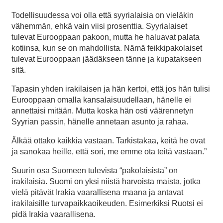
Todellisuudessa voi olla että syyrialaisia on vieläkin
vähemmän, ehkä vain viisi prosenttia. Syyrialaiset
tulevat Eurooppaan pakoon, mutta he haluavat palata
kotiinsa, kun se on mahdollista. Nämä feikkipakolaiset
tulevat Eurooppaan jäädäkseen tänne ja kupatakseen
sitä.
Tapasin yhden irakilaisen ja hän kertoi, että jos hän tulisi
Eurooppaan omalla kansalaisuudellaan, hänelle ei
annettaisi mitään. Mutta koska hän osti väärennetyn
Syyrian passin, hänelle annetaan asunto ja rahaa.
Älkää ottako kaikkia vastaan. Tarkistakaa, keitä he ovat
ja sanokaa heille, että sori, me emme ota teitä vastaan.”
Suurin osa Suomeen tulevista “pakolaisista” on
irakilaisia. Suomi on yksi niistä harvoista maista, jotka
vielä pitävät Irakia vaarallisena maana ja antavat
irakilaisille turvapaikkaoikeuden. Esimerkiksi Ruotsi ei
pidä Irakia vaarallisena.