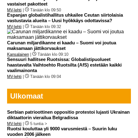
vastaiset pakotteet
MV-lehti
|
Tänään klo 09:50
Espanjan globalistihallitus uhkailee Ceutan siirtolaisia
vastustavia alueita – Uusi hyökkäys odottavissa?
MV-lehti
|
Tänään klo 09:32
Carunan miljardikanne ei kaadu – Suomi voi joutua
maksamaan jättikorvaukset
Kansalainen
|
Tänään klo 09:10
Sensuuri hallitsee Ruotsissa: Globalistipuolueet
haastavalta Vaihtoehto Ruotsilta (AfS) estetään kaikki
vaalimainonta
MV-lehti
|
Tänään klo 09:04
Ulkomaat
Serbian patrioottinen oppositio protestoi lujasti Ukrainan
diktaattorin vierailua Belgradissa
MV-lehti
|
5 tuntia >
Ruotsi kouluttaa yli 9000 varusmiestä – Suurin luku
vuoden 2006 jälkeen