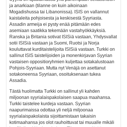
ja anarkiaan (tilanne on kuin aikoinaan
Mogadishussa tai Libanonissa). ISIS on vallannut
kaistaleita pohjoisesta ja keskisestä Syyriasta.
Assadin armeija ei pysty enää pitämään edes
asemiaan saatikka tekemään vastahyökkäyksiä.
Ranska ja Britania sotivat ISISiä vastaan, Yhdysvallat
sotii ISISiä vastaan ja Suomi, Ruotsi ja Norja
kouluttavat kurditaistelijoita ISISiä vastaan. Turkki on
sallinut ISIS taistelijoiden ja monenkirjavan Syyrian
vastaisen oppositioryhmien kuljettaa sotakalustoaan
Pohjois-Syyriaan. Mutta nyt Venäjä on asettanut
sotakoneensa Syyriaan, osoituksenaan tukea
Assadia.
Tästä huolimatta Turkki on sallinut yli kahden
miljoonan syyrialaispakolaisen saapua maahansa.
Turkki taistelee kurdeja vastaan. Syyrian
naapurimaissa odottaa yli neljä miljoonaa
syyrialaispakolaista sijoittamistaan takaisin
kotimaahansa jos olot rauhoittuvat tai muualle mikäli