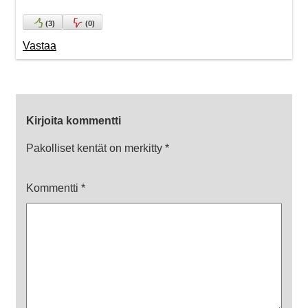
(
3
)
(
0
)
Vastaa
Kirjoita kommentti
Pakolliset kentät on merkitty
*
Kommentti
*