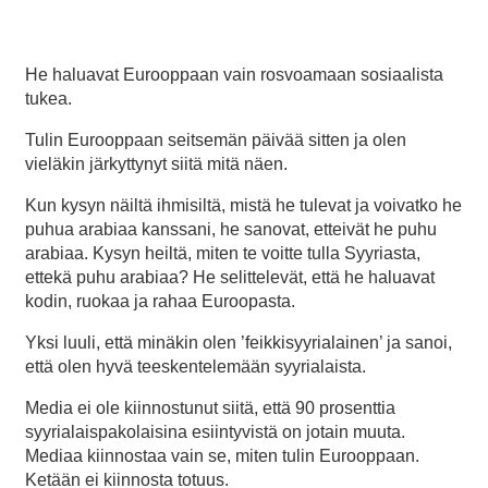
He haluavat Eurooppaan vain rosvoamaan sosiaalista
tukea.
Tulin Eurooppaan seitsemän päivää sitten ja olen
vieläkin järkyttynyt siitä mitä näen.
Kun kysyn näiltä ihmisiltä, mistä he tulevat ja voivatko he
puhua arabiaa kanssani, he sanovat, etteivät he puhu
arabiaa. Kysyn heiltä, miten te voitte tulla Syyriasta,
ettekä puhu arabiaa? He selittelevät, että he haluavat
kodin, ruokaa ja rahaa Euroopasta.
Yksi luuli, että minäkin olen ’feikkisyyrialainen’ ja sanoi,
että olen hyvä teeskentelemään syyrialaista.
Media ei ole kiinnostunut siitä, että 90 prosenttia
syyrialaispakolaisina esiintyvistä on jotain muuta.
Mediaa kiinnostaa vain se, miten tulin Eurooppaan.
Ketään ei kiinnosta totuus.