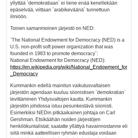
yllyttää `demokratiaan` ei liene enää kenellekään
epäselvää, viittaan `arabikeväänä` tunnettuun
ilmiöön.
Toinen samanmoinen järjestö on NED:
`The National Endowment for Democracy (NED) is a
U.S. non-profit soft power organization that was
founded in 1983 to promote democracy`:
National Endowment for Democracy (NED):
https://en.wikipedia.org/wiki/National_Endowment_for
_Democracy
Kummankin edellä mainitun vaikutusvaltaisen
järjestön agendaan kuuluu siionistisen `demokratian`
levittäminen Yhdysvaltojen kautta. Kummankin
järjestön johdossa istuu pesunkestävä siionisti.
Esimerkiksi NEDin pitkäaikainen johtaja on Carl
Gershman. Etsikäähän noiden järjestöjen
henkilökuntalistat; saatatte yllättyä havainnostanne eli
siitä minkä aatteellisen ryhmän edustaja voidaan