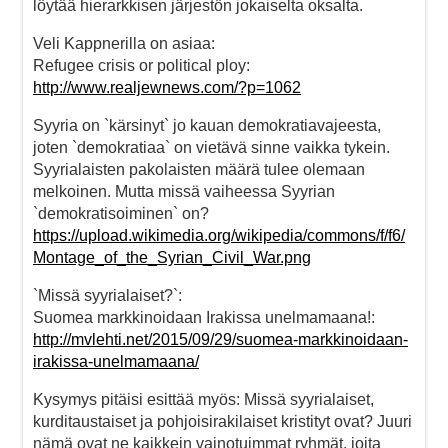
löytää hierarkkisen järjestön jokaiselta oksalta.
Veli Kappnerilla on asiaa:
Refugee crisis or political ploy:
http://www.realjewnews.com/?p=1062
Syyria on `kärsinyt` jo kauan demokratiavajeesta,
joten `demokratiaa` on vietävä sinne vaikka tykein.
Syyrialaisten pakolaisten määrä tulee olemaan
melkoinen. Mutta missä vaiheessa Syyrian
`demokratisoiminen` on?
https://upload.wikimedia.org/wikipedia/commons/f/f6/
Montage_of_the_Syrian_Civil_War.png
`Missä syyrialaiset?`:
Suomea markkinoidaan Irakissa unelmamaana!:
http://mvlehti.net/2015/09/29/suomea-markkinoidaan-
irakissa-unelmamaana/
Kysymys pitäisi esittää myös: Missä syyrialaiset,
kurditaustaiset ja pohjoisirakilaiset kristityt ovat? Juuri
nämä ovat ne kaikkein vainotuimmat ryhmät, joita