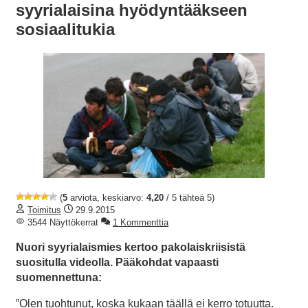
syyrialaisina hyödyntääkseen
sosiaalitukia
(
5
arviota, keskiarvo:
4,20
/ 5 tähteä 5)
Toimitus
29.9.2015
3544 Näyttökerrat
1 Kommenttia
Nuori syyrialaismies kertoo pakolaiskriisistä
suositulla videolla. Pääkohdat vapaasti
suomennettuna:
”Olen tuohtunut, koska kukaan täällä ei kerro totuutta.