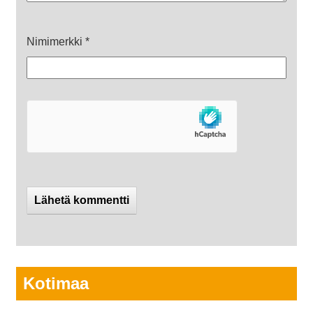
Nimimerkki
*
Kotimaa