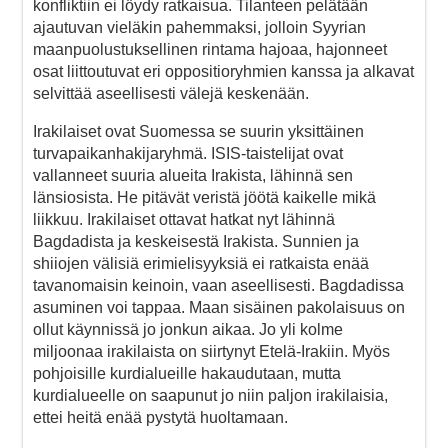
konfliktiin ei löydy ratkaisua. Tilanteen pelätään
ajautuvan vieläkin pahemmaksi, jolloin Syyrian
maanpuolustuksellinen rintama hajoaa, hajonneet
osat liittoutuvat eri oppositioryhmien kanssa ja alkavat
selvittää aseellisesti välejä keskenään.
Irakilaiset ovat Suomessa se suurin yksittäinen
turvapaikanhakijaryhmä. ISIS-taistelijat ovat
vallanneet suuria alueita Irakista, lähinnä sen
länsiosista. He pitävät veristä jöötä kaikelle mikä
liikkuu. Irakilaiset ottavat hatkat nyt lähinnä
Bagdadista ja keskeisestä Irakista. Sunnien ja
shiiojen välisiä erimielisyyksiä ei ratkaista enää
tavanomaisin keinoin, vaan aseellisesti. Bagdadissa
asuminen voi tappaa. Maan sisäinen pakolaisuus on
ollut käynnissä jo jonkun aikaa. Jo yli kolme
miljoonaa irakilaista on siirtynyt Etelä-Irakiin. Myös
pohjoisille kurdialueille hakaudutaan, mutta
kurdialueelle on saapunut jo niin paljon irakilaisia,
ettei heitä enää pystytä huoltamaan.