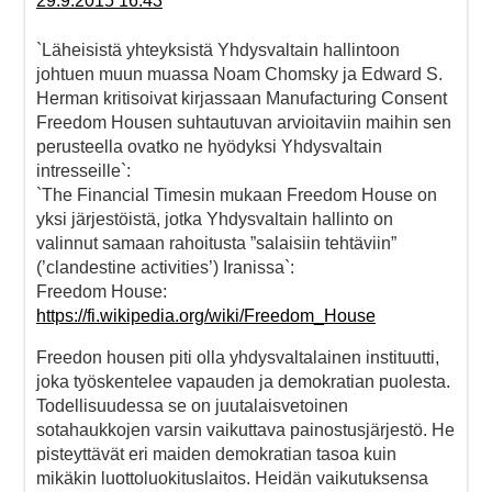
29.9.2015 16:43
`Läheisistä yhteyksistä Yhdysvaltain hallintoon
johtuen muun muassa Noam Chomsky ja Edward S.
Herman kritisoivat kirjassaan Manufacturing Consent
Freedom Housen suhtautuvan arvioitaviin maihin sen
perusteella ovatko ne hyödyksi Yhdysvaltain
intresseille`:
`The Financial Timesin mukaan Freedom House on
yksi järjestöistä, jotka Yhdysvaltain hallinto on
valinnut samaan rahoitusta ”salaisiin tehtäviin”
(’clandestine activities’) Iranissa`:
Freedom House:
https://fi.wikipedia.org/wiki/Freedom_House
Freedon housen piti olla yhdysvaltalainen instituutti,
joka työskentelee vapauden ja demokratian puolesta.
Todellisuudessa se on juutalaisvetoinen
sotahaukkojen varsin vaikuttava painostusjärjestö. He
pisteyttävät eri maiden demokratian tasoa kuin
mikäkin luottoluokituslaitos. Heidän vaikutuksensa