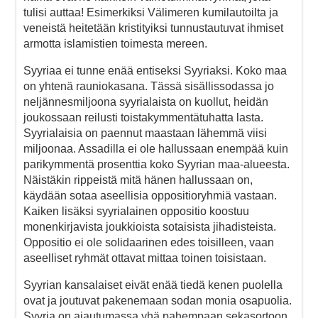
tulisi auttaa! Esimerkiksi Välimeren kumilautoilta ja
veneistä heitetään kristityiksi tunnustautuvat ihmiset
armotta islamistien toimesta mereen.
Syyriaa ei tunne enää entiseksi Syyriaksi. Koko maa
on yhtenä rauniokasana. Tässä sisällissodassa jo
neljännesmiljoona syyrialaista on kuollut, heidän
joukossaan reilusti toistakymmentätuhatta lasta.
Syyrialaisia on paennut maastaan lähemmä viisi
miljoonaa. Assadilla ei ole hallussaan enempää kuin
parikymmentä prosenttia koko Syyrian maa-alueesta.
Näistäkin rippeistä mitä hänen hallussaan on,
käydään sotaa aseellisia oppositioryhmiä vastaan.
Kaiken lisäksi syyrialainen oppositio koostuu
monenkirjavista joukkioista sotaisista jihadisteista.
Oppositio ei ole solidaarinen edes toisilleen, vaan
aseelliset ryhmät ottavat mittaa toinen toisistaan.
Syyrian kansalaiset eivät enää tiedä kenen puolella
ovat ja joutuvat pakenemaan sodan monia osapuolia.
Syyria on ajautumassa yhä pahempaan sekasortoon