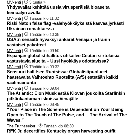
MV-lehti
|
5 tuntia >
Yhdysvallat kehittää uusia virusperäisiä bioaseita
keinoälyn avulla
MV-lehti
|
Tänään klo 11:32
Riski Naton false flag -valehyökkäyksistä kasvaa jyrkästi
Ukrainan romahtaessa
MV-lehti
|
Tänään klo 10:38
USA:n senaatti hyväksyi ankarat Venäjän ja Iranin
vastaiset pakotteet
MV-lehti
|
Tänään klo 09:50
Espanjan globalistihallitus uhkailee Ceutan siirtolaisia
vastustavia alueita – Uusi hyökkäys odottavissa?
MV-lehti
|
Tänään klo 09:32
Sensuuri hallitsee Ruotsissa: Globalistipuolueet
haastavalta Vaihtoehto Ruotsilta (AfS) estetään kaikki
vaalimainonta
MV-lehti
|
Tänään klo 09:04
The Atlantic: Elon Musk estää Kiovan joukoilta Starlinkin
pitkänkantaman iskuissa Venäjälle
MV-lehti
|
Tänään klo 08:45
“Your Place in The Scheme is Dependent on Your Being
Open to The Touch of The Pulse, and… The Arrival of The
Waves.”
The Truthseeker
|
Tänään klo 08:30
RFK Jr. decertifies Kentucky organ harvesting outfit