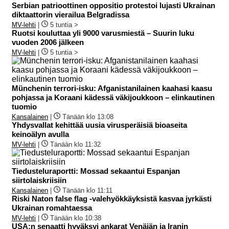
Serbian patrioottinen oppositio protestoi lujasti Ukrainan
diktaattorin vierailua Belgradissa
MV-lehti
|
5 tuntia >
Ruotsi kouluttaa yli 9000 varusmiestä – Suurin luku
vuoden 2006 jälkeen
MV-lehti
|
5 tuntia >
Münchenin terrori-isku: Afganistanilainen kaahasi kaasu
pohjassa ja Koraani kädessä väkijoukkoon – elinkautinen
tuomio
Kansalainen
|
Tänään klo 13:08
Yhdysvallat kehittää uusia virusperäisiä bioaseita
keinoälyn avulla
MV-lehti
|
Tänään klo 11:32
Tiedusteluraportti: Mossad sekaantui Espanjan
siirtolaiskriisiin
Kansalainen
|
Tänään klo 11:11
Riski Naton false flag -valehyökkäyksistä kasvaa jyrkästi
Ukrainan romahtaessa
MV-lehti
|
Tänään klo 10:38
USA:n senaatti hyväksyi ankarat Venäjän ja Iranin