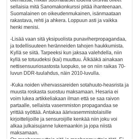
sellaisia mitä Sanomakonkurssi pitää ihanteenaan.
Suomalainen on oikeudenmukainen, isänmaataan
rakastava, rehti ja ahkera. Loppuun asti ja vaikka
henki menisi.
-Lisää vaan sitä yksipuolista punaviherpropagandaa,
ja todellisuuteen heränneiden tahojen haukkumista.
Kyllä se siitä. Tarpeeksi kun jaksaa valehdella, niin
kyllä se totuudeksi (kai) muuttuu. Älkääkä ainakaan
nettisensuuriosastosta luopuko, se on niin raikas 70-
luvun DDR-tuulahdus, näin 2010-luvulla.
-Kuka noiden vihervassareiden sotahuuto-heasrista ja
muusta roskasta suostuu maksamaan. Hesaria ei
voim lukea artikkeliakaan ilman että se saa raivon
partaalle, sellaista vasemmiston propagandaa se
yrittää syöttää. Antakaa äärivasemmistolaisille
kirjoittelijoille ja sensuroijille kenkää niin joku voi
alkaa julkaisujanne lukemaankin ja jopa niistä
maksamaan.