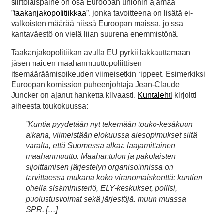
siirtolaispaine on osa Euroopan unionin ajamaa
”
taakanjakopolitiikkaa
”, jonka tavoitteena on lisätä ei-
valkoisten määrää niissä Euroopan maissa, joissa
kantaväestö on vielä liian suurena enemmistönä.
Taakanjakopolitiikan avulla EU pyrkii lakkauttamaan
jäsenmaiden maahanmuuttopoliittisen
itsemääräämisoikeuden viimeisetkin rippeet. Esimerkiksi
Euroopan komission puheenjohtaja Jean-Claude
Juncker on ajanut hanketta kiivaasti.
Kuntalehti
kirjoitti
aiheesta toukokuussa:
”Kuntia pyydetään nyt tekemään touko-kesäkuun
aikana, viimeistään elokuussa aiesopimukset siltä
varalta, että Suomessa alkaa laajamittainen
maahanmuutto. Maahantulon ja pakolaisten
sijoittamisen järjestelyn organisoinnissa on
tarvittaessa mukana koko viranomaiskenttä: kuntien
ohella sisäministeriö, ELY-keskukset, poliisi,
puolustusvoimat sekä järjestöjä, muun muassa
SPR. […]