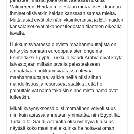
pelastaa ihmisiä, jotka ovat vaarassa hukkua
Välimereen. Heidän mielestään moraalisesti kunnon
ihmiset olisivatkin heidän kanssaan samaa mieltä.
Mutta asiat eivät ole näin yksinkertaisia ja EU-maiden
kansalaiset ovat alkaneet tiedostaa tilanteen oikealla
tavalla.
Hukkumisvaarassa olevista maahanmuuttajista on
tehty yksinomaan eurooppalaisten ongelma.
Esimerkiksi Egypti, Turkki ja Saudi-Arabia eivät käytä
laivastojaan millään tavalla pelastaakseen
ainoatakaan hukkumisvaarassa olevaa
maahanmuuttajaa, vaikka heillä olisi siihen
mahdollisuus ja resursseja saatikka, että he
palauttaisivat nämä takaisin sinne mistä nämä ovat
tulleetkin.
Mikäli kysymyksessä olisi moraalinen velvollisuus
niin kuin asiassa annetaan ymmärtää, niin Egyptillä,
Turkilla tai Saudi-Arabialla olisi nyt hyvä tilaisuus
näyttää koko maailmalle kuinka he hoitavat oman