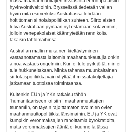
massamaahanmuuttajien invaasiota eurooppalaisiin
hyvinvointivaltioihin. Brysselissä tiedetään vallan
hyvin mitä esimerkiksi Australiassa tehdään
holtittoman siirtolaispolitiikan suhteen. Siirtolaisten
tulva Australiaan pyritään nyt estämään sotavoimin,
jolloin venepakolaiset käännytetään rannikolta
takaisin lähtömaihinsa.
Australian mallin mukainen kieltäytyminen
vastaanottamasta laittomia maahantunkeutujia onkin
ainoa vastaus ongelmiin. Kun ei tule pyrkijöitä, niin ei
tule hukkuneitakaan. Minkä tahansa muunkaltainen
siirtolaispolitiikka vain yllyttää ihmissalakuljettajia
jatkamaan tuottoisaa toimintaansa.
Kuitenkin EUn ja YKn ratkaisu tähän
`humanitaariseen kriisiin`, maahanmuuttajien
tsunamiin, on täysin rajoittamaton avoimien ovien
maahanmuuttopolitiikka länsimaihin. EU ja YK ovat
kumpikin veronmaksajien rahoittamia byrokratioita,
mutta veronmaksajien ääntä ei kuunnella tässä