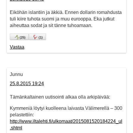
Eiköhän islantiin ja äkkiä. Ennen dollarin romahdusta
tuli kiire tuhota suomi ja muu eurooppa. Eka jutkut
aiheuttaa sodat ja sit tänne tuhoamaan.
(
25
)
(
1
)
Vastaa
Junnu
25.8.2015 19:24
Tämänkaltainen uutisointi alkaa olla arkipäivää:
Kymmeniä löytyi kuolleena laivasta Välimerellä – 300
pelastettiin:
http://www.iltalehti.fi/ulkomaat/2015081520184224_ul
.shtml