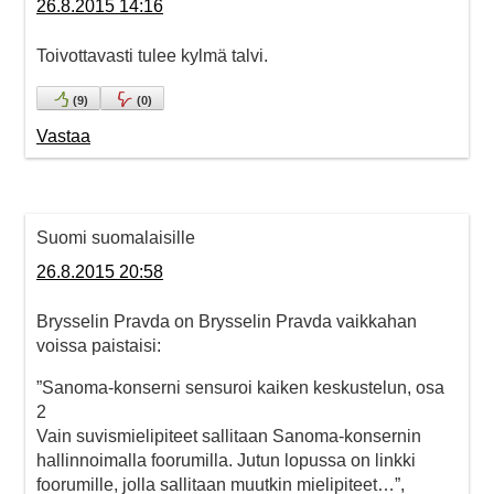
26.8.2015 14:16
Toivottavasti tulee kylmä talvi.
(
9
)
(
0
)
Vastaa
Suomi suomalaisille
26.8.2015 20:58
Brysselin Pravda on Brysselin Pravda vaikkahan
voissa paistaisi:
”Sanoma-konserni sensuroi kaiken keskustelun, osa
2
Vain suvismielipiteet sallitaan Sanoma-konsernin
hallinnoimalla foorumilla. Jutun lopussa on linkki
foorumille, jolla sallitaan muutkin mielipiteet…”,