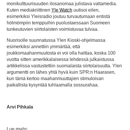
monikulttuurisuuden ilosanomaa julistava valtamedia.
Kuten mediakriittinen
Yle Watch
uutisoi eilen,
esimerkiksi Yleisradio joutuu turvautumaan entistä
hölmömpiin temppuihin puolustaessaan Suomeen
tunkeutuvien siirtolaisten voimistuvaa tulvaa.
Nuorisolle suunnatussa Ylen Kioski-ohjelmassa
esimerkiksi annettiin ymmärtää, että
joukkomaahanmuutosta ei voi olla haittaa, koska 100
vuotta sitten amerikkalaisessa lehdessä julkaistussa
artikkelissa vastustettiin suomalaista siirtolaisuutta. Ylen
argumentti on lähes yhtä hyvä kuin SPR:n Haarasen,
kun tämä kertoo maahanmuuttajien stimuloivan
paikallista kysyntää tuhlaamalla sossurahaa.
Arvi Pihkala
Lue myös: