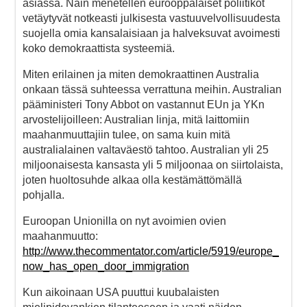
asiassa. Näin menetellen eurooppalaiset poliitikot
vetäytyvät notkeasti julkisesta vastuuvelvollisuudesta
suojella omia kansalaisiaan ja halveksuvat avoimesti
koko demokraattista systeemiä.
Miten erilainen ja miten demokraattinen Australia
onkaan tässä suhteessa verrattuna meihin. Australian
pääministeri Tony Abbot on vastannut EUn ja YKn
arvostelijoilleen: Australian linja, mitä laittomiin
maahanmuuttajiin tulee, on sama kuin mitä
australialainen valtaväestö tahtoo. Australian yli 25
miljoonaisesta kansasta yli 5 miljoonaa on siirtolaista,
joten huoltosuhde alkaa olla kestämättömällä
pohjalla.
Euroopan Unionilla on nyt avoimien ovien
maahanmuutto:
http://www.thecommentator.com/article/5919/europe_
now_has_open_door_immigration
Kun aikoinaan USA puuttui kuubalaisten