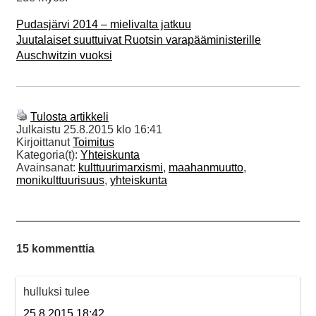
Pudasjärvi 2014 – mielivalta jatkuu
Juutalaiset suuttuivat Ruotsin varapääministerille
Auschwitzin vuoksi
Tulosta artikkeli
Julkaistu
25.8.2015 klo 16:41
Kirjoittanut
Toimitus
Kategoria(t):
Yhteiskunta
Avainsanat:
kulttuurimarxismi
,
maahanmuutto
,
monikulttuurisuus
,
yhteiskunta
15 kommenttia
hulluksi tulee
25.8.2015 18:42