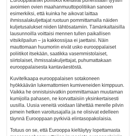
Eurooppalaiset poliitikot kieltävät puheissaan tyystin
avoimien ovien maahanmuuttopolitiikan sanoen
esimerkiksi, että kuinka he aikovat laittaa
ihmissalakuljettajat ruotuun pommittamalla näiden
kuljetusalukset niiden lähtösatamiin. Tämänkaltaisilla
lausunnoilla voittaisi mennen tullen paikallisen
vitsikilpailun – ja kakkossijaa ei jaettaisi. Näin
mauttomaan huumoriin eivät usko eurooppalaiset
poliitikot itsekään, saatikka vasemmistolaiset,
siirtolaiset, ihmissalakuljettajat, puhumattakaan
eurooppalaisesta kantaväestöstä.
Kuvitelkaapa eurooppalaisen sotakoneen
hyökkäävän lukemattomien kumiveneiden kimppuun.
Vaikka he onnistuisivatkin pommittamaan muutaman
kumijolla pahasen, ne korvattaisiin yksinkertaisesti
uusilla. Uusia veneitä voidaan lähettää merelle pilvin
pimein hetken varoitusajalla ja ne olisivat edelleen
täynnä Eurooppaan pyrkiviä elintasopakolaisia.
Totuus on se, että Eurooppa kieltäytyy lopettamasta