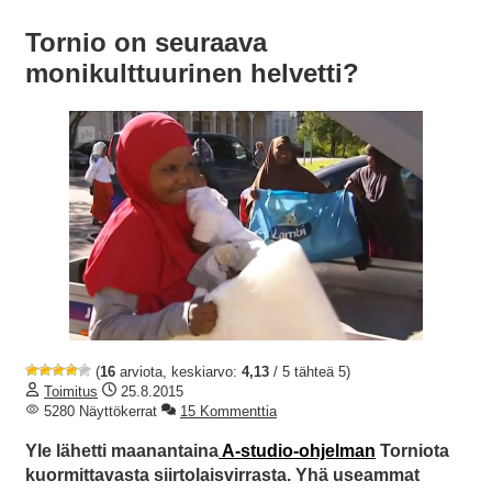
Tornio on seuraava
monikulttuurinen helvetti?
(
16
arviota, keskiarvo:
4,13
/ 5 tähteä 5)
Toimitus
25.8.2015
5280 Näyttökerrat
15 Kommenttia
Yle lähetti maanantaina
A-studio-ohjelman
Torniota
kuormittavasta siirtolaisvirrasta. Yhä useammat