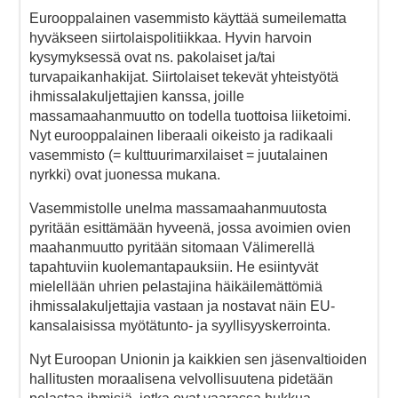
Eurooppalainen vasemmisto käyttää sumeilematta
hyväkseen siirtolaispolitiikkaa. Hyvin harvoin
kysymyksessä ovat ns. pakolaiset ja/tai
turvapaikanhakijat. Siirtolaiset tekevät yhteistyötä
ihmissalakuljettajien kanssa, joille
massamaahanmuutto on todella tuottoisa liiketoimi.
Nyt eurooppalainen liberaali oikeisto ja radikaali
vasemmisto (= kulttuurimarxilaiset = juutalainen
nyrkki) ovat juonessa mukana.
Vasemmistolle unelma massamaahanmuutosta
pyritään esittämään hyveenä, jossa avoimien ovien
maahanmuutto pyritään sitomaan Välimerellä
tapahtuviin kuolemantapauksiin. He esiintyvät
mielellään uhrien pelastajina häikäilemättömiä
ihmissalakuljettajia vastaan ja nostavat näin EU-
kansalaisissa myötätunto- ja syyllisyyskerrointa.
Nyt Euroopan Unionin ja kaikkien sen jäsenvaltioiden
hallitusten moraalisena velvollisuutena pidetään