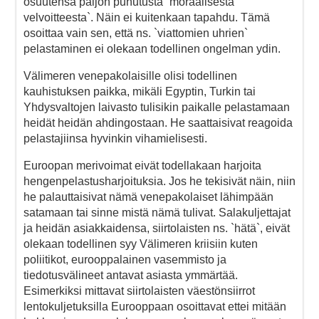
osuutensa paljon puhutusta `moraalisesta
velvoitteesta`. Näin ei kuitenkaan tapahdu. Tämä
osoittaa vain sen, että ns. `viattomien uhrien`
pelastaminen ei olekaan todellinen ongelman ydin.
Välimeren venepakolaisille olisi todellinen
kauhistuksen paikka, mikäli Egyptin, Turkin tai
Yhdysvaltojen laivasto tulisikin paikalle pelastamaan
heidät heidän ahdingostaan. He saattaisivat reagoida
pelastajiinsa hyvinkin vihamielisesti.
Euroopan merivoimat eivät todellakaan harjoita
hengenpelastusharjoituksia. Jos he tekisivät näin, niin
he palauttaisivat nämä venepakolaiset lähimpään
satamaan tai sinne mistä nämä tulivat. Salakuljettajat
ja heidän asiakkaidensa, siirtolaisten ns. `hätä`, eivät
olekaan todellinen syy Välimeren kriisiin kuten
poliitikot, eurooppalainen vasemmisto ja
tiedotusvälineet antavat asiasta ymmärtää.
Esimerkiksi mittavat siirtolaisten väestönsiirrot
lentokuljetuksilla Eurooppaan osoittavat ettei mitään