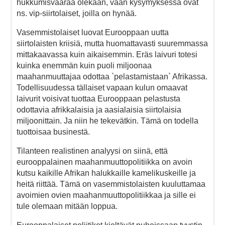
hukkumisvaaraa olekaan, vaan kysymyksessä ovat
ns. vip-siirtolaiset, joilla on hynää.
Vasemmistolaiset luovat Eurooppaan uutta
siirtolaisten kriisiä, mutta huomattavasti suuremmassa
mittakaavassa kuin aikaisemmin. Eräs laivuri totesi
kuinka enemmän kuin puoli miljoonaa
maahanmuuttajaa odottaa `pelastamistaan` Afrikassa.
Todellisuudessa tällaiset vapaan kulun omaavat
laivurit voisivat tuottaa Eurooppaan pelastusta
odottavia afrikkalaisia ja aasialaisia siirtolaisia
miljoonittain. Ja niin he tekevätkin. Tämä on todella
tuottoisaa businestä.
Tilanteen realistinen analyysi on siinä, että
eurooppalainen maahanmuuttopolitiikka on avoin
kutsu kaikille Afrikan halukkaille kamelikuskeille ja
heitä riittää. Tämä on vasemmistolaisten kuuluttamaa
avoimien ovien maahanmuuttopolitiikkaa ja sille ei
tule olemaan mitään loppua.