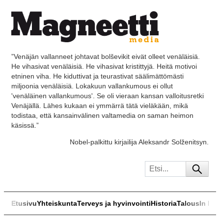
”Venäjän vallanneet johtavat bolševikit eivät olleet venäläisiä.
He vihasivat venäläisiä. He vihasivat kristittyjä. Heitä motivoi
etninen viha. He kiduttivat ja teurastivat säälimättömästi
miljoonia venäläisiä. Lokakuun vallankumous ei ollut
'venäläinen vallankumous'. Se oli vieraan kansan valloitusretki
Venäjällä. Lähes kukaan ei ymmärrä tätä vieläkään, mikä
todistaa, että kansainvälinen valtamedia on saman heimon
käsissä.”
Nobel-palkittu kirjailija Aleksandr Solženitsyn.
Etusivu
Yhteiskunta
Terveys ja hyvinvointi
Historia
Talous
In Eng