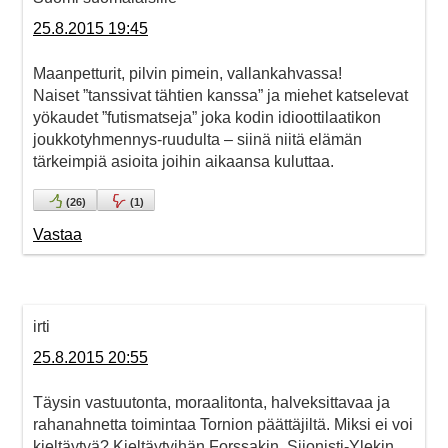
25.8.2015 19:45
Maanpetturit, pilvin pimein, vallankahvassa!
Naiset ”tanssivat tähtien kanssa” ja miehet katselevat
yökaudet ”futismatseja” joka kodin idioottilaatikon
joukkotyhmennys-ruudulta – siinä niitä elämän
tärkeimpiä asioita joihin aikaansa kuluttaa.
(
26
)
(
1
)
Vastaa
irti
25.8.2015 20:55
Täysin vastuutonta, moraalitonta, halveksittavaa ja
rahanahnetta toimintaa Tornion päättäjiltä. Miksi ei voi
kieltäytyä? Kieltäytyihän Forssakin. Siionisti-Ylekin