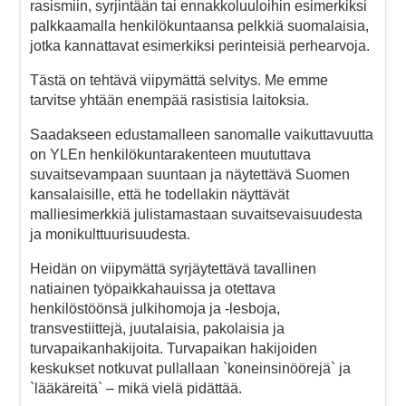
rasismiin, syrjintään tai ennakkoluuloihin esimerkiksi
palkkaamalla henkilökuntaansa pelkkiä suomalaisia,
jotka kannattavat esimerkiksi perinteisiä perhearvoja.
Tästä on tehtävä viipymättä selvitys. Me emme
tarvitse yhtään enempää rasistisia laitoksia.
Saadakseen edustamalleen sanomalle vaikuttavuutta
on YLEn henkilökuntarakenteen muututtava
suvaitsevampaan suuntaan ja näytettävä Suomen
kansalaisille, että he todellakin näyttävät
malliesimerkkiä julistamastaan suvaitsevaisuudesta
ja monikulttuurisuudesta.
Heidän on viipymättä syrjäytettävä tavallinen
natiainen työpaikkahauissa ja otettava
henkilöstöönsä julkihomoja ja -lesboja,
transvestiittejä, juutalaisia, pakolaisia ja
turvapaikanhakijoita. Turvapaikan hakijoiden
keskukset notkuvat pullallaan `koneinsinöörejä` ja
`lääkäreitä` – mikä vielä pidättää.