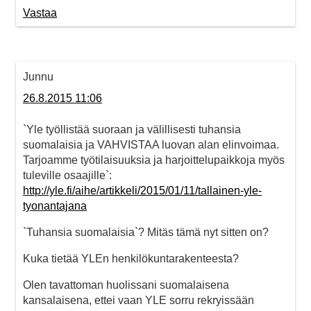
Vastaa
Junnu
26.8.2015 11:06
`Yle työllistää suoraan ja välillisesti tuhansia
suomalaisia ja VAHVISTAA luovan alan elinvoimaa.
Tarjoamme työtilaisuuksia ja harjoittelupaikkoja myös
tuleville osaajille`:
http://yle.fi/aihe/artikkeli/2015/01/11/tallainen-yle-
tyonantajana
`Tuhansia suomalaisia`? Mitäs tämä nyt sitten on?
Kuka tietää YLEn henkilökuntarakenteesta?
Olen tavattoman huolissani suomalaisena
kansalaisena, ettei vaan YLE sorru rekryissään