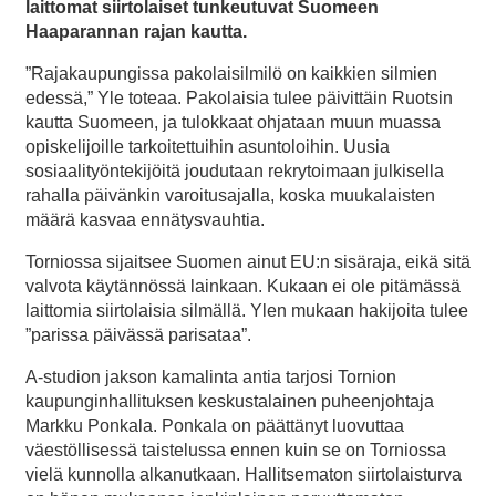
laittomat siirtolaiset tunkeutuvat Suomeen
Haaparannan rajan kautta.
”Rajakaupungissa pakolaisilmilö on kaikkien silmien
edessä,” Yle toteaa. Pakolaisia tulee päivittäin Ruotsin
kautta Suomeen, ja tulokkaat ohjataan muun muassa
opiskelijoille tarkoitettuihin asuntoloihin. Uusia
sosiaalityöntekijöitä joudutaan rekrytoimaan julkisella
rahalla päivänkin varoitusajalla, koska muukalaisten
määrä kasvaa ennätysvauhtia.
Torniossa sijaitsee Suomen ainut EU:n sisäraja, eikä sitä
valvota käytännössä lainkaan. Kukaan ei ole pitämässä
laittomia siirtolaisia silmällä. Ylen mukaan hakijoita tulee
”parissa päivässä parisataa”.
A-studion jakson kamalinta antia tarjosi Tornion
kaupunginhallituksen keskustalainen puheenjohtaja
Markku Ponkala. Ponkala on päättänyt luovuttaa
väestöllisessä taistelussa ennen kuin se on Torniossa
vielä kunnolla alkanutkaan. Hallitsematon siirtolaisturva