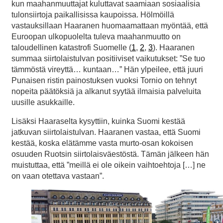
kun maahanmuuttajat kuluttavat saamiaan sosiaalisia
tulonsiirtoja paikallisissa kaupoissa. Hölmöillä
vastauksillaan Haaranen huomaamattaan myöntää, että
Euroopan ulkopuolelta tuleva maahanmuutto on
taloudellinen katastrofi Suomelle (
1
,
2
,
3
). Haaranen
summaa siirtolaistulvan positiiviset vaikutukset: ”Se tuo
tämmöstä vireyttä… kuntaan…” Hän ylpeilee, että juuri
Punaisen ristin painostuksen vuoksi Tornio on tehnyt
nopeita päätöksiä ja alkanut syytää ilmaisia palveluita
uusille asukkaille.
Lisäksi Haaraselta kysyttiin, kuinka Suomi kestää
jatkuvan siirtolaistulvan. Haaranen vastaa, että Suomi
kestää, koska elätämme vasta murto-osan kokoisen
osuuden Ruotsin siirtolaisväestöstä. Tämän jälkeen hän
muistuttaa, että ”meillä ei ole oikein vaihtoehtoja […] ne
on vaan otettava vastaan”.