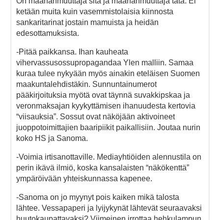
On maahanmuuttaja sitä ja maahanmuuttaja tätä. Ei
ketään muita kuin vasemmistolaisia kiinnosta
sankaritarinat jostain mamuista ja heidän
edesottamuksista.
-Pitää paikkansa. Ihan kauheata
vihervassusossupropagandaa Ylen malliin. Samaa
kuraa tulee nykyään myös ainakin eteläisen Suomen
maakuntalehdistäkin. Sunnuntainumerot
pääkirjoituksia myötä ovat täynnä suvakkipskaa ja
veronmaksajan kyykyttämisen ihanuudesta kertovia
“viisauksia”. Sossut ovat näköjään aktivoineet
juoppotoimittajien baaripiikit paikallisiin. Joutaa nurin
koko HS ja Sanoma.
-Voimia irtisanottaville. Mediayhtiöiden alennustila on
perin ikävä ilmiö, koska kansalaisten “näkökenttä”
ympäröivään yhteiskunnassa kapenee.
-Sanoma on jo myynyt pois kaiken mikä talosta
lähtee. Vessapaperi ja lyijykynät lähtevät seuraavaksi
huutokaupattavaksi? Viimeinen irrottaa hehkulampun.