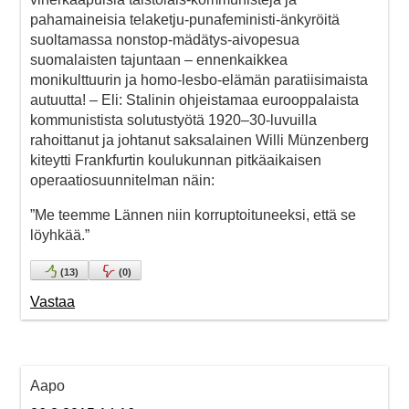
pahamaineisia telaketju-punafeministi-änkyröitä
suoltamassa nonstop-mädätys-aivopesua
suomalaisten tajuntaan – ennenkaikkea
monikulttuurin ja homo-lesbo-elämän paratiisimaista
autuutta! – Eli: Stalinin ohjeistamaa eurooppalaista
kommunistista solutustyötä 1920–30-luvuilla
rahoittanut ja johtanut saksalainen Willi Münzenberg
kiteytti Frankfurtin koulukunnan pitkäaikaisen
operaatiosuunnitelman näin:
”Me teemme Lännen niin korruptoituneeksi, että se
löyhkää.”
(
13
)
(
0
)
Vastaa
Aapo