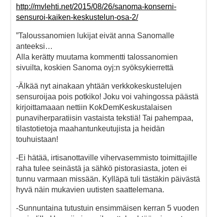
http://mvlehti.net/2015/08/26/sanoma-konserni-
sensuroi-kaiken-keskustelun-osa-2/
”Taloussanomien lukijat eivät anna Sanomalle
anteeksi…
Alla kerätty muutama kommentti talossanomien
sivuilta, koskien Sanoma oyj:n syöksykierrettä
-Älkää nyt ainakaan yhtään verkkokeskustelujen
sensuroijaa pois potkiko! Joku voi vahingossa päästä
kirjoittamaaan nettiin KokDemKeskustalaisen
punaviherparatiisin vastaista tekstiä! Tai pahempaa,
tilastotietoja maahantunkeutujista ja heidän
touhuistaan!
-Ei hätää, irtisanottaville vihervasemmisto toimittajille
raha tulee seinästä ja sähkö pistorasiasta, joten ei
tunnu varmaan missään. Kylläpä tuli tästäkin päivästä
hyvä näin mukavien uutisten saattelemana.
-Sunnuntaina tutustuin ensimmäisen kerran 5 vuoden