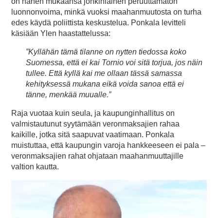
on hänen mukaansa jonkinlainen peruuttamaton
luonnonvoima, minkä vuoksi maahanmuutosta on turha
edes käydä poliittista keskustelua. Ponkala levitteli
käsiään Ylen haastattelussa:
”Kyllähän tämä tilanne on nytten tiedossa koko
Suomessa, että ei kai Tornio voi sitä torjua, jos näin
tullee. Että kyllä kai me ollaan tässä samassa
kehityksessä mukana eikä voida sanoa että ei
tänne, menkää muualle.”
Raja vuotaa kuin seula, ja kaupunginhallitus on
valmistautunut syytämään veronmaksajien rahaa
kaikille, jotka sitä saapuvat vaatimaan. Ponkala
muistuttaa, että kaupungin varoja hankkeeseen ei pala –
veronmaksajien rahat ohjataan maahanmuuttajille
valtion kautta.