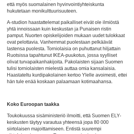
että myös suomalainen hyvinvointiyhteiskunta
hukutetaan monikulttuurisuuteen.
A-studion haastattelemat paikalliset eivät ole ilmiöstä
yhtä innoissaan kuin keskustan ja Punaisen ristin
pamput. Nuorten opiskelijoiden mukaan uudet tulokkaat
ovat pelottavia. Vanhemmat puolestaan pelkäävät
lastensa puolesta. Torniolaisia on puhuttanut hiljattain
Ruotsissa tapahtunut IKEA-puukotus, jossa syylliset
olivat turvapaikanhakijoita. Pakolaisten sijaan Suomen
tulisi torniolaisten mielestä auttaa omia kansalaisia.
Haastateltu kurdipakolainen kertoo Ylelle avoimesti, ettei
hän tule enää koskaan palaamaan kotimaahansa.
Koko Euroopan taakka
Toukokuussa sisäministeriö ilmoitti, että Suomen ELY-
keskusten täytyy varautua yhteensä jopa 80 000
siirtolaisen majoittamiseen. Entistä suurempi