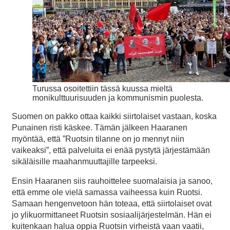
Turussa osoitettiin tässä kuussa mieltä
monikulttuurisuuden ja kommunismin puolesta.
Suomen on pakko ottaa kaikki siirtolaiset vastaan, koska
Punainen risti käskee. Tämän jälkeen Haaranen
myöntää, että ”Ruotsin tilanne on jo mennyt niin
vaikeaksi”, että palveluita ei enää pystytä järjestämään
sikäläisille maahanmuuttajille tarpeeksi.
Ensin Haaranen siis rauhoittelee suomalaisia ja sanoo,
että emme ole vielä samassa vaiheessa kuin Ruotsi.
Samaan hengenvetoon hän toteaa, että siirtolaiset ovat
jo ylikuormittaneet Ruotsin sosiaalijärjestelmän. Hän ei
kuitenkaan halua oppia Ruotsin virheistä vaan vaatii,