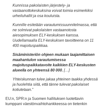
Kunnissa pakolaisten järjestely- ja
vastaanottokeskuksina voivat toimia esimerkiksi
urheiluhallit ja osa kouluista.
Kunnille esitetään varautumissuunnitelmassa, että
ne solmivat pakolaisten vastaanotosta
aiesopimuksen ELY-keskuksen kanssa.
Uudellamaalla ELY-keskuksen tavoitteena on 11
400 majoituspaikkaa.
Sisäministeriön ohjeen mukaan laajamittaisen
maahantulon varautumisessa
majoituspaikkatavoite kaikkien ELY-keskusten
alueella on yhteensä 80 000.
[…]
Yhteiskunnan tulee jakaa yhteinen taakka yhdessä
ja huolehtia siitä, että tänne tulevat pakolaiset
kotiutetaan.”
EU:n, SPR:n ja Suomen hallituksen luotettavin
kumppani väestönvaihtohankkeessa on tietenkin