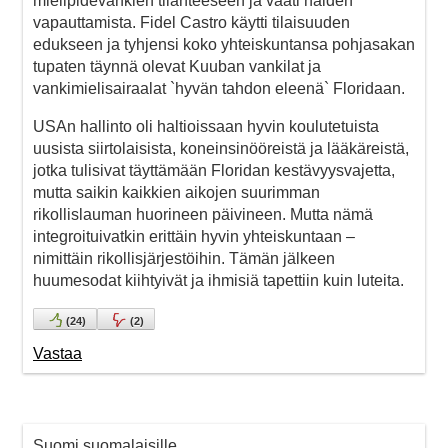
mielipidevankien tilanteeseen ja vaati näiden
vapauttamista. Fidel Castro käytti tilaisuuden
edukseen ja tyhjensi koko yhteiskuntansa pohjasakan
tupaten täynnä olevat Kuuban vankilat ja
vankimielisairaalat `hyvän tahdon eleenä` Floridaan.
USAn hallinto oli haltioissaan hyvin koulutetuista
uusista siirtolaisista, koneinsinööreistä ja lääkäreistä,
jotka tulisivat täyttämään Floridan kestävyysvajetta,
mutta saikin kaikkien aikojen suurimman
rikollislauman huorineen päivineen. Mutta nämä
integroituivatkin erittäin hyvin yhteiskuntaan –
nimittäin rikollisjärjestöihin. Tämän jälkeen
huumesodat kiihtyivät ja ihmisiä tapettiin kuin luteita.
(
24
)
(
2
)
Vastaa
Suomi suomalaisille