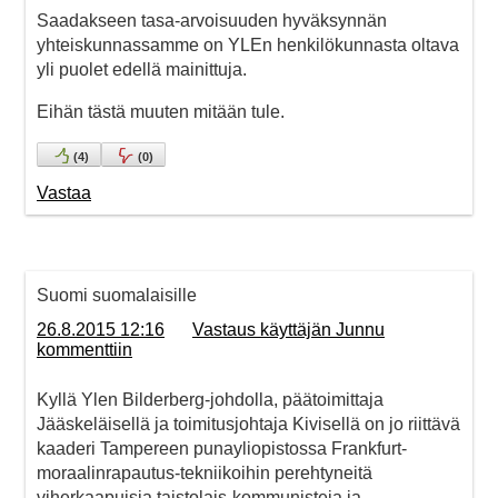
Saadakseen tasa-arvoisuuden hyväksynnän
yhteiskunnassamme on YLEn henkilökunnasta oltava
yli puolet edellä mainittuja.
Eihän tästä muuten mitään tule.
(
4
)
(
0
)
Vastaa
Suomi suomalaisille
26.8.2015 12:16
Vastaus käyttäjän Junnu
kommenttiin
Kyllä Ylen Bilderberg-johdolla, päätoimittaja
Jääskeläisellä ja toimitusjohtaja Kivisellä on jo riittävä
kaaderi Tampereen punayliopistossa Frankfurt-
moraalinrapautus-tekniikoihin perehtyneitä
viherkaapuisia taistolais-kommunisteja ja