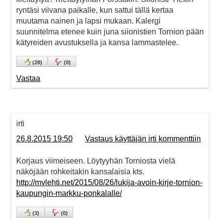
ryntäsi viivana paikalle, kun sattui tällä kertaa
muutama nainen ja lapsi mukaan. Kalergi
suunnitelma etenee kuin juna siionistien Tornion pään
kätyreiden avustuksella ja kansa lammastelee.
(
28
)
(
0
)
Vastaa
irti
26.8.2015 19:50
Vastaus käyttäjän irti kommenttiin
Korjaus viimeiseen. Löytyyhän Torniosta vielä
näköjään rohkeitakin kansalaisia kts.
http://mvlehti.net/2015/08/26/lukija-avoin-kirje-tornion-
kaupungin-markku-ponkalalle/
(
3
)
(
0
)