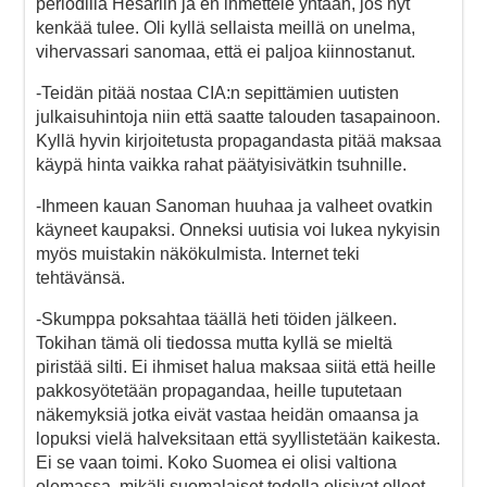
periodilla Hesariin ja en ihmettele yhtään, jos nyt
kenkää tulee. Oli kyllä sellaista meillä on unelma,
vihervassari sanomaa, että ei paljoa kiinnostanut.
-Teidän pitää nostaa CIA:n sepittämien uutisten
julkaisuhintoja niin että saatte talouden tasapainoon.
Kyllä hyvin kirjoitetusta propagandasta pitää maksaa
käypä hinta vaikka rahat päätyisivätkin tsuhnille.
-Ihmeen kauan Sanoman huuhaa ja valheet ovatkin
käyneet kaupaksi. Onneksi uutisia voi lukea nykyisin
myös muistakin näkökulmista. Internet teki
tehtävänsä.
-Skumppa poksahtaa täällä heti töiden jälkeen.
Tokihan tämä oli tiedossa mutta kyllä se mieltä
piristää silti. Ei ihmiset halua maksaa siitä että heille
pakkosyötetään propagandaa, heille tuputetaan
näkemyksiä jotka eivät vastaa heidän omaansa ja
lopuksi vielä halveksitaan että syyllistetään kaikesta.
Ei se vaan toimi. Koko Suomea ei olisi valtiona
olemassa, mikäli suomalaiset todella olisivat olleet