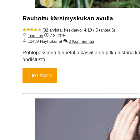
Rauhoitu kärsimyskukan avulla
(
32
arviota, keskiarvo:
4,19
/ 5 tähteä 5)
Toimitus
7.8.2015
13439 Näyttökerrat
0 Kommenttia
Rohtopassiona tunnetulla kasvilla on pitkä historia k
ahdistusta.
Lue lisää