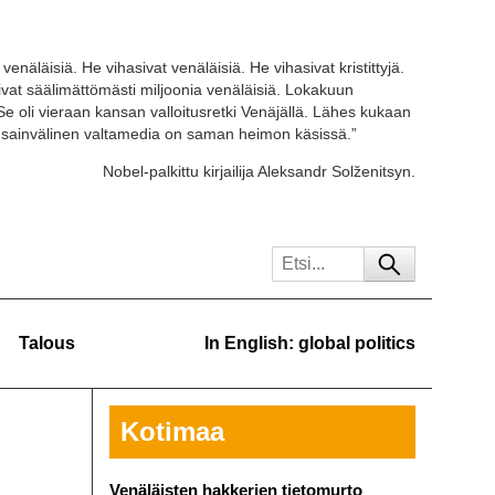
venäläisiä. He vihasivat venäläisiä. He vihasivat kristittyjä.
tivat säälimättömästi miljoonia venäläisiä. Lokakuun
Se oli vieraan kansan valloitusretki Venäjällä. Lähes kukaan
ansainvälinen valtamedia on saman heimon käsissä.”
Nobel-palkittu kirjailija Aleksandr Solženitsyn.
Talous
In English: global politics
Kotimaa
Venäläisten hakkerien tietomurto