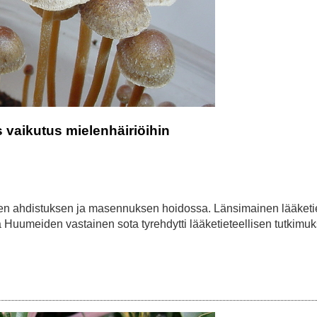
s vaikutus mielenhäiriöihin
onisen ahdistuksen ja masennuksen hoidossa. Länsimainen lääketi
tta Huumeiden vastainen sota tyrehdytti lääketieteellisen tutkimuk