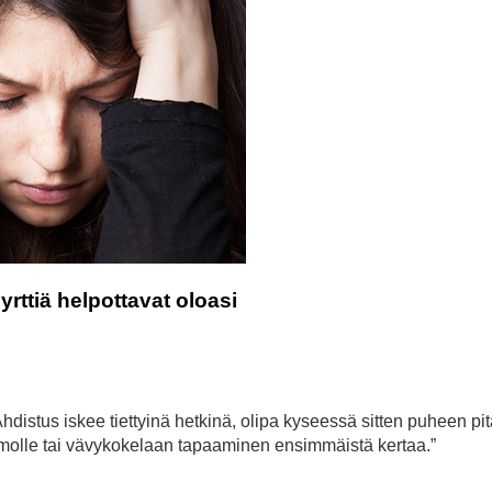
ttiä helpottavat oloasi
Ahdistus iskee tiettyinä hetkinä, olipa kyseessä sitten puheen pi
molle tai vävykokelaan tapaaminen ensimmäistä kertaa.”