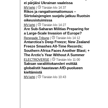
ei pärjäisi Ukrainan vaaleissa
MV-lehti
|
Tänään klo 14:37
Rikos ja rangaitsemattomuus –
Siirtolaisjengien suojelu jatkuu Ruotsin
oikeusistuimissa
MV-lehti
|
Tänään klo 14:27
Are Sub-Saharan Militias Preparing for
a Large-Scale Invasion of Europe?
Renegade Tribune
|
Tänään klo 14:12
Antarctica’s Deep Freeze; New Zealand
Freeze Smashes All-Time Records;
Southern Africa Faces Another Blast; +
The Arctic’s Year Without A Summer
ELECTROVERSE
|
Tänään klo 11:00
Saksan varaliittokansleri esittää
globalistit haastavan AfD-puolueen
kieltämistä
MV-lehti
|
Tänään klo 10:43