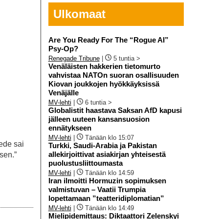
Ulkomaat
Are You Ready For The “Rogue AI”
Psy-Op?
Renegade Tribune
|
5 tuntia >
Venäläisten hakkerien tietomurto
vahvistaa NATOn suoran osallisuuden
Kiovan joukkojen hyökkäyksissä
Venäjälle
MV-lehti
|
6 tuntia >
Globalistit haastava Saksan AfD kapusi
jälleen uuteen kansansuosion
ennätykseen
MV-lehti
|
Tänään klo 15:07
ede sai
Turkki, Saudi-Arabia ja Pakistan
allekirjoittivat asiakirjan yhteisestä
sen.”
puolustusliittoumasta
MV-lehti
|
Tänään klo 14:59
Iran ilmoitti Hormuzin sopimuksen
valmistuvan – Vaatii Trumpia
lopettamaan ”teatteridiplomatian”
MV-lehti
|
Tänään klo 14:49
Mielipidemittaus: Diktaattori Zelenskyi