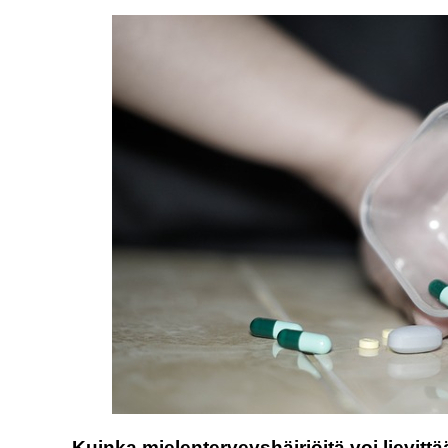
Kuinka mielenterveyshäiriöitä voi lievittä