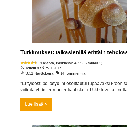
Tutkimukset: taikasienillä erittäin tehoka
(
9
arviota, keskiarvo:
4,33
/ 5 tähteä 5)
Toimitus
25.1.2017
5831 Näyttökerrat
14 Kommenttia
”Erityisesti psilosybiini osoittautui lupaavaksi kro
viitteitä yhdisteen potentiaalista jo 1940-luvulla, mu
Lue lisää