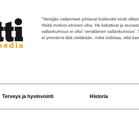
”Venäjän vallanneet johtavat bolševikit eivät olleet 
Heitä motivoi etninen viha. He kiduttivat ja teuras
vallankumous ei ollut 'venäläinen vallankumous'. 
ei ymmärrä tätä vieläkään, mikä todistaa, että k
Terveys ja hyvinvointi
Historia