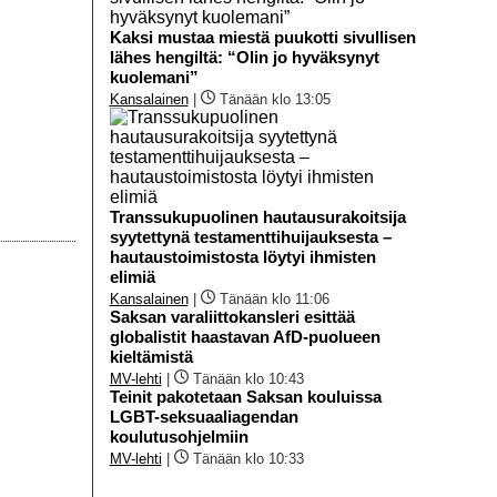
Kaksi mustaa miestä puukotti sivullisen
lähes hengiltä: “Olin jo hyväksynyt
kuolemani”
Kansalainen
|
Tänään klo 13:05
Transsukupuolinen hautausurakoitsija
syytettynä testamenttihuijauksesta –
hautaustoimistosta löytyi ihmisten
elimiä
Kansalainen
|
Tänään klo 11:06
Saksan varaliittokansleri esittää
globalistit haastavan AfD-puolueen
kieltämistä
MV-lehti
|
Tänään klo 10:43
Teinit pakotetaan Saksan kouluissa
LGBT-seksuaaliagendan
koulutusohjelmiin
MV-lehti
|
Tänään klo 10:33