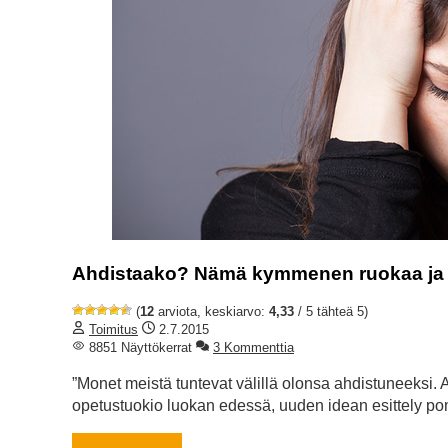
Ahdistaako? Nämä kymmenen ruokaa ja yr
(
12
arviota, keskiarvo:
4,33
/ 5 tähteä 5)
Toimitus
2.7.2015
8851 Näyttökerrat
3 Kommenttia
”Monet meistä tuntevat välillä olonsa ahdistuneeksi. 
opetustuokio luokan edessä, uuden idean esittely po