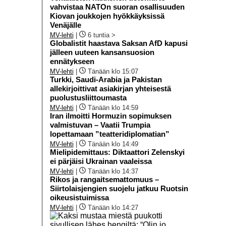
vahvistaa NATOn suoran osallisuuden
Kiovan joukkojen hyökkäyksissä
Venäjälle
MV-lehti
|
6 tuntia >
Globalistit haastava Saksan AfD kapusi
jälleen uuteen kansansuosion
ennätykseen
MV-lehti
|
Tänään klo 15:07
Turkki, Saudi-Arabia ja Pakistan
allekirjoittivat asiakirjan yhteisestä
puolustusliittoumasta
MV-lehti
|
Tänään klo 14:59
Iran ilmoitti Hormuzin sopimuksen
valmistuvan – Vaatii Trumpia
lopettamaan ”teatteridiplomatian”
MV-lehti
|
Tänään klo 14:49
Mielipidemittaus: Diktaattori Zelenskyi
ei pärjäisi Ukrainan vaaleissa
MV-lehti
|
Tänään klo 14:37
Rikos ja rangaitsemattomuus –
Siirtolaisjengien suojelu jatkuu Ruotsin
oikeusistuimissa
MV-lehti
|
Tänään klo 14:27