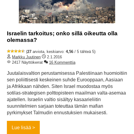
Israelin tarkoitus; onko sillä oikeutta olla
olemassa?
(
27
arviota, keskiarvo:
4,56
/ 5 tähteä 5)
Markku Juutinen
2.1.2016
2417 Näyttökerrat
16 Kommenttia
Juutalaisvaltion perustamisessa Palestiinaan huomioitiin
sen poliittisesti keskeinen suhde Eurooppaan, Aasiaan
ja Afrikkaan nähden. Siten Israel muodostaa myös
sotilas-strategisen polttopisteen maailman valta-asemaa
ajatellen. Israelin valtio sisältyy kasaarieliitin
suunnitelmien sarjaan toteuttaa tämän mafian
pyrkimykset Talmudin ennustuksien mukaisesti.
Lue lisää