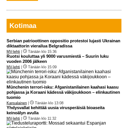
Kotimaa
Serbian patrioottinen oppositio protestoi lujasti Ukrainan
diktaattorin vierailua Belgradissa
MV-lehti
|
Tänään klo 15:36
Ruotsi kouluttaa yli 9000 varusmiestä – Suurin luku
vuoden 2006 jälkeen
MV-lehti
|
Tänään klo 15:09
Münchenin terrori-isku: Afganistanilainen kaahasi kaasu
pohjassa ja Koraani kädessä väkijoukkoon – elinkautinen
tuomio
Kansalainen
|
Tänään klo 13:08
Yhdysvallat kehittää uusia virusperäisiä bioaseita
keinoälyn avulla
MV-lehti
|
Tänään klo 11:32