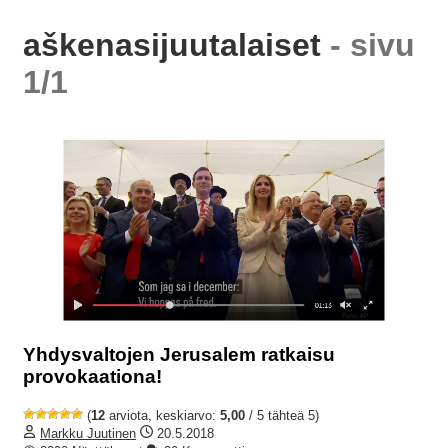
aškenasijuutalaiset
- sivu
1/1
Yhdysvaltojen Jerusalem ratkaisu
provokaationa!
(
12
arviota, keskiarvo:
5,00
/ 5 tähteä 5)
Markku Juutinen
20.5.2018