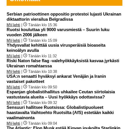
Serbian patrioottinen oppositio protestoi lujasti Ukrainan
diktaattorin vierailua Belgradissa
MV-lehti
|
Tänään klo 15:36
Ruotsi kouluttaa yli 9000 varusmiestä – Suurin luku
vuoden 2006 jälkeen
MV-lehti
|
Tänään klo 15:09
Yhdysvallat kehittää uusia virusperäisiä bioaseita
keinoälyn avulla
MV-lehti
|
Tänään klo 11:32
Riski Naton false flag -valehyökkäyksistä kasvaa jyrkästi
Ukrainan romahtaessa
MV-lehti
|
Tänään klo 10:38
USA:n senaatti hyväksyi ankarat Venäjän ja Iranin
vastaiset pakotteet
MV-lehti
|
Tänään klo 09:50
Espanjan globalistihallitus uhkailee Ceutan siirtolaisia
vastustavia alueita – Uusi hyökkäys odottavissa?
MV-lehti
|
Tänään klo 09:32
Sensuuri hallitsee Ruotsissa: Globalistipuolueet
haastavalta Vaihtoehto Ruotsilta (AfS) estetään kaikki
vaalimainonta
MV-lehti
|
Tänään klo 09:04
The Atlantic: Elon Musk estää Kiovan joukoilta Starlinkin