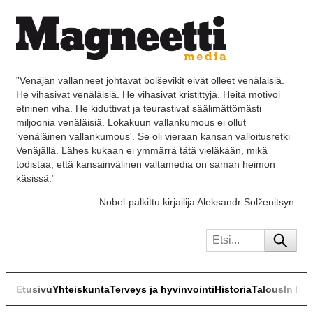
”Venäjän vallanneet johtavat bolševikit eivät olleet venäläisiä.
He vihasivat venäläisiä. He vihasivat kristittyjä. Heitä motivoi
etninen viha. He kiduttivat ja teurastivat säälimättömästi
miljoonia venäläisiä. Lokakuun vallankumous ei ollut
'venäläinen vallankumous'. Se oli vieraan kansan valloitusretki
Venäjällä. Lähes kukaan ei ymmärrä tätä vieläkään, mikä
todistaa, että kansainvälinen valtamedia on saman heimon
käsissä.”
Nobel-palkittu kirjailija Aleksandr Solženitsyn.
Etusivu
Yhteiskunta
Terveys ja hyvinvointi
Historia
Talous
In Eng