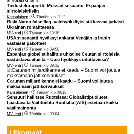
Tiedusteluraportti: Mossad sekaantui Espanjan
siirtolaiskriisiin
Kansalainen
|
Tänään klo 11:11
Riski Naton false flag -valehyökkäyksistä kasvaa jyrkästi
Ukrainan romahtaessa
MV-lehti
|
Tänään klo 10:38
USA:n senaatti hyväksyi ankarat Venäjän ja Iranin
vastaiset pakotteet
MV-lehti
|
Tänään klo 09:50
Espanjan globalistihallitus uhkailee Ceutan siirtolaisia
vastustavia alueita – Uusi hyökkäys odottavissa?
MV-lehti
|
Tänään klo 09:32
Carunan miljardikanne ei kaadu – Suomi voi joutua
maksamaan jättikorvaukset
Kansalainen
|
Tänään klo 09:10
Sensuuri hallitsee Ruotsissa: Globalistipuolueet
haastavalta Vaihtoehto Ruotsilta (AfS) estetään kaikki
vaalimainonta
MV-lehti
|
Tänään klo 09:04
Ulkomaat