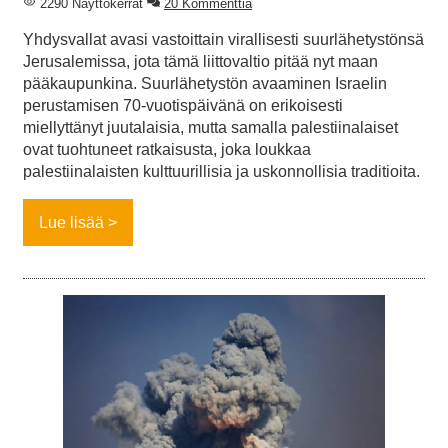
2290 Näyttökerrat
20 Kommenttia
Yhdysvallat avasi vastoittain virallisesti suurlähetystönsä
Jerusalemissa, jota tämä liittovaltio pitää nyt maan
pääkaupunkina. Suurlähetystön avaaminen Israelin
perustamisen 70-vuotispäivänä on erikoisesti
miellyttänyt juutalaisia, mutta samalla palestiinalaiset
ovat tuohtuneet ratkaisusta, joka loukkaa
palestiinalaisten kulttuurillisia ja uskonnollisia traditioita.
Lue lisää