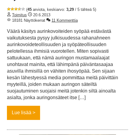
(
45
arviota, keskiarvo:
3,29
/ 5 tähteä 5)
Toimitus
20.6.2013
18181 Näyttökerrat
11 Kommenttia
Väärä käsitys aurinkovoiteiden syöpää estävästä
vaikutuksesta pysyy julkisuudessa rahanahneen
aurinkovoideteollisuuden ja syöpäteollisuuden
pelotellessa ihmisiä vuorotellen. Miten sopivasti
sattuukaan, että nämä auringon mustamaalaajat
unohtavat mainita, että lähimpänä päiväntasaajaa
asuvilla ihmisillä on vähiten ihosyöpää. Sen sijaan
kesän lähestyessä media pommittaa meitä päivittäin
myyteillä, joiden mukaan auringon säteiltä
suojautuminen suojaisi meitä jotenkin siltä ainoalta
asialta, jonka auringonsäteet itse […]
Lue lisää