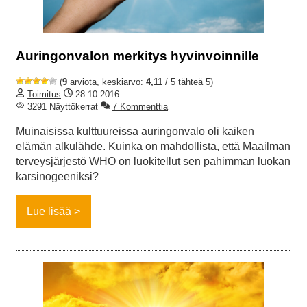
Auringonvalon merkitys hyvinvoinnille
(
9
arviota, keskiarvo:
4,11
/ 5 tähteä 5)
Toimitus
28.10.2016
3291 Näyttökerrat
7 Kommenttia
Muinaisissa kulttuureissa auringonvalo oli kaiken
elämän alkulähde. Kuinka on mahdollista, että Maailman
terveysjärjestö WHO on luokitellut sen pahimman luokan
karsinogeeniksi?
Lue lisää