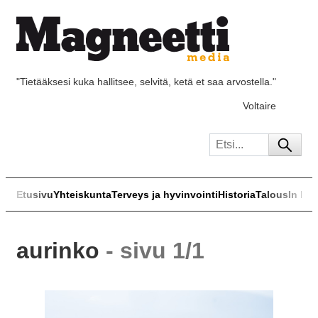
"Tietääksesi kuka hallitsee, selvitä, ketä et saa arvostella."
Voltaire
Etusivu
Yhteiskunta
Terveys ja hyvinvointi
Historia
Talous
In Eng
aurinko
- sivu 1/1