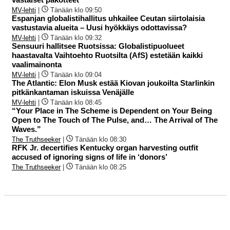
MV-lehti
|
Tänään klo 09:50
Espanjan globalistihallitus uhkailee Ceutan siirtolaisia
vastustavia alueita – Uusi hyökkäys odottavissa?
MV-lehti
|
Tänään klo 09:32
Sensuuri hallitsee Ruotsissa: Globalistipuolueet
haastavalta Vaihtoehto Ruotsilta (AfS) estetään kaikki
vaalimainonta
MV-lehti
|
Tänään klo 09:04
The Atlantic: Elon Musk estää Kiovan joukoilta Starlinkin
pitkänkantaman iskuissa Venäjälle
MV-lehti
|
Tänään klo 08:45
“Your Place in The Scheme is Dependent on Your Being
Open to The Touch of The Pulse, and… The Arrival of The
Waves.”
The Truthseeker
|
Tänään klo 08:30
RFK Jr. decertifies Kentucky organ harvesting outfit
accused of ignoring signs of life in ‘donors’
The Truthseeker
|
Tänään klo 08:25