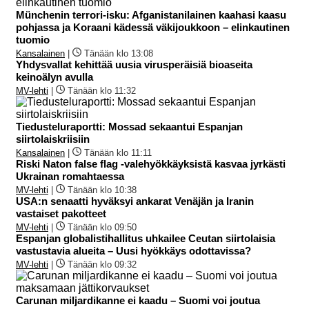
Münchenin terrori-isku: Afganistanilainen kaahasi kaasu
pohjassa ja Koraani kädessä väkijoukkoon – elinkautinen
tuomio
Kansalainen
|
Tänään klo 13:08
Yhdysvallat kehittää uusia virusperäisiä bioaseita
keinoälyn avulla
MV-lehti
|
Tänään klo 11:32
Tiedusteluraportti: Mossad sekaantui Espanjan
siirtolaiskriisiin
Kansalainen
|
Tänään klo 11:11
Riski Naton false flag -valehyökkäyksistä kasvaa jyrkästi
Ukrainan romahtaessa
MV-lehti
|
Tänään klo 10:38
USA:n senaatti hyväksyi ankarat Venäjän ja Iranin
vastaiset pakotteet
MV-lehti
|
Tänään klo 09:50
Espanjan globalistihallitus uhkailee Ceutan siirtolaisia
vastustavia alueita – Uusi hyökkäys odottavissa?
MV-lehti
|
Tänään klo 09:32
Carunan miljardikanne ei kaadu – Suomi voi joutua