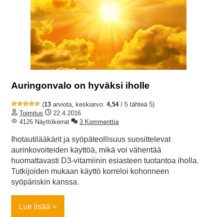
Auringonvalo on hyväksi iholle
(
13
arviota, keskiarvo:
4,54
/ 5 tähteä 5)
Toimitus
22.4.2016
4126 Näyttökerrat
3 Kommenttia
Ihotautilääkärit ja syöpäteollisuus suosittelevat
aurinkovoiteiden käyttöä, mikä voi vähentää
huomattavasti D3-vitamiinin esiasteen tuotantoa iholla.
Tutkijoiden mukaan käyttö korreloi kohonneen
syöpäriskin kanssa.
Lue lisää