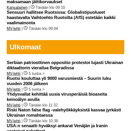
maksamaan jättikorvaukset
Kansalainen
|
Tänään klo 09:10
Sensuuri hallitsee Ruotsissa: Globalistipuolueet
haastavalta Vaihtoehto Ruotsilta (AfS) estetään kaikki
vaalimainonta
MV-lehti
|
Tänään klo 09:04
Ulkomaat
Serbian patrioottinen oppositio protestoi lujasti Ukrainan
diktaattorin vierailua Belgradissa
MV-lehti
|
5 tuntia >
Ruotsi kouluttaa yli 9000 varusmiestä – Suurin luku
vuoden 2006 jälkeen
MV-lehti
|
5 tuntia >
Yhdysvallat kehittää uusia virusperäisiä bioaseita
keinoälyn avulla
MV-lehti
|
Tänään klo 11:32
Riski Naton false flag -valehyökkäyksistä kasvaa jyrkästi
Ukrainan romahtaessa
MV-lehti
|
Tänään klo 10:38
USA:n senaatti hyväksyi ankarat Venäjän ja Iranin
vastaiset pakotteet