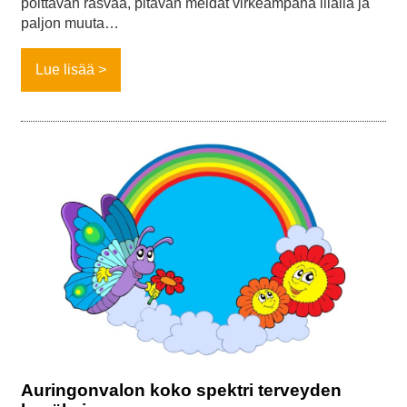
polttavan rasvaa, pitävän meidät virkeämpänä illalla ja
paljon muuta…
Lue lisää
Auringonvalon koko spektri terveyden