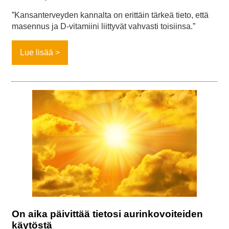
”Kansanterveyden kannalta on erittäin tärkeä tieto, että
masennus ja D-vitamiini liittyvät vahvasti toisiinsa.”
Lue lisää
On aika päivittää tietosi aurinkovoiteiden
käytöstä