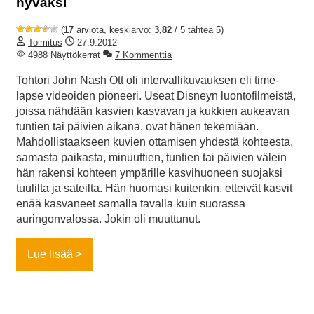
hyväksi
(
17
arviota, keskiarvo:
3,82
/ 5 tähteä 5)
Toimitus
27.9.2012
4988 Näyttökerrat
7 Kommenttia
Tohtori John Nash Ott oli intervallikuvauksen eli time-
lapse videoiden pioneeri. Useat Disneyn luontofilmeistä,
joissa nähdään kasvien kasvavan ja kukkien aukeavan
tuntien tai päivien aikana, ovat hänen tekemiään.
Mahdollistaakseen kuvien ottamisen yhdestä kohteesta,
samasta paikasta, minuuttien, tuntien tai päivien välein
hän rakensi kohteen ympärille kasvihuoneen suojaksi
tuulilta ja sateilta. Hän huomasi kuitenkin, etteivät kasvit
enää kasvaneet samalla tavalla kuin suorassa
auringonvalossa. Jokin oli muuttunut.
Lue lisää