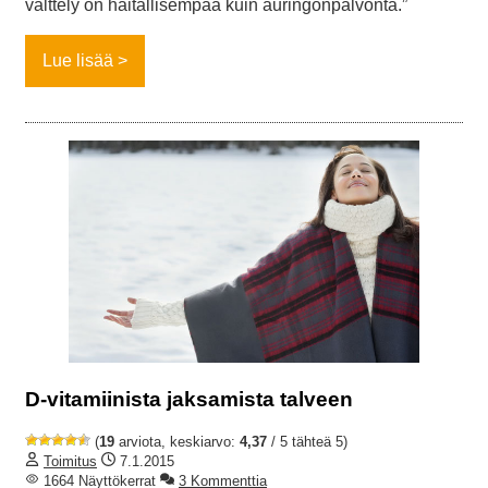
välttely on haitallisempaa kuin auringonpalvonta.”
Lue lisää
D-vitamiinista jaksamista talveen
(
19
arviota, keskiarvo:
4,37
/ 5 tähteä 5)
Toimitus
7.1.2015
1664 Näyttökerrat
3 Kommenttia