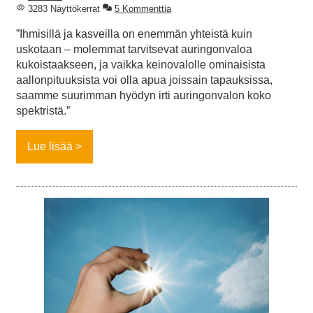
3283 Näyttökerrat
5 Kommenttia
”Ihmisillä ja kasveilla on enemmän yhteistä kuin
uskotaan – molemmat tarvitsevat auringonvaloa
kukoistaakseen, ja vaikka keinovalolle ominaisista
aallonpituuksista voi olla apua joissain tapauksissa,
saamme suurimman hyödyn irti auringonvalon koko
spektristä.”
Lue lisää