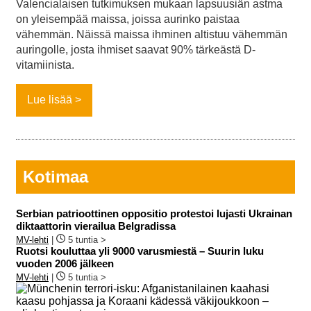
Valencialaisen tutkimuksen mukaan lapsuusiän astma
on yleisempää maissa, joissa aurinko paistaa
vähemmän. Näissä maissa ihminen altistuu vähemmän
auringolle, josta ihmiset saavat 90% tärkeästä D-
vitamiinista.
Lue lisää
Kotimaa
Serbian patrioottinen oppositio protestoi lujasti Ukrainan
diktaattorin vierailua Belgradissa
MV-lehti
|
5 tuntia >
Ruotsi kouluttaa yli 9000 varusmiestä – Suurin luku
vuoden 2006 jälkeen
MV-lehti
|
5 tuntia >