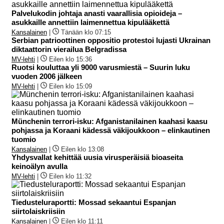
Palvelukodin johtaja anasti vaarallisia opioideja –
asukkaille annettiin laimennettua kipulääkettä
Kansalainen
|
Tänään klo 07:15
Serbian patrioottinen oppositio protestoi lujasti Ukrainan
diktaattorin vierailua Belgradissa
MV-lehti
|
Eilen klo 15:36
Ruotsi kouluttaa yli 9000 varusmiestä – Suurin luku
vuoden 2006 jälkeen
MV-lehti
|
Eilen klo 15:09
Münchenin terrori-isku: Afganistanilainen kaahasi kaasu
pohjassa ja Koraani kädessä väkijoukkoon – elinkautinen
tuomio
Kansalainen
|
Eilen klo 13:08
Yhdysvallat kehittää uusia virusperäisiä bioaseita
keinoälyn avulla
MV-lehti
|
Eilen klo 11:32
Tiedusteluraportti: Mossad sekaantui Espanjan
siirtolaiskriisiin
Kansalainen
|
Eilen klo 11:11