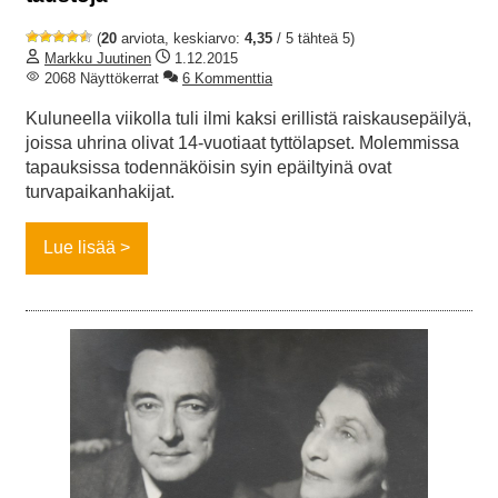
(
20
arviota, keskiarvo:
4,35
/ 5 tähteä 5)
Markku Juutinen
1.12.2015
2068 Näyttökerrat
6 Kommenttia
Kuluneella viikolla tuli ilmi kaksi erillistä raiskausepäilyä,
joissa uhrina olivat 14-vuotiaat tyttölapset. Molemmissa
tapauksissa todennäköisin syin epäiltyinä ovat
turvapaikanhakijat.
Lue lisää