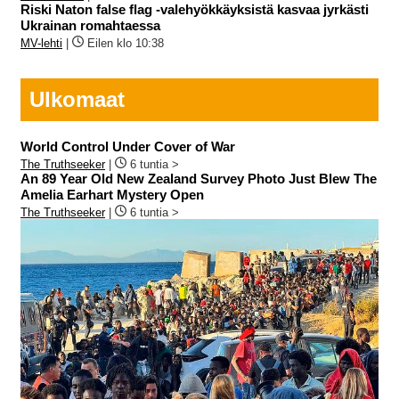
Riski Naton false flag -valehyökkäyksistä kasvaa jyrkästi
Ukrainan romahtaessa
MV-lehti
|
Eilen klo 10:38
Ulkomaat
World Control Under Cover of War
The Truthseeker
|
6 tuntia >
An 89 Year Old New Zealand Survey Photo Just Blew The
Amelia Earhart Mystery Open
The Truthseeker
|
6 tuntia >