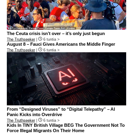
The Ceuta crisis isn’t over – it’s only just begun
The Truthseeker
|
6 tuntia >
August 8 – Fauci Gives Americans the Middle Finger
The Truthseeker
|
6 tuntia >
From “Designed Viruses” to “Digital Telepathy” – AI
Panic Kicks into Overdrive
The Truthseeker
|
6 tuntia >
Kids In TINY British Village BEG The Government Not To
Force Illegal Migrants On Their Home