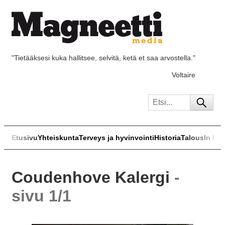
"Tietääksesi kuka hallitsee, selvitä, ketä et saa arvostella."
Voltaire
Etusivu
Yhteiskunta
Terveys ja hyvinvointi
Historia
Talous
In Eng
Coudenhove Kalergi
-
sivu 1/1