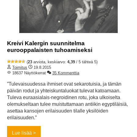
Kreivi Kalergin suunnitelma
eurooppalaisten tuhoamiseksi
(
23
arviota, keskiarvo:
4,39
/ 5 tähteä 5)
Toimitus
19.8.2015
18637 Näyttökerrat
35 Kommenttia
”Tulevaisuudessa ihmiset ovat sekarotuisia, ja tämän
päivän rodut ja yhteiskuntaluokat tulevat katoamaan.
Tuleva euraasialais-negroidinen rotu, joka ulkoiselta
olemukseltaan tulee muistuttamaan antiikin egyptiläisiä,
asettaa kansojen erilaisuuden tilalle yksilöiden
erilaisuuden.”
Lue lisää