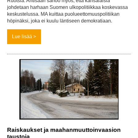
Ruotsia. Ahtisaari sanoo myös, että kansalaisia
johdetaan harhaan Suomen ulkopolitiikkaa koskevassa
keskustelussa. MA kuittaa puolueettomuuspolitiikan
höpinäksi, joka ei kuulu läntiseen demokratiaan.
Lue lisää
Raiskaukset ja maahanmuuttoinvaasion
taustoja