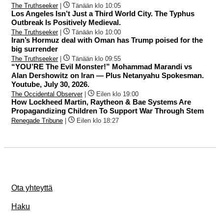
The Truthseeker
|
Tänään klo 10:05
Los Angeles Isn’t Just a Third World City. The Typhus
Outbreak Is Positively Medieval.
The Truthseeker
|
Tänään klo 10:00
Iran’s Hormuz deal with Oman has Trump poised for the
big surrender
The Truthseeker
|
Tänään klo 09:55
“YOU’RE The Evil Monster!” Mohammad Marandi vs
Alan Dershowitz on Iran — Plus Netanyahu Spokesman.
Youtube, July 30, 2026.
The Occidental Observer
|
Eilen klo 19:00
How Lockheed Martin, Raytheon & Bae Systems Are
Propagandizing Children To Support War Through Stem
Renegade Tribune
|
Eilen klo 18:27
Ota yhteyttä
Haku