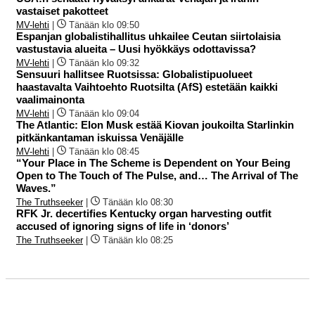
vastaiset pakotteet
MV-lehti
|
Tänään klo 09:50
Espanjan globalistihallitus uhkailee Ceutan siirtolaisia
vastustavia alueita – Uusi hyökkäys odottavissa?
MV-lehti
|
Tänään klo 09:32
Sensuuri hallitsee Ruotsissa: Globalistipuolueet
haastavalta Vaihtoehto Ruotsilta (AfS) estetään kaikki
vaalimainonta
MV-lehti
|
Tänään klo 09:04
The Atlantic: Elon Musk estää Kiovan joukoilta Starlinkin
pitkänkantaman iskuissa Venäjälle
MV-lehti
|
Tänään klo 08:45
“Your Place in The Scheme is Dependent on Your Being
Open to The Touch of The Pulse, and… The Arrival of The
Waves.”
The Truthseeker
|
Tänään klo 08:30
RFK Jr. decertifies Kentucky organ harvesting outfit
accused of ignoring signs of life in ‘donors’
The Truthseeker
|
Tänään klo 08:25