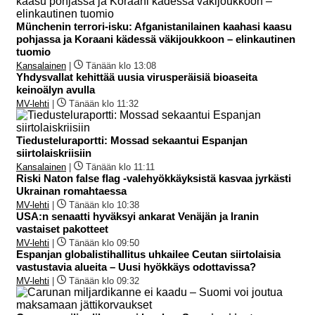
Münchenin terrori-isku: Afganistanilainen kaahasi kaasu
pohjassa ja Koraani kädessä väkijoukkoon – elinkautinen
tuomio
Kansalainen
|
Tänään klo 13:08
Yhdysvallat kehittää uusia virusperäisiä bioaseita
keinoälyn avulla
MV-lehti
|
Tänään klo 11:32
Tiedusteluraportti: Mossad sekaantui Espanjan
siirtolaiskriisiin
Kansalainen
|
Tänään klo 11:11
Riski Naton false flag -valehyökkäyksistä kasvaa jyrkästi
Ukrainan romahtaessa
MV-lehti
|
Tänään klo 10:38
USA:n senaatti hyväksyi ankarat Venäjän ja Iranin
vastaiset pakotteet
MV-lehti
|
Tänään klo 09:50
Espanjan globalistihallitus uhkailee Ceutan siirtolaisia
vastustavia alueita – Uusi hyökkäys odottavissa?
MV-lehti
|
Tänään klo 09:32