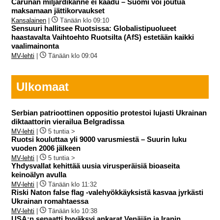
Carunan miljardikanne ei kaadu – Suomi voi joutua
maksamaan jättikorvaukset
Kansalainen
|
Tänään klo 09:10
Sensuuri hallitsee Ruotsissa: Globalistipuolueet
haastavalta Vaihtoehto Ruotsilta (AfS) estetään kaikki
vaalimainonta
MV-lehti
|
Tänään klo 09:04
Ulkomaat
Serbian patrioottinen oppositio protestoi lujasti Ukrainan
diktaattorin vierailua Belgradissa
MV-lehti
|
5 tuntia >
Ruotsi kouluttaa yli 9000 varusmiestä – Suurin luku
vuoden 2006 jälkeen
MV-lehti
|
5 tuntia >
Yhdysvallat kehittää uusia virusperäisiä bioaseita
keinoälyn avulla
MV-lehti
|
Tänään klo 11:32
Riski Naton false flag -valehyökkäyksistä kasvaa jyrkästi
Ukrainan romahtaessa
MV-lehti
|
Tänään klo 10:38
USA:n senaatti hyväksyi ankarat Venäjän ja Iranin