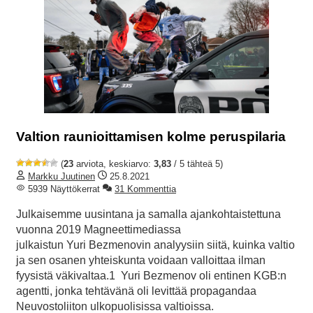
Valtion raunioittamisen kolme peruspilaria
(
23
arviota, keskiarvo:
3,83
/ 5 tähteä 5)
Markku Juutinen
25.8.2021
5939 Näyttökerrat
31 Kommenttia
Julkaisemme uusintana ja samalla ajankohtaistettuna
vuonna 2019 Magneettimediassa
julkaistun Yuri Bezmenovin analyysiin siitä, kuinka valtio
ja sen osanen yhteiskunta voidaan valloittaa ilman
fyysistä väkivaltaa.1 Yuri Bezmenov oli entinen KGB:n
agentti, jonka tehtävänä oli levittää propagandaa
Neuvostoliiton ulkopuolisissa valtioissa.