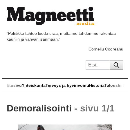
"Poliitikko tahtoo luoda uraa, mutta me tahdomme rakentaa
kauniin ja vahvan isänmaan."
Corneliu Codreanu
Etusivu
Yhteiskunta
Terveys ja hyvinvointi
Historia
Talous
In Eng
Demoralisointi
- sivu 1/1