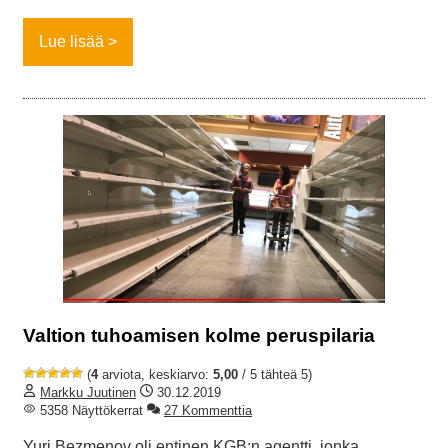
Lue lisää
Valtion tuhoamisen kolme peruspilaria
(
4
arviota, keskiarvo:
5,00
/ 5 tähteä 5)
Markku Juutinen
30.12.2019
5358 Näyttökerrat
27 Kommenttia
Yuri Bezmenov oli entinen KGB:n agentti, jonka