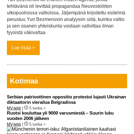
tehtävänä oli levittää propagandaa Neuvostoliiton
ulkopuolisissa valtioissa. Jäljempänä kirjoitettu esitelmä
perustuu Yuri Bezmenovin analyysiin siitä, kuinka valtio
ja sen osanen yhteiskunta voidaan valloittaa ilman
fyysistä väkivaltaa
Lue lisää
Kotimaa
Serbian patrioottinen oppositio protestoi lujasti Ukrainan
diktaattorin vierailua Belgradissa
MV-lehti
|
5 tuntia >
Ruotsi kouluttaa yli 9000 varusmiestä – Suurin luku
vuoden 2006 jälkeen
MV-lehti
|
5 tuntia >