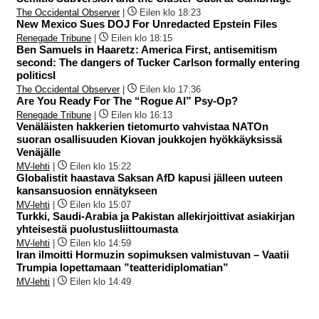
The Occidental Observer
|
Eilen klo 18:23
New Mexico Sues DOJ For Unredacted Epstein Files
Renegade Tribune
|
Eilen klo 18:15
Ben Samuels in Haaretz: America First, antisemitism
second: The dangers of Tucker Carlson formally entering
politicsI
The Occidental Observer
|
Eilen klo 17:36
Are You Ready For The “Rogue AI” Psy-Op?
Renegade Tribune
|
Eilen klo 16:13
Venäläisten hakkerien tietomurto vahvistaa NATOn
suoran osallisuuden Kiovan joukkojen hyökkäyksissä
Venäjälle
MV-lehti
|
Eilen klo 15:22
Globalistit haastava Saksan AfD kapusi jälleen uuteen
kansansuosion ennätykseen
MV-lehti
|
Eilen klo 15:07
Turkki, Saudi-Arabia ja Pakistan allekirjoittivat asiakirjan
yhteisestä puolustusliittoumasta
MV-lehti
|
Eilen klo 14:59
Iran ilmoitti Hormuzin sopimuksen valmistuvan – Vaatii
Trumpia lopettamaan ”teatteridiplomatian”
MV-lehti
|
Eilen klo 14:49