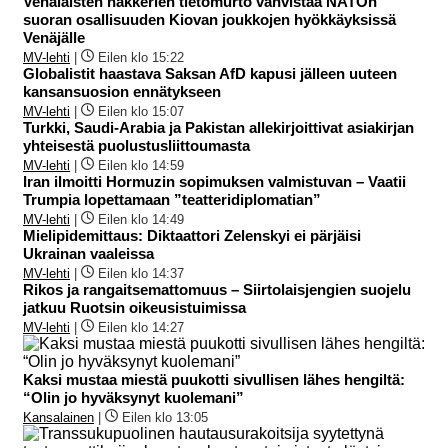
Venäläisten hakkerien tietomurto vahvistaa NATOn
suoran osallisuuden Kiovan joukkojen hyökkäyksissä
Venäjälle
MV-lehti
|
Eilen klo 15:22
Globalistit haastava Saksan AfD kapusi jälleen uuteen
kansansuosion ennätykseen
MV-lehti
|
Eilen klo 15:07
Turkki, Saudi-Arabia ja Pakistan allekirjoittivat asiakirjan
yhteisestä puolustusliittoumasta
MV-lehti
|
Eilen klo 14:59
Iran ilmoitti Hormuzin sopimuksen valmistuvan – Vaatii
Trumpia lopettamaan ”teatteridiplomatian”
MV-lehti
|
Eilen klo 14:49
Mielipidemittaus: Diktaattori Zelenskyi ei pärjäisi
Ukrainan vaaleissa
MV-lehti
|
Eilen klo 14:37
Rikos ja rangaitsemattomuus – Siirtolaisjengien suojelu
jatkuu Ruotsin oikeusistuimissa
MV-lehti
|
Eilen klo 14:27
Kaksi mustaa miestä puukotti sivullisen lähes hengiltä:
“Olin jo hyväksynyt kuolemani”
Kansalainen
|
Eilen klo 13:05