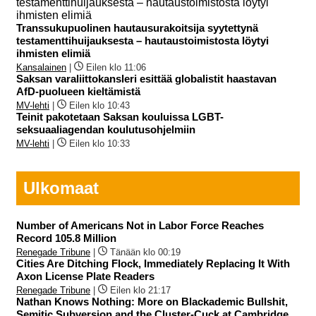
Transsukupuolinen hautausurakoitsija syytettynä
testamenttihuijauksesta – hautaustoimistosta löytyi
ihmisten elimiä
Kansalainen
|
Eilen klo 11:06
Saksan varaliittokansleri esittää globalistit haastavan
AfD-puolueen kieltämistä
MV-lehti
|
Eilen klo 10:43
Teinit pakotetaan Saksan kouluissa LGBT-
seksuaaliagendan koulutusohjelmiin
MV-lehti
|
Eilen klo 10:33
Ulkomaat
Number of Americans Not in Labor Force Reaches
Record 105.8 Million
Renegade Tribune
|
Tänään klo 00:19
Cities Are Ditching Flock, Immediately Replacing It With
Axon License Plate Readers
Renegade Tribune
|
Eilen klo 21:17
Nathan Knows Nothing: More on Blackademic Bullshit,
Semitic Subversion and the Cluster-Cuck at Cambridge