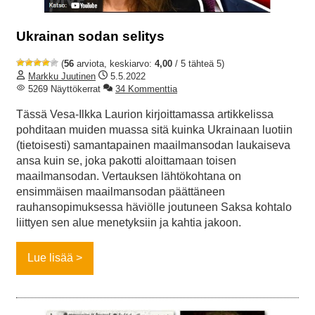
Ukrainan sodan selitys
(
56
arviota, keskiarvo:
4,00
/ 5 tähteä 5)
Markku Juutinen
5.5.2022
5269 Näyttökerrat
34 Kommenttia
Tässä Vesa-Ilkka Laurion kirjoittamassa artikkelissa
pohditaan muiden muassa sitä kuinka Ukrainaan luotiin
(tietoisesti) samantapainen maailmansodan laukaiseva
ansa kuin se, joka pakotti aloittamaan toisen
maailmansodan. Vertauksen lähtökohtana on
ensimmäisen maailmansodan päättäneen
rauhansopimuksessa häviölle joutuneen Saksa kohtalo
liittyen sen alue menetyksiin ja kahtia jakoon.
Lue lisää