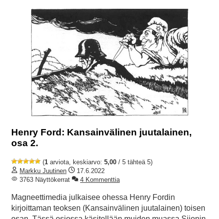
Henry Ford: Kansainvälinen juutalainen,
osa 2.
(
1
arviota, keskiarvo:
5,00
/ 5 tähteä 5)
Markku Juutinen
17.6.2022
3763 Näyttökerrat
4 Kommenttia
Magneettimedia julkaisee ohessa Henry Fordin
kirjoittaman teoksen (Kansainvälinen juutalainen) toisen
osan. Tässä osiossa käsitellään muiden muassa Siionin