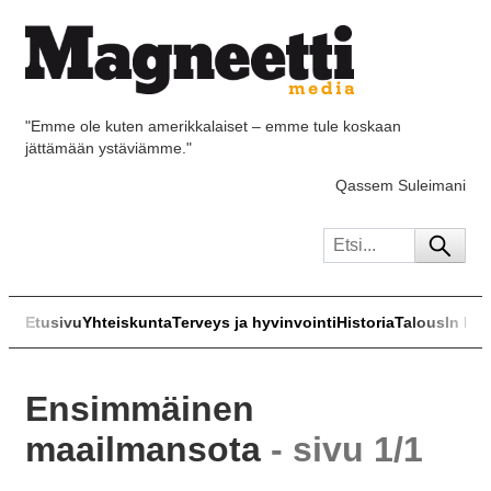
"Emme ole kuten amerikkalaiset – emme tule koskaan
jättämään ystäviämme."
Qassem Suleimani
Etusivu
Yhteiskunta
Terveys ja hyvinvointi
Historia
Talous
In Eng
Ensimmäinen
maailmansota
- sivu 1/1