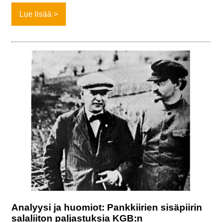
Lue lisää
Analyysi ja huomiot: Pankkiirien sisäpiirin
salaliiton paljastuksia KGB:n