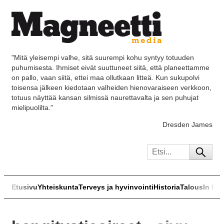
"Mitä yleisempi valhe, sitä suurempi kohu syntyy totuuden
puhumisesta. Ihmiset eivät suuttuneet siitä, että planeettamme
on pallo, vaan siitä, ettei maa ollutkaan litteä. Kun sukupolvi
toisensa jälkeen kiedotaan valheiden hienovaraiseen verkkoon,
totuus näyttää kansan silmissä naurettavalta ja sen puhujat
mielipuolilta."
Dresden James
Etusivu
Yhteiskunta
Terveys ja hyvinvointi
Historia
Talous
In Eng