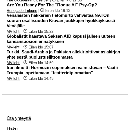
The Occidental Observer
|
Eilen klo 17:36
Are You Ready For The “Rogue AI” Psy-Op?
Renegade Tribune
|
Eilen klo 16:13
Venäläisten hakkerien tietomurto vahvistaa NATOn
suoran osallisuuden Kiovan joukkojen hyökkäyksissä
Venäjälle
MV-lehti
|
Eilen klo 15:22
Globalistit haastava Saksan AfD kapusi jälleen uuteen
kansansuosion ennätykseen
MV-lehti
|
Eilen klo 15:07
Turkki, Saudi-Arabia ja Pakistan allekirjoittivat asiakirjan
yhteisestä puolustusliittoumasta
MV-lehti
|
Eilen klo 14:59
Iran ilmoitti Hormuzin sopimuksen valmistuvan – Vaatii
Trumpia lopettamaan ”teatteridiplomatian”
MV-lehti
|
Eilen klo 14:49
Ota yhteyttä
Haku