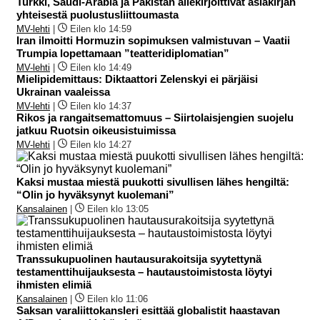
Turkki, Saudi-Arabia ja Pakistan allekirjoittivat asiakirjan
yhteisestä puolustusliittoumasta
MV-lehti
|
Eilen klo 14:59
Iran ilmoitti Hormuzin sopimuksen valmistuvan – Vaatii
Trumpia lopettamaan ”teatteridiplomatian”
MV-lehti
|
Eilen klo 14:49
Mielipidemittaus: Diktaattori Zelenskyi ei pärjäisi
Ukrainan vaaleissa
MV-lehti
|
Eilen klo 14:37
Rikos ja rangaitsemattomuus – Siirtolaisjengien suojelu
jatkuu Ruotsin oikeusistuimissa
MV-lehti
|
Eilen klo 14:27
Kaksi mustaa miestä puukotti sivullisen lähes hengiltä:
“Olin jo hyväksynyt kuolemani”
Kansalainen
|
Eilen klo 13:05
Transsukupuolinen hautausurakoitsija syytettynä
testamenttihuijauksesta – hautaustoimistosta löytyi
ihmisten elimiä
Kansalainen
|
Eilen klo 11:06
Saksan varaliittokansleri esittää globalistit haastavan