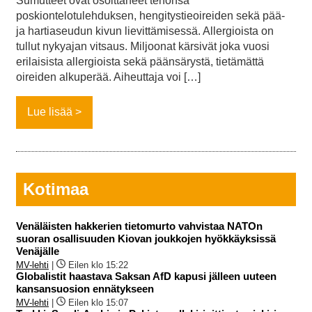
Sumutteet ovat osoittaneet tehonsa
poskiontelotulehduksen, hengitystieoireiden sekä pää-
ja hartiaseudun kivun lievittämisessä. Allergioista on
tullut nykyajan vitsaus. Miljoonat kärsivät joka vuosi
erilaisista allergioista sekä päänsärystä, tietämättä
oireiden alkuperää. Aiheuttaja voi […]
Lue lisää
Kotimaa
Venäläisten hakkerien tietomurto vahvistaa NATOn
suoran osallisuuden Kiovan joukkojen hyökkäyksissä
Venäjälle
MV-lehti
|
Eilen klo 15:22
Globalistit haastava Saksan AfD kapusi jälleen uuteen
kansansuosion ennätykseen
MV-lehti
|
Eilen klo 15:07