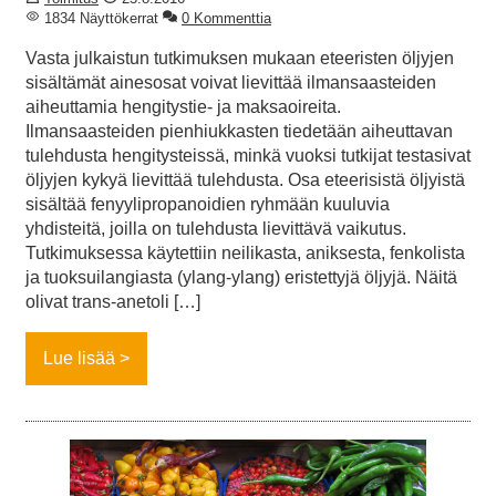
1834 Näyttökerrat
0 Kommenttia
Vasta julkaistun tutkimuksen mukaan eteeristen öljyjen
sisältämät ainesosat voivat lievittää ilmansaasteiden
aiheuttamia hengitystie- ja maksaoireita.
Ilmansaasteiden pienhiukkasten tiedetään aiheuttavan
tulehdusta hengitysteissä, minkä vuoksi tutkijat testasivat
öljyjen kykyä lievittää tulehdusta. Osa eteerisistä öljyistä
sisältää fenyylipropanoidien ryhmään kuuluvia
yhdisteitä, joilla on tulehdusta lievittävä vaikutus.
Tutkimuksessa käytettiin neilikasta, aniksesta, fenkolista
ja tuoksuilangiasta (ylang-ylang) eristettyjä öljyjä. Näitä
olivat trans-anetoli […]
Lue lisää