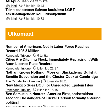
AfD-puolueen kieltämistä
MV-lehti
|
Eilen klo 10:43
Teinit pakotetaan Saksan kouluissa LGBT-
seksuaaliagendan koulutusohjelmiin
MV-lehti
|
Eilen klo 10:33
Ulkomaat
Number of Americans Not in Labor Force Reaches
Record 105.8 Million
Renegade Tribune
|
6 tuntia >
Cities Are Ditching Flock, Immediately Replacing It With
Axon License Plate Readers
Renegade Tribune
|
Eilen klo 21:17
Nathan Knows Nothing: More on Blackademic Bullshit,
Semitic Subversion and the Cluster-Cuck at Cambridge
The Occidental Observer
|
Eilen klo 18:23
New Mexico Sues DOJ For Unredacted Epstein Files
Renegade Tribune
|
Eilen klo 18:15
Ben Samuels in Haaretz: America First, antisemitism
second: The dangers of Tucker Carlson formally entering
politicsI