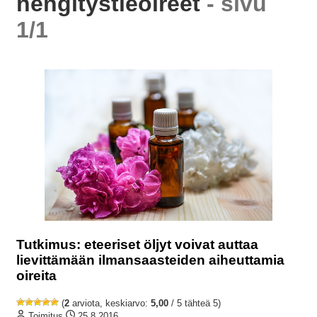
hengitystieoireet
- sivu
1/1
Tutkimus: eteeriset öljyt voivat auttaa
lievittämään ilmansaasteiden aiheuttamia
oireita
(
2
arviota, keskiarvo:
5,00
/ 5 tähteä 5)
Toimitus
25.8.2016