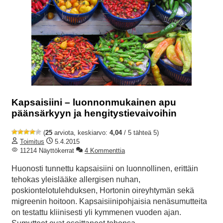
Kapsaisiini – luonnonmukainen apu
päänsärkyyn ja hengitystievaivoihin
(
25
arviota, keskiarvo:
4,04
/ 5 tähteä 5)
Toimitus
5.4.2015
11214 Näyttökerrat
4 Kommenttia
Huonosti tunnettu kapsaisiini on luonnollinen, erittäin
tehokas yleislääke allergisen nuhan,
poskiontelotulehduksen, Hortonin oireyhtymän sekä
migreenin hoitoon. Kapsaisiinipohjaisia nenäsumutteita
on testattu kliinisesti yli kymmenen vuoden ajan.