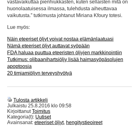
vastavaikuttaa pienhiukkasten, kuten sellaisten mitä on
huonolaatuisessa ilmassa, tulehdusta aiheuttavaa
vaikutusta.” tutkimusta johtanut Miriana Kfoury totesi.
Lue myös:
Näin eteeriset öljyt voivat nostaa elämänlaatuasi
Nämä eteeriset öljyt auttavat syöpään
FDA haluaa puuttua eteeristen öljyjen markkinointiin
Tutkimus: olibaanihartsiöljy lisää haimasyöpäsolujen
apoptoosia
20 timjamiöljyn terveyshyötyä
Tulosta artikkeli
Julkaistu
25.8.2016 klo 09:58
Kirjoittanut
Toimitus
Kategoria(t):
Uutiset
Avainsanat:
eteeriset öljyt
,
hengitystieoireet