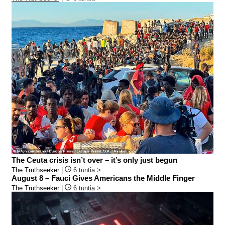
The Ceuta crisis isn’t over – it’s only just begun
The Truthseeker
|
6 tuntia >
August 8 – Fauci Gives Americans the Middle Finger
The Truthseeker
|
6 tuntia >