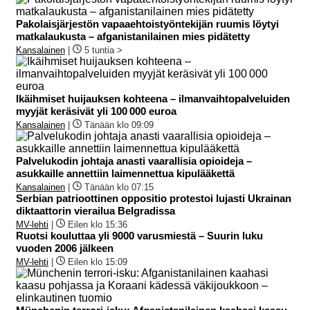
Pakolaisjärjestön vapaaehtoistyöntekijän ruumis löytyi
matkalaukusta – afganistanilainen mies pidätetty
Kansalainen
|
5 tuntia >
Ikäihmiset huijauksen kohteena – ilmanvaihtopalveluiden
myyjät keräsivät yli 100 000 euroa
Kansalainen
|
Tänään klo 09:09
Palvelukodin johtaja anasti vaarallisia opioideja –
asukkaille annettiin laimennettua kipulääkettä
Kansalainen
|
Tänään klo 07:15
Serbian patrioottinen oppositio protestoi lujasti Ukrainan
diktaattorin vierailua Belgradissa
MV-lehti
|
Eilen klo 15:36
Ruotsi kouluttaa yli 9000 varusmiestä – Suurin luku
vuoden 2006 jälkeen
MV-lehti
|
Eilen klo 15:09