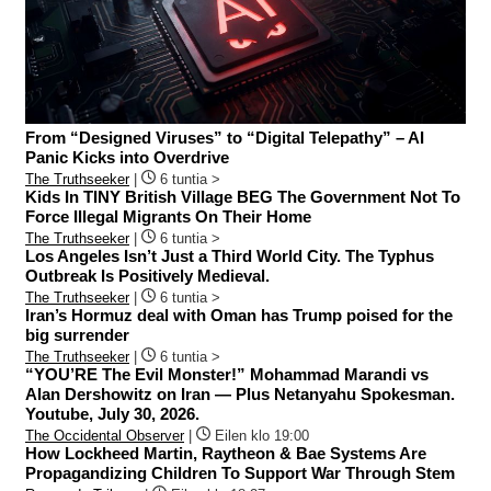
From “Designed Viruses” to “Digital Telepathy” – AI
Panic Kicks into Overdrive
The Truthseeker
|
6 tuntia >
Kids In TINY British Village BEG The Government Not To
Force Illegal Migrants On Their Home
The Truthseeker
|
6 tuntia >
Los Angeles Isn’t Just a Third World City. The Typhus
Outbreak Is Positively Medieval.
The Truthseeker
|
6 tuntia >
Iran’s Hormuz deal with Oman has Trump poised for the
big surrender
The Truthseeker
|
6 tuntia >
“YOU’RE The Evil Monster!” Mohammad Marandi vs
Alan Dershowitz on Iran — Plus Netanyahu Spokesman.
Youtube, July 30, 2026.
The Occidental Observer
|
Eilen klo 19:00
How Lockheed Martin, Raytheon & Bae Systems Are
Propagandizing Children To Support War Through Stem