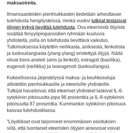
maksaoireita.
Ilmansaasteiden pienhiukkasten tiedetään aiheuttavan
tulehdusta hengitysteissä, minkä vuoksi
tutkijat testasivat
öljyjen kykyä lievittää tulehdusta
. Osa eteerisistä öljyistä
sisältää fenyylipropanoidien ryhmään kuuluvia
yhdisteitä, joilla on tulehdusta lievittävä vaikutus.
Tutkimuksessa käytettiin neilikasta, aniksesta, fenkolista
ja tuoksuilangiasta (ylang-ylang) eristettyjä öljyjä. Näitä
olivat trans-anetoli (anis ja fenkoli), estragoli (basilika),
eugenoli (neilikka) ja isoeugenoli (tuoksuilangia).
Kokeellisessa järjestelyssä maksa- ja keuhkosoluja
altistettiin pienhiukkasille ja eteerisille yhdisteille.
Tutkijat havaitsivat, että eteeriset yhdisteet laskivat IL-6-
sytokiinin pitoisuutta jopa 96 prosenttia ja IL-8-sytokiinin
pitoisuutta 87 prosenttia. Kummankin sytokiinin pitoisuus
kasvaa tulehdustilassa.
”Löydökset ovat tarjonneet ensimmäisen osoituksen
siitä, että luontaiset eteeristen öljyjen ainesosat voivat