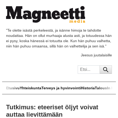
"Te olette isästä perkeleestä, ja isänne himoja te tahdotte
noudattaa. Hän on ollut murhaaja alusta asti, ja totuudessa hän
ei pysy, koska hänessä ei totuutta ole. Kun hän puhuu valhetta,
niin hän puhuu omaansa, sillä hän on valhettelija ja sen isä."
Jeesus juutalaisille
Etusivu
Yhteiskunta
Terveys ja hyvinvointi
Historia
Talous
In Eng
Tutkimus: eteeriset öljyt voivat
auttaa lievittämään