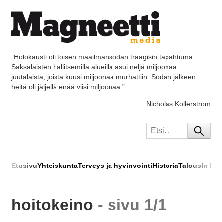
”Holokausti oli toisen maailmansodan traagisin tapahtuma.
Saksalaisten hallitsemilla alueilla asui neljä miljoonaa
juutalaista, joista kuusi miljoonaa murhattiin. Sodan jälkeen
heitä oli jäljellä enää viisi miljoonaa.”
Nicholas Kollerstrom
Etusivu
Yhteiskunta
Terveys ja hyvinvointi
Historia
Talous
In Eng
hoitokeino
- sivu 1/1