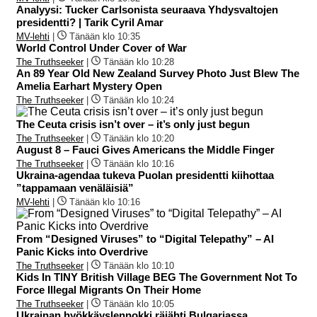
Analyysi: Tucker Carlsonista seuraava Yhdysvaltojen
presidentti? | Tarik Cyril Amar
MV-lehti
|
Tänään klo 10:35
World Control Under Cover of War
The Truthseeker
|
Tänään klo 10:28
An 89 Year Old New Zealand Survey Photo Just Blew The
Amelia Earhart Mystery Open
The Truthseeker
|
Tänään klo 10:24
The Ceuta crisis isn’t over – it’s only just begun
The Truthseeker
|
Tänään klo 10:20
August 8 – Fauci Gives Americans the Middle Finger
The Truthseeker
|
Tänään klo 10:16
Ukraina-agendaa tukeva Puolan presidentti kiihottaa
”tappamaan venäläisiä”
MV-lehti
|
Tänään klo 10:16
From “Designed Viruses” to “Digital Telepathy” – AI
Panic Kicks into Overdrive
The Truthseeker
|
Tänään klo 10:10
Kids In TINY British Village BEG The Government Not To
Force Illegal Migrants On Their Home
The Truthseeker
|
Tänään klo 10:05
Ukrainan hyökkäyslennokki räjähti Bulgariassa