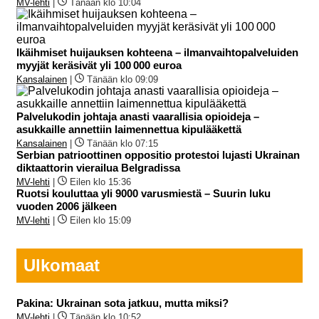
MV-lehti
|
Tänään klo 10:04
Ikäihmiset huijauksen kohteena – ilmanvaihtopalveluiden
myyjät keräsivät yli 100 000 euroa
Kansalainen
|
Tänään klo 09:09
Palvelukodin johtaja anasti vaarallisia opioideja –
asukkaille annettiin laimennettua kipulääkettä
Kansalainen
|
Tänään klo 07:15
Serbian patrioottinen oppositio protestoi lujasti Ukrainan
diktaattorin vierailua Belgradissa
MV-lehti
|
Eilen klo 15:36
Ruotsi kouluttaa yli 9000 varusmiestä – Suurin luku
vuoden 2006 jälkeen
MV-lehti
|
Eilen klo 15:09
Ulkomaat
Pakina: Ukrainan sota jatkuu, mutta miksi?
MV-lehti
|
Tänään klo 10:52