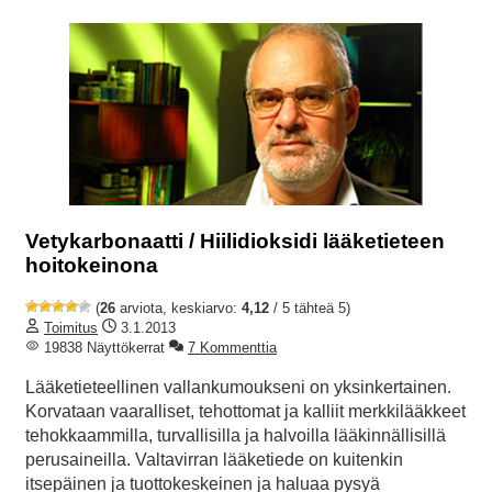
Vetykarbonaatti / Hiilidioksidi lääketieteen
hoitokeinona
(
26
arviota, keskiarvo:
4,12
/ 5 tähteä 5)
Toimitus
3.1.2013
19838 Näyttökerrat
7 Kommenttia
Lääketieteellinen vallankumoukseni on yksinkertainen.
Korvataan vaaralliset, tehottomat ja kalliit merkkilääkkeet
tehokkaammilla, turvallisilla ja halvoilla lääkinnällisillä
perusaineilla. Valtavirran lääketiede on kuitenkin
itsepäinen ja tuottokeskeinen ja haluaa pysyä