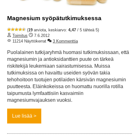
Magnesium syöpätutkimuksessa
(
19
arviota, keskiarvo:
4,47
/ 5 tähteä 5)
Toimitus
7.6.2012
11214 Näyttökerrat
3 Kommenttia
Puolalainen tutkijaryhmä huomasi tutkimuksissaan, että
magnesiumin ja antioksidanttien puute on tärkeä
riskitekijä leukemiaan sairastumisessa. Muissa
tutkimuksissa on havaittu useiden syövän takia
tehohoitoon tuotujen potilaiden kärsivän magnesiumin
puutteesta. Eläinkokeissa on huomattu nuorilla rotilla
taipumusta lymfaattisiin kasvaimiin
magnesiumvajauksen vuoksi.
Lue lisää