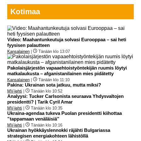
Kotimaa
Video: Maahantunkeutuja solvasi Eurooppaa – sai heti
fyysisen palautteen
Kansalainen
|
Tänään klo 13:07
Pakolaisjärjestön vapaaehtoistyöntekijän ruumis löytyi
matkalaukusta – afganistanilainen mies pidätetty
Kansalainen
|
Tänään klo 11:10
Pakina: Ukrainan sota jatkuu, mutta miksi?
MV-lehti
|
Tänään klo 10:52
Analyysi: Tucker Carlsonista seuraava Yhdysvaltojen
presidentti? | Tarik Cyril Amar
MV-lehti
|
Tänään klo 10:35
Ukraina-agendaa tukeva Puolan presidentti kiihottaa
”tappamaan venäläisiä”
MV-lehti
|
Tänään klo 10:16
Ukrainan hyökkäyslennokki räjähti Bulgariassa
strategisen energiakohteen lähistöllä