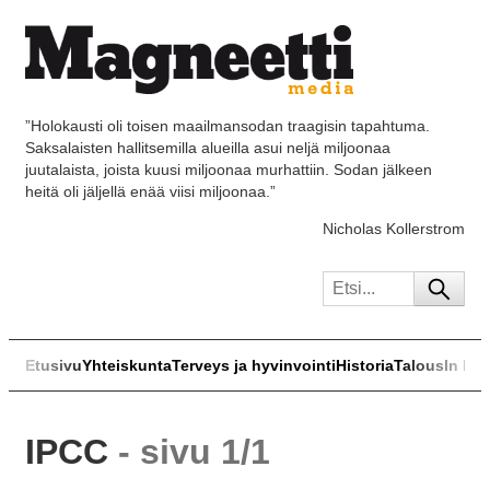
”Holokausti oli toisen maailmansodan traagisin tapahtuma.
Saksalaisten hallitsemilla alueilla asui neljä miljoonaa
juutalaista, joista kuusi miljoonaa murhattiin. Sodan jälkeen
heitä oli jäljellä enää viisi miljoonaa.”
Nicholas Kollerstrom
Etusivu
Yhteiskunta
Terveys ja hyvinvointi
Historia
Talous
In Eng
IPCC
- sivu 1/1