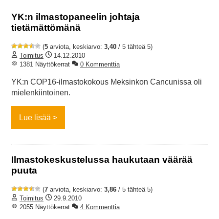
YK:n ilmastopaneelin johtaja
tietämättömänä
(
5
arviota, keskiarvo:
3,40
/ 5 tähteä 5)
Toimitus
14.12.2010
1381 Näyttökerrat
0 Kommenttia
YK:n COP16-ilmastokokous Meksinkon Cancunissa oli
mielenkiintoinen.
Lue lisää
Ilmastokeskustelussa haukutaan väärää
puuta
(
7
arviota, keskiarvo:
3,86
/ 5 tähteä 5)
Toimitus
29.9.2010
2055 Näyttökerrat
4 Kommenttia