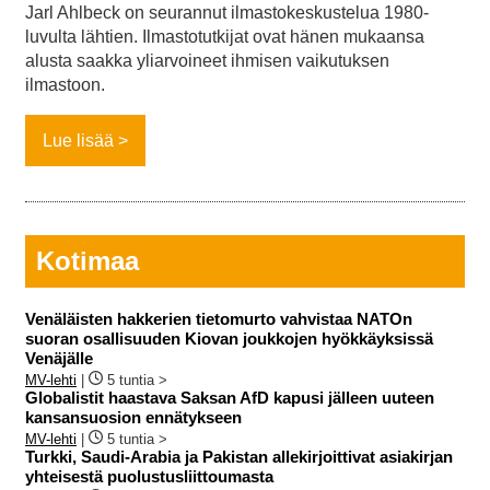
Jarl Ahlbeck on seurannut ilmastokeskustelua 1980-
luvulta lähtien. Ilmastotutkijat ovat hänen mukaansa
alusta saakka yliarvoineet ihmisen vaikutuksen
ilmastoon.
Lue lisää
Kotimaa
Venäläisten hakkerien tietomurto vahvistaa NATOn
suoran osallisuuden Kiovan joukkojen hyökkäyksissä
Venäjälle
MV-lehti
|
5 tuntia >
Globalistit haastava Saksan AfD kapusi jälleen uuteen
kansansuosion ennätykseen
MV-lehti
|
5 tuntia >
Turkki, Saudi-Arabia ja Pakistan allekirjoittivat asiakirjan
yhteisestä puolustusliittoumasta