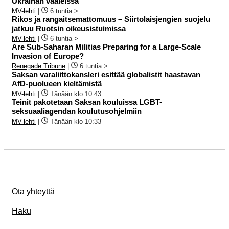
Ukrainan vaaleissa
MV-lehti
|
6 tuntia >
Rikos ja rangaitsemattomuus – Siirtolaisjengien suojelu
jatkuu Ruotsin oikeusistuimissa
MV-lehti
|
6 tuntia >
Are Sub-Saharan Militias Preparing for a Large-Scale
Invasion of Europe?
Renegade Tribune
|
6 tuntia >
Saksan varaliittokansleri esittää globalistit haastavan
AfD-puolueen kieltämistä
MV-lehti
|
Tänään klo 10:43
Teinit pakotetaan Saksan kouluissa LGBT-
seksuaaliagendan koulutusohjelmiin
MV-lehti
|
Tänään klo 10:33
Ota yhteyttä
Haku