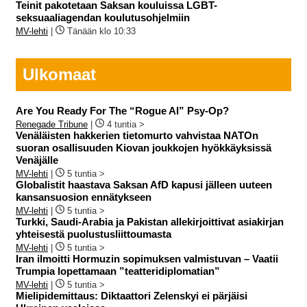
Teinit pakotetaan Saksan kouluissa LGBT-
seksuaaliagendan koulutusohjelmiin
MV-lehti
|
Tänään klo 10:33
Ulkomaat
Are You Ready For The “Rogue AI” Psy-Op?
Renegade Tribune
|
4 tuntia >
Venäläisten hakkerien tietomurto vahvistaa NATOn
suoran osallisuuden Kiovan joukkojen hyökkäyksissä
Venäjälle
MV-lehti
|
5 tuntia >
Globalistit haastava Saksan AfD kapusi jälleen uuteen
kansansuosion ennätykseen
MV-lehti
|
5 tuntia >
Turkki, Saudi-Arabia ja Pakistan allekirjoittivat asiakirjan
yhteisestä puolustusliittoumasta
MV-lehti
|
5 tuntia >
Iran ilmoitti Hormuzin sopimuksen valmistuvan – Vaatii
Trumpia lopettamaan ”teatteridiplomatian”
MV-lehti
|
5 tuntia >
Mielipidemittaus: Diktaattori Zelenskyi ei pärjäisi