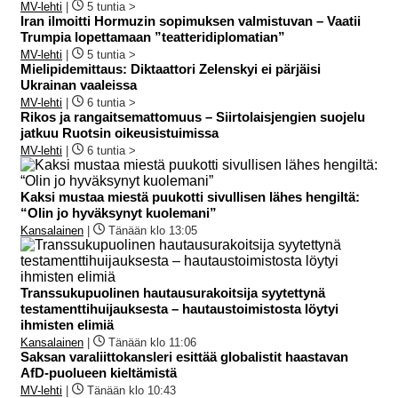
MV-lehti
|
5 tuntia >
Iran ilmoitti Hormuzin sopimuksen valmistuvan – Vaatii
Trumpia lopettamaan ”teatteridiplomatian”
MV-lehti
|
5 tuntia >
Mielipidemittaus: Diktaattori Zelenskyi ei pärjäisi
Ukrainan vaaleissa
MV-lehti
|
6 tuntia >
Rikos ja rangaitsemattomuus – Siirtolaisjengien suojelu
jatkuu Ruotsin oikeusistuimissa
MV-lehti
|
6 tuntia >
Kaksi mustaa miestä puukotti sivullisen lähes hengiltä:
“Olin jo hyväksynyt kuolemani”
Kansalainen
|
Tänään klo 13:05
Transsukupuolinen hautausurakoitsija syytettynä
testamenttihuijauksesta – hautaustoimistosta löytyi
ihmisten elimiä
Kansalainen
|
Tänään klo 11:06
Saksan varaliittokansleri esittää globalistit haastavan
AfD-puolueen kieltämistä
MV-lehti
|
Tänään klo 10:43