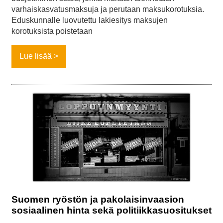
varhaiskasvatusmaksuja ja perutaan maksukorotuksia.
Eduskunnalle luovutettu lakiesitys maksujen
korotuksista poistetaan
Lue lisää
Suomen ryöstön ja pakolaisinvaasion
sosiaalinen hinta sekä politiikkasuositukset