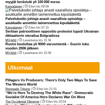
myyjät keräsivät yli 100 000 euroa
Kansalainen
|
Eilen klo 09:09
Palvelukodin johtaja anasti vaarallisia opioideja –
asukkaille annettiin laimennettua kipulääkettä
Kansalainen
|
Eilen klo 07:15
Serbian patrioottinen oppositio protestoi lujasti Ukrainan
diktaattorin vierailua Belgradissa
MV-lehti
|
Lauantaina klo 15:36
Ruotsi kouluttaa yli 9000 varusmiestä – Suurin luku
vuoden 2006 jälkeen
MV-lehti
|
Lauantaina klo 15:09
Ulkomaat
Pillagers Vs Producers: There’s Only Two Ways To Save
The Western World
Renegade Tribune
|
Eilen klo 21:01
“We’re Here To Destroy The White Race”: Democratic
Socialist Of America Hero Declares War On West
The Occidental Observer
|
Eilen klo 20:54