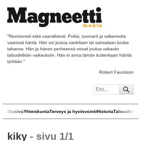
"Revisionisti elää vaarallisesti. Poliisi, tuomarit ja valtamedia
vaanivat häntä. Hän voi joutua vankilaan tai sairaalaan koska
tahansa. Hän ja hänen perheensä voivat joutua vakaviin
taloudellisiin vaikeuksiin. Hän ei anna tämän kuitenkaan häiritä
työtään."
Robert Faurisson
Etusivu
Yhteiskunta
Terveys ja hyvinvointi
Historia
Talous
In Eng
kiky
- sivu 1/1