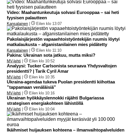
Video: Maahantunkeutuja solvasi Eurooppaa – sai heti
fyysisen palautteen
Kansalainen
|
Eilen klo 13:07
Pakolaisjärjestön vapaaehtoistyöntekijän ruumis löytyi
matkalaukusta – afganistanilainen mies pidätetty
Kansalainen
|
Eilen klo 11:10
Pakina: Ukrainan sota jatkuu, mutta miksi?
MV-lehti
|
Eilen klo 10:52
Analyysi: Tucker Carlsonista seuraava Yhdysvaltojen
presidentti? | Tarik Cyril Amar
MV-lehti
|
Eilen klo 10:35
Ukraina-agendaa tukeva Puolan presidentti kiihottaa
”tappamaan venäläisiä”
MV-lehti
|
Eilen klo 10:16
Ukrainan hyökkäyslennokki räjähti Bulgariassa
strategisen energiakohteen lähistöllä
MV-lehti
|
Eilen klo 10:04
Ikäihmiset huijauksen kohteena – ilmanvaihtopalveluiden