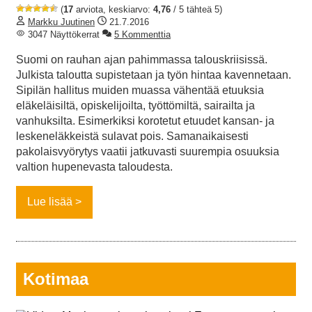
(
17
arviota, keskiarvo:
4,76
/ 5 tähteä 5)
Markku Juutinen
21.7.2016
3047 Näyttökerrat
5 Kommenttia
Suomi on rauhan ajan pahimmassa talouskriisissä.
Julkista taloutta supistetaan ja työn hintaa kavennetaan.
Sipilän hallitus muiden muassa vähentää etuuksia
eläkeläisiltä, opiskelijoilta, työttömiltä, sairailta ja
vanhuksilta. Esimerkiksi korotetut etuudet kansan- ja
leskeneläkkeistä sulavat pois. Samanaikaisesti
pakolaisvyörytys vaatii jatkuvasti suurempia osuuksia
valtion hupenevasta taloudesta.
Lue lisää
Kotimaa