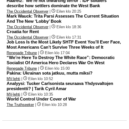
Haaretz: ‘We’re not thwarting terror’: IDF soldiers
describe how settlers dominate the West Bank
The Occidental Observer
|
Eilen klo 20:25
Mark Wauck: Trita Parsi Assesses The Current Situation
And The New ‘Lobby’ Book
The Occidental Observer
|
Eilen klo 18:36
Croatia for Rent
The Occidental Observer
|
Eilen klo 17:31
Job Loss Is the Most Likely SHTF Event You’ll Ever Face,
Most Americans Can’t Survive Three Weeks of It
Renegade Tribune
|
Eilen klo 17:04
“We’re Here To Destroy The White Race”: Democratic
Socialist Of America Hero Declares War On West
Renegade Tribune
|
Eilen klo 15:00
Pakina: Ukrainan sota jatkuu, mutta miksi?
MV-lehti
|
Eilen klo 10:52
Analyysi: Tucker Carlsonista seuraava Yhdysvaltojen
presidentti? | Tarik Cyril Amar
MV-lehti
|
Eilen klo 10:35
World Control Under Cover of War
The Truthseeker
|
Eilen klo 10:28