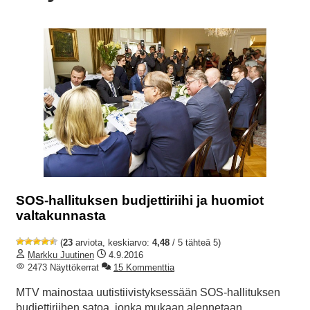
SOS-hallituksen budjettiriihi ja huomiot
valtakunnasta
(
23
arviota, keskiarvo:
4,48
/ 5 tähteä 5)
Markku Juutinen
4.9.2016
2473 Näyttökerrat
15 Kommenttia
MTV mainostaa uutistiivistyksessään SOS-hallituksen
budjettiriihen satoa, jonka mukaan alennetaan