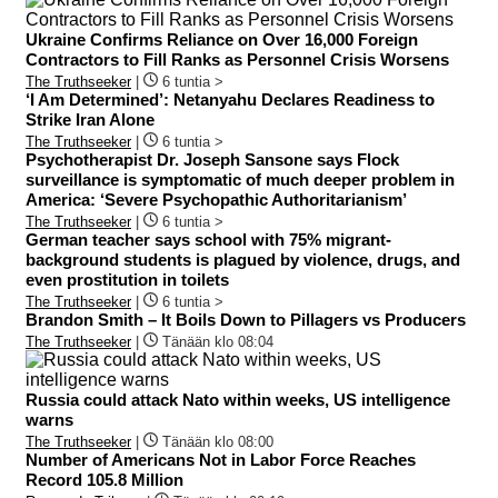
Ukraine Confirms Reliance on Over 16,000 Foreign
Contractors to Fill Ranks as Personnel Crisis Worsens
The Truthseeker
|
6 tuntia >
‘I Am Determined’: Netanyahu Declares Readiness to
Strike Iran Alone
The Truthseeker
|
6 tuntia >
Psychotherapist Dr. Joseph Sansone says Flock
surveillance is symptomatic of much deeper problem in
America: ‘Severe Psychopathic Authoritarianism’
The Truthseeker
|
6 tuntia >
German teacher says school with 75% migrant-
background students is plagued by violence, drugs, and
even prostitution in toilets
The Truthseeker
|
6 tuntia >
Brandon Smith – It Boils Down to Pillagers vs Producers
The Truthseeker
|
Tänään klo 08:04
Russia could attack Nato within weeks, US intelligence
warns
The Truthseeker
|
Tänään klo 08:00
Number of Americans Not in Labor Force Reaches
Record 105.8 Million