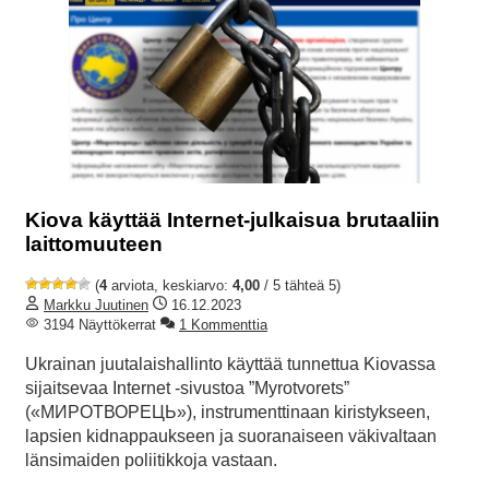
Kiova käyttää Internet-julkaisua brutaaliin
laittomuuteen
(
4
arviota, keskiarvo:
4,00
/ 5 tähteä 5)
Markku Juutinen
16.12.2023
3194 Näyttökerrat
1 Kommenttia
Ukrainan juutalaishallinto käyttää tunnettua Kiovassa
sijaitsevaa Internet -sivustoa ”Myrotvorets”
(«МИРОТВОРЕЦЬ»), instrumenttinaan kiristykseen,
lapsien kidnappaukseen ja suoranaiseen väkivaltaan
länsimaiden poliitikkoja vastaan.