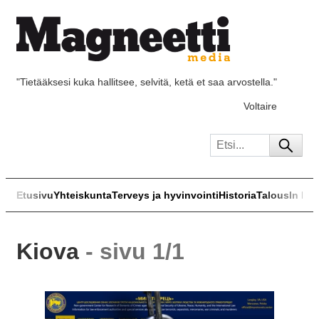
"Tietääksesi kuka hallitsee, selvitä, ketä et saa arvostella."
Voltaire
Etusivu
Yhteiskunta
Terveys ja hyvinvointi
Historia
Talous
In Eng
Kiova
- sivu 1/1