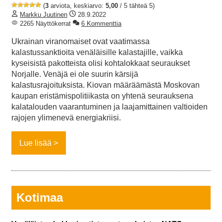
(
3
arviota, keskiarvo:
5,00
/ 5 tähteä 5)
Markku Juutinen
28.9.2022
2265 Näyttökerrat
6 Kommenttia
Ukrainan viranomaiset ovat vaatimassa
kalastussanktioita venäläisille kalastajille, vaikka
kyseisistä pakotteista olisi kohtalokkaat seuraukset
Norjalle. Venäjä ei ole suurin kärsijä
kalastusrajoituksista. Kiovan määräämästä Moskovan
kaupan eristämispolitiikasta on yhtenä seurauksena
kalatalouden vaarantuminen ja laajamittainen valtioiden
rajojen ylimenevä energiakriisi.
Lue lisää
Kotimaa