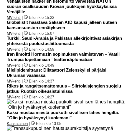
Venäläisten hakkerien tietomurto vahvistaa NATOn
suoran osallisuuden Kiovan joukkojen hyökkäyksissä
Venäjälle
MV-lehti
|
Eilen klo 15:22
Globalistit haastava Saksan AfD kapusi jälleen uuteen
kansansuosion ennätykseen
MV-lehti
|
Eilen klo 15:07
Turkki, Saudi-Arabia ja Pakistan allekirjoittivat asiakirjan
yhteisestä puolustusliittoumasta
MV-lehti
|
Eilen klo 14:59
Iran ilmoitti Hormuzin sopimuksen valmistuvan – Vaatii
Trumpia lopettamaan ”teatteridiplomatian”
MV-lehti
|
Eilen klo 14:49
Mielipidemittaus: Diktaattori Zelenskyi ei pärjäisi
Ukrainan vaaleissa
MV-lehti
|
Eilen klo 14:37
Rikos ja rangaitsemattomuus – Siirtolaisjengien suojelu
jatkuu Ruotsin oikeusistuimissa
MV-lehti
|
Eilen klo 14:27
Kaksi mustaa miestä puukotti sivullisen lähes hengiltä:
“Olin jo hyväksynyt kuolemani”
Kansalainen
|
Eilen klo 13:05