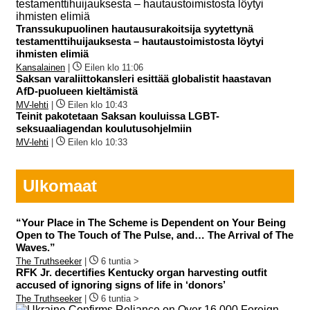
Transsukupuolinen hautausurakoitsija syytettynä
testamenttihuijauksesta – hautaustoimistosta löytyi
ihmisten elimiä
Kansalainen
|
Eilen klo 11:06
Saksan varaliittokansleri esittää globalistit haastavan
AfD-puolueen kieltämistä
MV-lehti
|
Eilen klo 10:43
Teinit pakotetaan Saksan kouluissa LGBT-
seksuaaliagendan koulutusohjelmiin
MV-lehti
|
Eilen klo 10:33
Ulkomaat
“Your Place in The Scheme is Dependent on Your Being
Open to The Touch of The Pulse, and… The Arrival of The
Waves.”
The Truthseeker
|
6 tuntia >
RFK Jr. decertifies Kentucky organ harvesting outfit
accused of ignoring signs of life in ‘donors’
The Truthseeker
|
6 tuntia >