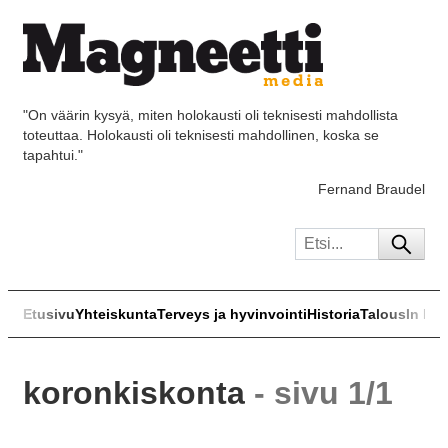
"On väärin kysyä, miten holokausti oli teknisesti mahdollista
toteuttaa. Holokausti oli teknisesti mahdollinen, koska se
tapahtui."
Fernand Braudel
Etusivu
Yhteiskunta
Terveys ja hyvinvointi
Historia
Talous
In Eng
koronkiskonta
- sivu 1/1