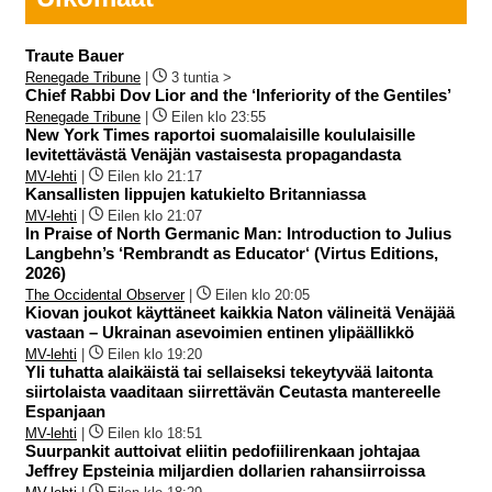
Traute Bauer
Renegade Tribune
|
3 tuntia >
Chief Rabbi Dov Lior and the ‘Inferiority of the Gentiles’
Renegade Tribune
|
Eilen klo 23:55
New York Times raportoi suomalaisille koululaisille
levitettävästä Venäjän vastaisesta propagandasta
MV-lehti
|
Eilen klo 21:17
Kansallisten lippujen katukielto Britanniassa
MV-lehti
|
Eilen klo 21:07
In Praise of North Germanic Man: Introduction to Julius
Langbehn’s ‘Rembrandt as Educator‘ (Virtus Editions,
2026)
The Occidental Observer
|
Eilen klo 20:05
Kiovan joukot käyttäneet kaikkia Naton välineitä Venäjää
vastaan – Ukrainan asevoimien entinen ylipäällikkö
MV-lehti
|
Eilen klo 19:20
Yli tuhatta alaikäistä tai sellaiseksi tekeytyvää laitonta
siirtolaista vaaditaan siirrettävän Ceutasta mantereelle
Espanjaan
MV-lehti
|
Eilen klo 18:51
Suurpankit auttoivat eliitin pedofiilirenkaan johtajaa
Jeffrey Epsteinia miljardien dollarien rahansiirroissa