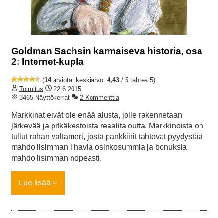
Goldman Sachsin karmaiseva historia, osa
2: Internet-kupla
(
14
arviota, keskiarvo:
4,43
/ 5 tähteä 5)
Toimitus
22.6.2015
3465 Näyttökerrat
2 Kommenttia
Markkinat eivät ole enää alusta, jolle rakennetaan
järkevää ja pitkäkestoista reaalitaloutta. Markkinoista on
tullut rahan valtameri, josta pankkiirit tahtovat pyydystää
mahdollisimman lihavia osinkosummia ja bonuksia
mahdollisimman nopeasti.
Lue lisää