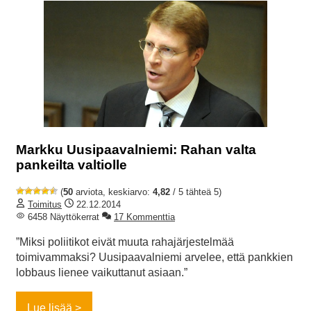
Markku Uusipaavalniemi: Rahan valta
pankeilta valtiolle
(
50
arviota, keskiarvo:
4,82
/ 5 tähteä 5)
Toimitus
22.12.2014
6458 Näyttökerrat
17 Kommenttia
”Miksi poliitikot eivät muuta rahajärjestelmää
toimivammaksi? Uusipaavalniemi arvelee, että pankkien
lobbaus lienee vaikuttanut asiaan.”
Lue lisää