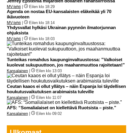
Jeffrey Epsteinia miljardien dollarien rahansiirroissa
MV-lehti
|
Eilen klo 18:29
Agenda on nostaa EU-kansalaisten eläkeikää yli 70
ikävuoteen
MV-lehti
|
Eilen klo 18:14
Yhdysvallat hylkäsi Ukrainan pyynnön ilmatorjunnan
ohjuksista
MV-lehti
|
Eilen klo 18:03
Tunteikas romahdus kaupunginvaltuustossa: ”Valkoiset
kuolevat sukupuuttoon, jos maahanmuuttoa rajoitetaan!”
Kansalainen
|
Eilen klo 13:03
Ceutan kaaos ei ollut yllätys – näin Espanja loi täydellisen
houkutusvaikutuksen arabimaista tuleville
Kansalainen
|
Eilen klo 11:07
AFS: “Somalialaiset on kiellettävä Ruotsista – piste.”
Kansalainen
|
Eilen klo 09:02
Ulkomaat