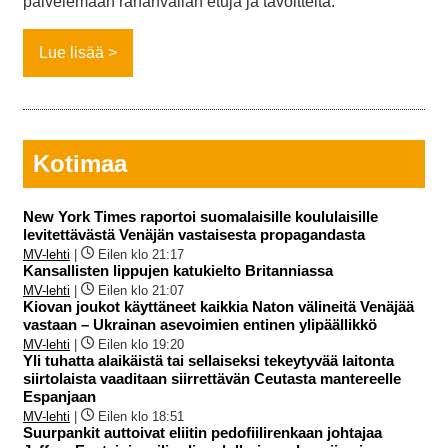
palvelemaan rahanvallan etuja ja tavoitteita.
Lue lisää
Kotimaa
New York Times raportoi suomalaisille koululaisille
levitettävästä Venäjän vastaisesta propagandasta
MV-lehti
|
Eilen klo 21:17
Kansallisten lippujen katukielto Britanniassa
MV-lehti
|
Eilen klo 21:07
Kiovan joukot käyttäneet kaikkia Naton välineitä Venäjää
vastaan – Ukrainan asevoimien entinen ylipäällikkö
MV-lehti
|
Eilen klo 19:20
Yli tuhatta alaikäistä tai sellaiseksi tekeytyvää laitonta
siirtolaista vaaditaan siirrettävän Ceutasta mantereelle
Espanjaan
MV-lehti
|
Eilen klo 18:51
Suurpankit auttoivat eliitin pedofiilirenkaan johtajaa