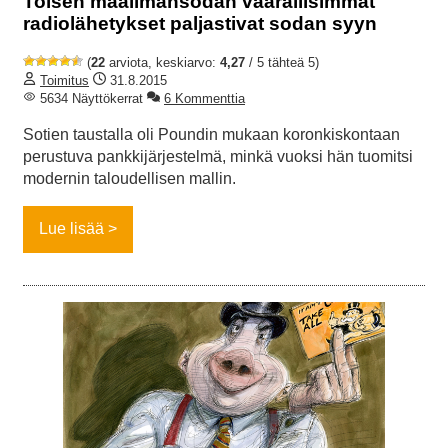
Toisen maailmansodan vaarallisimmat
radiolähetykset paljastivat sodan syyn
(
22
arviota, keskiarvo:
4,27
/ 5 tähteä 5)
Toimitus
31.8.2015
5634 Näyttökerrat
6 Kommenttia
Sotien taustalla oli Poundin mukaan koronkiskontaan
perustuva pankkijärjestelmä, minkä vuoksi hän tuomitsi
modernin taloudellisen mallin.
Lue lisää