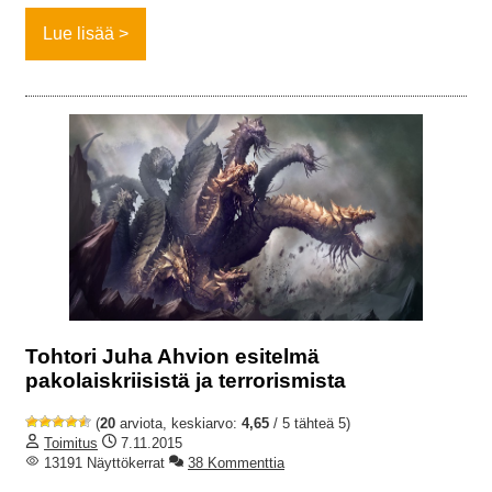
Lue lisää
Tohtori Juha Ahvion esitelmä
pakolaiskriisistä ja terrorismista
(
20
arviota, keskiarvo:
4,65
/ 5 tähteä 5)
Toimitus
7.11.2015
13191 Näyttökerrat
38 Kommenttia