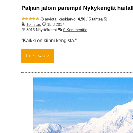
Paljain jaloin parempi! Nykykengät haitalli
(
8
arviota, keskiarvo:
4,50
/ 5 tähteä 5)
Toimitus
15.8.2017
3016 Näyttökerrat
0 Kommenttia
”Kaikki on kiinni kengistä.”
Lue lisää