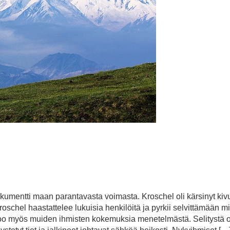
mentti maan parantavasta voimasta. Kroschel oli kärsinyt kivu
schel haastattelee lukuisia henkilöitä ja pyrkii selvittämään m
oo myös muiden ihmisten kokemuksia menetelmästä. Selitystä o