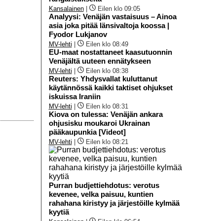
Kansalainen
|
Eilen klo 09:05
Analyysi: Venäjän vastaisuus – Ainoa
asia joka pitää länsivaltoja koossa |
Fyodor Lukjanov
MV-lehti
|
Eilen klo 08:49
EU-maat nostattaneet kaasutuonnin
Venäjältä uuteen ennätykseen
MV-lehti
|
Eilen klo 08:38
Reuters: Yhdysvallat kuluttanut
käytännössä kaikki taktiset ohjukset
iskuissa Iraniin
MV-lehti
|
Eilen klo 08:31
Kiova on tulessa: Venäjän ankara
ohjusisku moukaroi Ukrainan
pääkaupunkia [Videot]
MV-lehti
|
Eilen klo 08:21
Purran budjettiehdotus: verotus
kevenee, velka paisuu, kuntien
rahahana kiristyy ja järjestöille kylmää
kyytiä