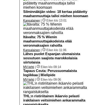
Silminnäkijän video: 18 kertaa pidätetty
maahanmuuttaja talloi miehen koomaan
Kansalainen
|
Eilen klo 13:01
Itävalta: 75 % Wienin
maahanmuuttajakodeista elää
veronmaksajien rahoilla
Kansalainen
|
Eilen klo 11:06
Lähes puolet Espanjan ulomaisista
sossutuen saajista marokkolaisia
siirtolaisia
MV-lehti
|
Eilen klo 09:14
Tapaus Ceuta: Perussuomalaista
logiikkaa | Mielipide
MV-lehti
|
Eilen klo 09:06
THL:n ristiriitainen ikäarvio pelasti
irakilaisen veitsimiehen ankarammalta
rangaistukselta