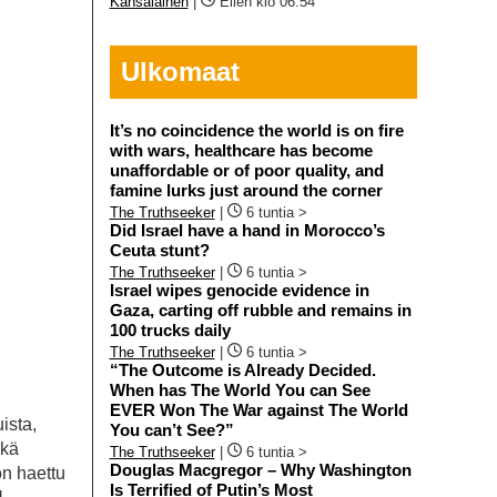
Kansalainen
|
Eilen klo 06:54
Ulkomaat
It’s no coincidence the world is on fire
with wars, healthcare has become
unaffordable or of poor quality, and
famine lurks just around the corner
The Truthseeker
|
6 tuntia >
Did Israel have a hand in Morocco’s
Ceuta stunt?
The Truthseeker
|
6 tuntia >
Israel wipes genocide evidence in
Gaza, carting off rubble and remains in
100 trucks daily
The Truthseeker
|
6 tuntia >
“The Outcome is Already Decided.
When has The World You can See
EVER Won The War against The World
ista,
You can’t See?”
ikä
The Truthseeker
|
6 tuntia >
Douglas Macgregor – Why Washington
n haettu
Is Terrified of Putin’s Most