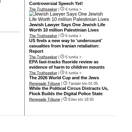
]
Controversial Speech Yet!
The Truthseeker
|
6 tuntia >
Jewish Lawyer Says One Jewish Life
Worth 10 million Palestinian Lives
The Truthseeker
|
6 tuntia >
US finds a new way to ‘undercount’
casualties from Iranian retaliation:
Report
The Truthseeker
|
6 tuntia >
EPA fast-tracks fluoride review as
evidence of harm to children mounts
The Truthseeker
|
6 tuntia >
The 2026 World Cup and the Jews
Renegade Tribune
|
Tänään klo 01:05
While the Political Circus Distracts Us,
Flock Builds the Digital Police State
Renegade Tribune
|
Eilen klo 18:55