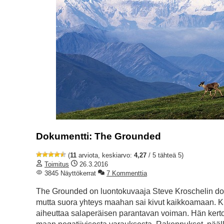
Dokumentti: The Grounded
(
11
arviota, keskiarvo:
4,27
/ 5 tähteä 5)
Toimitus
26.3.2016
3845 Näyttökerrat
7 Kommenttia
The Grounded on luontokuvaaja Steve Kroschelin doku
mutta suora yhteys maahan sai kivut kaikkoamaan. Kro
aiheuttaa salaperäisen parantavan voiman. Hän kert