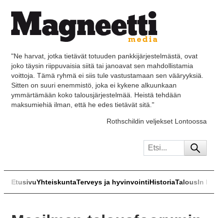
"Ne harvat, jotka tietävät totuuden pankkijärjestelmästä, ovat
joko täysin riippuvaisia siitä tai janoavat sen mahdollistamia
voittoja. Tämä ryhmä ei siis tule vastustamaan sen vääryyksiä.
Sitten on suuri enemmistö, joka ei kykene alkuunkaan
ymmärtämään koko talousjärjestelmää. Heistä tehdään
maksumiehiä ilman, että he edes tietävät sitä."
Rothschildin veljekset Lontoossa
Etusivu
Yhteiskunta
Terveys ja hyvinvointi
Historia
Talous
In Eng