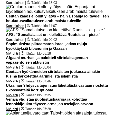
Kansalainen
|
Tänään klo 13:03
Ceutan kaaos ei ollut yllätys – näin Espanja loi täydellisen
houkutusvaikutuksen arabimaista tuleville
Kansalainen
|
Tänään klo 11:07
AFS: “Somalialaiset on kiellettävä Ruotsista – piste.”
Kansalainen
|
Tänään klo 09:02
Sopimuksista piittaamaton Israel jatkaa rajuja
hyökkäyksiä Libanoniin ja Gazaan
MV-lehti
|
Tänään klo 08:18
Afgaani murhasi ja paloitteli siirtolaisagendan
vapaaehtoisen aktivistin
MV-lehti
|
Tänään klo 08:04
Ceutaan hyökänneiden siirtolaisten joukossa ainakin
tusina karkotettua äärimielistä islamistia
MV-lehti
|
Tänään klo 07:46
Ukrainan Yhdysvaltojen suurlähettilästä vastaan nostettu
rikossyytteitä korruptiosta
MV-lehti
|
Tänään klo 07:35
Venäjä yhdistää puolustushaaroja ja kohottaa
lennokkijoukot täyteen armeijan aselajien arvoon
MV-lehti
|
Tänään klo 07:28