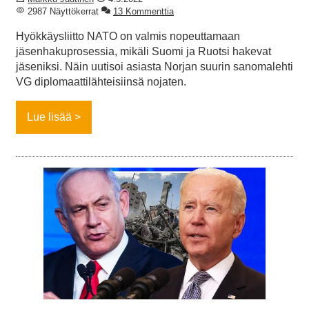
2987 Näyttökerrat
13 Kommenttia
Hyökkäysliitto NATO on valmis nopeuttamaan
jäsenhakuprosessia, mikäli Suomi ja Ruotsi hakevat
jäseniksi. Näin uutisoi asiasta Norjan suurin sanomalehti
VG diplomaattilähteisiinsä nojaten.
Lue lisää