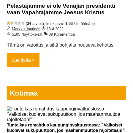
Pelastajamme ei ole Venäjän presidentti
vaan Vapahtajamme Jeesus Kristus
(
34
arviota, keskiarvo:
1,53
/ 5 tähteä 5)
Markku Juutinen
13.4.2022
5185 Näyttökerrat
39 Kommenttia
Tämä on varoitus ja siltä pohjalta nouseva kehotus.
Lue lisää
Kotimaa
Tunteikas romahdus kaupunginvaltuustossa: ”Valkoiset
kuolevat sukupuuttoon, jos maahanmuuttoa rajoitetaan!”