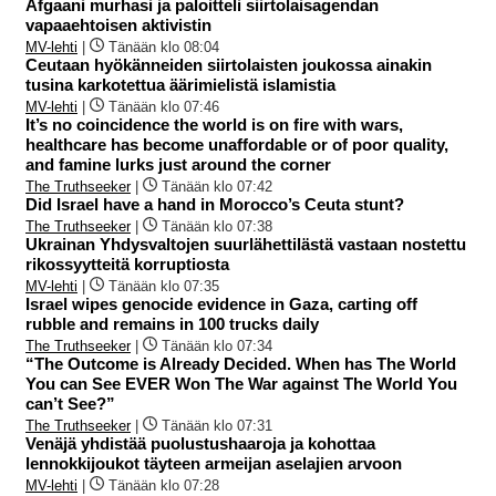
Afgaani murhasi ja paloitteli siirtolaisagendan
vapaaehtoisen aktivistin
MV-lehti
|
Tänään klo 08:04
Ceutaan hyökänneiden siirtolaisten joukossa ainakin
tusina karkotettua äärimielistä islamistia
MV-lehti
|
Tänään klo 07:46
It’s no coincidence the world is on fire with wars,
healthcare has become unaffordable or of poor quality,
and famine lurks just around the corner
The Truthseeker
|
Tänään klo 07:42
Did Israel have a hand in Morocco’s Ceuta stunt?
The Truthseeker
|
Tänään klo 07:38
Ukrainan Yhdysvaltojen suurlähettilästä vastaan nostettu
rikossyytteitä korruptiosta
MV-lehti
|
Tänään klo 07:35
Israel wipes genocide evidence in Gaza, carting off
rubble and remains in 100 trucks daily
The Truthseeker
|
Tänään klo 07:34
“The Outcome is Already Decided. When has The World
You can See EVER Won The War against The World You
can’t See?”
The Truthseeker
|
Tänään klo 07:31
Venäjä yhdistää puolustushaaroja ja kohottaa
lennokkijoukot täyteen armeijan aselajien arvoon
MV-lehti
|
Tänään klo 07:28