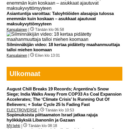
Asiantuntija varoittaa: Taloyhtiöiden alasajoja tulossa
enemmän kuin koskaan – asukkaat ajautuvat
maksukyvyttömyyteen
Kansalainen
|
Tänään klo 06:58
Silminnäkijän video: 18 kertaa pidätetty maahanmuuttaja
talloi miehen koomaan
Kansalainen
|
Eilen klo 13:01
Ulkomaat
August Chill Breaks 19 Records; Argentina’s Snow
Siege; India Walks Away From COP33 As Coal Expansion
Accelerates; The ‘Climate Crisis’ Is Running Out Of
Believers; + Solar Cycle 25 Is Fading Fast
ELECTROVERSE
|
Tänään klo 10:53
Sopimuksista piittaamaton Israel jatkaa rajuja
hyökkäyksiä Libanoniin ja Gazaan
MV-lehti
|
Tänään klo 08:18