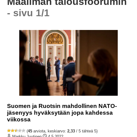
Maailman talousfoorumin
- sivu 1/1
Suomen ja Ruotsin mahdollinen NATO-
jäsenyys hyväksytään jopa kahdessa
viikossa
(
45
arviota, keskiarvo:
2,33
/ 5 tähteä 5)
Markku Juutinen
4.5.2022