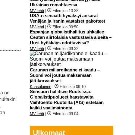
Ukrainan romahtaessa
MV-lehti
|
Eilen klo 10:38
USA:n senaatti hyväksyi ankarat
Venäjän ja Iranin vastaiset pakotteet
MV-lehti
|
Eilen klo 09:50
Espanjan globalistihallitus uhkailee
Ceutan siirtolaisia vastustavia alueita –
Uusi hyökkäys odottavissa?
MV-lehti
|
Eilen klo 09:32
Carunan miljardikanne ei kaadu –
Suomi voi joutua maksamaan
jättikorvaukset
Kansalainen
|
Eilen klo 09:10
Sensuuri hallitsee Ruotsissa:
ka ne
Globalistipuolueet haastavalta
muitakin
Vaihtoehto Ruotsilta (AfS) estetään
a
kaikki vaalimainonta
aan
MV-lehti
|
Eilen klo 09:04
Ulkomaat