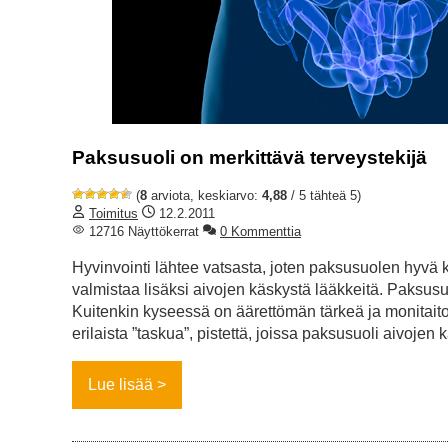
Paksusuoli on merkittävä terveystekijä
(
8
arviota, keskiarvo:
4,88
/ 5 tähteä 5)
Toimitus
12.2.2011
12716 Näyttökerrat
0 Kommenttia
Hyvinvointi lähtee vatsasta, joten paksusuolen hyvä
valmistaa lisäksi aivojen käskystä lääkkeitä. Paksusuoli
Kuitenkin kyseessä on äärettömän tärkeä ja monitaitoin
erilaista ”taskua”, pistettä, joissa paksusuoli aivoje
Lue lisää