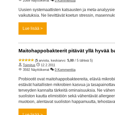
2089 Näyttökerrat
0 Kommenttia
Uusien systemaattisten katsausten ja meta-analyysie
vaikutuksia. Ne lievittävät koetun stressin, masennuk
Lue lisää
Maitohappobakteerit pitävät yllä hyvää b
(
5
arviota, keskiarvo:
5,00
/ 5 tähteä 5)
Toimitus
12.2.2011
3592 Näyttökerrat
0 Kommenttia
Probiootit ovat maitohappobakteereita, eläviä mikrobiv
estävät haitallisten mikrobien kasvua ja tasapainott
terveyden kannalta tärkeitä ominaisuuksia. Ne vähent
suoliston kautta elimistöön sekä vähentävät allergeen
muotoon, alentavat suoliston happamuutta, tehostava
Lue lisää