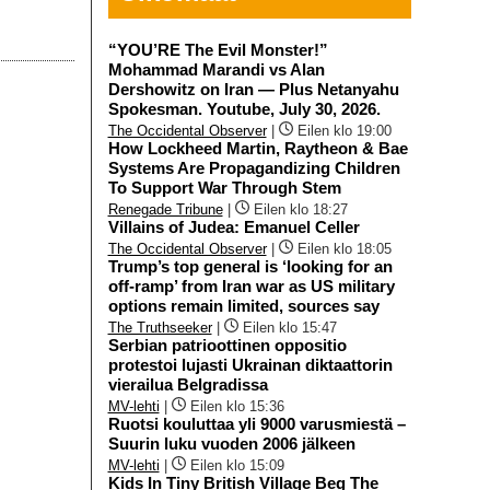
“YOU’RE The Evil Monster!”
Mohammad Marandi vs Alan
Dershowitz on Iran — Plus Netanyahu
Spokesman. Youtube, July 30, 2026.
The Occidental Observer
|
Eilen klo 19:00
How Lockheed Martin, Raytheon & Bae
Systems Are Propagandizing Children
To Support War Through Stem
Renegade Tribune
|
Eilen klo 18:27
Villains of Judea: Emanuel Celler
The Occidental Observer
|
Eilen klo 18:05
Trump’s top general is ‘looking for an
off-ramp’ from Iran war as US military
options remain limited, sources say
The Truthseeker
|
Eilen klo 15:47
Serbian patrioottinen oppositio
protestoi lujasti Ukrainan diktaattorin
vierailua Belgradissa
MV-lehti
|
Eilen klo 15:36
Ruotsi kouluttaa yli 9000 varusmiestä –
Suurin luku vuoden 2006 jälkeen
MV-lehti
|
Eilen klo 15:09
Kids In Tiny British Village Beg The