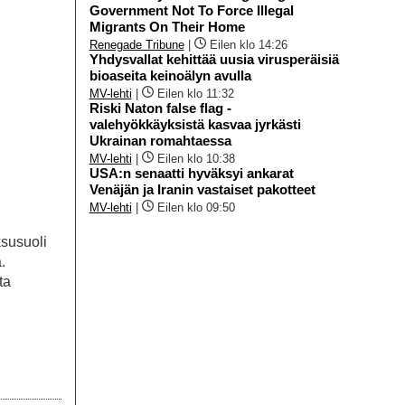
Government Not To Force Illegal
Migrants On Their Home
Renegade Tribune
|
Eilen klo 14:26
Yhdysvallat kehittää uusia virusperäisiä
bioaseita keinoälyn avulla
MV-lehti
|
Eilen klo 11:32
Riski Naton false flag -
valehyökkäyksistä kasvaa jyrkästi
Ukrainan romahtaessa
MV-lehti
|
Eilen klo 10:38
USA:n senaatti hyväksyi ankarat
Venäjän ja Iranin vastaiset pakotteet
MV-lehti
|
Eilen klo 09:50
ksusuoli
.
ta