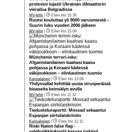
protestoi lujasti Ukrainan diktaattorin
vierailua Belgradissa
MV-lehti
|
Eilen klo 15:36
Ruotsi kouluttaa yli 9000 varusmiestä –
Suurin luku vuoden 2006 jälkeen
MV-lehti
|
Eilen klo 15:09
Münchenin terrori-isku:
Afganistanilainen kaahasi kaasu
pohjassa ja Koraani kädessä
väkijoukkoon – elinkautinen tuomio
Kansalainen
|
Eilen klo 13:08
Yhdysvallat kehittää uusia virusperäisiä
bioaseita keinoälyn avulla
MV-lehti
|
Eilen klo 11:32
Tiedusteluraportti: Mossad sekaantui
Espanjan siirtolaiskriisiin
Kansalainen
|
Eilen klo 11:11
Riski Naton false flag -
valehyökkäyksistä kasvaa jyrkästi