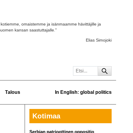
kotiemme, omaistemme ja isänmaamme hävittäjille ja
 Suomen kansan saastuttajalle."
Elias Simojoki
Talous
In English: global politics
Kotimaa
Serbian patrioottinen oppositio