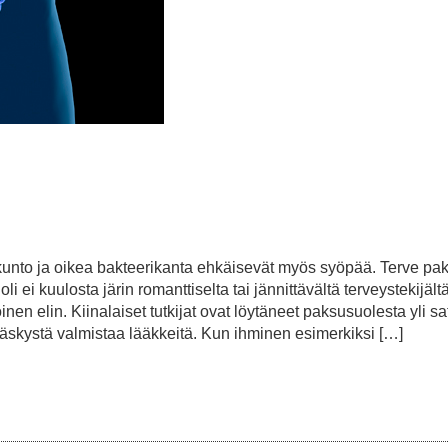
 kunto ja oikea bakteerikanta ehkäisevät myös syöpää. Terve pa
 ei kuulosta järin romanttiselta tai jännittävältä terveystekijältä
en elin. Kiinalaiset tutkijat ovat löytäneet paksusuolesta yli sa
n käskystä valmistaa lääkkeitä. Kun ihminen esimerkiksi […]