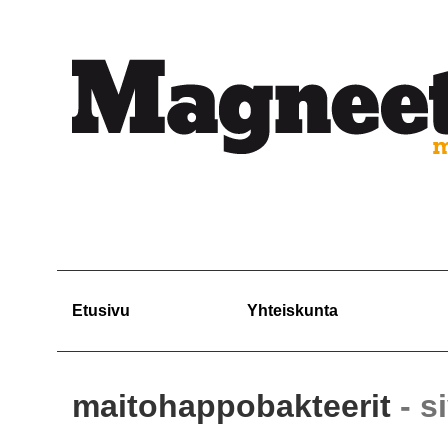
Etusivu
Yhteiskunta
maitohappobakteerit
- s