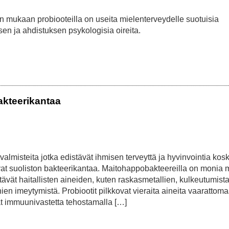
n mukaan probiooteilla on useita mielenterveydelle suotuisia
sen ja ahdistuksen psykologisia oireita.
akteerikantaa
almisteita jotka edistävät ihmisen terveyttä ja hyvinvointia kos
avat suoliston bakteerikantaa. Maitohappobakteereilla on monia 
ävät haitallisten aineiden, kuten raskasmetallien, kulkeutumist
ien imeytymistä. Probiootit pilkkovat vieraita aineita vaarattom
t immuunivastetta tehostamalla […]