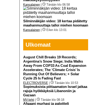
Kansalainen
|
Tänään klo 06:58
Silminnäkijän video: 18 kertaa pidätetty
maahanmuuttaja talloi miehen koomaan
Kansalainen
|
Eilen klo 13:01
Ulkomaat
August Chill Breaks 19 Records;
Argentina’s Snow Siege; India Walks
Away From COP33 As Coal Expansion
Accelerates; The ‘Climate Crisis’ Is
Running Out Of Believers; + Solar
Cycle 25 Is Fading Fast
ELECTROVERSE
|
Tänään klo 10:53
Sopimuksista piittaamaton Israel jatkaa
rajuja hyökkäyksiä Libanoniin ja
Gazaan
MV-lehti
|
Tänään klo 08:18
Afgaani murhasi ja paloitteli