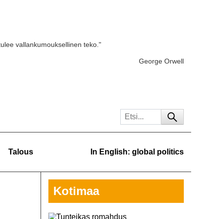
tulee vallankumouksellinen teko."
George Orwell
Talous
In English: global politics
Kotimaa