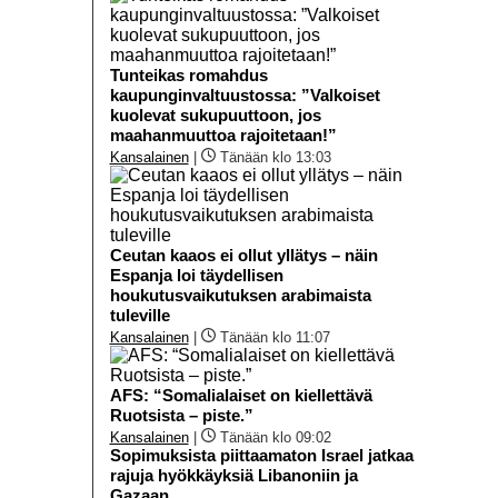
Tunteikas romahdus
kaupunginvaltuustossa: ”Valkoiset
kuolevat sukupuuttoon, jos
maahanmuuttoa rajoitetaan!”
Kansalainen
|
Tänään klo 13:03
Ceutan kaaos ei ollut yllätys – näin
Espanja loi täydellisen
houkutusvaikutuksen arabimaista
tuleville
Kansalainen
|
Tänään klo 11:07
AFS: “Somalialaiset on kiellettävä
Ruotsista – piste.”
Kansalainen
|
Tänään klo 09:02
Sopimuksista piittaamaton Israel jatkaa
rajuja hyökkäyksiä Libanoniin ja
Gazaan