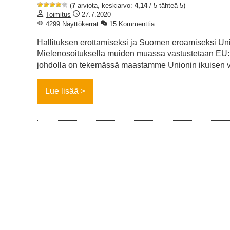
(
7
arviota, keskiarvo:
4,14
/ 5 tähteä 5)
Toimitus
27.7.2020
4299 Näyttökerrat
15 Kommenttia
Hallituksen erottamiseksi ja Suomen eroamiseksi Uni
Mielenosoituksella muiden muassa vastustetaan EU:n li
johdolla on tekemässä maastamme Unionin ikuisen v
Lue lisää