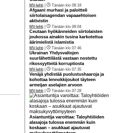
MV-lehti
|
Tänään klo 08:18
Afgaani murhasi ja paloitteli
siirtolaisagendan vapaaehtoisen
aktivistin
MV-lehti
|
Tänään klo 08:04
Ceutaan hyökänneiden siirtolaisten
joukossa ainakin tusina karkotettua
äärimielistä islamistia
MV-lehti
|
Tänään klo 07:46
Ukrainan Yhdysvaltojen
suurlähettilästä vastaan nostettu
rikossyytteitä korruptiosta
MV-lehti
|
Tänään klo 07:35
Venäjä yhdistää puolustushaaroja ja
kohottaa lennokkijoukot täyteen
armeijan aselajien arvoon
MV-lehti
|
Tänään klo 07:28
Asiantuntija varoittaa: Taloyhtiöiden
alasajoja tulossa enemmän kuin
koskaan – asukkaat ajautuvat
maksukyvyttömyyteen