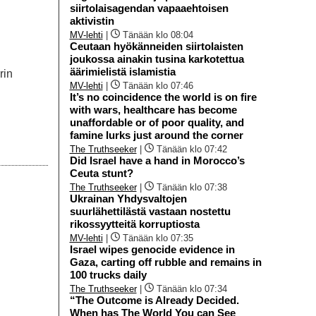
siirtolaisagendan vapaaehtoisen
aktivistin
MV-lehti
|
Tänään klo 08:04
Ceutaan hyökänneiden siirtolaisten
joukossa ainakin tusina karkotettua
äärimielistä islamistia
rin
MV-lehti
|
Tänään klo 07:46
It’s no coincidence the world is on fire
with wars, healthcare has become
unaffordable or of poor quality, and
famine lurks just around the corner
The Truthseeker
|
Tänään klo 07:42
Did Israel have a hand in Morocco’s
Ceuta stunt?
The Truthseeker
|
Tänään klo 07:38
Ukrainan Yhdysvaltojen
suurlähettilästä vastaan nostettu
rikossyytteitä korruptiosta
MV-lehti
|
Tänään klo 07:35
Israel wipes genocide evidence in
Gaza, carting off rubble and remains in
100 trucks daily
The Truthseeker
|
Tänään klo 07:34
“The Outcome is Already Decided.
When has The World You can See