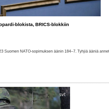
ardi-blokista, BRICS-blokkiin
23 Suomen NATO-sopimuksen äänin 184–7. Tyhjiä ääniä annett