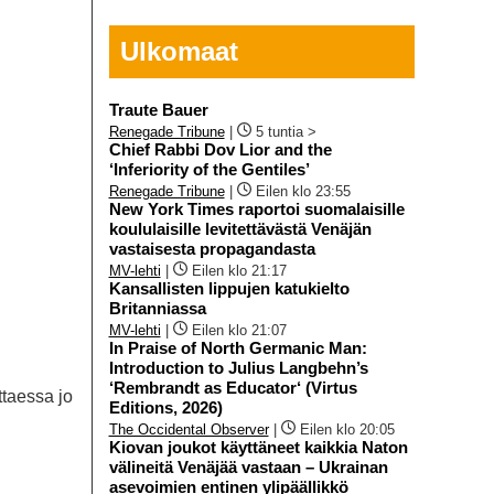
Ulkomaat
Traute Bauer
Renegade Tribune
|
5 tuntia >
Chief Rabbi Dov Lior and the
‘Inferiority of the Gentiles’
Renegade Tribune
|
Eilen klo 23:55
New York Times raportoi suomalaisille
koululaisille levitettävästä Venäjän
vastaisesta propagandasta
MV-lehti
|
Eilen klo 21:17
Kansallisten lippujen katukielto
Britanniassa
MV-lehti
|
Eilen klo 21:07
In Praise of North Germanic Man:
Introduction to Julius Langbehn’s
‘Rembrandt as Educator‘ (Virtus
ttaessa jo
Editions, 2026)
The Occidental Observer
|
Eilen klo 20:05
Kiovan joukot käyttäneet kaikkia Naton
välineitä Venäjää vastaan – Ukrainan
asevoimien entinen ylipäällikkö