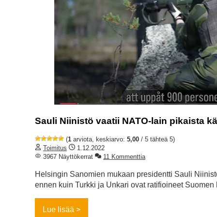
Sauli Niinistö vaatii NATO-lain pikaista 
(
1
arviota, keskiarvo:
5,00
/ 5 tähteä 5)
Toimitus
1.12.2022
3967 Näyttökerrat
11 Kommenttia
Helsingin Sanomien mukaan presidentti Sauli Niinistö
ennen kuin Turkki ja Unkari ovat ratifioineet Suomen l
Lue lisää