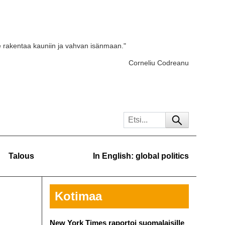
e rakentaa kauniin ja vahvan isänmaan."
Corneliu Codreanu
Talous
In English: global politics
Kotimaa
New York Times raportoi suomalaisille