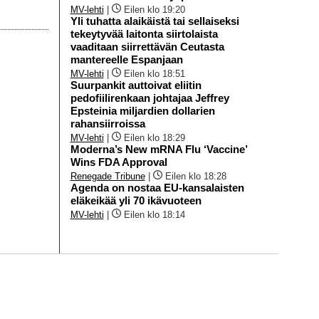
MV-lehti
|
Eilen klo 19:20
Yli tuhatta alaikäistä tai sellaiseksi
tekeytyvää laitonta siirtolaista
vaaditaan siirrettävän Ceutasta
mantereelle Espanjaan
MV-lehti
|
Eilen klo 18:51
Suurpankit auttoivat eliitin
pedofiilirenkaan johtajaa Jeffrey
Epsteinia miljardien dollarien
rahansiirroissa
MV-lehti
|
Eilen klo 18:29
Moderna’s New mRNA Flu ‘Vaccine’
Wins FDA Approval
Renegade Tribune
|
Eilen klo 18:28
Agenda on nostaa EU-kansalaisten
eläkeikää yli 70 ikävuoteen
MV-lehti
|
Eilen klo 18:14