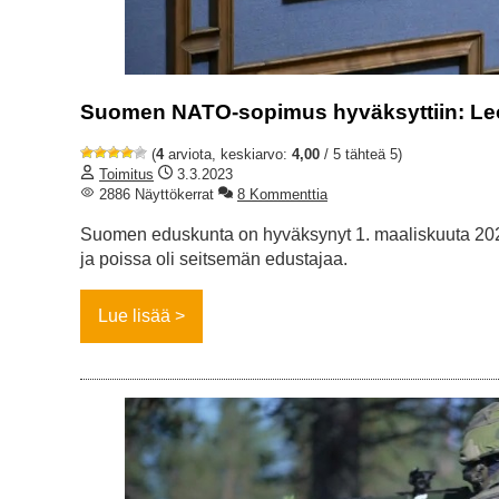
Suomen NATO-sopimus hyväksyttiin: Leop
(
4
arviota, keskiarvo:
4,00
/ 5 tähteä 5)
Toimitus
3.3.2023
2886 Näyttökerrat
8 Kommenttia
Suomen eduskunta on hyväksynyt 1. maaliskuuta 20
ja poissa oli seitsemän edustajaa.
Lue lisää