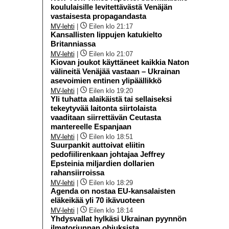
koululaisille levitettävästä Venäjän
vastaisesta propagandasta
MV-lehti
|
Eilen klo 21:17
Kansallisten lippujen katukielto
Britanniassa
MV-lehti
|
Eilen klo 21:07
Kiovan joukot käyttäneet kaikkia Naton
välineitä Venäjää vastaan – Ukrainan
asevoimien entinen ylipäällikkö
MV-lehti
|
Eilen klo 19:20
Yli tuhatta alaikäistä tai sellaiseksi
tekeytyvää laitonta siirtolaista
vaaditaan siirrettävän Ceutasta
mantereelle Espanjaan
MV-lehti
|
Eilen klo 18:51
Suurpankit auttoivat eliitin
pedofiilirenkaan johtajaa Jeffrey
Epsteinia miljardien dollarien
rahansiirroissa
MV-lehti
|
Eilen klo 18:29
Agenda on nostaa EU-kansalaisten
eläkeikää yli 70 ikävuoteen
MV-lehti
|
Eilen klo 18:14
Yhdysvallat hylkäsi Ukrainan pyynnön
ilmatorjunnan ohjuksista