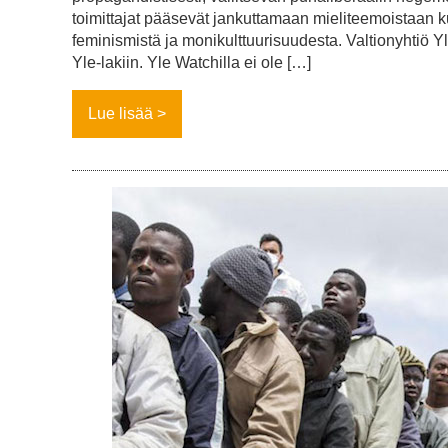
toimittajat pääsevät jankuttamaan mieliteemoistaan ku
feminismistä ja monikulttuurisuudesta. Valtionyhtiö Y
Yle-lakiin. Yle Watchilla ei ole […]
Lue lisää