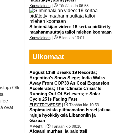
Kansalainen
|
Tänään klo 06:58
Silminnäkijän video: 18 kertaa pidätetty
maahanmuuttaja talloi miehen koomaan
Kansalainen
|
Eilen klo 13:01
Ulkomaat
August Chill Breaks 19 Records;
Argentina’s Snow Siege; India Walks
Away From COP33 As Coal Expansion
staja Olli
Accelerates; The ‘Climate Crisis’ Is
Running Out Of Believers; + Solar
ta
Cycle 25 Is Fading Fast
ulee
ELECTROVERSE
|
Tänään klo 10:53
ä ovat
Sopimuksista piittaamaton Israel jatkaa
rajuja hyökkäyksiä Libanoniin ja
Gazaan
MV-lehti
|
Tänään klo 08:18
Afgaani murhasi ja paloitteli