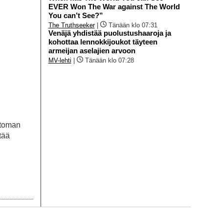
EVER Won The War against The World
You can’t See?”
The Truthseeker
|
Tänään klo 07:31
Venäjä yhdistää puolustushaaroja ja
kohottaa lennokkijoukot täyteen
armeijan aselajien arvoon
MV-lehti
|
Tänään klo 07:28
ttoman
tää