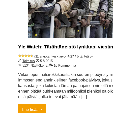
Yle Watch: Tärähtäneistö lynkkasi viesti
(
11
arviota, keskiarvo:
4,27
/ 5 tähteä 5)
Toimitus
5.8.2015
3134 Näyttökerrat
10 Kommenttia
Viikonlopun natsirokkikaustiakin suurempi pöyristymi
Immosen englanninkielinen facebook-päivitys, joka
kansasta, joka kukistaa tämän painajaisen nimeltä mo
ennen pitkää puhkeamaan miljooniksi pieniksi paloi
niitä päiviä, jotka tulevat jättämään […]
Lue lisää