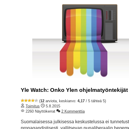
Yle Watch: Onko Ylen ohjelmatyöntekijät 
(
12
arviota, keskiarvo:
4,17
/ 5 tähteä 5)
Toimitus
5.8.2015
2260 Näyttökerrat
2 Kommenttia
Suomalaisessa julkisessa keskustelussa ei tunnetusti
propagandistisesti, vallitsevan punaliberaalin hege