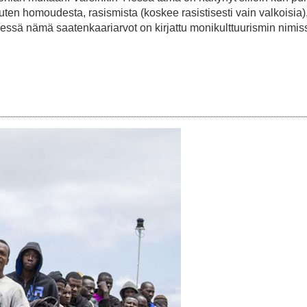
ten homoudesta, rasismista (koskee rasistisesti vain valkoisia)
lessä nämä saatenkaariarvot on kirjattu monikulttuurismin nimis