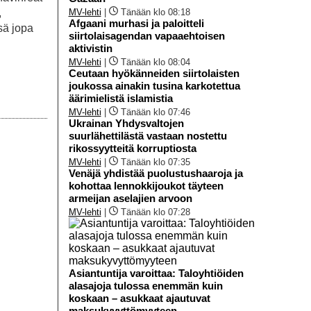
MV-lehti
|
Tänään klo 08:18
,
Afgaani murhasi ja paloitteli
sä jopa
siirtolaisagendan vapaaehtoisen
aktivistin
MV-lehti
|
Tänään klo 08:04
Ceutaan hyökänneiden siirtolaisten
joukossa ainakin tusina karkotettua
äärimielistä islamistia
MV-lehti
|
Tänään klo 07:46
Ukrainan Yhdysvaltojen
suurlähettilästä vastaan nostettu
rikossyytteitä korruptiosta
MV-lehti
|
Tänään klo 07:35
Venäjä yhdistää puolustushaaroja ja
kohottaa lennokkijoukot täyteen
armeijan aselajien arvoon
MV-lehti
|
Tänään klo 07:28
Asiantuntija varoittaa: Taloyhtiöiden
alasajoja tulossa enemmän kuin
koskaan – asukkaat ajautuvat
maksukyvyttömyyteen