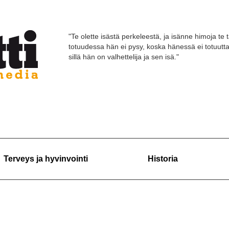
"Te olette isästä perkeleestä, ja isänne himoja te 
totuudessa hän ei pysy, koska hänessä ei totuutt
sillä hän on valhettelija ja sen isä."
Terveys ja hyvinvointi
Historia