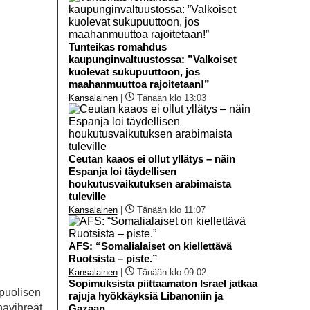
Tunteikas romahdus
kaupunginvaltuustossa: ”Valkoiset
kuolevat sukupuuttoon, jos
maahanmuuttoa rajoitetaan!”
Kansalainen
|
Tänään klo 13:03
Ceutan kaaos ei ollut yllätys – näin
Espanja loi täydellisen
houkutusvaikutuksen arabimaista
tuleville
Kansalainen
|
Tänään klo 11:07
AFS: “Somalialaiset on kiellettävä
Ruotsista – piste.”
Kansalainen
|
Tänään klo 09:02
Sopimuksista piittaamaton Israel jatkaa
ipuolisen
rajuja hyökkäyksiä Libanoniin ja
navihreät
Gazaan