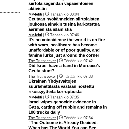
siirtolaisagendan vapaaehtoisen
aktivistin
MV-lehti
|
Tänään klo 08:04
Ceutaan hyökänneiden siirtolaisten
joukossa ainakin tusina karkotettua
äärimielistä islamistia
MV-lehti
|
Tänään klo 07:46
It’s no coincidence the world is on fire
with wars, healthcare has become
unaffordable or of poor quality, and
famine lurks just around the corner
The Truthseeker
|
Tänään klo 07:42
Did Israel have a hand in Morocco’s
Ceuta stunt?
The Truthseeker
|
Tänään klo 07:38
Ukrainan Yhdysvaltojen
suurlähettilästä vastaan nostettu
rikossyytteitä korruptiosta
MV-lehti
|
Tänään klo 07:35
Israel wipes genocide evidence in
Gaza, carting off rubble and remains in
100 trucks daily
The Truthseeker
|
Tänään klo 07:34
“The Outcome is Already Decided.
When has The World You can See