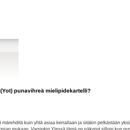
(Yot) punavihreä mielipidekartelli?
 märehditä kuin yhtä asiaa kerrallaan ja sitäkin pelkästään yks
monian mukaan. Varsinkin Ylessä tämä on näkynyt silloin kun pu