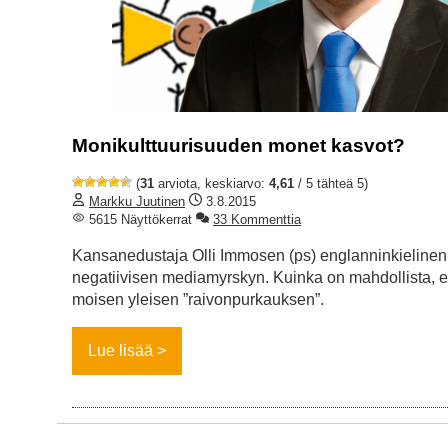
Monikulttuurisuuden monet kasvot?
(
31
arviota, keskiarvo:
4,61
/ 5 tähteä 5)
Markku Juutinen
3.8.2015
5615 Näyttökerrat
33 Kommenttia
Kansanedustaja Olli Immosen (ps) englanninkielinen
negatiivisen mediamyrskyn. Kuinka on mahdollista, et
moisen yleisen ”raivonpurkauksen”.
Lue lisää