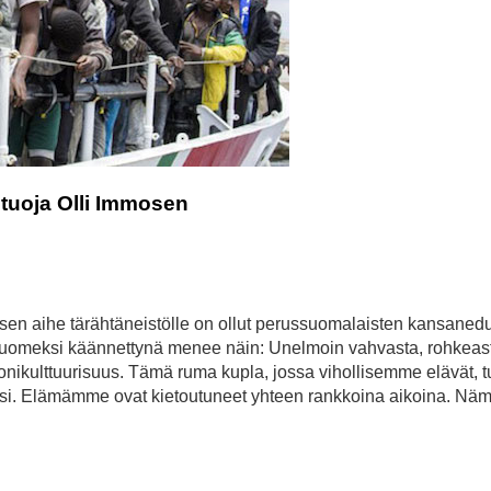
ntuoja Olli Immosen
sen aihe tärähtäneistölle on ollut perussuomalaisten kansanedu
 suomeksi käännettynä menee näin: Unelmoin vahvasta, rohkeas
nikulttuurisuus. Tämä ruma kupla, jossa vihollisemme elävät, t
ksi. Elämämme ovat kietoutuneet yhteen rankkoina aikoina. Näm